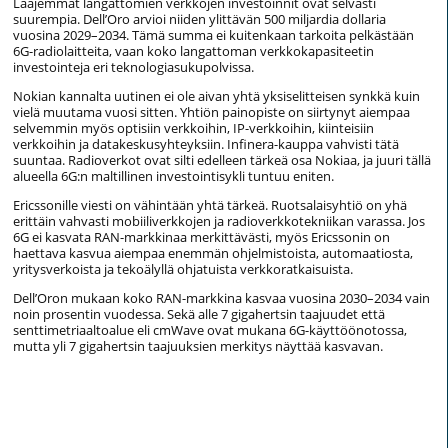
Laajemmat langattomien verkkojen investoinnit ovat selvästi
suurempia. Dell’Oro arvioi niiden ylittävän 500 miljardia dollaria
vuosina 2029–2034. Tämä summa ei kuitenkaan tarkoita pelkästään
6G-radiolaitteita, vaan koko langattoman verkkokapasiteetin
investointeja eri teknologiasukupolvissa.
Nokian kannalta uutinen ei ole aivan yhtä yksiselitteisen synkkä kuin
vielä muutama vuosi sitten. Yhtiön painopiste on siirtynyt aiempaa
selvemmin myös optisiin verkkoihin, IP-verkkoihin, kiinteisiin
verkkoihin ja datakeskusyhteyksiin. Infinera-kauppa vahvisti tätä
suuntaa. Radioverkot ovat silti edelleen tärkeä osa Nokiaa, ja juuri tällä
alueella 6G:n maltillinen investointisykli tuntuu eniten.
Ericssonille viesti on vähintään yhtä tärkeä. Ruotsalaisyhtiö on yhä
erittäin vahvasti mobiiliverkkojen ja radioverkkotekniikan varassa. Jos
6G ei kasvata RAN-markkinaa merkittävästi, myös Ericssonin on
haettava kasvua aiempaa enemmän ohjelmistoista, automaatiosta,
yritysverkoista ja tekoälyllä ohjatuista verkkoratkaisuista.
Dell’Oron mukaan koko RAN-markkina kasvaa vuosina 2030–2034 vain
noin prosentin vuodessa. Sekä alle 7 gigahertsin taajuudet että
senttimetriaaltoalue eli cmWave ovat mukana 6G-käyttöönotossa,
mutta yli 7 gigahertsin taajuuksien merkitys näyttää kasvavan.