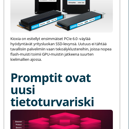
Kioxia on esitellyt ensimmäiset PCIe 6.0 -väylää
hyödyntävät yritysluokan SSD-levynsä. Uutuus ei tähtää
tavallisiin palvelimiin vaan tekoälyklustereihin, joissa nopea
flash-muisti toimii GPU-muistin jatkeena suurten
kielimallien ajossa.
Promptit ovat
uusi
tietoturvariski