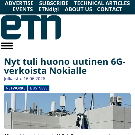
ADVERTISE
SUBSCRIBE
TECHNICAL ARTICLES
EVENTS
ETNdigi
ABOUT US
CONTACT
Nyt tuli huono uutinen 6G-
verkoista Nokialle
Julkaistu: 16.06.2026
NETWORKS
BUSINESS