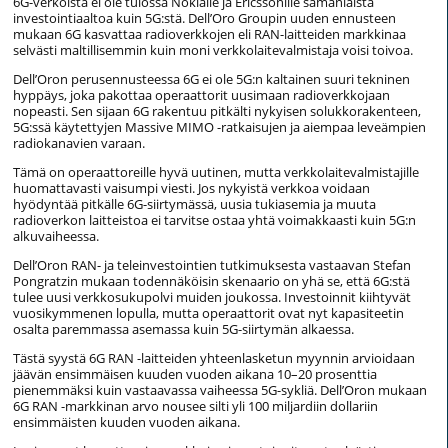
6G-verkoista ei ole tulossa Nokialle ja Ericssonille samanlaista
investointiaaltoa kuin 5G:stä. Dell’Oro Groupin uuden ennusteen
mukaan 6G kasvattaa radioverkkojen eli RAN-laitteiden markkinaa
selvästi maltillisemmin kuin moni verkkolaitevalmistaja voisi toivoa.
Dell’Oron perusennusteessa 6G ei ole 5G:n kaltainen suuri tekninen
hyppäys, joka pakottaa operaattorit uusimaan radioverkkojaan
nopeasti. Sen sijaan 6G rakentuu pitkälti nykyisen solukkorakenteen,
5G:ssä käytettyjen Massive MIMO -ratkaisujen ja aiempaa leveämpien
radiokanavien varaan.
Tämä on operaattoreille hyvä uutinen, mutta verkkolaitevalmistajille
huomattavasti vaisumpi viesti. Jos nykyistä verkkoa voidaan
hyödyntää pitkälle 6G-siirtymässä, uusia tukiasemia ja muuta
radioverkon laitteistoa ei tarvitse ostaa yhtä voimakkaasti kuin 5G:n
alkuvaiheessa.
Dell’Oron RAN- ja teleinvestointien tutkimuksesta vastaavan Stefan
Pongratzin mukaan todennäköisin skenaario on yhä se, että 6G:stä
tulee uusi verkkosukupolvi muiden joukossa. Investoinnit kiihtyvät
vuosikymmenen lopulla, mutta operaattorit ovat nyt kapasiteetin
osalta paremmassa asemassa kuin 5G-siirtymän alkaessa.
Tästä syystä 6G RAN -laitteiden yhteenlasketun myynnin arvioidaan
jäävän ensimmäisen kuuden vuoden aikana 10–20 prosenttia
pienemmäksi kuin vastaavassa vaiheessa 5G-sykliä. Dell’Oron mukaan
6G RAN -markkinan arvo nousee silti yli 100 miljardiin dollariin
ensimmäisten kuuden vuoden aikana.