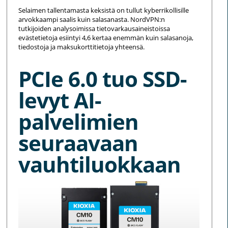
Selaimen tallentamasta keksistä on tullut kyberrikollisille
arvokkaampi saalis kuin salasanasta. NordVPN:n
tutkijoiden analysoimissa tietovarkausaineistoissa
evästetietoja esiintyi 4,6 kertaa enemmän kuin salasanoja,
tiedostoja ja maksukorttitietoja yhteensä.
PCIe 6.0 tuo SSD-
levyt AI-
palvelimien
seuraavaan
vauhtiluokkaan