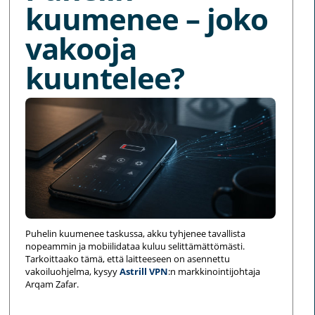
kuumenee – joko
vakooja
kuuntelee?
Puhelin kuumenee taskussa, akku tyhjenee tavallista
nopeammin ja mobiilidataa kuluu selittämättömästi.
Tarkoittaako tämä, että laitteeseen on asennettu
vakoiluohjelma, kysyy
Astrill VPN
:n markkinointijohtaja
Arqam Zafar.