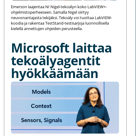
Emerson laajentaa NI Nigel-tekoälyn koko LabVIEW+-
ohjelmistoperheeseen. Samalla Nigel siirtyy
neuvonantajasta tekijäksi. Tekoäly voi tuottaa LabVIEW-
koodia ja rakentaa TestStand-testisarjoja luonnollisella
kielellä annettujen ohjeiden perusteella.
Microsoft laittaa
tekoälyagentit
hyökkäämään