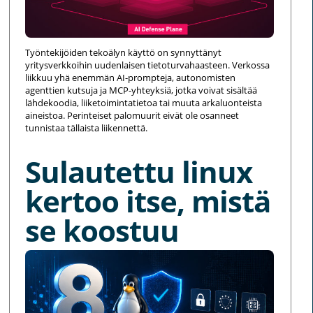
Työntekijöiden tekoälyn käyttö on synnyttänyt
yritysverkkoihin uudenlaisen tietoturvahaasteen. Verkossa
liikkuu yhä enemmän AI-prompteja, autonomisten
agenttien kutsuja ja MCP-yhteyksiä, jotka voivat sisältää
lähdekoodia, liiketoimintatietoa tai muuta arkaluonteista
aineistoa. Perinteiset palomuurit eivät ole osanneet
tunnistaa tällaista liikennettä.
Sulautettu linux
kertoo itse, mistä
se koostuu