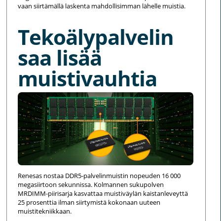
vaan siirtämällä laskenta mahdollisimman lähelle muistia.
Tekoälypalvelin
saa lisää
muistivauhtia
Renesas nostaa DDR5-palvelinmuistin nopeuden 16 000
megasiirtoon sekunnissa. Kolmannen sukupolven
MRDIMM-piirisarja kasvattaa muistiväylän kaistanleveyttä
25 prosenttia ilman siirtymistä kokonaan uuteen
muistitekniikkaan.