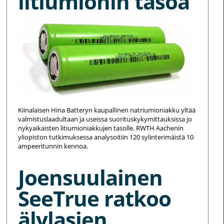
litiumionin tasoa
Kiinalaisen Hina Batteryn kaupallinen natriumioniakku yltää
valmistuslaadultaan ja useissa suorituskykymittauksissa jo
nykyaikaisten litiumioniakkujen tasolle. RWTH Aachenin
yliopiston tutkimuksessa analysoitiin 120 sylinterimäistä 10
ampeeritunnin kennoa.
Joensuulainen
SeeTrue ratkoo
älylasien