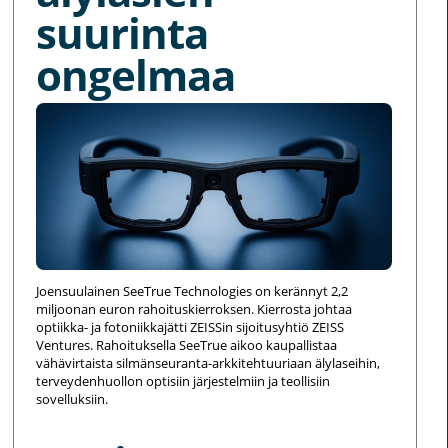
suurinta
ongelmaa
Joensuulainen SeeTrue Technologies on kerännyt 2,2
miljoonan euron rahoituskierroksen. Kierrosta johtaa
optiikka- ja fotoniikkajätti ZEISSin sijoitusyhtiö ZEISS
Ventures. Rahoituksella SeeTrue aikoo kaupallistaa
vähävirtaista silmänseuranta-arkkitehtuuriaan älylaseihin,
terveydenhuollon optisiin järjestelmiin ja teollisiin
sovelluksiin.