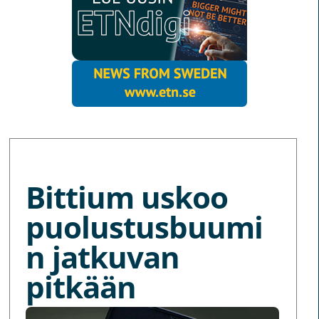
MORE NEWS
Bittium uskoo
puolustusbuumi
n jatkuvan
pitkään