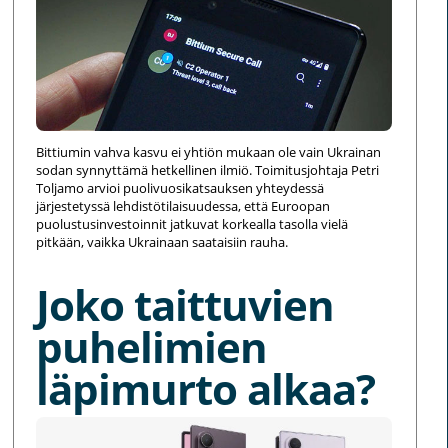
Bittiumin vahva kasvu ei yhtiön mukaan ole vain Ukrainan
sodan synnyttämä hetkellinen ilmiö. Toimitusjohtaja Petri
Toljamo arvioi puolivuosikatsauksen yhteydessä
järjestetyssä lehdistötilaisuudessa, että Euroopan
puolustusinvestoinnit jatkuvat korkealla tasolla vielä
pitkään, vaikka Ukrainaan saataisiin rauha.
Joko taittuvien
puhelimien
läpimurto alkaa?