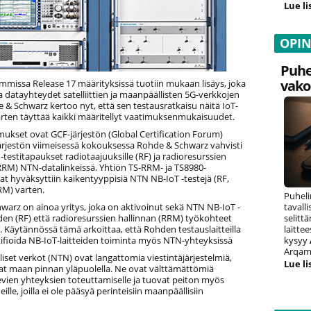
Lue li
OPI
Puhe
vako
mmissa Release 17 määrityksissä tuotiin mukaan lisäys, joka
 datayhteydet satelliittien ja maanpäällisten 5G-verkkojen
de & Schwarz kertoo nyt, että sen testausratkaisu näitä IoT-
arten täyttää kaikki määritellyt vaatimuksenmukaisuudet.
ukset ovat GCF-järjestön (Global Certification Forum)
Järjestön viimeisessä kokouksessa Rohde & Schwarz vahvisti
testitapaukset radiotaajuuksille (RF) ja radioresurssien
(RRM) NTN-datalinkeissä. Yhtiön TS-RRM- ja TS8980-
at hyväksyttiin kaikentyyppisiä NTN NB-IoT -testejä (RF,
M) varten.
Puheli
warz on ainoa yritys, joka on aktivoinut sekä NTN NB-IoT -
tavall
den (RF) että radioresurssien hallinnan (RRM) työkohteet
selitt
. Käytännössä tämä arkoittaa, että Rohden testauslaitteilla
laitte
tifioida NB-IoT-laitteiden toiminta myös NTN-yhteyksissä
kysyy
Arqam 
iset verkot (NTN) ovat langattomia viestintäjärjestelmiä,
Lue li
vat maan pinnan yläpuolella. Ne ovat välttämättömiä
levien yhteyksien toteuttamiselle ja tuovat peiton myös
lueille, joilla ei ole pääsyä perinteisiin maanpäällisiin