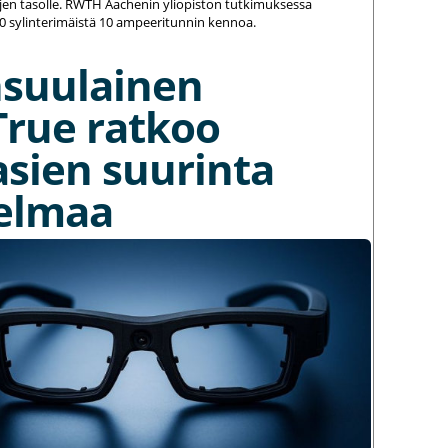
jen tasolle. RWTH Aachenin yliopiston tutkimuksessa
20 sylinterimäistä 10 ampeeritunnin kennoa.
nsuulainen
True ratkoo
asien suurinta
elmaa