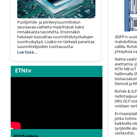
Puolijohde- ja piirilevysuunnittelun
seuraavaa vaihetta määrittävät kaksi
rinnakkaista tavoitetta. Ensinnäkin
3GPP:n uusi
halutaan kasvattaa suunnittelutyökalujen
mahdollistaa
suorituskykyä. Lisäksi on tärkeää parantaa
välillä. Roh
suunnittelijoiden tuottavuutta.
yhteyksiä v
Lue lisää...
Nämä vaatim
asettamia. 
NTN NB-IoT -
ETNtv
hallinnalle 
testausalust
Demod ja RR
Rohde & Sch
radiotaajuu
(WI) GCF:ssä
voidaan ser
Ei-maanpääll
jotka toimi
kaikkialla o
syrjäisille a
verkkoihin.
ECF25 videos