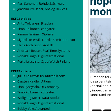
nop
Pasi Suhonen, Rohde & Schwarz
mon
Joachim Preissner, Analog Devices
ECF22 videos
Antti Tolvanen, Etteplan
Timo Poikonen, congatec
Kimmo Järvinen, Xiphera
Sigurd Hellesvik, Nordic Semiconductor
Hans Andersson, Acal BFi
Andrea J. Beuter, Real-Time Systems
Ronald Singh, Digi International
Pertti Jalasvirta, CyberWatch Finland
ECF19 videos
Julius Kaluzevicius, Rutronik.com
Euroopan teil
Carsten Kindler, Altium
joissa perint
konenäköön. S
Tino Pyssysalo, Qt Company
ylinopeuden m
Timo Poikonen, congatec
tunnistamisee
Wolfgang Meier, Data-Modul
Ronald Singh, Digi International
Bobby Vale, Advantech