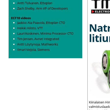
Antti Tolvanen, Etteplan
Zach Shelby, Arm VP of Developers
ECF18 videos
Jaakko Ala-Paavola, Etteplan CTO
Nat
Heikki Ailisto, VTT
liti
Lauri Koskinen, Minima Processor CTO
Tim Jensen, Avnet Integrated
Antti Löytynoja, Mathworks
Ilmari Veijola, Siemens
Kiinalaisen Hi
valmistuslaadu