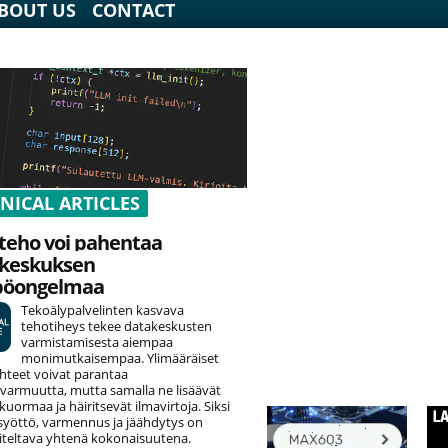
BOUT US
CONTACT
NICAL ARTICLES
teho voi pahentaa
keskuksen
pöongelmaa
Tekoälypalvelinten kasvava
tehotiheys tekee datakeskusten
varmistamisesta aiempaa
monimutkaisempaa. Ylimääräiset
hteet voivat parantaa
varmuutta, mutta samalla ne lisäävät
uormaa ja häiritsevät ilmavirtoja. Siksi
yöttö, varmennus ja jäähdytys on
teltava yhtenä kokonaisuutena.