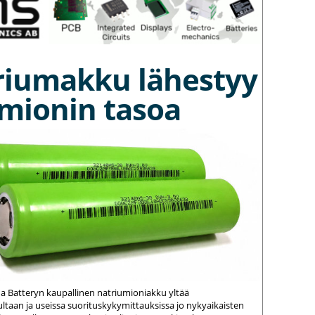
riumakku lähestyy
umionin tasoa
na Batteryn kaupallinen natriumioniakku yltää
ltaan ja useissa suorituskykymittauksissa jo nykyaikaisten