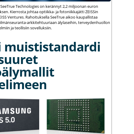
 SeeTrue Technologies on kerännyt 2,2 miljoonan euron
sen. Kierrosta johtaa optiikka- ja fotoniikkajätti ZEISSin
ZEISS Ventures. Rahoituksella SeeTrue aikoo kaupallistaa
silmänseuranta-arkkitehtuuriaan älylaseihin, terveydenhuollon
elmiin ja teollisiin sovelluksiin.
 muististandardi
suuret
älymallit
elimeen