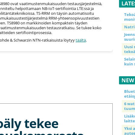
LATE
S8980 ovat vaatimustenmukaisuuden testausjärjestelmiä,
nniteltu helpottamaan NB-IoT-sertifiointia LTE:ssä ja
liitäntätekniikoissa. TS-RRM on täysin automatisoitu
Teko
mukaisuustestijärjestelmä RRM-yhteensopivuustestien
moni
een. TS8980 on markkinoiden kompaktein täyden
Natri
vaatimustenmukaisuuden testausratkaisu. Se tukee koko
itteiden sertifiointiprosessia.
Joens
suur
 Rohde & Schwarzin NTN-ratkaisuista löytyy
täältä
.
Uusi 
tekoä
Selai
kuin 
NEW
Blue
etäis
6 wa
tuum
Lisäk
oäly tekee
laitte
Yksi 
auto