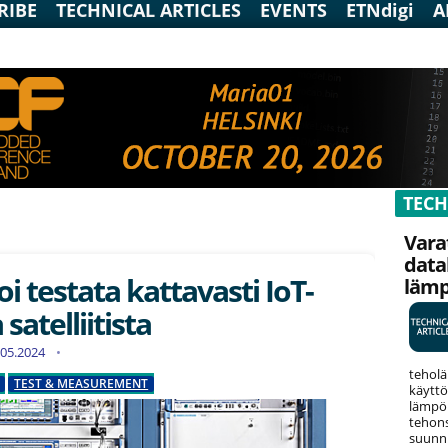
RIBE
TECHNICAL ARTICLES
EVENTS
ETNdigi
A
TECH
Vara
data
oi testata kattavasti IoT-
läm
satelliitista
2.05.2024
teholä
TEST & MEASUREMENT
käyttö
lämpök
tehons
suunni