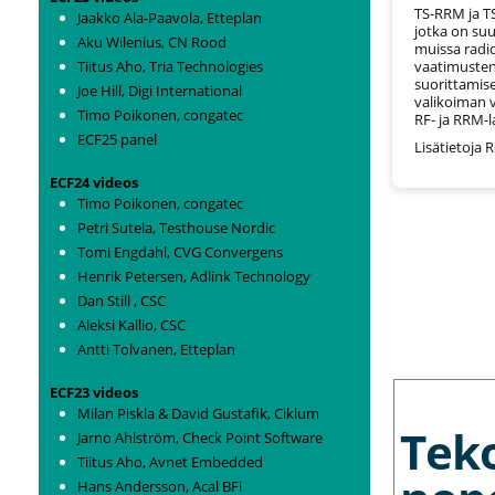
TS-RRM ja T
Jaakko Ala-Paavola, Etteplan
jotka on suu
Aku Wilenius, CN Rood
muissa radio
Tiitus Aho, Tria Technologies
vaatimusten
suorittamis
Joe Hill, Digi International
valikoiman 
Timo Poikonen, congatec
RF- ja RRM-la
ECF25 panel
Lisätietoja
ECF24 videos
Timo Poikonen, congatec
Petri Sutela, Testhouse Nordic
Tomi Engdahl, CVG Convergens
Henrik Petersen, Adlink Technology
Dan Still , CSC
Aleksi Kallio, CSC
Antti Tolvanen, Etteplan
MORE NEWS
ECF23 videos
Milan Piskla & David Gustafik, Ciklum
Tek
Jarno Ahlström, Check Point Software
Tiitus Aho, Avnet Embedded
Hans Andersson, Acal BFi