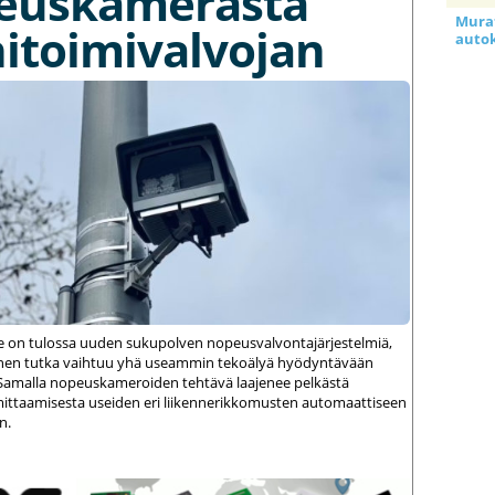
euskamerasta
Murat
itoimivalvojan
auto
le on tulossa uuden sukupolven nopeusvalvontajärjestelmiä,
einen tutka vaihtuu yhä useammin tekoälyä hyödyntävään
amalla nopeuskameroiden tehtävä laajenee pelkästä
ittaamisesta useiden eri liikennerikkomusten automaattiseen
n.