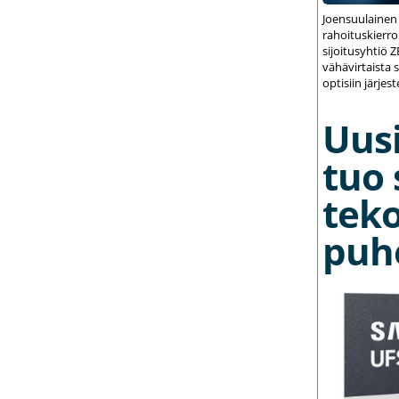
Joensuulainen
rahoituskierrok
sijoitusyhtiö 
vähävirtaista 
optisiin järjest
Uusi
tuo 
teko
puh