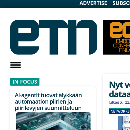
ADVERTISE
SUBSC
IN F
OCUS
Nyt v
dataa 
AI-agentit tuovat älykkään
automaation piirien ja
Julkaistu: 2
piirilevyjen suunnitteluun
NETWORKS