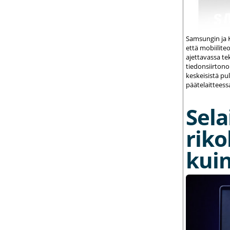
Samsungin ja K
että mobiilite
ajettavassa te
tiedonsiirton
keskeisistä pu
päätelaitteess
Sela
riko
kuin