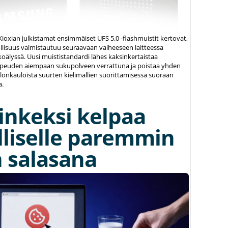
ioxian julkistamat ensimmäiset UFS 5.0 -flashmuistit kertovat,
ollisuus valmistautuu seuraavaan vaiheeseen laitteessa
koälyssä. Uusi muististandardi lähes kaksinkertaistaa
opeuden aiempaan sukupolveen verrattuna ja poistaa yhden
llonkauloista suurten kielimallien suorittamisessa suoraan
a.
inkeksi kelpaa
lliselle paremmin
 salasana