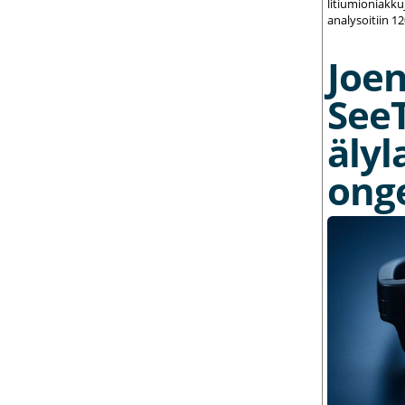
litiumioniakku
analysoitiin 1
Joe
See
älyl
ong