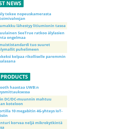
ST NEWS
äly tekee nopeuskamerasta
toimivalvojan
umakku lähestyy litiumionin tasoa
uulainen SeeTrue ratkoo älylasien
inta ongelmaa
muististandardi tuo suuret
lymallit puhelimeen
nkeksi kelpaa rikolliselle paremmin
salasana
 PRODUCTS
tooth haastaa UWB:n
yysmittauksessa
tin DC/DC-muunnin mahtuu
an koteloon
ortilla 10 megabitin 4G-yhteys IoT-
isiin
anturi korvaa neljä mikrokytkintä
ssa