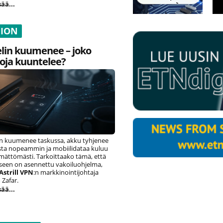
sää...
NION
lin kuumenee – joko
oja kuuntelee?
n kuumenee taskussa, akku tyhjenee
ista nopeammin ja mobiilidataa kuluu
ämättömästi. Tarkoittaako tämä, että
eseen on asennettu vakoiluohjelma,
Astrill VPN
:n markkinointijohtaja
Zafar.
sää...