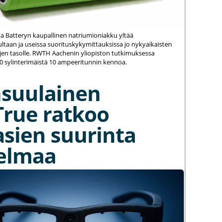
na Batteryn kaupallinen natriumioniakku yltää
ltaan ja useissa suorituskykymittauksissa jo nykyaikaisten
jen tasolle. RWTH Aachenin yliopiston tutkimuksessa
20 sylinterimäistä 10 ampeeritunnin kennoa.
nsuulainen
True ratkoo
asien suurinta
elmaa