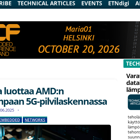
RIBE
TECHNICAL ARTICLES
EVENTS
ETNdigi
A
TECH
Vara
data
a luottaa AMD:n
läm
paan 5G-pilvilaskennassa
1.06.2025
teholä
EMBEDDED
NETWORKS
käyttö
lämpök
tehons
suunni