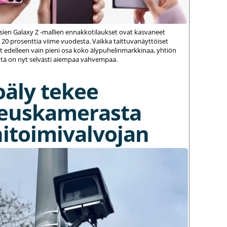
ien Galaxy Z -mallien ennakkotilaukset ovat kasvaneet
 20 prosenttia viime vuodesta. Vaikka taittuvanäyttöiset
 edelleen vain pieni osa koko älypuhelinmarkkinaa, yhtiön
ä on nyt selvästi aiempaa vahvempaa.
oäly tekee
euskamerasta
itoimivalvojan