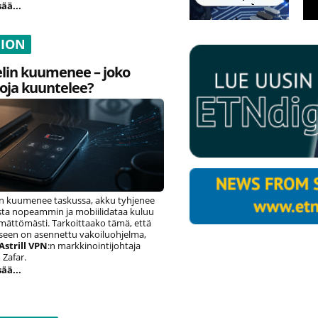
sää...
NION
lin kuumenee – joko
oja kuuntelee?
n kuumenee taskussa, akku tyhjenee
ista nopeammin ja mobiilidataa kuluu
ämättömästi. Tarkoittaako tämä, että
eseen on asennettu vakoiluohjelma,
Astrill VPN
:n markkinointijohtaja
Zafar.
sää...