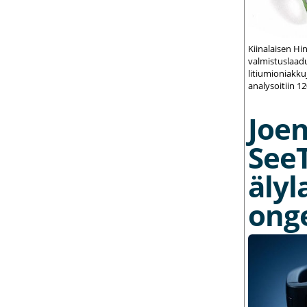
Kiinalaisen Hi
valmistuslaadu
litiumioniakku
analysoitiin 1
Joe
See
älyl
ong