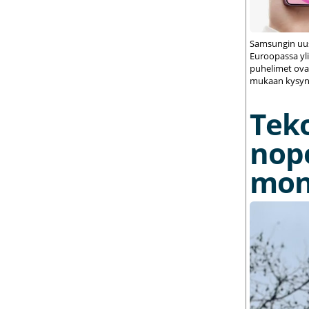
Samsungin uus
Euroopassa yli
puhelimet ovat
mukaan kysynt
Tek
nop
mon