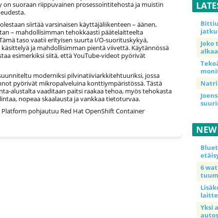
LATE
y on suoraan riippuvainen prosessointitehosta ja muistin
peudesta.
Bitt
lestaan siirtää varsinaisen käyttäjäliikenteen – äänen,
jatku
atan – mahdollisimman tehokkaasti päätelaitteelta
 Tämä taso vaatii erityisen suurta I/O-suorituskykyä,
Joko 
 käsittelyä ja mahdollisimman pientä viivettä. Käytännössä
alkaa
taa esimerkiksi siitä, että YouTube-videot pyörivät
Teko
moni
uunniteltu moderniksi pilvinatiiviarkkitehtuuriksi, jossa
nnot pyörivät mikropalveluina konttiympäristössä. Tästä
Natri
nta-alustalta vaaditaan paitsi raakaa tehoa, myös tehokasta
Joens
lintaa, nopeaa skaalausta ja vankkaa tietoturvaa.
suur
 Platform pohjautuu Red Hat OpenShift Container
NEW
Blue
etäis
6 wa
tuum
Lisäk
laitte
Yksi 
auto