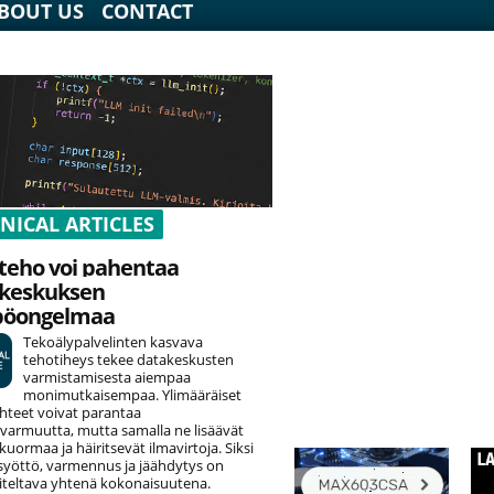
BOUT US
CONTACT
NICAL ARTICLES
teho voi pahentaa
keskuksen
pöongelmaa
Tekoälypalvelinten kasvava
tehotiheys tekee datakeskusten
varmistamisesta aiempaa
monimutkaisempaa. Ylimääräiset
hteet voivat parantaa
varmuutta, mutta samalla ne lisäävät
uormaa ja häiritsevät ilmavirtoja. Siksi
yöttö, varmennus ja jäähdytys on
teltava yhtenä kokonaisuutena.