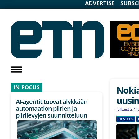
ADVERTISE
SUBSC
IN F
OCUS
Noki
uusim
AI-agentit tuovat älykkään
automaation piirien ja
Julkaistu: 1
piirilevyjen suunnitteluun
DEVICES