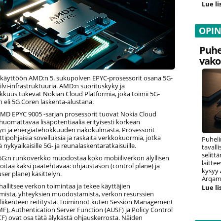
Lue li
OPI
Puhe
vako
 käyttöön AMD:n 5. sukupolven EPYC-prosessorit osana 5G-
lvi-infrastruktuuria. AMD:n suorituskyky ja
kkuus tukevat Nokian Cloud Platformia, joka toimii 5G-
 eli 5G Coren laskenta-alustana.
D EPYC 9005 -sarjan prosessorit tuovat Nokia Cloud
 huomattavaa lisäpotentiaalia erityisesti korkean
yn ja energiatehokkuuden näkökulmasta. Prosessorit
tipohjaisia sovelluksia ja raskaita verkkokuormia, jotka
Puheli
iä nykyaikaisille 5G- ja reunalaskentaratkaisuille.
tavall
selitt
i 5G:n runkoverkko muodostaa koko mobiiliverkon älyllisen
laitte
oitaa kaksi päätehtävää: ohjaustason (control plane) ja
kysyy
ser plane) käsittelyn.
Arqam 
allitsee verkon toimintaa ja tekee käyttäjien
Lue li
mista, yhteyksien muodostamista, verkon resurssien
 liikenteen reititystä. Toiminnot kuten Session Management
F), Authentication Server Function (AUSF) ja Policy Control
F) ovat osa tätä älykästä ohjauskerrosta. Näiden