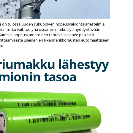
le on tulossa uuden sukupolven nopeusvalvontajärjestelmiä,
einen tutka vaihtuu yhä useammin tekoälyä hyödyntävään
amalla nopeuskameroiden tehtävä laajenee pelkästä
ittaamisesta useiden eri liikennerikkomusten automaattiseen
n.
riumakku lähestyy
umionin tasoa