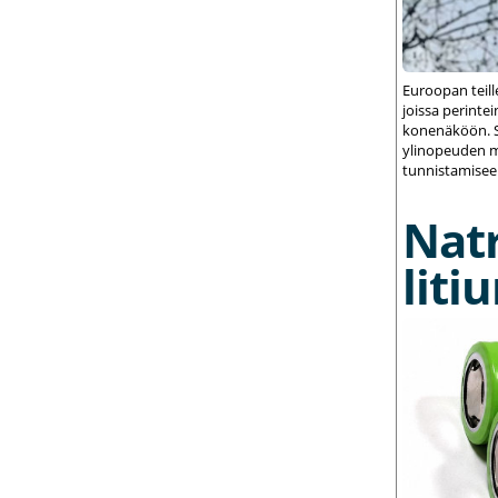
Euroopan teil
joissa perint
konenäköön. S
ylinopeuden m
tunnistamisee
Nat
liti