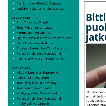
Pasi Suhonen, Rohde & Schwarz
MORE NEWS
Joachim Preissner, Analog Devices
Bit
ECF22 videos
puo
Antti Tolvanen, Etteplan
Timo Poikonen, congatec
jat
Kimmo Järvinen, Xiphera
Sigurd Hellesvik, Nordic Semiconductor
Hans Andersson, Acal BFi
Andrea J. Beuter, Real-Time Systems
Ronald Singh, Digi International
Pertti Jalasvirta, CyberWatch Finland
ECF19 videos
Julius Kaluzevicius, Rutronik.com
Carsten Kindler, Altium
Tino Pyssysalo, Qt Company
Timo Poikonen, congatec
Bittiumin vah
Wolfgang Meier, Data-Modul
synnyttämä het
Ronald Singh, Digi International
puolivuosikats
Bobby Vale, Advantech
Euroopan puolu