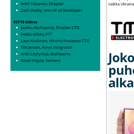
Antti Tolvanen, Etteplan
vaikka Ukraina
Zach Shelby, Arm VP of Developers
ECF18 videos
Jaakko Ala-Paavola, Etteplan CTO
Heikki Ailisto, VTT
Lauri Koskinen, Minima Processor CTO
Tim Jensen, Avnet Integrated
Joko
Antti Löytynoja, Mathworks
Ilmari Veijola, Siemens
puh
alka