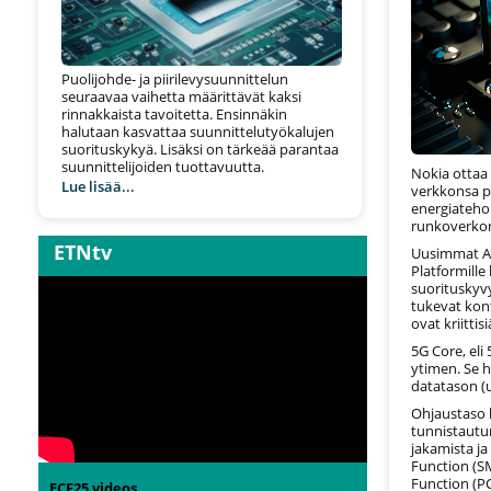
Puolijohde- ja piirilevysuunnittelun
seuraavaa vaihetta määrittävät kaksi
rinnakkaista tavoitetta. Ensinnäkin
halutaan kasvattaa suunnittelutyökalujen
suorituskykyä. Lisäksi on tärkeää parantaa
suunnittelijoiden tuottavuutta.
Nokia ottaa
Lue lisää...
verkkonsa pi
energiateho
runkoverkon
ETNtv
Uusimmat AM
Platformille
suorituskyv
tukevat kont
ovat kriittis
5G Core, el
ytimen. Se h
datatason (u
Ohjaustaso h
tunnistautu
jakamista ja
Function (SM
Function (PC
ECF25 videos