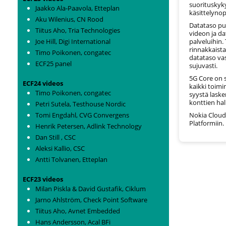
suorituskyk
Jaakko Ala-Paavola, Etteplan
käsittelyno
Aku Wilenius, CN Rood
Datataso puo
Tiitus Aho, Tria Technologies
videon ja d
palveluihin.
Joe Hill, Digi International
rinnakkaista
Timo Poikonen, congatec
datataso vas
ECF25 panel
sujuvasti.
5G Core on s
ECF24 videos
kaikki toimi
Timo Poikonen, congatec
syystä laske
konttien hal
Petri Sutela, Testhouse Nordic
Nokia Cloud
Tomi Engdahl, CVG Convergens
Platformiin.
Henrik Petersen, Adlink Technology
Dan Still , CSC
Aleksi Kallio, CSC
Antti Tolvanen, Etteplan
ECF23 videos
Milan Piskla & David Gustafik, Ciklum
Jarno Ahlström, Check Point Software
Tiitus Aho, Avnet Embedded
Hans Andersson, Acal BFi