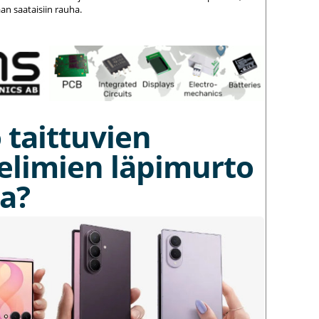
an saataisiin rauha.
 taittuvien
elimien läpimurto
a?