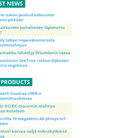
ST NEWS
ium uskoo puolustusbuumin
van pitkään
taittuvien puhelimien läpimurto
?
äly tekee nopeuskamerasta
toimivalvojan
umakku lähestyy litiumionin tasoa
uulainen SeeTrue ratkoo älylasien
inta ongelmaa
 PRODUCTS
tooth haastaa UWB:n
yysmittauksessa
tin DC/DC-muunnin mahtuu
an koteloon
ortilla 10 megabitin 4G-yhteys IoT-
isiin
anturi korvaa neljä mikrokytkintä
ssa