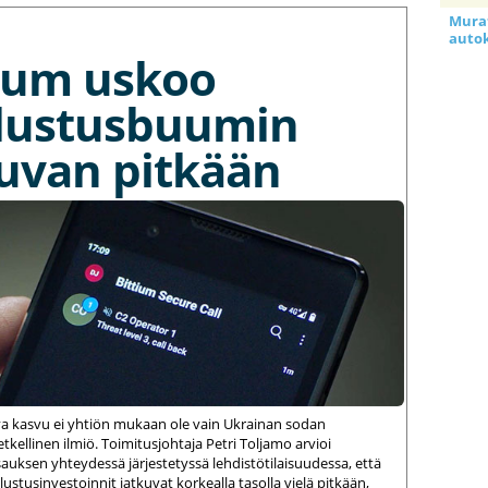
Murat
auto
tium uskoo
lustusbuumin
kuvan pitkään
va kasvu ei yhtiön mukaan ole vain Ukrainan sodan
kellinen ilmiö. Toimitusjohtaja Petri Toljamo arvioi
auksen yhteydessä järjestetyssä lehdistötilaisuudessa, että
stusinvestoinnit jatkuvat korkealla tasolla vielä pitkään,