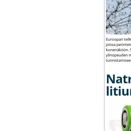
Euroopan teil
joissa perint
konenäköön. S
ylinopeuden m
tunnistamisee
Nat
liti