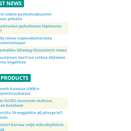
ST NEWS
ium uskoo puolustusbuumin
van pitkään
taittuvien puhelimien läpimurto
?
äly tekee nopeuskamerasta
toimivalvojan
umakku lähestyy litiumionin tasoa
uulainen SeeTrue ratkoo älylasien
inta ongelmaa
 PRODUCTS
tooth haastaa UWB:n
yysmittauksessa
tin DC/DC-muunnin mahtuu
an koteloon
ortilla 10 megabitin 4G-yhteys IoT-
isiin
anturi korvaa neljä mikrokytkintä
ssa