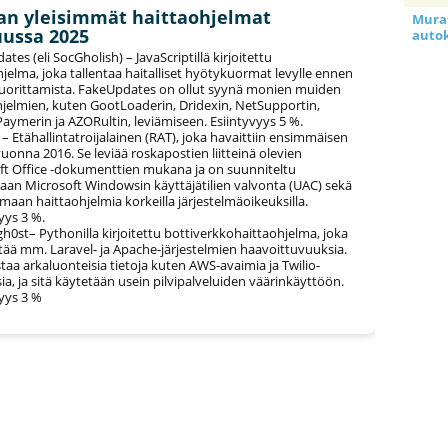
n yleisimmät haittaohjelmat
Murat
uussa 2025
auto
tes (eli SocGholish) – JavaScriptillä kirjoitettu
jelma, joka tallentaa haitalliset hyötykuormat levylle ennen
suorittamista. FakeUpdates on ollut syynä monien muiden
hjelmien, kuten GootLoaderin, Dridexin, NetSupportin,
aymerin ja AZORultin, leviämiseen. Esiintyvyys 5 %.
 Etähallintatroijalainen (RAT), joka havaittiin ensimmäisen
uonna 2016. Se leviää roskapostien liitteinä olevien
ft Office -dokumenttien mukana ja on suunniteltu
aan Microsoft Windowsin käyttäjätilien valvonta (UAC) sekä
maan haittaohjelmia korkeilla järjestelmäoikeuksilla.
yys 3 %.
h0st– Pythonilla kirjoitettu bottiverkkohaittaohjelma, joka
ää mm. Laravel- ja Apache-järjestelmien haavoittuvuuksia.
taa arkaluonteisia tietoja kuten AWS-avaimia ja Twilio-
a, ja sitä käytetään usein pilvipalveluiden väärinkäyttöön.
vyys 3 %