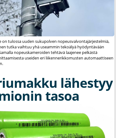
le on tulossa uuden sukupolven nopeusvalvontajärjestelmiä,
einen tutka vaihtuu yhä useammin tekoälyä hyödyntävään
amalla nopeuskameroiden tehtävä laajenee pelkästä
ittaamisesta useiden eri liikennerikkomusten automaattiseen
n.
riumakku lähestyy
umionin tasoa