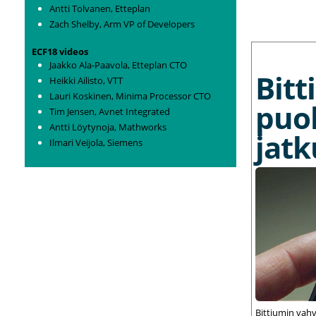
Antti Tolvanen, Etteplan
Zach Shelby, Arm VP of Developers
MORE NEWS
ECF18 videos
Jaakko Ala-Paavola, Etteplan CTO
Bit
Heikki Ailisto, VTT
Lauri Koskinen, Minima Processor CTO
puo
Tim Jensen, Avnet Integrated
Antti Löytynoja, Mathworks
jat
Ilmari Veijola, Siemens
Bittiumin vah