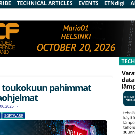
RIBE
TECHNICAL ARTICLES
EVENTS
ETNdigi
A
TECH
Vara
data
ä toukokuun pahimmat
läm
aohjelmat
0.06.2025
teholä
SOFTWARE
käyttö
lämpök
tehons
suunni