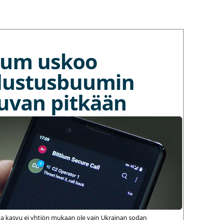
tium uskoo
lustusbuumin
kuvan pitkään
va kasvu ei yhtiön mukaan ole vain Ukrainan sodan