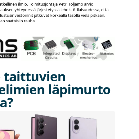
kellinen ilmiö. Toimitusjohtaja Petri Toljamo arvioi
auksen yhteydessä järjestetyssä lehdistötilaisuudessa, että
stusinvestoinnit jatkuvat korkealla tasolla vielä pitkään,
an saataisiin rauha.
 taittuvien
elimien läpimurto
a?