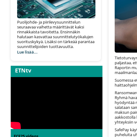
Puolijohde- ja piirilevysuunnittelun
seuraavaa vaihetta määrittävät kaksi
rinnakkaista tavoitetta. Ensinnäkin
halutaan kasvattaa suunnittelutyökalujen
suorituskykyä. Lisäksi on tärkeää parantaa
suunnittelijoiden tuottavuutta.
Lue lisää...
Tietoturvay
paljastaa, e
Raportin mu
ETNtv
maailmanlaaj
Suomessa et
haittaohjelm
Ransomware-
Ryhmä havai
hyödyntää ni
salataan sam
maksun paino
aakkostolla 
yhteyksiin ve
SafePay käyt
puheluita uh
ECF25 videos