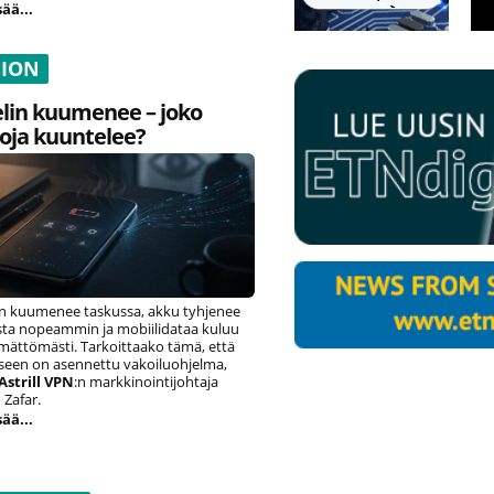
sää...
NION
lin kuumenee – joko
oja kuuntelee?
n kuumenee taskussa, akku tyhjenee
ista nopeammin ja mobiilidataa kuluu
ämättömästi. Tarkoittaako tämä, että
eseen on asennettu vakoiluohjelma,
Astrill VPN
:n markkinointijohtaja
Zafar.
sää...