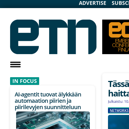
ADVERTISE
SUBSC
IN F
OCUS
Täss
haitt
AI-agentit tuovat älykkään
automaation piirien ja
Julkaistu: 1
piirilevyjen suunnitteluun
NETWORKS