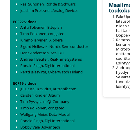
Pasi Suhonen, Rohde & Schwarz
Maailma
toukok
Joachim Preissner, Analog Devices
FakeUpda
latausoh
ECF22 videos
niiden 
Antti Tolvanen, Etteplan
haittao
Timo Poikonen, congatec
DoppelP
Remcos –
Kimmo Järvinen, Xiphera
kerran v
Sigurd Hellesvik, Nordic Semiconductor
Microso
Hans Andersson, Acal BFi
ohittam
suoritta
Andrea J. Beuter, Real-Time Systems
Esiintyv
Ronald Singh, Digi International
Androxg
Pertti Jalasvirta, CyberWatch Finland
hyödynt
Se varas
tunnuksi
ECF19 videos
Esiinty
Julius Kaluzevicius, Rutronik.com
Carsten Kindler, Altium
Tino Pyssysalo, Qt Company
Timo Poikonen, congatec
Wolfgang Meier, Data-Modul
Ronald Singh, Digi International
Bobby Vale, Advantech