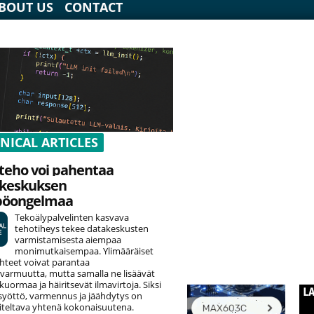
BOUT US
CONTACT
NICAL ARTICLES
teho voi pahentaa
keskuksen
pöongelmaa
Tekoälypalvelinten kasvava
tehotiheys tekee datakeskusten
varmistamisesta aiempaa
monimutkaisempaa. Ylimääräiset
hteet voivat parantaa
varmuutta, mutta samalla ne lisäävät
uormaa ja häiritsevät ilmavirtoja. Siksi
yöttö, varmennus ja jäähdytys on
teltava yhtenä kokonaisuutena.