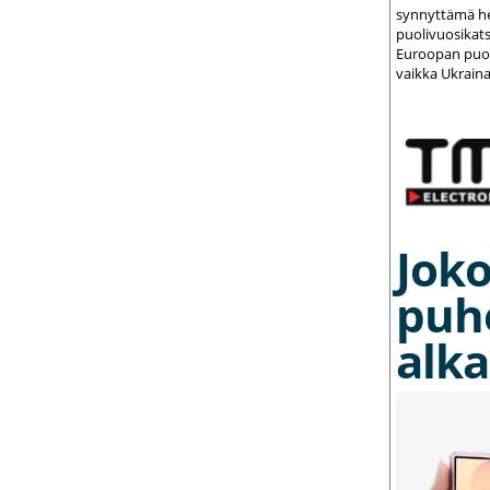
synnyttämä het
puolivuosikats
Euroopan puolu
vaikka Ukraina
Joko
puh
alka