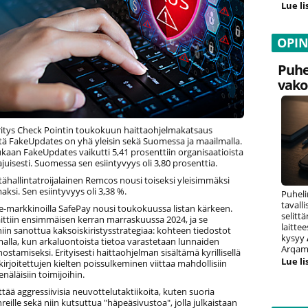
Lue li
OPI
Puhe
vako
ritys Check Pointin toukokuun haittaohjelmakatsaus
ttä FakeUpdates on yhä yleisin sekä Suomessa ja maailmalla.
kaan FakeUpdates vaikutti 5,41 prosenttiin organisaatioista
uisesti. Suomessa sen esiintyvyys oli 3,80 prosenttia.
ähallintatroijalainen Remcos nousi toiseksi yleisimmäksi
aksi. Sen esiintyvyys oli 3,38 %.
Puheli
tavall
markkinoilla SafePay nousi toukokuussa listan kärkeen.
selitt
ttiin ensimmäisen kerran marraskuussa 2024, ja se
laitte
in sanottua kaksoiskiristysstrategiaa: kohteen tiedostot
kysyy
alla, kun arkaluontoista tietoa varastetaan lunnaiden
Arqam 
stamiseksi. Erityisesti haittaohjelman sisältämä kyrillisellä
Lue li
kirjoitettujen kielten poissulkeminen viittaa mahdollisiin
näläisiin toimijoihin.
tää aggressiivisia neuvottelutaktiikoita, kuten suoria
reille sekä niin kutsuttua "häpeäsivustoa", jolla julkaistaan