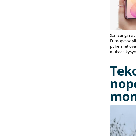
Samsungin uus
Euroopassa yli
puhelimet ovat
mukaan kysynt
Tek
nop
mon