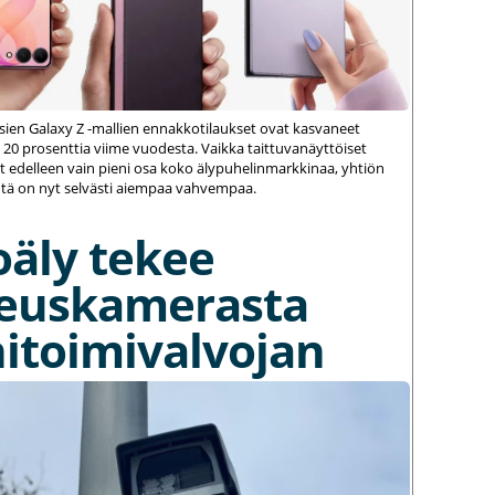
ien Galaxy Z -mallien ennakkotilaukset ovat kasvaneet
 20 prosenttia viime vuodesta. Vaikka taittuvanäyttöiset
 edelleen vain pieni osa koko älypuhelinmarkkinaa, yhtiön
ä on nyt selvästi aiempaa vahvempaa.
oäly tekee
euskamerasta
itoimivalvojan