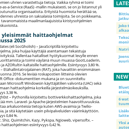
LATE
ien uhrien varastettuja tietoja. Vaikka ryhmä ei toimi
s-a-Service (RaaS) -mallin mukaisesti, se on jo listannut yli
joutunutta organisaatiota. Erityistä huomiota herättää se,
Bitt
iidennes uhreista on saksalaisia toimijoita. Se on poikkeama,
jatku
 tavanomaisista maailmanlaajuisista kiristysohjelmien
kuvioista.
Joko 
alkaa
yleisimmät haittaohjelmat
Teko
ussa 2025
moni
tes (eli SocGholish) – JavaScriptillä kirjoitettu
Natri
jelma, joka huijaa käyttäjiä asentamaan tekaistuja
ivityksiä. Tallentaa haitalliset hyötykuormat levylle ennen
Joens
suorittamista ja toimii väylänä muun muassa GootLoaderin,
suur
 ja AZORultin kaltaisille haittaohjelmille. Esiintyvyys 3,80 %.
 Etähallintatroijalainen (RAT), joka havaittiin ensimmäisen
uonna 2016. Se leviää roskapostien liitteinä olevien
NEW
ft Office -dokumenttien mukana ja on suunniteltu
aan Microsoft Windowsin käyttäjätilien valvonta (UAC) sekä
Blue
maan haittaohjelmia korkeilla järjestelmäoikeuksilla.
etäis
yys 3,38 %.
0st – Pythonilla kirjoitettu bottiverkkohaittaohjelma, joka
6 wa
ää mm. Laravel- ja Apache-järjestelmien haavoittuvuuksia.
tuum
taa arkaluonteisia tietoja kuten AWS-avaimia ja Twilio-
a, ja sitä käytetään usein pilvipalveluiden väärinkäyttöön.
Lisäk
yys 0,84 %.
laitte
, Shiz, Quimitchin, Kazy, Pykspa, Ngioweb, vipersoftx. –
Yksi 
 haittaohjelmien esiintyvyys 0,42 %.
auto