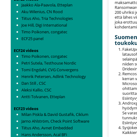
maksamattom
Jaakko Ala-Paavola, Etteplan
Ransomware-a
Aku Wilenius, CN Rood
200 uhriksi 
että lähes v
Tiitus Aho, Tria Technologies
joka erottuu
Joe Hill, Digi International
kohdentamis
Timo Poikonen, congatec
Suomen 
ECF25 panel
toukoku
FakeUpda
ECF24 videos
latausoh
Timo Poikonen, congatec
selainpä
Petri Sutela, Testhouse Nordic
niiden 
Dridexin
Tomi Engdahl, CVG Convergens
Remcos –
Henrik Petersen, Adlink Technology
kerran v
Dan Still , CSC
Microso
ohittam
Aleksi Kallio, CSC
suoritta
Antti Tolvanen, Etteplan
Esiintyv
Androxgh
hyödynt
ECF23 videos
Se varas
Milan Piskla & David Gustafik, Ciklum
tunnuksi
Jarno Ahlström, Check Point Software
Esiintyv
SysJoker
Tiitus Aho, Avnet Embedded
Kaikkien
Hans Andersson, Acal BFi