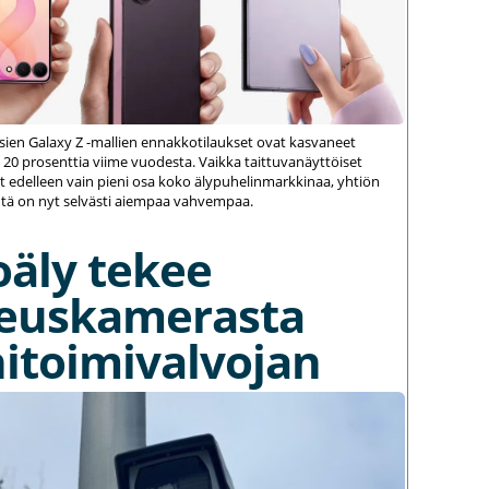
ien Galaxy Z -mallien ennakkotilaukset ovat kasvaneet
 20 prosenttia viime vuodesta. Vaikka taittuvanäyttöiset
 edelleen vain pieni osa koko älypuhelinmarkkinaa, yhtiön
ä on nyt selvästi aiempaa vahvempaa.
oäly tekee
euskamerasta
itoimivalvojan