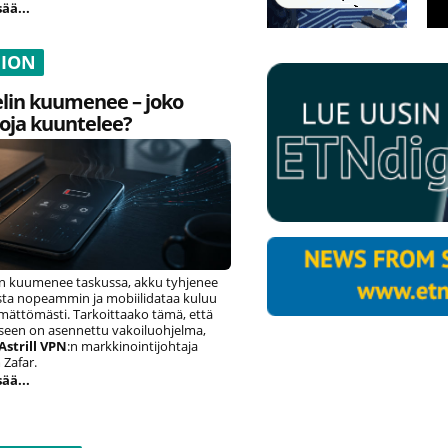
sää...
NION
lin kuumenee – joko
oja kuuntelee?
n kuumenee taskussa, akku tyhjenee
ista nopeammin ja mobiilidataa kuluu
ämättömästi. Tarkoittaako tämä, että
eseen on asennettu vakoiluohjelma,
Astrill VPN
:n markkinointijohtaja
Zafar.
sää...