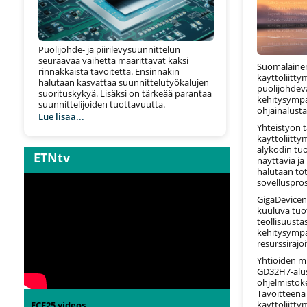
Puolijohde- ja piirilevysuunnittelun
seuraavaa vaihetta määrittävät kaksi
Suomalainen
rinnakkaista tavoitetta. Ensinnäkin
käyttöliitty
halutaan kasvattaa suunnittelutyökalujen
puolijohdeva
suorituskykyä. Lisäksi on tärkeää parantaa
kehitysympä
suunnittelijoiden tuottavuutta.
ohjainalustal
Lue lisää...
Yhteistyön t
käyttöliitty
älykodin tuo
ETNtv
näyttäviä ja 
halutaan to
sovelluspros
GigaDevicen
kuuluva tuot
teollisuust
kehitysympä
resurssirajoi
Yhtiöiden m
GD32H7-alust
ohjelmistoke
Tavoitteena 
käyttöliitty
ECF25 videos