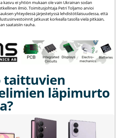
va kasvu ei yhtiön mukaan ole vain Ukrainan sodan
kellinen ilmiö. Toimitusjohtaja Petri Toljamo arvioi
auksen yhteydessä järjestetyssä lehdistötilaisuudessa, että
stusinvestoinnit jatkuvat korkealla tasolla vielä pitkään,
an saataisiin rauha.
 taittuvien
elimien läpimurto
a?