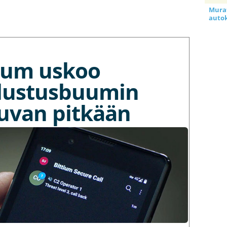
Murat
auto
tium uskoo
lustusbuumin
kuvan pitkään