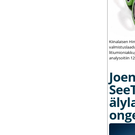
Kiinalaisen Hi
valmistuslaadu
litiumioniakku
analysoitiin 1
Joe
See
älyl
ong