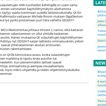
LATE
ulautettujen HMI-tuotteiden kehittäjillä on usein sama
 ennen varsinaisen käyttöliittymätyön aloittamista
Bitt
o täytyy saada toimimaan uudella laitteistoalustalla. Qt for
jatku
hallinnasta vastaavan Michele Rossin mukaan GigaDevicen
vä työ pyrkii poistamaan juuri tätä vaihetta GD32H7-
Joko 
alkaa
 MCU-liiketoimintaa johtava Vincent Li sanoo, että kattavan
Teko
eemin rakentaminen on ollut yhtiölle keskeinen
moni
 tavoite. Hänen mukaansa Qt sulautettujen käyttöliittymien
Natri
distyy nyt GD32H7-sarjan laitteisto-ominaisuuksiin, jolloin
it saavat yhtenäisemmän alustan erottuvien
Joens
musten rakentamiseen.
suur
on Qt:lle kiinnostava avaus, koska sulautettujen
mien markkina ei rajoitu enää autoihin tai
neeleihin. Kun pienemmätkin laitteet saavat
NEW
ttöjä, animaatioita ja aiempaa visuaalisempia
miä, myös mikro-ohjaimilta ja niiden ohjelmistotyökaluilta
Blue
enemmän.
etäis
6 wa
tuum
Lisäk
laitte
Yksi 
auto