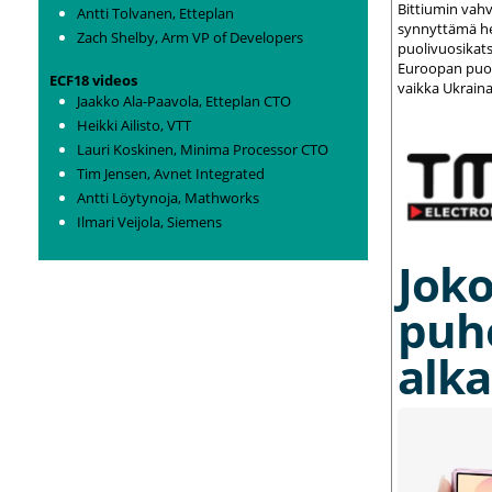
Bittiumin vah
Antti Tolvanen, Etteplan
synnyttämä het
Zach Shelby, Arm VP of Developers
puolivuosikats
Euroopan puolu
ECF18 videos
vaikka Ukraina
Jaakko Ala-Paavola, Etteplan CTO
Heikki Ailisto, VTT
Lauri Koskinen, Minima Processor CTO
Tim Jensen, Avnet Integrated
Antti Löytynoja, Mathworks
Ilmari Veijola, Siemens
Joko
puh
alka