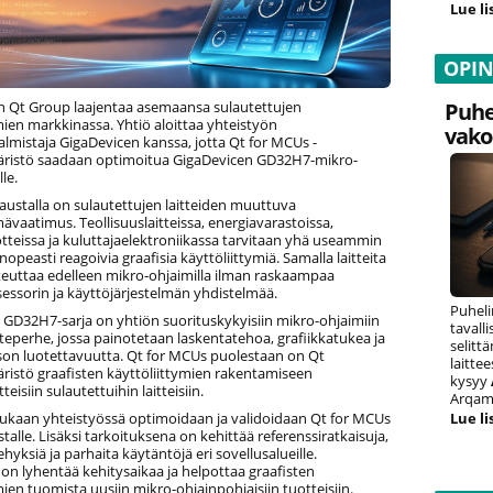
Lue li
OPI
 Qt Group laajentaa asemaansa sulautettujen
Puhe
mien markkinassa. Yhtiö aloittaa yhteistyön
vako
lmistaja GigaDevicen kanssa, jotta Qt for MCUs -
ristö saadaan optimoitua GigaDevicen GD32H7-mikro-
le.
austalla on sulautettujen laitteiden muuttuva
mävaatimus. Teollisuuslaitteissa, energiavarastoissa,
tteissa ja kuluttajaelektroniikassa tarvitaan yhä useammin
nopeasti reagoivia graafisia käyttöliittymiä. Samalla laitteita
teuttaa edelleen mikro-ohjaimilla ilman raskaampaa
essorin ja käyttöjärjestelmän yhdistelmää.
Puheli
 GD32H7-sarja on yhtiön suorituskykyisiin mikro-ohjaimiin
tavall
eperhe, jossa painotetaan laskentatehoa, grafiikkatukea ja
selitt
ason luotettavuutta. Qt for MCUs puolestaan on Qt
laitte
ristö graafisten käyttöliittymien rakentamiseen
kysyy
tteisiin sulautettuihin laitteisiin.
Arqam 
ukaan yhteistyössä optimoidaan ja validoidaan Qt for MCUs
Lue li
alle. Lisäksi tarkoituksena on kehittää referenssiratkaisuja,
hyksiä ja parhaita käytäntöjä eri sovellusalueille.
on lyhentää kehitysaikaa ja helpottaa graafisten
mien tuomista uusiin mikro-ohjainpohjaisiin tuotteisiin.