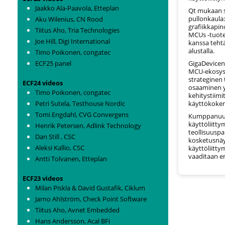
Jaakko Ala-Paavola, Etteplan
Qt mukaan s
pullonkaula:
Aku Wilenius, CN Rood
grafiikkapin
Tiitus Aho, Tria Technologies
MCUs -tuote
Joe Hill, Digi International
kanssa tehtä
alustalla.
Timo Poikonen, congatec
GigaDevicen
ECF25 panel
MCU-ekosyst
strateginen
ECF24 videos
osaaminen yh
Timo Poikonen, congatec
kehitystiim
käyttökoke
Petri Sutela, Testhouse Nordic
Tomi Engdahl, CVG Convergens
Kumppanuus 
käyttöliitty
Henrik Petersen, Adlink Technology
teollisuuspa
Dan Still , CSC
kosketusnäy
Aleksi Kallio, CSC
käyttöliitty
vaaditaan 
Antti Tolvanen, Etteplan
ECF23 videos
Milan Piskla & David Gustafik, Ciklum
Jarno Ahlström, Check Point Software
Tiitus Aho, Avnet Embedded
Hans Andersson, Acal BFi