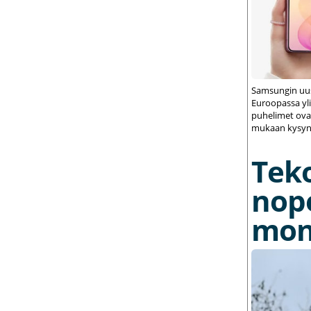
Samsungin uus
Euroopassa yli
puhelimet ovat
mukaan kysynt
Tek
nop
mon