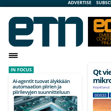
ADVERTISE
SUBSC
IN F
OCUS
Qt vi
mikro
AI-agentit tuovat älykkään
automaation piirien ja
Kirjoittanut
piirilevyjen suunnitteluun
DEVICES