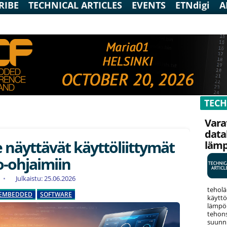
RIBE
TECHNICAL ARTICLES
EVENTS
ETNdigi
A
TECH
Vara
data
e näyttävät käyttöliittymät
läm
-ohjaimiin
Julkaistu: 25.06.2026
teholä
EMBEDDED
SOFTWARE
käyttö
lämpök
tehons
suunni