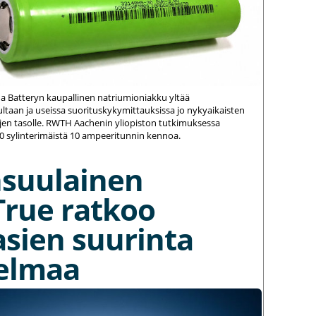
na Batteryn kaupallinen natriumioniakku yltää
ltaan ja useissa suorituskykymittauksissa jo nykyaikaisten
jen tasolle. RWTH Aachenin yliopiston tutkimuksessa
20 sylinterimäistä 10 ampeeritunnin kennoa.
nsuulainen
True ratkoo
asien suurinta
elmaa