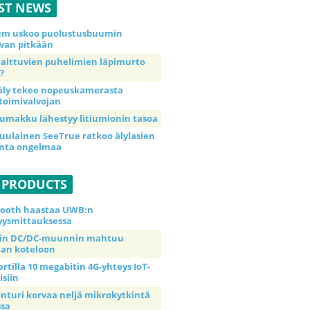
ST NEWS
ium uskoo puolustusbuumin
van pitkään
taittuvien puhelimien läpimurto
?
äly tekee nopeuskamerasta
toimivalvojan
umakku lähestyy litiumionin tasoa
uulainen SeeTrue ratkoo älylasien
inta ongelmaa
 PRODUCTS
tooth haastaa UWB:n
yysmittauksessa
tin DC/DC-muunnin mahtuu
an koteloon
ortilla 10 megabitin 4G-yhteys IoT-
isiin
anturi korvaa neljä mikrokytkintä
ssa