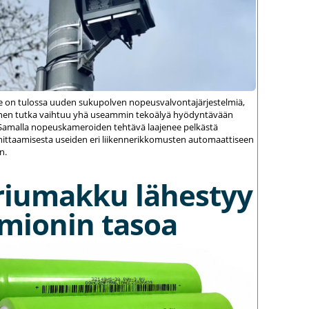
le on tulossa uuden sukupolven nopeusvalvontajärjestelmiä,
einen tutka vaihtuu yhä useammin tekoälyä hyödyntävään
amalla nopeuskameroiden tehtävä laajenee pelkästä
ittaamisesta useiden eri liikennerikkomusten automaattiseen
n.
riumakku lähestyy
umionin tasoa