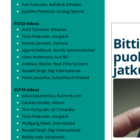
Pasi Suhonen, Rohde & Schwarz
Joachim Preissner, Analog Devices
ECF22 videos
MORE NEWS
Antti Tolvanen, Etteplan
Timo Poikonen, congatec
Bit
Kimmo Järvinen, Xiphera
Sigurd Hellesvik, Nordic Semiconductor
puo
Hans Andersson, Acal BFi
jat
Andrea J. Beuter, Real-Time Systems
Ronald Singh, Digi International
Pertti Jalasvirta, CyberWatch Finland
ECF19 videos
Julius Kaluzevicius, Rutronik.com
Carsten Kindler, Altium
Tino Pyssysalo, Qt Company
Timo Poikonen, congatec
Wolfgang Meier, Data-Modul
Ronald Singh, Digi International
Bobby Vale, Advantech