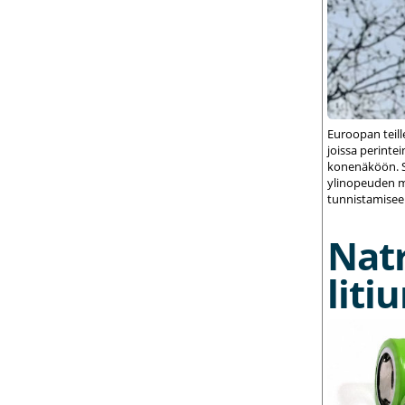
Euroopan teil
joissa perint
konenäköön. S
ylinopeuden m
tunnistamisee
Nat
liti