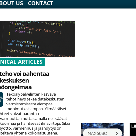
BOUT US
CONTACT
NICAL ARTICLES
teho voi pahentaa
keskuksen
pöongelmaa
Tekoälypalvelinten kasvava
tehotiheys tekee datakeskusten
varmistamisesta aiempaa
monimutkaisempaa. Ylimääräiset
hteet voivat parantaa
varmuutta, mutta samalla ne lisäävät
uormaa ja häiritsevät ilmavirtoja. Siksi
yöttö, varmennus ja jäähdytys on
teltava yhtenä kokonaisuutena.