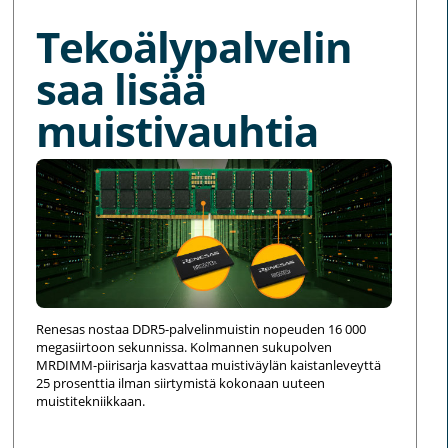
Tekoälypalvelin
saa lisää
muistivauhtia
Renesas nostaa DDR5-palvelinmuistin nopeuden 16 000
megasiirtoon sekunnissa. Kolmannen sukupolven
MRDIMM-piirisarja kasvattaa muistiväylän kaistanleveyttä
25 prosenttia ilman siirtymistä kokonaan uuteen
muistitekniikkaan.