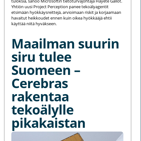
tuloksia, sanoo Microsoftin tietoturvajohtaja Hayete Gallot.
Yhtiön uusi Project Perception panee tekoälyagentit
etsimään hyökkäysreittejä, arvioimaan riskit ja korjaamaan
havaitut heikkoudet ennen kuin oikea hyökkääjä ehtii
käyttää niitä hyväkseen.
Maailman suurin
siru tulee
Suomeen –
Cerebras
rakentaa
tekoälylle
pikakaistan