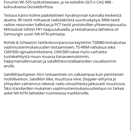
Forumin WI-555-työkohteeseen, ja ne esiteltiin GCF:n CAG #86 -
kokouksessa Düsseldorfissa.
Testaus kattoi kolme päätelaitteen hyväksynnän kannalta keskeistä
aluetta. RF-testit mittaavat radioteknistä suorituskykyä, RRM-testit
radion resurssien hallintaa ja PCT-testit protokollien yhteensopivuutta.
Mittaukset tehtiin FR1-taajuusalueella, ja testattavana laitteena oli
Samsungin uusin NR-NTN-piirisarja.
Rohde & Schwarzin testikokoonpanossa käytettiin TS8980-testialustaa
vaatimustenmukaisuuden testaamiseen, TS-RRM-ratkaisua sekä
CMX500-signaalointitesteriä. CMX500 tukee myös varhaista
tuotekehitystä muun muassa kanavaemuloinnin,
häipymämallinnuksen ja satelliittikonstellaatioiden visualisoinnin
avulla.
Satelliittipohjaisen 5G:n testaaminen on vaikeampaa kuin perinteisen
mobiiliverkon. Satelliitin liike, muuttuva viive, Doppler-siirtymä ja
yhteyden vaimennus tekevät radio-olosuhteista jatkuvasti muuttuvia.
Siksi standardien mukainen vaatimustenmukaisuustestaus on tärkeä
askel NR-NTN-laitteiden tuomisessa markkinoille.