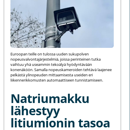
Euroopan teille on tulossa uuden sukupolven
nopeusvalvontajärjestelmiä, joissa perinteinen tutka
vaihtuu yhä useammin tekoälyä hyödyntävään
konenäköön. Samalla nopeuskameroiden tehtävä laajenee
pelkästä ylinopeuden mittaamisesta useiden eri
liikennerikkomusten automaattiseen tunnistamiseen.
Natriumakku
lähestyy
litiumionin tasoa