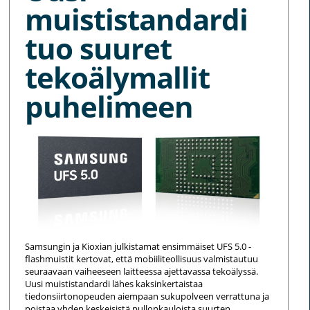
muististandardi
tuo suuret
tekoälymallit
puhelimeen
Samsungin ja Kioxian julkistamat ensimmäiset UFS 5.0 -
flashmuistit kertovat, että mobiiliteollisuus valmistautuu
seuraavaan vaiheeseen laitteessa ajettavassa tekoälyssä.
Uusi muististandardi lähes kaksinkertaistaa
tiedonsiirtonopeuden aiempaan sukupolveen verrattuna ja
poistaa yhden keskeisistä pullonkauloista suurten