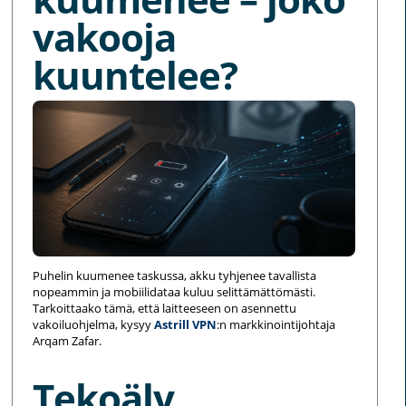
vakooja
kuuntelee?
Puhelin kuumenee taskussa, akku tyhjenee tavallista
nopeammin ja mobiilidataa kuluu selittämättömästi.
Tarkoittaako tämä, että laitteeseen on asennettu
vakoiluohjelma, kysyy
Astrill VPN
:n markkinointijohtaja
Arqam Zafar.
Tekoäly