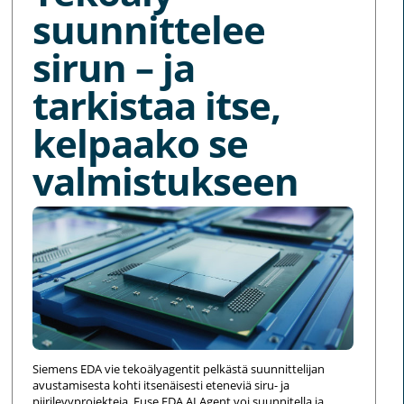
suunnittelee
sirun – ja
tarkistaa itse,
kelpaako se
valmistukseen
Siemens EDA vie tekoälyagentit pelkästä suunnittelijan
avustamisesta kohti itsenäisesti eteneviä siru- ja
piirilevyprojekteja. Fuse EDA AI Agent voi suunnitella ja