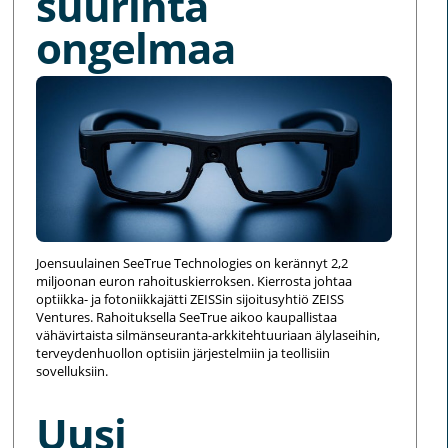
suurinta
ongelmaa
Joensuulainen SeeTrue Technologies on kerännyt 2,2
miljoonan euron rahoituskierroksen. Kierrosta johtaa
optiikka- ja fotoniikkajätti ZEISSin sijoitusyhtiö ZEISS
Ventures. Rahoituksella SeeTrue aikoo kaupallistaa
vähävirtaista silmänseuranta-arkkitehtuuriaan älylaseihin,
terveydenhuollon optisiin järjestelmiin ja teollisiin
sovelluksiin.
Uusi