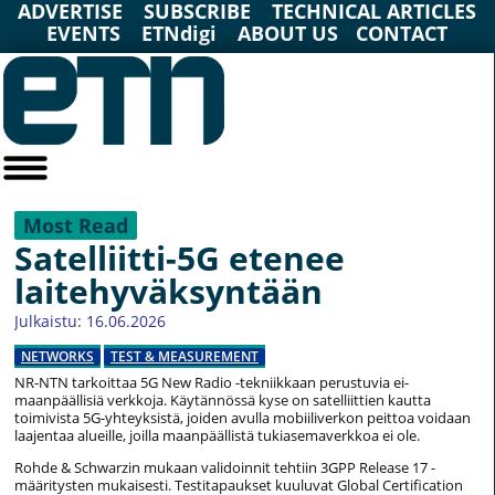
ADVERTISE
SUBSCRIBE
TECHNICAL ARTICLES
EVENTS
ETNdigi
ABOUT US
CONTACT
Most Read
Satelliitti-5G etenee
laitehyväksyntään
Julkaistu: 16.06.2026
NETWORKS
TEST & MEASUREMENT
NR-NTN tarkoittaa 5G New Radio -tekniikkaan perustuvia ei-
maanpäällisiä verkkoja. Käytännössä kyse on satelliittien kautta
toimivista 5G-yhteyksistä, joiden avulla mobiiliverkon peittoa voidaan
laajentaa alueille, joilla maanpäällistä tukiasemaverkkoa ei ole.
Rohde & Schwarzin mukaan validoinnit tehtiin 3GPP Release 17 -
määritysten mukaisesti. Testitapaukset kuuluvat Global Certification