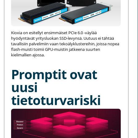
Kioxia on esitellyt ensimmäiset PCIe 6.0 -väylää
hyödyntävät yritysluokan SSD-levynsä. Uutuus ei tähtää
tavallisiin palvelimiin vaan tekoälyklustereihin, joissa nopea
flash-muisti toimii GPU-muistin jatkeena suurten
kielimallien ajossa.
Promptit ovat
uusi
tietoturvariski