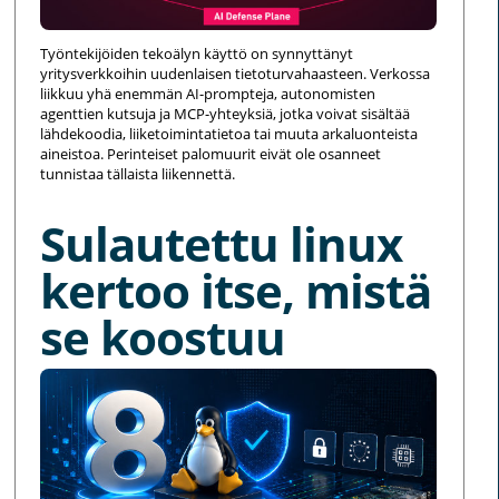
Työntekijöiden tekoälyn käyttö on synnyttänyt
yritysverkkoihin uudenlaisen tietoturvahaasteen. Verkossa
liikkuu yhä enemmän AI-prompteja, autonomisten
agenttien kutsuja ja MCP-yhteyksiä, jotka voivat sisältää
lähdekoodia, liiketoimintatietoa tai muuta arkaluonteista
aineistoa. Perinteiset palomuurit eivät ole osanneet
tunnistaa tällaista liikennettä.
Sulautettu linux
kertoo itse, mistä
se koostuu