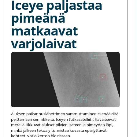
Iceye paljastaa
pimeänä
matkaavat
varjolaivat
Aluksen paikannuslähettimen sammuttaminen ei enää riitä
peittämään sen liikkeitä. Iceyen tutkasatelliitit havaitsevat
merellä liikkuvat alukset pilvien, sateen ja pimeyden läpi,
minkä jälkeen tekoäly tunnistaa kuvasta epäilyttävät
kohteet, yhtiö kertoo blogissaan.