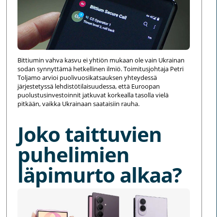
Bittiumin vahva kasvu ei yhtiön mukaan ole vain Ukrainan
sodan synnyttämä hetkellinen ilmiö. Toimitusjohtaja Petri
Toljamo arvioi puolivuosikatsauksen yhteydessä
järjestetyssä lehdistötilaisuudessa, että Euroopan
puolustusinvestoinnit jatkuvat korkealla tasolla vielä
pitkään, vaikka Ukrainaan saataisiin rauha.
Joko taittuvien
puhelimien
läpimurto alkaa?