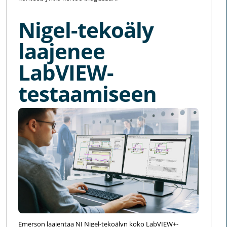
Nigel-tekoäly
laajenee
LabVIEW-
testaamiseen
Emerson laajentaa NI Nigel-tekoälyn koko LabVIEW+-