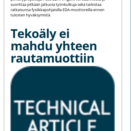
suorittaa pitkään jatkuvia työnkulkuja sekä tarkistaa
ratkaisunsa fysiikkapohjaisilla EDA-moottoreilla ennen
tulosten hyväksymistä.
Tekoäly ei
mahdu yhteen
rautamuottiin