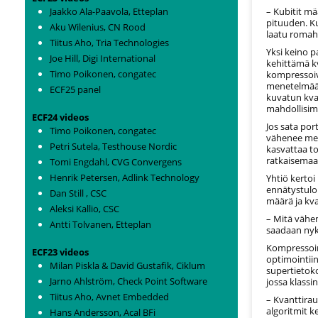
Jaakko Ala-Paavola, Etteplan
– Kubitit mä
pituuden. Ku
Aku Wilenius, CN Rood
laatu romah
Tiitus Aho, Tria Technologies
Yksi keino p
Joe Hill, Digi International
kehittämä kv
Timo Poikonen, congatec
kompressoiva
menetelmää
ECF25 panel
kuvatun kvan
mahdollisim
ECF24 videos
Jos sata por
Timo Poikonen, congatec
vähenee merk
Petri Sutela, Testhouse Nordic
kasvattaa to
ratkaisemaa
Tomi Engdahl, CVG Convergens
Henrik Petersen, Adlink Technology
Yhtiö kerto
ennätystulok
Dan Still , CSC
määrä ja kva
Aleksi Kallio, CSC
– Mitä vähe
Antti Tolvanen, Etteplan
saadaan nyky
Kompressoint
ECF23 videos
optimointii
Milan Piskla & David Gustafik, Ciklum
supertietok
Jarno Ahlström, Check Point Software
jossa klassi
Tiitus Aho, Avnet Embedded
– Kvanttirau
algoritmit 
Hans Andersson, Acal BFi