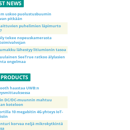
ST NEWS
ium uskoo puolustusbuumin
van pitkään
taittuvien puhelimien läpimurto
?
äly tekee nopeuskamerasta
toimivalvojan
umakku lähestyy litiumionin tasoa
uulainen SeeTrue ratkoo älylasien
inta ongelmaa
 PRODUCTS
tooth haastaa UWB:n
yysmittauksessa
tin DC/DC-muunnin mahtuu
an koteloon
ortilla 10 megabitin 4G-yhteys IoT-
isiin
anturi korvaa neljä mikrokytkintä
ssa