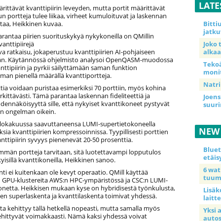
LATE
ärittävät kvanttipiirin leveyden, mutta portit määrittävät
n portteja tulee liikaa, virheet kumuloituvat ja laskennan
taa, Heikkinen kuvaa.
Bitt
jatku
arantaa piirien suorituskykyä nykykoneilla on QMillin
anttipiirejä
Joko 
 ratkaisu, jokaperustuu kvanttipiirien AI-pohjaiseen
alkaa
n. Käytännössä ohjelmisto analysoi OpenQASM-muodossa
Teko
ttipiirin ja pyrkii säilyttämään saman funktion
moni
man pienellä määrällä kvanttiportteja.
Natri
ttia voidaan puristaa esimerkiksi 70 porttiin, myös kohina
ittävästi. Tämä parantaa laskennan fideliteettiä ja
Joens
dennäköisyyttä sille, että nykyiset kvanttikoneet pystyvät
suur
n ongelman oikein.
i lokakuussa saavuttaneensa LUMI-supertietokoneella
NEW
sia kvanttipiirien kompressoinnissa. Tyypillisesti porttien
nttipiirin syvyys pienenevät 20-50 prosenttia.
Blue
mmän portteja tarvitaan, sitä luotettavampi lopputulos
etäis
isillä kvanttikoneilla, Heikkinen sanoo.
6 wa
i ei kuitenkaan ole kevyt operaatio. QMill käyttää
tuum
n GPU-klustereita AWS:n HPC-ympäristössä ja CSC:n LUMI-
onetta. Heikkisen mukaan kyse on hybridisestä työnkulusta,
Lisäk
nen superlaskenta ja kvanttilaskenta toimivat yhdessä.
laitte
ta kehittyy tällä hetkellä nopeasti, mutta samalla myös
Yksi 
kehittyvät voimakkaasti. Nämä kaksi yhdessä voivat
auto