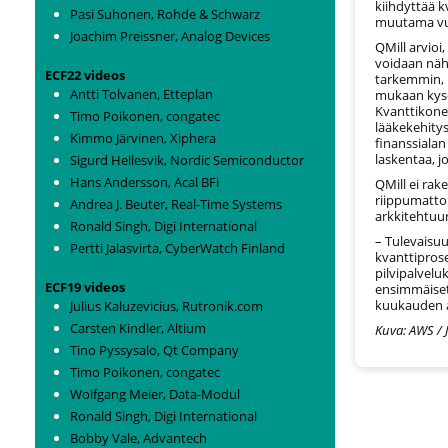
kiihdyttää 
Pasi Suhonen, Rohde & Schwarz
muutama vuo
Joachim Preissner, Analog Devices
QMill arvio
voidaan nähd
ECF22 videos
tarkemmin, 
Antti Tolvanen, Etteplan
mukaan kyse 
Kvanttikone
Timo Poikonen, congatec
lääkekehitys,
Kimmo Järvinen, Xiphera
finanssialan
laskentaa, j
Sigurd Hellesvik, Nordic Semiconductor
Hans Andersson, Acal BFi
QMill ei rak
riippumattom
Andrea J. Beuter, Real-Time Systems
arkkitehtuur
Ronald Singh, Digi International
– Tulevaisuu
Pertti Jalasvirta, CyberWatch Finland
kvanttiprose
pilvipalvel
ECF19 videos
ensimmäiset 
kuukauden 
Julius Kaluzevicius, Rutronik.com
Carsten Kindler, Altium
Kuva: AWS / J
Tino Pyssysalo, Qt Company
Timo Poikonen, congatec
Wolfgang Meier, Data-Modul
Ronald Singh, Digi International
Bobby Vale, Advantech