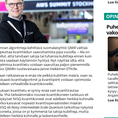
Lue li
OPI
Puhe
vako
nnan algoritmeja kehittävä suomalaisyhtiö QMill väittää
peuttaa kvanttiedun saavuttamista jopa vuosilla. – Ala on
ellut, että tarvitaan satoja tai tuhansia kubitteja ennen kuin
sta saadaan käytännön hyötyä. Nyt näyttää siltä, että
ngelmissa kvanttietu voidaan saavuttaa paljon pienemmillä
noo QMillin tuotevastaava Janne Heikkinen ETN:lle.
Puheli
an ratkaisevaa ei enää ole pelkkä kubittien määrä, vaan se,
tavall
kaasti kvanttialgoritmit ja kvanttipiirit voidaan optimoida
selitt
delleen virhealttiille kvanttikoneille.
laitte
ukaan kvanttietu ei synny enää vain kvanttirautaa
kysyy
la. Yhä tärkeämmäksi nousee kvanttikoneen tarkkuus eli
Arqam 
. Nykyiset NISQ-kvanttikoneet ovat edelleen herkkiä kohinalle
Lue li
, jotka kasvavat nopeasti kvanttioperaatioiden määrän
NISQ eli
Noisy Intermediate-Scale Quantum
tarkoittaa nykyisiä
koneita, joissa on jo kymmeniä tai satoja kubitteja, mutta
delleen herkkiä kohinalle ja laskentavirheille.