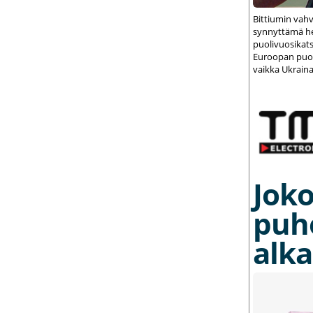
Bittiumin vah
synnyttämä het
puolivuosikats
Euroopan puolu
vaikka Ukraina
Joko
puh
alka