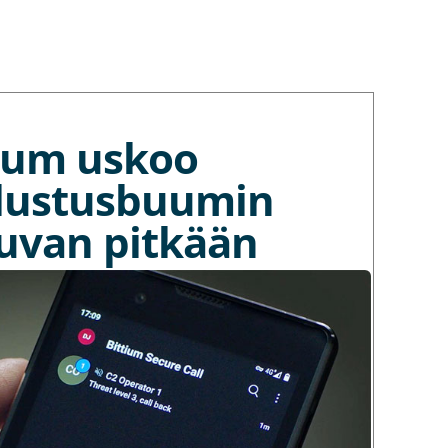
tium uskoo
lustusbuumin
kuvan pitkään