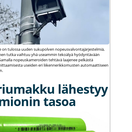
le on tulossa uuden sukupolven nopeusvalvontajärjestelmiä,
einen tutka vaihtuu yhä useammin tekoälyä hyödyntävään
amalla nopeuskameroiden tehtävä laajenee pelkästä
ittaamisesta useiden eri liikennerikkomusten automaattiseen
n.
riumakku lähestyy
umionin tasoa