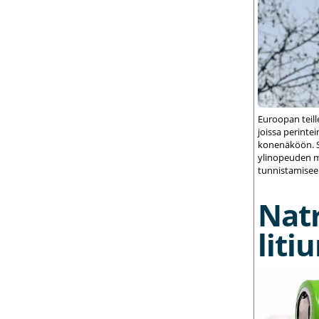
Euroopan teil
joissa perint
konenäköön. S
ylinopeuden m
tunnistamisee
Nat
liti