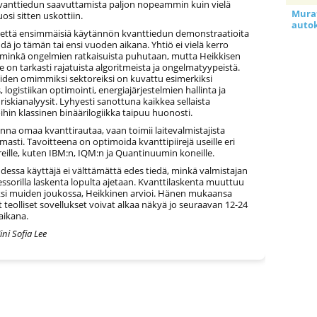
kvanttiedun saavuttamista paljon nopeammin kuin vielä
Murat
si sitten uskottiin.
auto
i, että ensimmäisiä käytännön kvanttiedun demonstraatioita
ä jo tämän tai ensi vuoden aikana. Yhtiö ei vielä kerro
minkä ongelmien ratkaisuista puhutaan, mutta Heikkisen
on tarkasti rajatuista algoritmeista ja ongelmatyypeistä.
iden omimmiksi sektoreiksi on kuvattu esimerkiksi
 logistiikan optimointi, energiajärjestelmien hallinta ja
 riskianalyysit. Lyhyesti sanottuna kaikkea sellaista
oihin klassinen binäärilogiikka taipuu huonosti.
enna omaa kvanttirautaa, vaan toimii laitevalmistajista
asti. Tavoitteena on optimoida kvanttipiirejä useille eri
eille, kuten IBM:n, IQM:n ja Quantinuumin koneille.
dessa käyttäjä ei välttämättä edes tiedä, minkä valmistajan
ssorilla laskenta lopulta ajetaan. Kvanttilaskenta muuttuu
uksi muiden joukossa, Heikkinen arvioi. Hänen mukaansa
teolliset sovellukset voivat alkaa näkyä jo seuraavan 12-24
aikana.
ini Sofia Lee