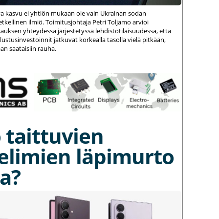
va kasvu ei yhtiön mukaan ole vain Ukrainan sodan
kellinen ilmiö. Toimitusjohtaja Petri Toljamo arvioi
auksen yhteydessä järjestetyssä lehdistötilaisuudessa, että
stusinvestoinnit jatkuvat korkealla tasolla vielä pitkään,
an saataisiin rauha.
 taittuvien
elimien läpimurto
a?