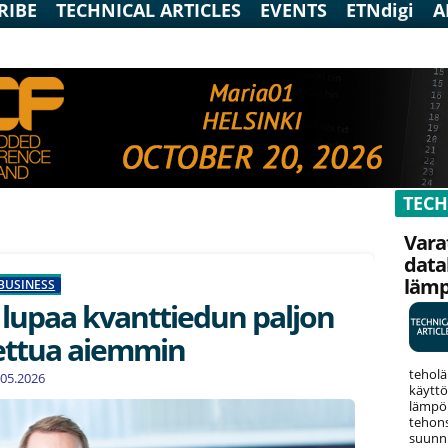
RIBE
TECHNICAL ARTICLES
EVENTS
ETNdigi
A
TECH
Vara
data
läm
BUSINESS
 lupaa kvanttiedun paljon
ettua aiemmin
teholä
1.05.2026
käyttö
lämpök
tehons
suunni