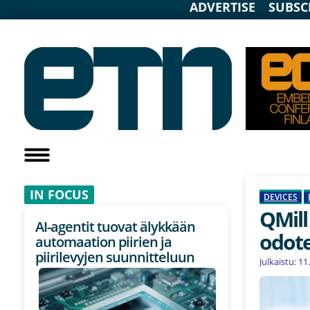
ADVERTISE
SUBSC
IN F
OCUS
DEVICES
QMill
AI-agentit tuovat älykkään
odot
automaation piirien ja
piirilevyjen suunnitteluun
Julkaistu: 1