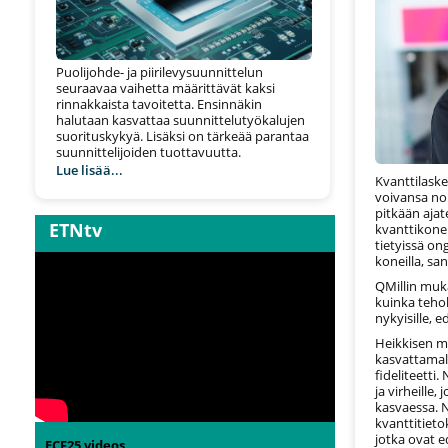
Puolijohde- ja piirilevysuunnittelun
seuraavaa vaihetta määrittävät kaksi
rinnakkaista tavoitetta. Ensinnäkin
halutaan kasvattaa suunnittelutyökalujen
suorituskykyä. Lisäksi on tärkeää parantaa
suunnittelijoiden tuottavuutta.
Lue lisää...
Kvanttilaske
voivansa no
pitkään ajat
ETNtv
kvanttikonei
tietyissä o
koneilla, sa
QMillin muka
kuinka tehok
nykyisille, e
Heikkisen m
kasvattamal
fideliteetti
ja virheille
kasvaessa. 
kvanttitieto
jotka ovat e
ECF25 videos