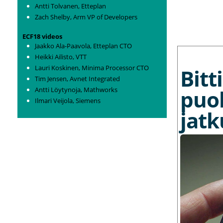
Antti Tolvanen, Etteplan
Zach Shelby, Arm VP of Developers
ECF18 videos
Jaakko Ala-Paavola, Etteplan CTO
MORE NEWS
Heikki Ailisto, VTT
Lauri Koskinen, Minima Processor CTO
Bit
Tim Jensen, Avnet Integrated
Antti Löytynoja, Mathworks
puo
Ilmari Veijola, Siemens
jat