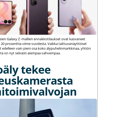
ien Galaxy Z -mallien ennakkotilaukset ovat kasvaneet
 20 prosenttia viime vuodesta. Vaikka taittuvanäyttöiset
 edelleen vain pieni osa koko älypuhelinmarkkinaa, yhtiön
ä on nyt selvästi aiempaa vahvempaa.
oäly tekee
euskamerasta
itoimivalvojan