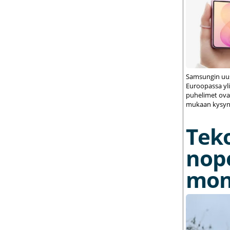
Samsungin uus
Euroopassa yli
puhelimet ovat
mukaan kysynt
Tek
nop
mon