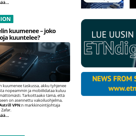
sää...
NION
lin kuumenee – joko
oja kuuntelee?
n kuumenee taskussa, akku tyhjenee
ista nopeammin ja mobiilidataa kuluu
ämättömästi. Tarkoittaako tämä, että
eseen on asennettu vakoiluohjelma,
Astrill VPN
:n markkinointijohtaja
Zafar.
sää...