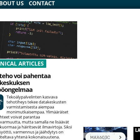
BOUT US
CONTACT
NICAL ARTICLES
teho voi pahentaa
keskuksen
pöongelmaa
Tekoälypalvelinten kasvava
tehotiheys tekee datakeskusten
varmistamisesta aiempaa
monimutkaisempaa. Ylimääräiset
hteet voivat parantaa
varmuutta, mutta samalla ne lisäävät
uormaa ja häiritsevät ilmavirtoja. Siksi
yöttö, varmennus ja jäähdytys on
teltava yhtenä kokonaisuutena.