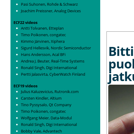
Pasi Suhonen, Rohde & Schwarz
Joachim Preissner, Analog Devices
ECF22 videos
Antti Tolvanen, Etteplan
MORE NEWS
Timo Poikonen, congatec
Kimmo Järvinen, Xiphera
Bit
Sigurd Hellesvik, Nordic Semiconductor
Hans Andersson, Acal BFi
puo
Andrea J. Beuter, Real-Time Systems
Ronald Singh, Digi International
jat
Pertti Jalasvirta, CyberWatch Finland
ECF19 videos
Julius Kaluzevicius, Rutronik.com
Carsten Kindler, Altium
Tino Pyssysalo, Qt Company
Timo Poikonen, congatec
Wolfgang Meier, Data-Modul
Ronald Singh, Digi International
Bobby Vale, Advantech