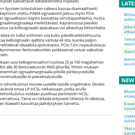
nukset kasvattavat dataliikennettä nopeasti.
LATE
:n fyysisen toteutuksen vaikeus kasvaa dramaattisesti.
a käyttöön otettu PAM4-signaalointi jatkuu myös PCIe
Bitt
jän signaalitason käyttö kasvattaa siirtokapasiteettia, mutta
jatku
gnaalimarginaaleja merkittävästi. Käytännössä pienikin
Joko 
astus tai kellosignaalin epävakaus voi aiheuttaa bittivirheitä.
alkaa
ireistä on tullut kriittinen osa koko palvelinarkkitehtuuria.
Teko
ttaa kellosignaalin ajallista värinää eli sitä, kuinka paljon
moni
heittelevät ideaalista ajoituksesta. PCIe 7.0:n nopeuksissa jo
kymmenien femtosekuntien poikkeamat voivat vaikuttaa
Natri
teen.
Joens
kaan uusi kellogeneraattori tuottaa 25 ja 100 megahertsin
suur
llot alle 30 femtosekunnin RMS-jitterillä. Yhtiön mukaan
nemmän signaalimarginaalia pitkille piirilevyvedoille,
a monimutkaisille AI-palvelinalustoille.
NEW
s tehonkulutus nousee uudelle tasolle ongelmaksi. Diodes
tävänsä omaa LP-HCSL-ratkaisuaan, jonka avulla
Blue
tehonkulutus voidaan puolittaa perinteisiin HCSL-
etäis
 verrattuna. Tämä on tärkeää erityisesti tiheissä AI-räkeissä,
nen lisäwatti kasvattaa jäähdytyksen tarvetta.
6 wa
tuum
Lisäk
laitte
Yksi 
auto