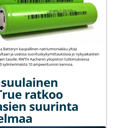
na Batteryn kaupallinen natriumioniakku yltää
ltaan ja useissa suorituskykymittauksissa jo nykyaikaisten
jen tasolle. RWTH Aachenin yliopiston tutkimuksessa
20 sylinterimäistä 10 ampeeritunnin kennoa.
nsuulainen
True ratkoo
asien suurinta
elmaa