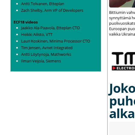
Antti Tolvanen, Etteplan
Zach Shelby, Arm VP of Developers
Bittiumin vah
synnyttämä het
ECF18 videos
puolivuosikats
Jaakko Ala-Paavola, Etteplan CTO
Euroopan puolu
vaikka Ukraina
Heikki Ailisto, VTT
Lauri Koskinen, Minima Processor CTO
Tim Jensen, Avnet Integrated
Antti Löytynoja, Mathworks
Ilmari Veijola, Siemens
Joko
puh
alka