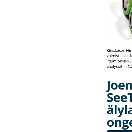
Kiinalaisen Hi
valmistuslaadu
litiumioniakku
analysoitiin 1
Joe
See
älyl
ong