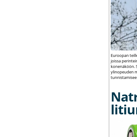
Euroopan teil
joissa perint
konenäköön. S
ylinopeuden m
tunnistamisee
Nat
liti