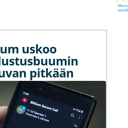
Murat
auto
tium uskoo
lustusbuumin
kuvan pitkään