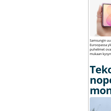
Samsungin uus
Euroopassa yli
puhelimet ovat
mukaan kysynt
Tek
nop
mon