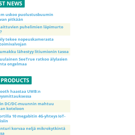
ST NEWS
ium uskoo puolustusbuumin
van pitkään
taittuvien puhelimien läpimurto
?
äly tekee nopeuskamerasta
toimivalvojan
umakku lähestyy litiumionin tasoa
uulainen SeeTrue ratkoo älylasien
inta ongelmaa
 PRODUCTS
tooth haastaa UWB:n
yysmittauksessa
tin DC/DC-muunnin mahtuu
an koteloon
ortilla 10 megabitin 4G-yhteys IoT-
isiin
anturi korvaa neljä mikrokytkintä
ssa