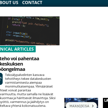
BOUT US
CONTACT
NICAL ARTICLES
teho voi pahentaa
keskuksen
pöongelmaa
Tekoälypalvelinten kasvava
tehotiheys tekee datakeskusten
varmistamisesta aiempaa
monimutkaisempaa. Ylimääräiset
hteet voivat parantaa
varmuutta, mutta samalla ne lisäävät
uormaa ja häiritsevät ilmavirtoja. Siksi
yöttö, varmennus ja jäähdytys on
teltava yhtenä kokonaisuutena.