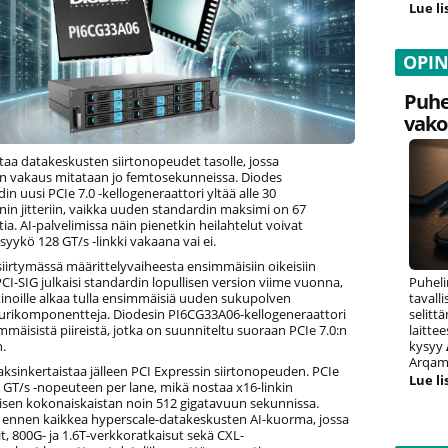
Lue li
OPI
Puhe
vako
taa datakeskusten siirtonopeudet tasolle, jossa
lin vakaus mitataan jo femtosekunneissa. Diodes
in uusi PCIe 7.0 -kellogeneraattori yltää alle 30
in jitteriin, vaikka uuden standardin maksimi on 67
a. AI-palvelimissa näin pienetkin heilahtelut voivat
ysyykö 128 GT/s -linkki vakaana vai ei.
siirtymässä määrittelyvaiheesta ensimmäisiin oikeisiin
Puheli
 PCI-SIG julkaisi standardin lopullisen version viime vuonna,
tavall
inoille alkaa tulla ensimmäisiä uuden sukupolven
selitt
uurikomponentteja. Diodesin PI6CG33A06-kellogeneraattori
laitte
mmäisistä piireistä, jotka on suunniteltu suoraan PCIe 7.0:n
kysyy
n.
Arqam 
aksinkertaistaa jälleen PCI Expressin siirtonopeuden. PCIe
Lue li
8 GT/s -nopeuteen per lane, mikä nostaa x16-linkin
isen kokonaiskaistan noin 512 gigatavuun sekunnissa.
n ennen kaikkea hyperscale-datakeskusten AI-kuorma, jossa
t, 800G- ja 1.6T-verkkoratkaisut sekä CXL-