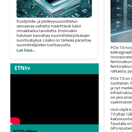
Puolijohde- ja piirilevysuunnittelun
seuraavaa vaihetta määrittävät kaksi
rinnakkaista tavoitetta. Ensinnäkin
halutaan kasvattaa suunnittelutyökalujen
suorituskykyä. Lisäksi on tärkeää parantaa
suunnittelijoiden tuottavuutta.
PCIe 7.0 nos
Lue lisää...
kellosignaa
Incorporated
femtosekunn
femtosekunti
ETNtv
ratkaista, p
PCIe 7.0 on 
tuotteisiin.
ja nyt markk
infrastrukt
on yksi ensi
vaatimuksii
Uusi väylä k
7.0 yltää 12
kaksisuunta
Taustalla o
GPU-klusteri
ECF25 videos