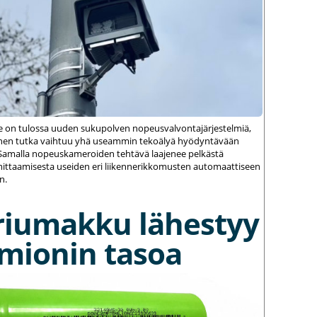
le on tulossa uuden sukupolven nopeusvalvontajärjestelmiä,
einen tutka vaihtuu yhä useammin tekoälyä hyödyntävään
amalla nopeuskameroiden tehtävä laajenee pelkästä
ittaamisesta useiden eri liikennerikkomusten automaattiseen
n.
riumakku lähestyy
umionin tasoa