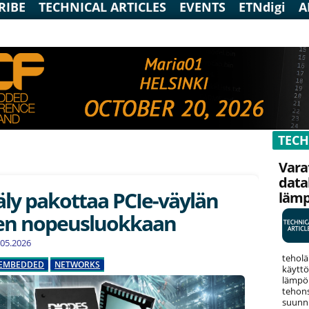
RIBE
TECHNICAL ARTICLES
EVENTS
ETNdigi
A
TECH
Vara
data
ly pakottaa PCIe-väylän
läm
en nopeusluokkaan
2.05.2026
teholä
EMBEDDED
NETWORKS
käyttö
lämpök
tehons
suunni