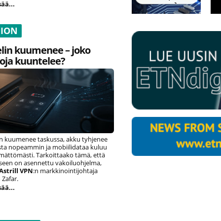
sää...
NION
lin kuumenee – joko
oja kuuntelee?
n kuumenee taskussa, akku tyhjenee
ista nopeammin ja mobiilidataa kuluu
ämättömästi. Tarkoittaako tämä, että
eseen on asennettu vakoiluohjelma,
Astrill VPN
:n markkinointijohtaja
Zafar.
sää...