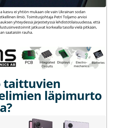
va kasvu ei yhtiön mukaan ole vain Ukrainan sodan
kellinen ilmiö. Toimitusjohtaja Petri Toljamo arvioi
auksen yhteydessä järjestetyssä lehdistötilaisuudessa, että
stusinvestoinnit jatkuvat korkealla tasolla vielä pitkään,
an saataisiin rauha.
 taittuvien
elimien läpimurto
a?