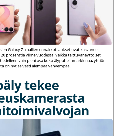
ien Galaxy Z -mallien ennakkotilaukset ovat kasvaneet
 20 prosenttia viime vuodesta. Vaikka taittuvanäyttöiset
 edelleen vain pieni osa koko älypuhelinmarkkinaa, yhtiön
ä on nyt selvästi aiempaa vahvempaa.
oäly tekee
euskamerasta
itoimivalvojan