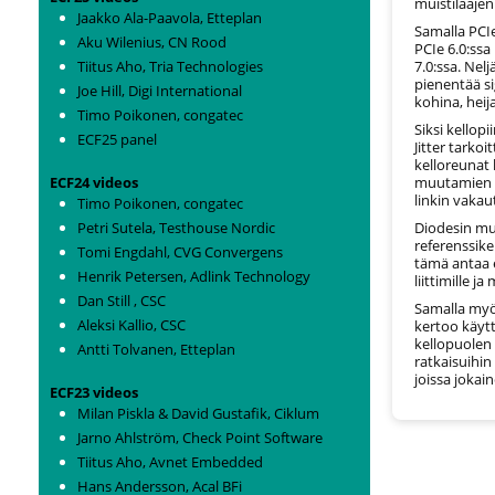
muistilaajen
Jaakko Ala-Paavola, Etteplan
Samalla PCIe
Aku Wilenius, CN Rood
PCIe 6.0:ss
Tiitus Aho, Tria Technologies
7.0:ssa. Nel
pienentää si
Joe Hill, Digi International
kohina, heij
Timo Poikonen, congatec
Siksi kellopi
ECF25 panel
Jitter tarkoi
kelloreunat 
ECF24 videos
muutamien 
linkin vakau
Timo Poikonen, congatec
Petri Sutela, Testhouse Nordic
Diodesin mu
referenssike
Tomi Engdahl, CVG Convergens
tämä antaa e
Henrik Petersen, Adlink Technology
liittimille j
Dan Still , CSC
Samalla myö
Aleksi Kallio, CSC
kertoo käyt
kellopuolen 
Antti Tolvanen, Etteplan
ratkaisuihin
joissa jokai
ECF23 videos
Milan Piskla & David Gustafik, Ciklum
Jarno Ahlström, Check Point Software
Tiitus Aho, Avnet Embedded
Hans Andersson, Acal BFi