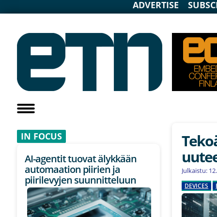
ADVERTISE
SUBSC
IN F
OCUS
Tekoä
uute
AI-agentit tuovat älykkään
automaation piirien ja
Julkaistu: 1
piirilevyjen suunnitteluun
DEVICES