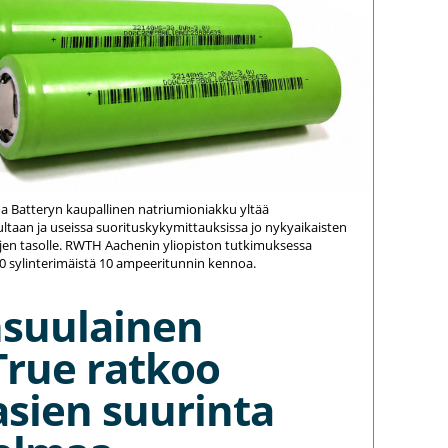
na Batteryn kaupallinen natriumioniakku yltää
ltaan ja useissa suorituskykymittauksissa jo nykyaikaisten
jen tasolle. RWTH Aachenin yliopiston tutkimuksessa
20 sylinterimäistä 10 ampeeritunnin kennoa.
nsuulainen
True ratkoo
asien suurinta