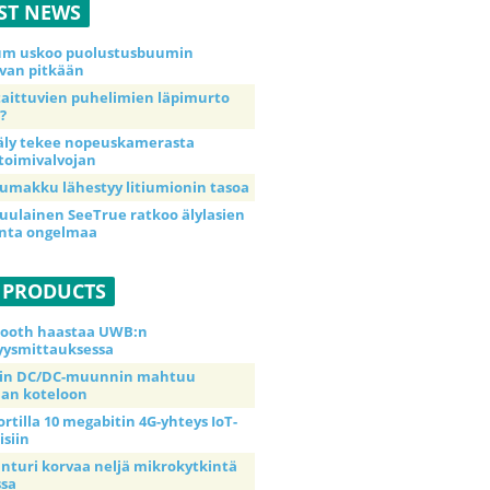
ST NEWS
ium uskoo puolustusbuumin
van pitkään
taittuvien puhelimien läpimurto
?
äly tekee nopeuskamerasta
toimivalvojan
umakku lähestyy litiumionin tasoa
uulainen SeeTrue ratkoo älylasien
inta ongelmaa
 PRODUCTS
tooth haastaa UWB:n
yysmittauksessa
tin DC/DC-muunnin mahtuu
an koteloon
ortilla 10 megabitin 4G-yhteys IoT-
isiin
anturi korvaa neljä mikrokytkintä
ssa