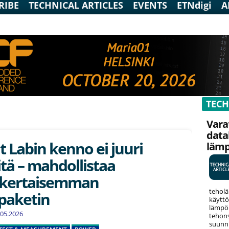
RIBE
TECHNICAL ARTICLES
EVENTS
ETNdigi
A
TECH
Vara
data
 Labin kenno ei juuri
läm
tä – mahdollistaa
nkertaisemman
teholä
paketin
käyttö
lämpök
3.05.2026
tehons
suunni