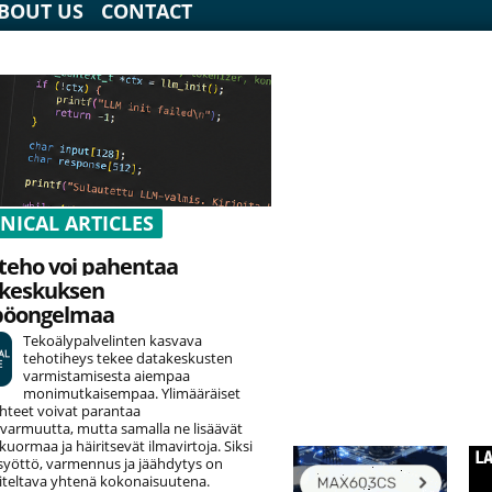
BOUT US
CONTACT
NICAL ARTICLES
teho voi pahentaa
keskuksen
pöongelmaa
Tekoälypalvelinten kasvava
tehotiheys tekee datakeskusten
varmistamisesta aiempaa
monimutkaisempaa. Ylimääräiset
hteet voivat parantaa
varmuutta, mutta samalla ne lisäävät
uormaa ja häiritsevät ilmavirtoja. Siksi
yöttö, varmennus ja jäähdytys on
teltava yhtenä kokonaisuutena.