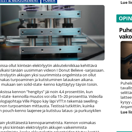
TEST & MEASUREMENT
POWER
Lue li
OPI
Puhe
vako
oissa ollut kiinteän elektrlyytin akkutekniikkaa kehittävä
ulkaisi tänään uusimman videon I Donut Believe -sarjassaan.
ktrolyytin akkujen yksi suurimmista ongelmista on ollut
akas turpoaminen ja kutistuminen latauksen aikana.
Puheli
mukaan sen solid-state -kenno käyttäytyy täysin toisin.
tavall
ksissa kennon ”hengitys” jäi noin 4,4 prosenttiin, kun
selitt
d-state -kennoilla muutos voi olla 15–20 prosenttia. Videolla
laitte
logiajohtaja Ville Piippo käy läpi VTT:n tekemää swelling-
kysyy
ennon turpoamisen mittausta. Testissä tutkittiin, kuinka
Arqam 
n pouch-kenno laajenee ja kutistuu lataus- ja purkusyklien
Lue li
 vain yksittäisestä kennoparametrista. Kennon voimakas
n yksi kiinteän elektrolyytin akkujen vaikeimmista