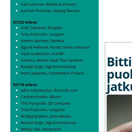
Pasi Suhonen, Rohde & Schwarz
Joachim Preissner, Analog Devices
ECF22 videos
Antti Tolvanen, Etteplan
Timo Poikonen, congatec
Kimmo Järvinen, Xiphera
MORE NEWS
Sigurd Hellesvik, Nordic Semiconductor
Hans Andersson, Acal BFi
Bit
Andrea J. Beuter, Real-Time Systems
Ronald Singh, Digi International
puo
Pertti Jalasvirta, CyberWatch Finland
jat
ECF19 videos
Julius Kaluzevicius, Rutronik.com
Carsten Kindler, Altium
Tino Pyssysalo, Qt Company
Timo Poikonen, congatec
Wolfgang Meier, Data-Modul
Ronald Singh, Digi International
Bobby Vale, Advantech