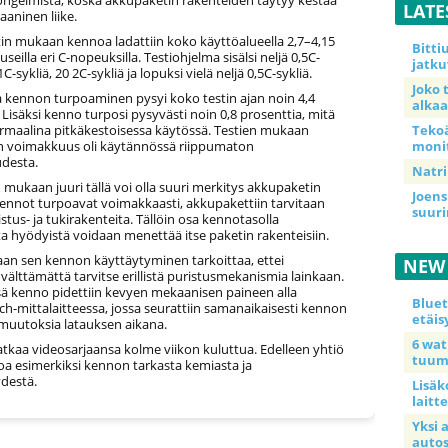
ngelmista, koska akkupaketin rakenteiden täytyy kestää
LATE
aninen liike.
tin mukaan kennoa ladattiin koko käyttöalueella 2,7–4,15
Bitt
ä useilla eri C-nopeuksilla. Testiohjelma sisälsi neljä 0,5C-
jatku
 1C-sykliä, 20 2C-sykliä ja lopuksi vielä neljä 0,5C-sykliä.
Joko 
a kennon turpoaminen pysyi koko testin ajan noin 4,4
alkaa
 Lisäksi kenno turposi pysyvästi noin 0,8 prosenttia, mitä
Teko
rmaalina pitkäkestoisessa käytössä. Testien mukaan
moni
 voimakkuus oli käytännössä riippumaton
desta.
Natri
mukaan juuri tällä voi olla suuri merkitys akkupaketin
Joens
 kennot turpoavat voimakkaasti, akkupakettiin tarvitaan
suur
istus- ja tukirakenteita. Tällöin osa kennotasolla
a hyödyistä voidaan menettää itse paketin rakenteisiin.
an sen kennon käyttäytyminen tarkoittaa, ettei
NEW
välttämättä tarvitse erillistä puristusmekanismia lainkaan.
sä kenno pidettiin kevyen mekaanisen paineen alla
Blue
-mittalaitteessa, jossa seurattiin samanaikaisesti kennon
etäis
uutoksia latauksen aikana.
6 wa
tkaa videosarjaansa kolme viikon kuluttua. Edelleen yhtiö
tuum
oa esimerkiksi kennon tarkasta kemiasta ja
ydestä.
Lisäk
laitte
Yksi 
auto