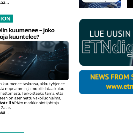
sää...
NION
lin kuumenee – joko
oja kuuntelee?
n kuumenee taskussa, akku tyhjenee
ista nopeammin ja mobiilidataa kuluu
ämättömästi. Tarkoittaako tämä, että
eseen on asennettu vakoiluohjelma,
Astrill VPN
:n markkinointijohtaja
Zafar.
sää...