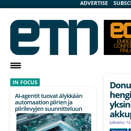
ADVERTISE
SUBSC
IN F
OCUS
Donut
hengi
AI-agentit tuovat älykkään
yksi
automaation piirien ja
piirilevyjen suunnitteluun
akku
Julkaistu: 1