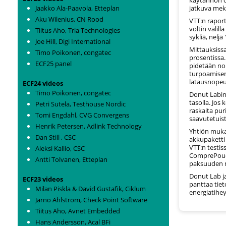
käytännön o
Jaakko Ala-Paavola, Etteplan
jatkuva meka
Aku Wilenius, CN Rood
VTT:n rapor
voltin välill
Tiitus Aho, Tria Technologies
sykliä, neljä
Joe Hill, Digi International
Mittauksiss
Timo Poikonen, congatec
prosentissa.
ECF25 panel
pidetään no
turpoamisen
latausnopeu
ECF24 videos
Timo Poikonen, congatec
Donut Labin 
tasolla. Jos
Petri Sutela, Testhouse Nordic
raskaita pur
Tomi Engdahl, CVG Convergens
saavutetuist
Henrik Petersen, Adlink Technology
Yhtiön muka
Dan Still , CSC
akkupaketti 
VTT:n testis
Aleksi Kallio, CSC
ComprePouch
Antti Tolvanen, Etteplan
paksuuden m
Donut Lab ja
ECF23 videos
panttaa tiet
Milan Piskla & David Gustafik, Ciklum
energiatihe
Jarno Ahlström, Check Point Software
Tiitus Aho, Avnet Embedded
Hans Andersson, Acal BFi