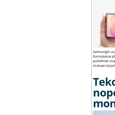
Samsungin uus
Euroopassa yli
puhelimet ovat
mukaan kysynt
Tek
nop
mon