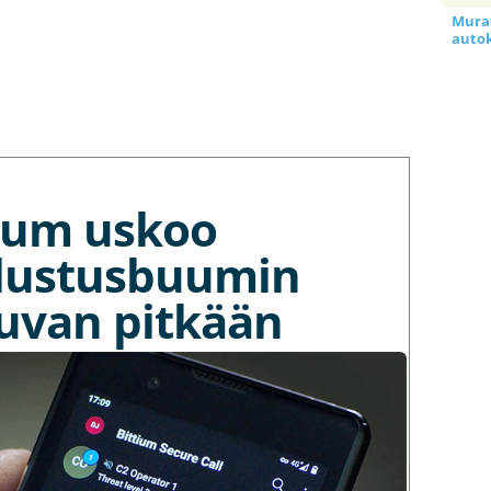
Murat
auto
tium uskoo
lustusbuumin
kuvan pitkään