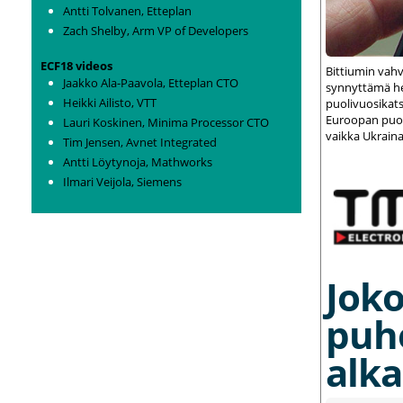
Antti Tolvanen, Etteplan
Zach Shelby, Arm VP of Developers
ECF18 videos
Bittiumin vah
Jaakko Ala-Paavola, Etteplan CTO
synnyttämä het
Heikki Ailisto, VTT
puolivuosikats
Euroopan puolu
Lauri Koskinen, Minima Processor CTO
vaikka Ukraina
Tim Jensen, Avnet Integrated
Antti Löytynoja, Mathworks
Ilmari Veijola, Siemens
Joko
puh
alka