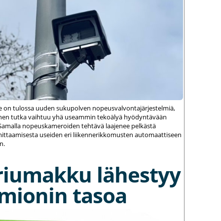
le on tulossa uuden sukupolven nopeusvalvontajärjestelmiä,
einen tutka vaihtuu yhä useammin tekoälyä hyödyntävään
amalla nopeuskameroiden tehtävä laajenee pelkästä
ittaamisesta useiden eri liikennerikkomusten automaattiseen
n.
riumakku lähestyy
umionin tasoa