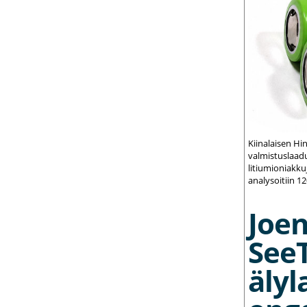
Kiinalaisen Hi
valmistuslaadu
litiumioniakku
analysoitiin 1
Joe
See
älyl