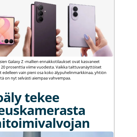
ien Galaxy Z -mallien ennakkotilaukset ovat kasvaneet
 20 prosenttia viime vuodesta. Vaikka taittuvanäyttöiset
 edelleen vain pieni osa koko älypuhelinmarkkinaa, yhtiön
ä on nyt selvästi aiempaa vahvempaa.
oäly tekee
euskamerasta
itoimivalvojan