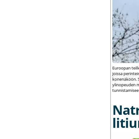
Euroopan teil
joissa perint
konenäköön. S
ylinopeuden m
tunnistamisee
Nat
liti