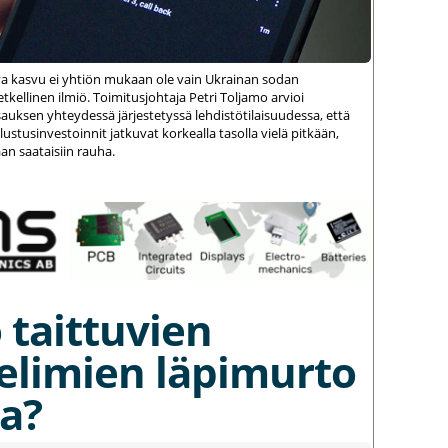
va kasvu ei yhtiön mukaan ole vain Ukrainan sodan
kellinen ilmiö. Toimitusjohtaja Petri Toljamo arvioi
auksen yhteydessä järjestetyssä lehdistötilaisuudessa, että
stusinvestoinnit jatkuvat korkealla tasolla vielä pitkään,
an saataisiin rauha.
 taittuvien
elimien läpimurto
a?