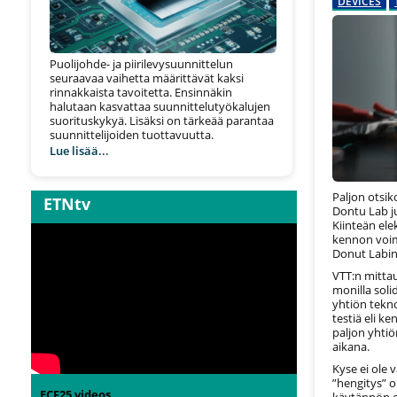
DEVICES
Puolijohde- ja piirilevysuunnittelun
seuraavaa vaihetta määrittävät kaksi
rinnakkaista tavoitetta. Ensinnäkin
halutaan kasvattaa suunnittelutyökalujen
suorituskykyä. Lisäksi on tärkeää parantaa
suunnittelijoiden tuottavuutta.
Lue lisää...
Paljon otsik
ETNtv
Dontu Lab j
Kiinteän ele
kennon voim
Donut Labin 
VTT:n mittau
monilla soli
yhtiön tekno
testiä eli k
paljon yhtiö
aikana.
Kyse ei ole
”hengitys” o
ECF25 videos