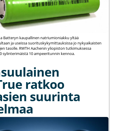
na Batteryn kaupallinen natriumioniakku yltää
ltaan ja useissa suorituskykymittauksissa jo nykyaikaisten
jen tasolle. RWTH Aachenin yliopiston tutkimuksessa
20 sylinterimäistä 10 ampeeritunnin kennoa.
nsuulainen
True ratkoo
asien suurinta
elmaa