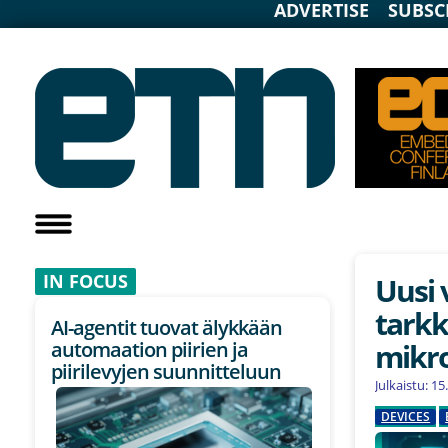
ADVERTISE
SUBSC
IN F
OCUS
Uusi 
tarkk
AI-agentit tuovat älykkään
mikr
automaation piirien ja
piirilevyjen suunnitteluun
Julkaistu: 1
DEVICES