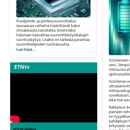
Puolijohde- ja piirilevysuunnittelun
seuraavaa vaihetta määrittävät kaksi
rinnakkaista tavoitetta. Ensinnäkin
halutaan kasvattaa suunnittelutyökalujen
suorituskykyä. Lisäksi on tärkeää parantaa
suunnittelijoiden tuottavuutta.
Lue lisää...
ScioSensen 
vesi-, lämpö
ETNtv
mittausta et
ajoitustarkk
ScioSense o
ultraäänivi
mittausetupä
sovelluksiin,
eikä itse sen
Ratkaisun k
pieneen teh
on tyypillis
kahdeksan he
erityisesti 
ECF25 videos