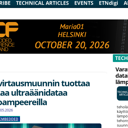
RIBE
TECHNICAL ARTICLES
EVENTS
ETNdigi
A
TECH
Vara
data
virtausmuunnin tuottaa
läm
aa ultraäänidataa
oampeereilla
teholä
5.05.2026
käyttö
lämpök
EMBEDDED
tehons
suunni