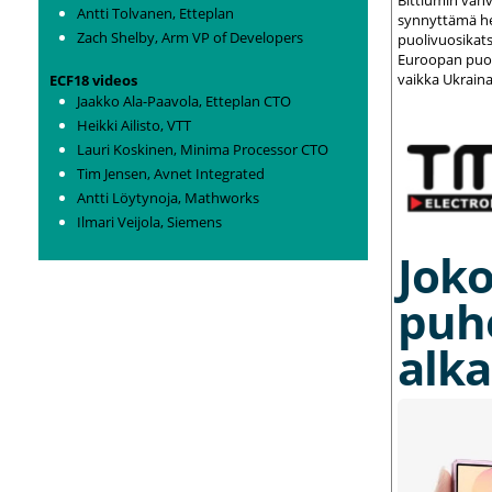
Antti Tolvanen, Etteplan
synnyttämä het
Zach Shelby, Arm VP of Developers
puolivuosikats
Euroopan puolu
vaikka Ukraina
ECF18 videos
Jaakko Ala-Paavola, Etteplan CTO
Heikki Ailisto, VTT
Lauri Koskinen, Minima Processor CTO
Tim Jensen, Avnet Integrated
Antti Löytynoja, Mathworks
Ilmari Veijola, Siemens
Joko
puh
alka