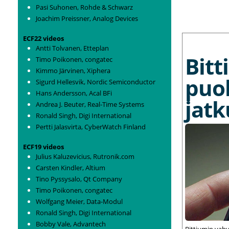
Pasi Suhonen, Rohde & Schwarz
Joachim Preissner, Analog Devices
MORE NEWS
ECF22 videos
Antti Tolvanen, Etteplan
Bit
Timo Poikonen, congatec
Kimmo Järvinen, Xiphera
puo
Sigurd Hellesvik, Nordic Semiconductor
Hans Andersson, Acal BFi
jat
Andrea J. Beuter, Real-Time Systems
Ronald Singh, Digi International
Pertti Jalasvirta, CyberWatch Finland
ECF19 videos
Julius Kaluzevicius, Rutronik.com
Carsten Kindler, Altium
Tino Pyssysalo, Qt Company
Timo Poikonen, congatec
Wolfgang Meier, Data-Modul
Ronald Singh, Digi International
Bobby Vale, Advantech
Bittiumin vah