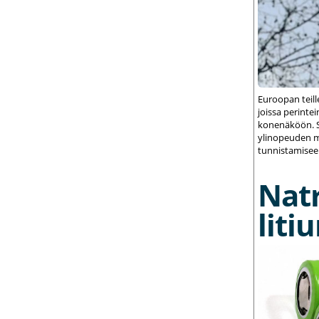
Euroopan teil
joissa perint
konenäköön. S
ylinopeuden m
tunnistamisee
Nat
liti