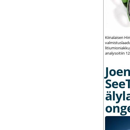
Kiinalaisen Hi
valmistuslaadu
litiumioniakku
analysoitiin 1
Joe
See
älyl
ong