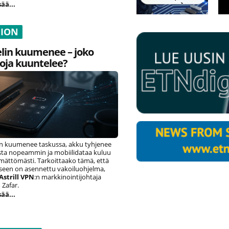
sää...
NION
lin kuumenee – joko
oja kuuntelee?
n kuumenee taskussa, akku tyhjenee
ista nopeammin ja mobiilidataa kuluu
ämättömästi. Tarkoittaako tämä, että
eseen on asennettu vakoiluohjelma,
Astrill VPN
:n markkinointijohtaja
Zafar.
sää...