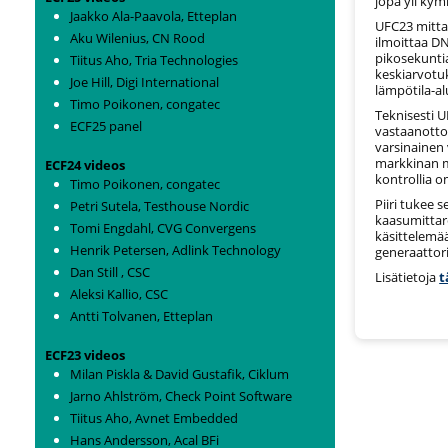
jopa yli ky
Jaakko Ala-Paavola, Etteplan
UFC23 mittaa
Aku Wilenius, CN Rood
ilmoittaa DN
pikosekunti
Tiitus Aho, Tria Technologies
keskiarvotuk
Joe Hill, Digi International
lämpötila-al
Timo Poikonen, congatec
Teknisesti 
ECF25 panel
vastaanottos
varsinainen 
markkinan m
ECF24 videos
kontrollia o
Timo Poikonen, congatec
Piiri tukee 
Petri Sutela, Testhouse Nordic
kaasumittare
Tomi Engdahl, CVG Convergens
käsittelemää
Henrik Petersen, Adlink Technology
generaattori
Dan Still , CSC
Lisätietoja
t
Aleksi Kallio, CSC
Antti Tolvanen, Etteplan
ECF23 videos
Milan Piskla & David Gustafik, Ciklum
Jarno Ahlström, Check Point Software
Tiitus Aho, Avnet Embedded
Hans Andersson, Acal BFi