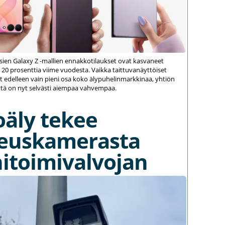
ien Galaxy Z -mallien ennakkotilaukset ovat kasvaneet
 20 prosenttia viime vuodesta. Vaikka taittuvanäyttöiset
 edelleen vain pieni osa koko älypuhelinmarkkinaa, yhtiön
ä on nyt selvästi aiempaa vahvempaa.
oäly tekee
euskamerasta
itoimivalvojan