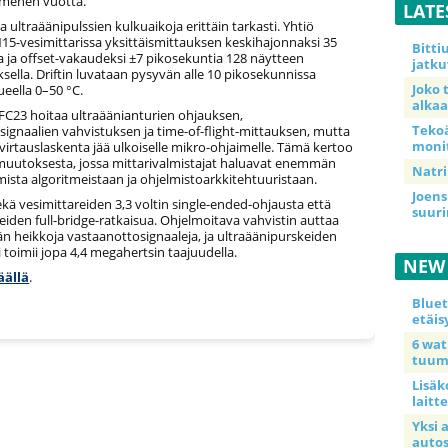
mmenen vuotta.
LATE
 ultraäänipulssien kulkuaikoja erittäin tarkasti. Yhtiö
15-vesimittarissa yksittäismittauksen keskihajonnaksi 35
Bitt
a ja offset-vakaudeksi ±7 pikosekuntia 128 näytteen
jatku
sella. Driftin luvataan pysyvän alle 10 pikosekunnissa
Joko 
ueella 0–50 °C.
alkaa
UFC23 hoitaa ultraäänianturien ohjauksen,
Teko
ignaalien vahvistuksen ja time-of-flight-mittauksen, mutta
moni
virtauslaskenta jää ulkoiselle mikro-ohjaimelle. Tämä kertoo
uutoksesta, jossa mittarivalmistajat haluavat enemmän
Natri
mista algoritmeistaan ja ohjelmistoarkkitehtuuristaan.
Joens
sekä vesimittareiden 3,3 voltin single-ended-ohjausta että
suur
iden full-bridge-ratkaisua. Ohjelmoitava vahvistin auttaa
n heikkoja vastaanottosignaaleja, ja ultraäänipurskeiden
 toimii jopa 4,4 megahertsin taajuudella.
NEW
äällä
.
Blue
etäis
6 wa
tuum
Lisäk
laitte
Yksi 
auto