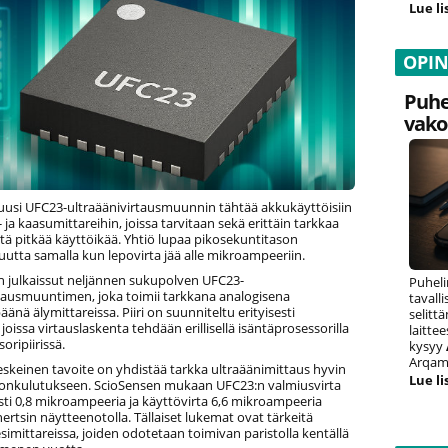
Lue li
OPI
Puhe
vako
uusi UFC23-ultraäänivirtausmuunnin tähtää akkukäyttöisiin
- ja kaasumittareihin, joissa tarvitaan sekä erittäin tarkkaa
tä pitkää käyttöikää. Yhtiö lupaa pikosekuntitason
uutta samalla kun lepovirta jää alle mikroampeeriin.
n julkaissut neljännen sukupolven UFC23-
Puheli
rtausmuuntimen, joka toimii tarkkana analogisena
tavall
änä älymittareissa. Piiri on suunniteltu erityisesti
selitt
 joissa virtauslaskenta tehdään erillisellä isäntäprosessorilla
laitte
soripiirissä.
kysyy
Arqam 
eskeinen tavoite on yhdistää tarkka ultraäänimittaus hyvin
Lue li
onkulutukseen. ScioSensen mukaan UFC23:n valmiusvirta
esti 0,8 mikroampeeria ja käyttövirta 6,6 mikroampeeria
rtsin näytteenotolla. Tällaiset lukemat ovat tärkeitä
vesimittareissa, joiden odotetaan toimivan paristolla kentällä