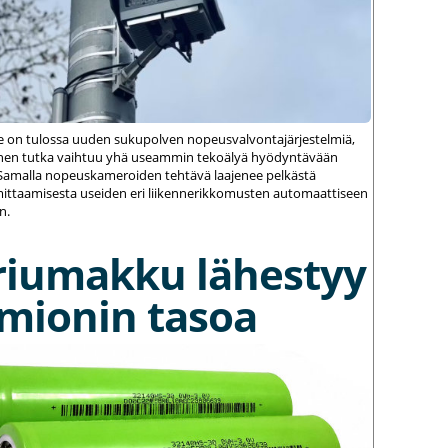
le on tulossa uuden sukupolven nopeusvalvontajärjestelmiä,
einen tutka vaihtuu yhä useammin tekoälyä hyödyntävään
amalla nopeuskameroiden tehtävä laajenee pelkästä
ittaamisesta useiden eri liikennerikkomusten automaattiseen
n.
riumakku lähestyy
umionin tasoa