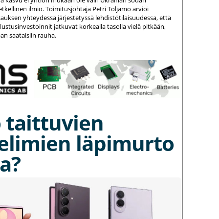
kellinen ilmiö. Toimitusjohtaja Petri Toljamo arvioi
auksen yhteydessä järjestetyssä lehdistötilaisuudessa, että
stusinvestoinnit jatkuvat korkealla tasolla vielä pitkään,
an saataisiin rauha.
 taittuvien
elimien läpimurto
a?