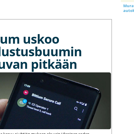
Murat
auto
tium uskoo
lustusbuumin
kuvan pitkään
va kasvu ei yhtiön mukaan ole vain Ukrainan sodan