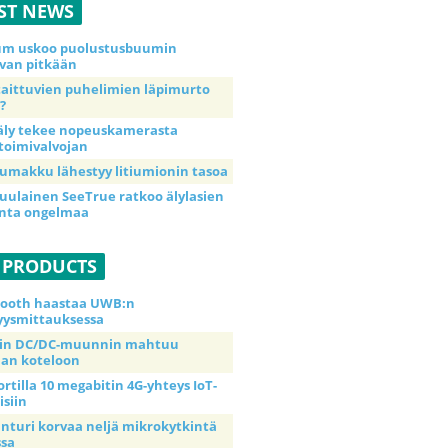
ST NEWS
ium uskoo puolustusbuumin
van pitkään
taittuvien puhelimien läpimurto
?
äly tekee nopeuskamerasta
toimivalvojan
umakku lähestyy litiumionin tasoa
uulainen SeeTrue ratkoo älylasien
inta ongelmaa
 PRODUCTS
tooth haastaa UWB:n
yysmittauksessa
tin DC/DC-muunnin mahtuu
an koteloon
ortilla 10 megabitin 4G-yhteys IoT-
isiin
anturi korvaa neljä mikrokytkintä
ssa