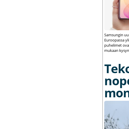
Samsungin uus
Euroopassa yli
puhelimet ovat
mukaan kysynt
Tek
nop
mon