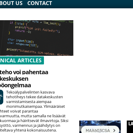
BOUT US
CONTACT
NICAL ARTICLES
teho voi pahentaa
keskuksen
pöongelmaa
Tekoälypalvelinten kasvava
tehotiheys tekee datakeskusten
varmistamisesta aiempaa
monimutkaisempaa. Ylimääräiset
hteet voivat parantaa
varmuutta, mutta samalla ne lisäävät
uormaa ja häiritsevät ilmavirtoja. Siksi
yöttö, varmennus ja jäähdytys on
teltava yhtenä kokonaisuutena.