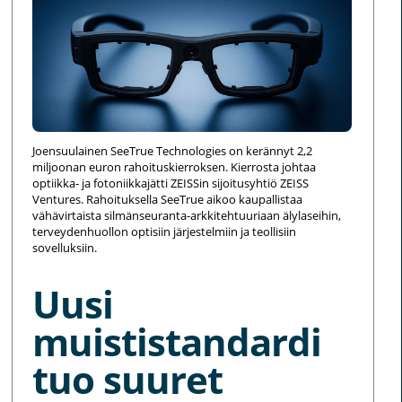
Joensuulainen SeeTrue Technologies on kerännyt 2,2
miljoonan euron rahoituskierroksen. Kierrosta johtaa
optiikka- ja fotoniikkajätti ZEISSin sijoitusyhtiö ZEISS
Ventures. Rahoituksella SeeTrue aikoo kaupallistaa
vähävirtaista silmänseuranta-arkkitehtuuriaan älylaseihin,
terveydenhuollon optisiin järjestelmiin ja teollisiin
sovelluksiin.
Uusi
muististandardi
tuo suuret