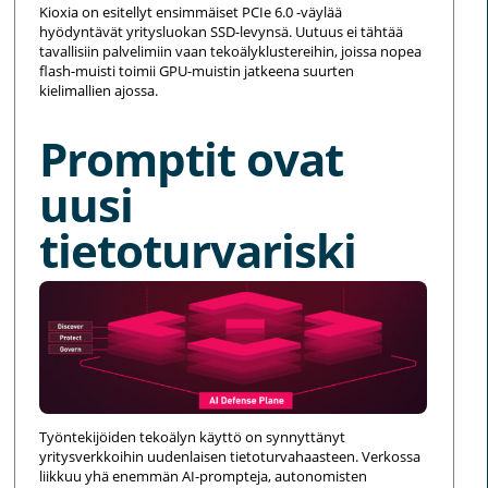
Kioxia on esitellyt ensimmäiset PCIe 6.0 -väylää
hyödyntävät yritysluokan SSD-levynsä. Uutuus ei tähtää
tavallisiin palvelimiin vaan tekoälyklustereihin, joissa nopea
flash-muisti toimii GPU-muistin jatkeena suurten
kielimallien ajossa.
Promptit ovat
uusi
tietoturvariski
Työntekijöiden tekoälyn käyttö on synnyttänyt
yritysverkkoihin uudenlaisen tietoturvahaasteen. Verkossa
liikkuu yhä enemmän AI-prompteja, autonomisten