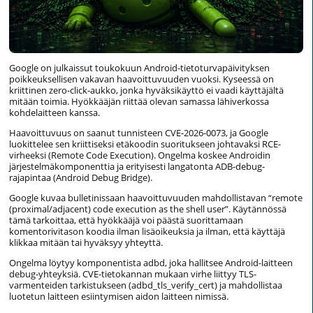
Google on julkaissut toukokuun Android-tietoturvapäivityksen
poikkeuksellisen vakavan haavoittuvuuden vuoksi. Kyseessä on
kriittinen zero-click-aukko, jonka hyväksikäyttö ei vaadi käyttäjältä
mitään toimia. Hyökkääjän riittää olevan samassa lähiverkossa
kohdelaitteen kanssa.
Haavoittuvuus on saanut tunnisteen CVE-2026-0073, ja Google
luokittelee sen kriittiseksi etäkoodin suoritukseen johtavaksi RCE-
virheeksi (Remote Code Execution). Ongelma koskee Androidin
järjestelmäkomponenttia ja erityisesti langatonta ADB-debug-
rajapintaa (Android Debug Bridge).
Google kuvaa bulletinissaan haavoittuvuuden mahdollistavan “remote
(proximal/adjacent) code execution as the shell user”. Käytännössä
tämä tarkoittaa, että hyökkääjä voi päästä suorittamaan
komentorivitason koodia ilman lisäoikeuksia ja ilman, että käyttäjä
klikkaa mitään tai hyväksyy yhteyttä.
Ongelma löytyy komponentista adbd, joka hallitsee Android-laitteen
debug-yhteyksiä. CVE-tietokannan mukaan virhe liittyy TLS-
varmenteiden tarkistukseen (adbd_tls_verify_cert) ja mahdollistaa
luotetun laitteen esiintymisen aidon laitteen nimissä.