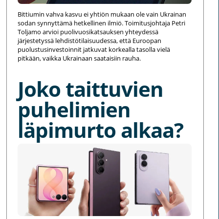
Bittiumin vahva kasvu ei yhtiön mukaan ole vain Ukrainan
sodan synnyttämä hetkellinen ilmiö. Toimitusjohtaja Petri
Toljamo arvioi puolivuosikatsauksen yhteydessä
järjestetyssä lehdistötilaisuudessa, että Euroopan
puolustusinvestoinnit jatkuvat korkealla tasolla vielä
pitkään, vaikka Ukrainaan saataisiin rauha.
Joko taittuvien
puhelimien
läpimurto alkaa?