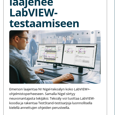
laajenee
LabVIEW-
testaamiseen
Emerson laajentaa NI Nigel-tekoälyn koko LabVIEW+-
ohjelmistoperheeseen. Samalla Nigel siirtyy
neuvonantajasta tekijäksi. Tekoäly voi tuottaa LabVIEW-
koodia ja rakentaa TestStand-testisarjoja luonnollisella
kielellä annettujen ohjeiden perusteella.