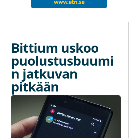
MORE NEWS
Bittium uskoo
puolustusbuumi
n jatkuvan
pitkään