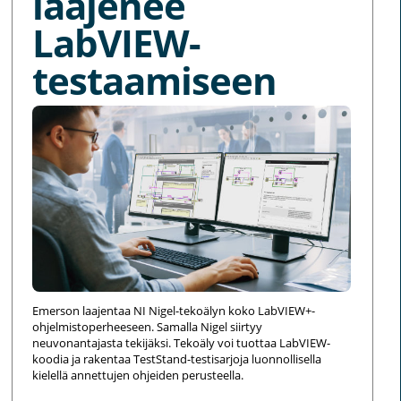
laajenee
LabVIEW-
testaamiseen
Emerson laajentaa NI Nigel-tekoälyn koko LabVIEW+-
ohjelmistoperheeseen. Samalla Nigel siirtyy
neuvonantajasta tekijäksi. Tekoäly voi tuottaa LabVIEW-
koodia ja rakentaa TestStand-testisarjoja luonnollisella
kielellä annettujen ohjeiden perusteella.