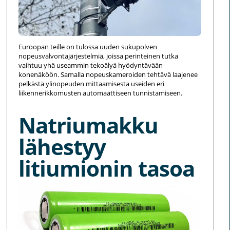
Euroopan teille on tulossa uuden sukupolven
nopeusvalvontajärjestelmiä, joissa perinteinen tutka
vaihtuu yhä useammin tekoälyä hyödyntävään
konenäköön. Samalla nopeuskameroiden tehtävä laajenee
pelkästä ylinopeuden mittaamisesta useiden eri
liikennerikkomusten automaattiseen tunnistamiseen.
Natriumakku
lähestyy
litiumionin tasoa