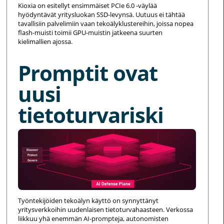
Kioxia on esitellyt ensimmäiset PCIe 6.0 -väylää
hyödyntävät yritysluokan SSD-levynsä. Uutuus ei tähtää
tavallisiin palvelimiin vaan tekoälyklustereihin, joissa nopea
flash-muisti toimii GPU-muistin jatkeena suurten
kielimallien ajossa.
Promptit ovat
uusi
tietoturvariski
Työntekijöiden tekoälyn käyttö on synnyttänyt
yritysverkkoihin uudenlaisen tietoturvahaasteen. Verkossa
liikkuu yhä enemmän AI-prompteja, autonomisten