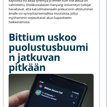
käyttöikä voi alkaa lyhentyä jo ennen kuin itse akkua on
valmistettu. Eteläkorealaisen Hanyang Universityn tutkijat
havaitsivat, että katodimateriaalin prekursorin altistuminen
ilmalle voi synnyttää kemiallisia muutoksia, jotka
myöhemmin nopeuttavat akun kapasiteetin
heikkenemistä.
Bittium uskoo
puolustusbuumi
n jatkuvan
pitkään