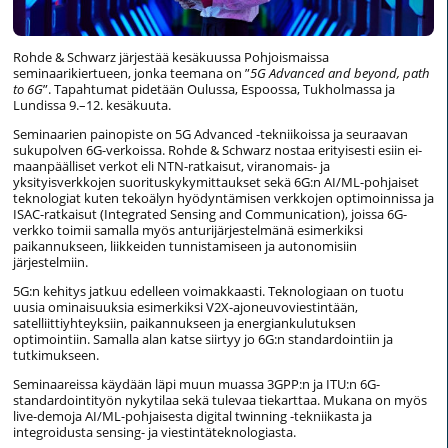
Rohde & Schwarz järjestää kesäkuussa Pohjoismaissa
seminaarikiertueen, jonka teemana on ”
5G Advanced and beyond, path
to 6G
”. Tapahtumat pidetään Oulussa, Espoossa, Tukholmassa ja
Lundissa 9.–12. kesäkuuta.
Seminaarien painopiste on 5G Advanced -tekniikoissa ja seuraavan
sukupolven 6G-verkoissa. Rohde & Schwarz nostaa erityisesti esiin ei-
maanpäälliset verkot eli NTN-ratkaisut, viranomais- ja
yksityisverkkojen suorituskykymittaukset sekä 6G:n AI/ML-pohjaiset
teknologiat kuten tekoälyn hyödyntämisen verkkojen optimoinnissa ja
ISAC-ratkaisut (Integrated Sensing and Communication), joissa 6G-
verkko toimii samalla myös anturijärjestelmänä esimerkiksi
paikannukseen, liikkeiden tunnistamiseen ja autonomisiin
järjestelmiin.
5G:n kehitys jatkuu edelleen voimakkaasti. Teknologiaan on tuotu
uusia ominaisuuksia esimerkiksi V2X-ajoneuvoviestintään,
satelliittiyhteyksiin, paikannukseen ja energiankulutuksen
optimointiin. Samalla alan katse siirtyy jo 6G:n standardointiin ja
tutkimukseen.
Seminaareissa käydään läpi muun muassa 3GPP:n ja ITU:n 6G-
standardointityön nykytilaa sekä tulevaa tiekarttaa. Mukana on myös
live-demoja AI/ML-pohjaisesta digital twinning -tekniikasta ja
integroidusta sensing- ja viestintäteknologiasta.