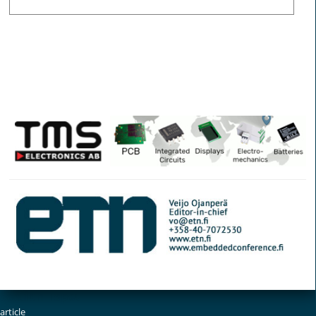
© Elektroniikkalehti
Section Tapet
article