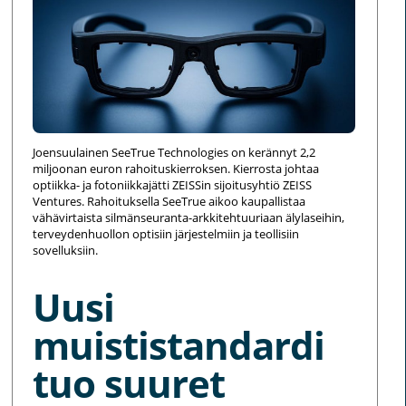
Joensuulainen SeeTrue Technologies on kerännyt 2,2
miljoonan euron rahoituskierroksen. Kierrosta johtaa
optiikka- ja fotoniikkajätti ZEISSin sijoitusyhtiö ZEISS
Ventures. Rahoituksella SeeTrue aikoo kaupallistaa
vähävirtaista silmänseuranta-arkkitehtuuriaan älylaseihin,
terveydenhuollon optisiin järjestelmiin ja teollisiin
sovelluksiin.
Uusi
muististandardi
tuo suuret