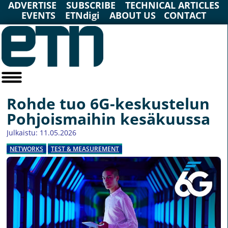
ADVERTISE
SUBSCRIBE
TECHNICAL ARTICLES
EVENTS
ETNdigi
ABOUT US
CONTACT
Rohde tuo 6G-keskustelun
Pohjoismaihin kesäkuussa
Julkaistu: 11.05.2026
NETWORKS
TEST & MEASUREMENT