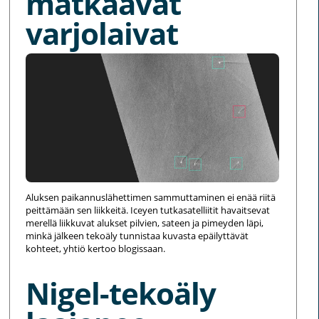
matkaavat
varjolaivat
Aluksen paikannuslähettimen sammuttaminen ei enää riitä
peittämään sen liikkeitä. Iceyen tutkasatelliitit havaitsevat
merellä liikkuvat alukset pilvien, sateen ja pimeyden läpi,
minkä jälkeen tekoäly tunnistaa kuvasta epäilyttävät
kohteet, yhtiö kertoo blogissaan.
Nigel-tekoäly