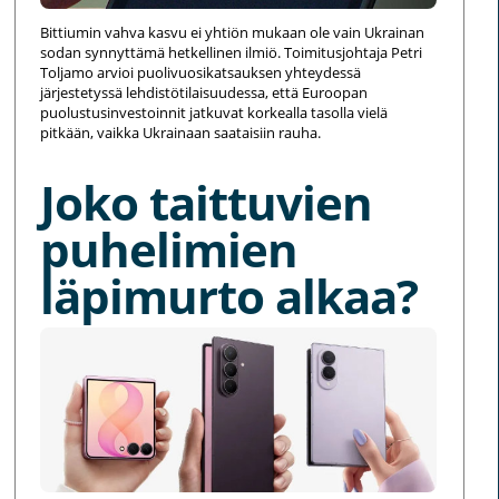
Bittiumin vahva kasvu ei yhtiön mukaan ole vain Ukrainan
sodan synnyttämä hetkellinen ilmiö. Toimitusjohtaja Petri
Toljamo arvioi puolivuosikatsauksen yhteydessä
järjestetyssä lehdistötilaisuudessa, että Euroopan
puolustusinvestoinnit jatkuvat korkealla tasolla vielä
pitkään, vaikka Ukrainaan saataisiin rauha.
Joko taittuvien
puhelimien
läpimurto alkaa?