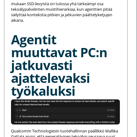
mukaan SSD-levyistä on tulossa yhä tärkeämpi osa
tekoälypalvelinten muistihierarkiaa, kun agenttien pitää
säilyttää kontekstia pitkien ja jatkuvien päättelyketjujen
aikana.
Agentit
muuttavat PC:n
jatkuvasti
ajattelevaksi
työkaluksi
Qualcomm Technologiesin tuotehallinnan päällikkö Mallika
Gattala arvioi, että generatiivisen tekoälyn seuraava suuri