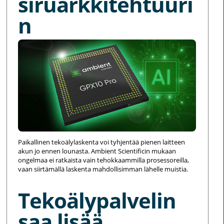
siruarkkitehtuuri
n
Paikallinen tekoälylaskenta voi tyhjentää pienen laitteen
akun jo ennen lounasta. Ambient Scientificin mukaan
ongelmaa ei ratkaista vain tehokkaammilla prosessoreilla,
vaan siirtämällä laskenta mahdollisimman lähelle muistia.
Tekoälypalvelin
saa lisää