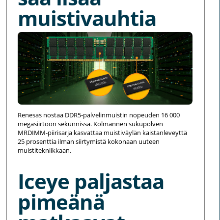
muistivauhtia
Renesas nostaa DDR5-palvelinmuistin nopeuden 16 000
megasiirtoon sekunnissa. Kolmannen sukupolven
MRDIMM-piirisarja kasvattaa muistiväylän kaistanleveyttä
25 prosenttia ilman siirtymistä kokonaan uuteen
muistitekniikkaan.
Iceye paljastaa
pimeänä