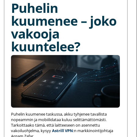
Puhelin
kuumenee – joko
vakooja
kuuntelee?
Puhelin kuumenee taskussa, akku tyhjenee tavallista
nopeammin ja mobiilidataa kuluu selittämättömästi.
Tarkoittaako tämä, että laitteeseen on asennettu
vakoiluohjelma, kysyy
Astrill VPN
:n markkinointijohtaja
Arqam Zafar.