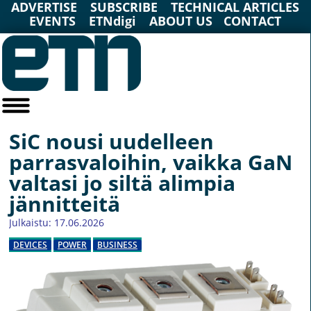
ADVERTISE
SUBSCRIBE
TECHNICAL ARTICLES
EVENTS
ETNdigi
ABOUT US
CONTACT
SiC nousi uudelleen
parrasvaloihin, vaikka GaN
valtasi jo siltä alimpia
jännitteitä
Julkaistu: 17.06.2026
DEVICES
POWER
BUSINESS