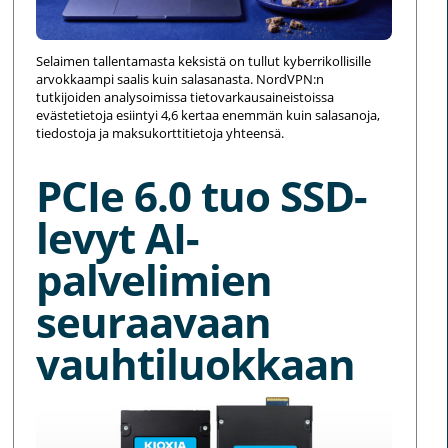
Selaimen tallentamasta keksistä on tullut kyberrikollisille
arvokkaampi saalis kuin salasanasta. NordVPN:n
tutkijoiden analysoimissa tietovarkausaineistoissa
evästetietoja esiintyi 4,6 kertaa enemmän kuin salasanoja,
tiedostoja ja maksukorttitietoja yhteensä.
PCIe 6.0 tuo SSD-
levyt AI-
palvelimien
seuraavaan
vauhtiluokkaan