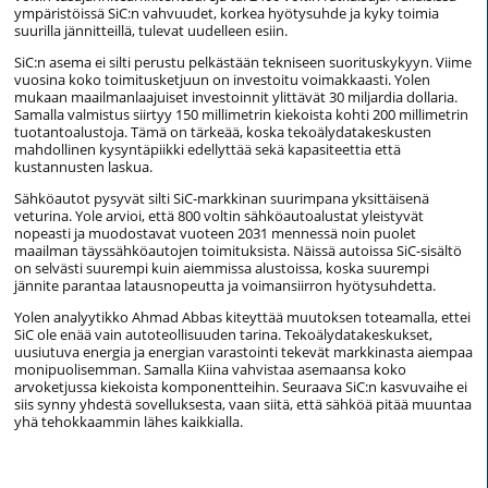
ympäristöissä SiC:n vahvuudet, korkea hyötysuhde ja kyky toimia
suurilla jännitteillä, tulevat uudelleen esiin.
SiC:n asema ei silti perustu pelkästään tekniseen suorituskykyyn. Viime
vuosina koko toimitusketjuun on investoitu voimakkaasti. Yolen
mukaan maailmanlaajuiset investoinnit ylittävät 30 miljardia dollaria.
Samalla valmistus siirtyy 150 millimetrin kiekoista kohti 200 millimetrin
tuotantoalustoja. Tämä on tärkeää, koska tekoälydatakeskusten
mahdollinen kysyntäpiikki edellyttää sekä kapasiteettia että
kustannusten laskua.
Sähköautot pysyvät silti SiC-markkinan suurimpana yksittäisenä
veturina. Yole arvioi, että 800 voltin sähköautoalustat yleistyvät
nopeasti ja muodostavat vuoteen 2031 mennessä noin puolet
maailman täyssähköautojen toimituksista. Näissä autoissa SiC-sisältö
on selvästi suurempi kuin aiemmissa alustoissa, koska suurempi
jännite parantaa latausnopeutta ja voimansiirron hyötysuhdetta.
Yolen analyytikko Ahmad Abbas kiteyttää muutoksen toteamalla, ettei
SiC ole enää vain autoteollisuuden tarina. Tekoälydatakeskukset,
uusiutuva energia ja energian varastointi tekevät markkinasta aiempaa
monipuolisemman. Samalla Kiina vahvistaa asemaansa koko
arvoketjussa kiekoista komponentteihin. Seuraava SiC:n kasvuvaihe ei
siis synny yhdestä sovelluksesta, vaan siitä, että sähköä pitää muuntaa
yhä tehokkaammin lähes kaikkialla.