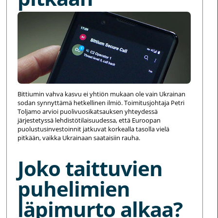
Bittiumin vahva kasvu ei yhtiön mukaan ole vain Ukrainan
sodan synnyttämä hetkellinen ilmiö. Toimitusjohtaja Petri
Toljamo arvioi puolivuosikatsauksen yhteydessä
järjestetyssä lehdistötilaisuudessa, että Euroopan
puolustusinvestoinnit jatkuvat korkealla tasolla vielä
pitkään, vaikka Ukrainaan saataisiin rauha.
Joko taittuvien
puhelimien
läpimurto alkaa?