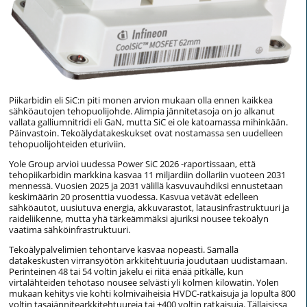
Piikarbidin eli SiC:n piti monen arvion mukaan olla ennen kaikkea
sähköautojen tehopuolijohde. Alimpia jännitetasoja on jo alkanut
vallata galliumnitridi eli GaN, mutta SiC ei ole katoamassa mihinkään.
Päinvastoin. Tekoälydatakeskukset ovat nostamassa sen uudelleen
tehopuolijohteiden eturiviin.
Yole Group arvioi uudessa Power SiC 2026 -raportissaan, että
tehopiikarbidin markkina kasvaa 11 miljardiin dollariin vuoteen 2031
mennessä. Vuosien 2025 ja 2031 välillä kasvuvauhdiksi ennustetaan
keskimäärin 20 prosenttia vuodessa. Kasvua vetävät edelleen
sähköautot, uusiutuva energia, akkuvarastot, latausinfrastruktuuri ja
raideliikenne, mutta yhä tärkeämmäksi ajuriksi nousee tekoälyn
vaatima sähköinfrastruktuuri.
Tekoälypalvelimien tehontarve kasvaa nopeasti. Samalla
datakeskusten virransyötön arkkitehtuuria joudutaan uudistamaan.
Perinteinen 48 tai 54 voltin jakelu ei riitä enää pitkälle, kun
virtalähteiden tehotaso nousee selvästi yli kolmen kilowatin. Yolen
mukaan kehitys vie kohti kolmivaiheisia HVDC-ratkaisuja ja lopulta 800
voltin tasajännitearkkitehtuureja tai ±400 voltin ratkaisuja. Tällaisissa