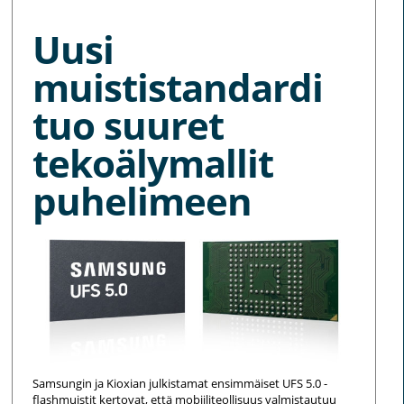
Uusi
muististandardi
tuo suuret
tekoälymallit
puhelimeen
Samsungin ja Kioxian julkistamat ensimmäiset UFS 5.0 -
flashmuistit kertovat, että mobiiliteollisuus valmistautuu