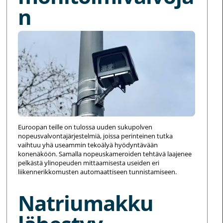
n
Euroopan teille on tulossa uuden sukupolven
nopeusvalvontajärjestelmiä, joissa perinteinen tutka
vaihtuu yhä useammin tekoälyä hyödyntävään
konenäköön. Samalla nopeuskameroiden tehtävä laajenee
pelkästä ylinopeuden mittaamisesta useiden eri
liikennerikkomusten automaattiseen tunnistamiseen.
Natriumakku