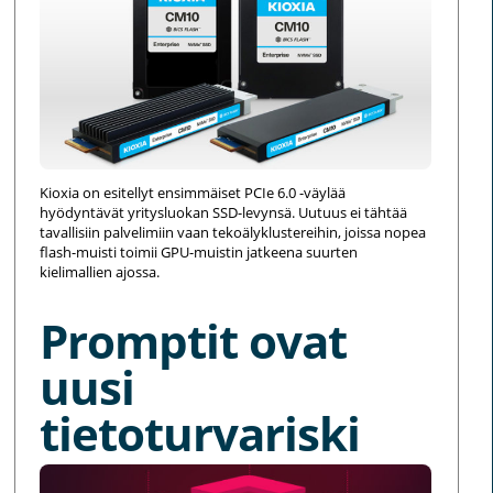
Kioxia on esitellyt ensimmäiset PCIe 6.0 -väylää
hyödyntävät yritysluokan SSD-levynsä. Uutuus ei tähtää
tavallisiin palvelimiin vaan tekoälyklustereihin, joissa nopea
flash-muisti toimii GPU-muistin jatkeena suurten
kielimallien ajossa.
Promptit ovat
uusi
tietoturvariski