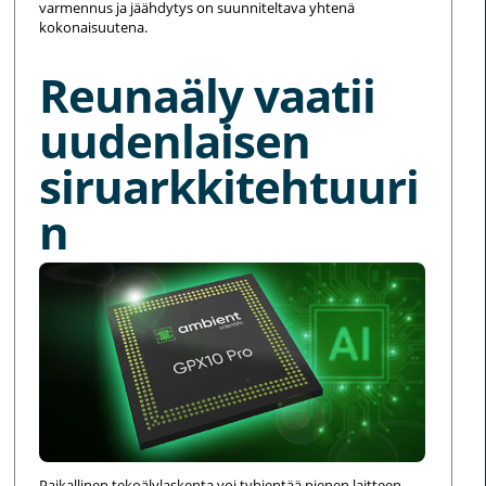
varmennus ja jäähdytys on suunniteltava yhtenä
kokonaisuutena.
Reunaäly vaatii
uudenlaisen
siruarkkitehtuuri
n
Paikallinen tekoälylaskenta voi tyhjentää pienen laitteen