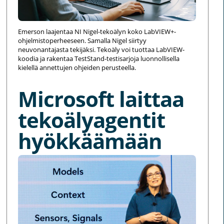
Emerson laajentaa NI Nigel-tekoälyn koko LabVIEW+-
ohjelmistoperheeseen. Samalla Nigel siirtyy
neuvonantajasta tekijäksi. Tekoäly voi tuottaa LabVIEW-
koodia ja rakentaa TestStand-testisarjoja luonnollisella
kielellä annettujen ohjeiden perusteella.
Microsoft laittaa
tekoälyagentit
hyökkäämään