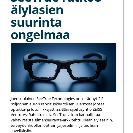
älylasien
suurinta
ongelmaa
Joensuulainen SeeTrue Technologies on kerännyt 2,2
miljoonan euron rahoituskierroksen. Kierrosta johtaa
optiikka- ja fotoniikkajätti ZEISSin sijoitusyhtiö ZEISS
Ventures. Rahoituksella SeeTrue aikoo kaupallistaa
vähävirtaista silmänseuranta-arkkitehtuuriaan älylaseihin,
terveydenhuollon optisiin järjestelmiin ja teollisiin
sovelluksiin.