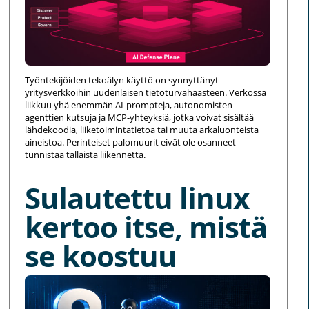
Työntekijöiden tekoälyn käyttö on synnyttänyt
yritysverkkoihin uudenlaisen tietoturvahaasteen. Verkossa
liikkuu yhä enemmän AI-prompteja, autonomisten
agenttien kutsuja ja MCP-yhteyksiä, jotka voivat sisältää
lähdekoodia, liiketoimintatietoa tai muuta arkaluonteista
aineistoa. Perinteiset palomuurit eivät ole osanneet
tunnistaa tällaista liikennettä.
Sulautettu linux
kertoo itse, mistä
se koostuu