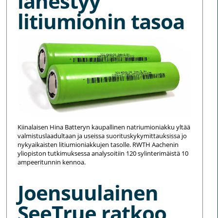
lähestyy
litiumionin tasoa
Kiinalaisen Hina Batteryn kaupallinen natriumioniakku yltää
valmistuslaadultaan ja useissa suorituskykymittauksissa jo
nykyaikaisten litiumioniakkujen tasolle. RWTH Aachenin
yliopiston tutkimuksessa analysoitiin 120 sylinterimäistä 10
ampeeritunnin kennoa.
Joensuulainen
SeeTrue ratkoo