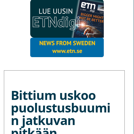
MORE NEWS
Bittium uskoo
puolustusbuumi
n jatkuvan
pitkään