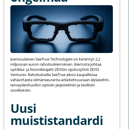
Joensuulainen SeeTrue Technologies on kerännyt 2,2
miljoonan euron rahoituskierroksen. Kierrosta johtaa
optiikka- ja fotoniikkajätti ZEISSin sijoitusyhtiö ZEISS
Ventures. Rahoituksella SeeTrue aikoo kaupallistaa
vähävirtaista silmänseuranta-arkkitehtuuriaan älylaseihin,
terveydenhuollon optisiin järjestelmiin ja teollisiin
sovelluksiin.
Uusi
muististandardi