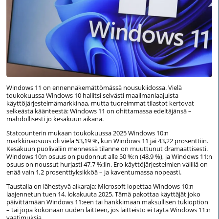
Windows 11 on ennennäkemättömässä nousukiidossa. Vielä
toukokuussa Windows 10 hallitsi selvästi maailmanlaajuista
käyttöjärjestelmämarkkinaa, mutta tuoreimmat tilastot kertovat
selkeästä käänteestä: Windows 11 on ohittamassa edeltäjänsä –
mahdollisesti jo kesäkuun aikana.
Statcounterin mukaan toukokuussa 2025 Windows 10:n
markkinaosuus oli vielä 53,19 %, kun Windows 11 jäi 43,22 prosenttiin.
Kesäkuun puoliväliin mennessä tilanne on muuttunut dramaattisesti.
Windows 10:n osuus on pudonnut alle 50 %:n (48,9 %), ja Windows 11:n
osuus on noussut hurjasti 47,7 %:iin. Ero käyttöjärjestelmien välillä on
enää vain 1,2 prosenttiyksikköä – ja kaventumassa nopeasti.
Taustalla on lähestyvä aikaraja: Microsoft lopettaa Windows 10:n
laajennetun tuen 14. lokakuuta 2025. Tämä pakottaa käyttäjät joko
päivittämään Windows 11:een tai hankkimaan maksullisen tukioption
– tai jopa kokonaan uuden laitteen, jos laitteisto ei täytä Windows 11:n
vaatimuksia.