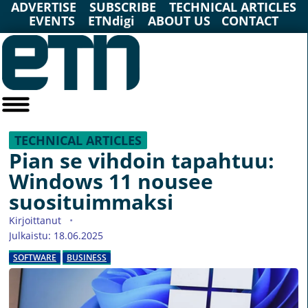
ADVERTISE
SUBSCRIBE
TECHNICAL ARTICLES
EVENTS
ETNdigi
ABOUT US
CONTACT
TECHNICAL ARTICLES
Pian se vihdoin tapahtuu:
Windows 11 nousee
suosituimmaksi
Kirjoittanut
Julkaistu: 18.06.2025
SOFTWARE
BUSINESS