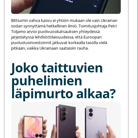
Bittiumin vahva kasvu ei yhtiön mukaan ole vain Ukrainan
sodan synnyttämä hetkellinen ilmiö. Toimitusjohtaja Petri
Toljamo arvioi puolivuosikatsauksen yhteydessä
järjestetyssä lehdistötilaisuudessa, että Euroopan
puolustusinvestoinnit jatkuvat korkealla tasolla vielä
pitkään, vaikka Ukrainaan saataisiin rauha.
Joko taittuvien
puhelimien
läpimurto alkaa?