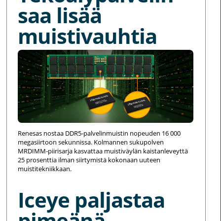
saa lisää
muistivauhtia
Renesas nostaa DDR5-palvelinmuistin nopeuden 16 000
megasiirtoon sekunnissa. Kolmannen sukupolven
MRDIMM-piirisarja kasvattaa muistiväylän kaistanleveyttä
25 prosenttia ilman siirtymistä kokonaan uuteen
muistitekniikkaan.
Iceye paljastaa
pimeänä