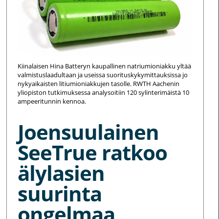
Kiinalaisen Hina Batteryn kaupallinen natriumioniakku yltää
valmistuslaadultaan ja useissa suorituskykymittauksissa jo
nykyaikaisten litiumioniakkujen tasolle. RWTH Aachenin
yliopiston tutkimuksessa analysoitiin 120 sylinterimäistä 10
ampeeritunnin kennoa.
Joensuulainen
SeeTrue ratkoo
älylasien
suurinta
ongelmaa