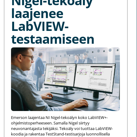
Nigel-tekoäly
laajenee
LabVIEW-
testaamiseen
Emerson laajentaa NI Nigel-tekoälyn koko LabVIEW+-
ohjelmistoperheeseen. Samalla Nigel siirtyy
neuvonantajasta tekijäksi. Tekoäly voi tuottaa LabVIEW-
koodia ja rakentaa TestStand-testisarjoja luonnollisella