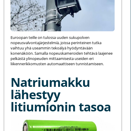
Euroopan teille on tulossa uuden sukupolven
nopeusvalvontajärjestelmiä, joissa perinteinen tutka
vaihtuu yhä useammin tekoälyä hyödyntävään
konenäköön. Samalla nopeuskameroiden tehtävä laajenee
pelkästä ylinopeuden mittaamisesta useiden eri
liikennerikkomusten automaattiseen tunnistamiseen.
Natriumakku
lähestyy
litiumionin tasoa