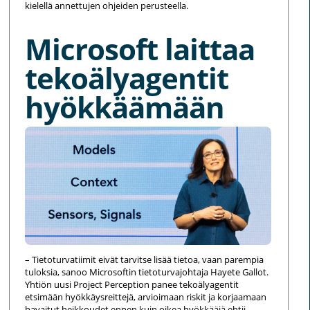
kielellä annettujen ohjeiden perusteella.
Microsoft laittaa
tekoälyagentit
hyökkäämään
– Tietoturvatiimit eivät tarvitse lisää tietoa, vaan parempia
tuloksia, sanoo Microsoftin tietoturvajohtaja Hayete Gallot.
Yhtiön uusi Project Perception panee tekoälyagentit
etsimään hyökkäysreittejä, arvioimaan riskit ja korjaamaan
havaitut heikkoudet ennen kuin oikea hyökkääjä ehtii