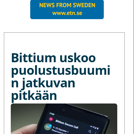
MORE NEWS
Bittium uskoo
puolustusbuumi
n jatkuvan
pitkään