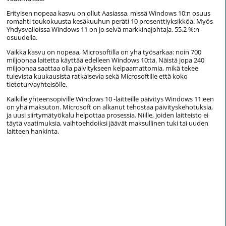
Erityisen nopeaa kasvu on ollut Aasiassa, missä Windows 10:n osuus
romahti toukokuusta kesäkuuhun peräti 10 prosenttiyksikköä. Myös
Yhdysvalloissa Windows 11 on jo selvä markkinajohtaja, 55,2 %:n
osuudella.
Vaikka kasvu on nopeaa, Microsoftilla on yhä työsarkaa: noin 700
miljoonaa laitetta käyttää edelleen Windows 10:tä. Näistä jopa 240
miljoonaa saattaa olla päivitykseen kelpaamattomia, mikä tekee
tulevista kuukausista ratkaisevia sekä Microsoftille että koko
tietoturvayhteisölle.
Kaikille yhteensopiville Windows 10 -laitteille päivitys Windows 11:een
on yhä maksuton. Microsoft on alkanut tehostaa päivityskehotuksia,
ja uusi siirtymätyökalu helpottaa prosessia. Niille, joiden laitteisto ei
täytä vaatimuksia, vaihtoehdoiksi jäävät maksullinen tuki tai uuden
laitteen hankinta.