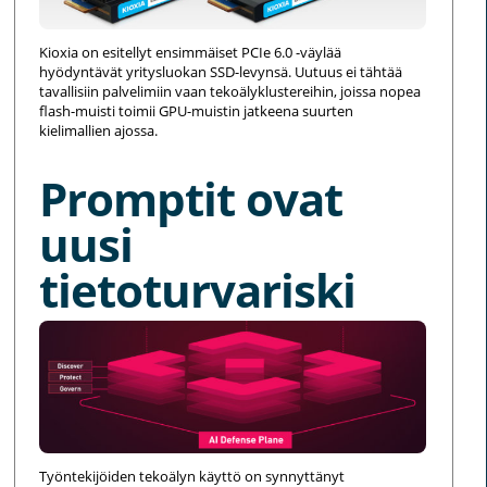
Kioxia on esitellyt ensimmäiset PCIe 6.0 -väylää
hyödyntävät yritysluokan SSD-levynsä. Uutuus ei tähtää
tavallisiin palvelimiin vaan tekoälyklustereihin, joissa nopea
flash-muisti toimii GPU-muistin jatkeena suurten
kielimallien ajossa.
Promptit ovat
uusi
tietoturvariski
Työntekijöiden tekoälyn käyttö on synnyttänyt