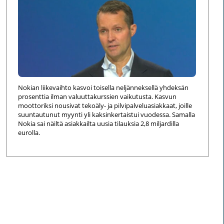
Nokian liikevaihto kasvoi toisella neljänneksellä yhdeksän
prosenttia ilman valuuttakurssien vaikutusta. Kasvun
moottoriksi nousivat tekoäly- ja pilvipalveluasiakkaat, joille
suuntautunut myynti yli kaksinkertaistui vuodessa. Samalla
Nokia sai näiltä asiakkailta uusia tilauksia 2,8 miljardilla
eurolla.