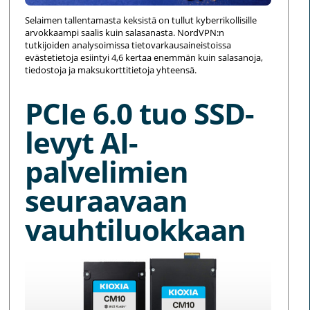
Selaimen tallentamasta keksistä on tullut kyberrikollisille
arvokkaampi saalis kuin salasanasta. NordVPN:n
tutkijoiden analysoimissa tietovarkausaineistoissa
evästetietoja esiintyi 4,6 kertaa enemmän kuin salasanoja,
tiedostoja ja maksukorttitietoja yhteensä.
PCIe 6.0 tuo SSD-
levyt AI-
palvelimien
seuraavaan
vauhtiluokkaan