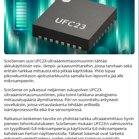
ScioSensen uusi UFC23-ultraäänivirtausmuunnin tähtää
akkukäyttöisiin vesi-, lämpö- ja kaasumittareihin, joissa tarvitaan sekä
erittäin tarkkaa mittausta että pitkää käyttöikää. Yhtiö lupaa
pikosekuntitason ajoitustarkkuutta samalla kun lepovirta jää alle
mikroampeeriin.
ScioSense on julkaissut neljännen sukupolven UFC23-
ultraäänivirtausmuuntimen, joka toimii tarkkana analogisena
mittausetupäänä älymittareissa. Piiri on suunniteltu erityisesti
sovelluksiin, joissa virtauslaskenta tehdään erillisellä
isäntäprosessorilla eikä itse sensoripiirissä.
Ratkaisun keskeinen tavoite on yhdistää tarkka ultraäänimittaus hyvin
pieneen tehonkulutukseen. ScioSensen mukaan UFC23:n valmiusvirta
on tyypillisesti 0,8 mikroampeeria ja käyttövirta 6,6 mikroampeeria
kahdeksan hertsin näytteenotolla. Tällaiset lukemat ovat tärkeitä
erityisesti vesimittareissa, joiden odotetaan toimivan paristolla