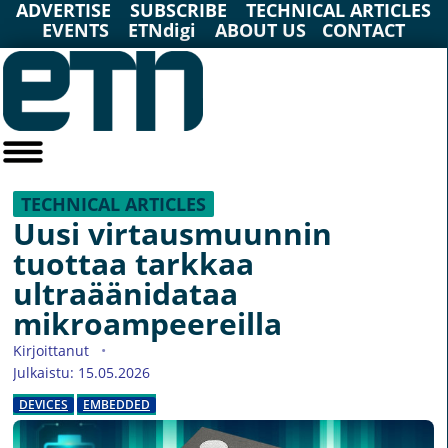
ADVERTISE
SUBSCRIBE
TECHNICAL ARTICLES
EVENTS
ETNdigi
ABOUT US
CONTACT
TECHNICAL ARTICLES
Uusi virtausmuunnin
tuottaa tarkkaa
ultraäänidataa
mikroampeereilla
Kirjoittanut
Julkaistu: 15.05.2026
DEVICES
EMBEDDED