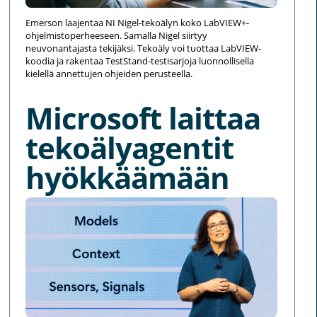
Emerson laajentaa NI Nigel-tekoälyn koko LabVIEW+-
ohjelmistoperheeseen. Samalla Nigel siirtyy
neuvonantajasta tekijäksi. Tekoäly voi tuottaa LabVIEW-
koodia ja rakentaa TestStand-testisarjoja luonnollisella
kielellä annettujen ohjeiden perusteella.
Microsoft laittaa
tekoälyagentit
hyökkäämään