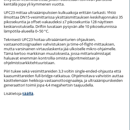
kentällä jopa yli kymmenen vuotta.
UFC23 mittaa ultraäänipulssien kulkuaikoja erittäin tarkasti. Yhtiö
ilmoittaa DN15-vesimittarissa yksittäismittauksen keskihajonnaksi 35
pikosekuntia ja offset-vakaudeksi ±7 pikosekuntia 128 näytteen
keskiarvotuksella. Driftin luvataan pysyvän alle 10 pikosekunnissa
lämpötila-alueella 0–50 °C.
Teknisesti UFC23 hoitaa ultraäänianturien ohjauksen,
vastaanottosignaalien vahvistuksen ja time-of-flight-mittauksen,
mutta varsinainen virtauslaskenta jää ulkoiselle mikro-ohjaimelle.
Tämä kertoo markkinan muutoksesta, jossa mittarivalmistajat
haluavat enemmän kontrollia omista algoritmeistaan ja
ohjelmistoarkkitehtuuristaan.
Piiri tukee sekä vesimittareiden 3,3 voltin single-ended-ohjausta että
kaasumittareiden full-bridge-ratkaisua. Ohjelmoitava vahvistin auttaa
käsittelemään heikkoja vastaanottosignaaleja, ja ultraäänipurskeiden
generaattori toimii jopa 4,4 megahertsin taajuudella.
Lisätietoja
täällä
.