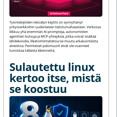
Työntekijöiden tekoälyn käyttö on synnyttänyt
yritysverkkoihin uudenlaisen tietoturvahaasteen. Verkossa
liikkuu yhä enemmän AI-prompteja, autonomisten
agenttien kutsuja ja MCP-yhteyksiä, jotka voivat sisältää
lähdekoodia, liiketoimintatietoa tai muuta arkaluonteista
aineistoa. Perinteiset palomuurit eivät ole osanneet
tunnistaa tällaista liikennettä.
Sulautettu linux
kertoo itse, mistä
se koostuu