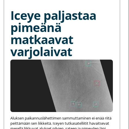
Iceye paljastaa
pimeänä
matkaavat
varjolaivat
Aluksen paikannuslähettimen sammuttaminen ei enää riitä
peittämään sen liikkeitä. Iceyen tutkasatelliitit havaitsevat
merellä liikkuvat alukset pilvien, sateen ja pimeyden läpi,