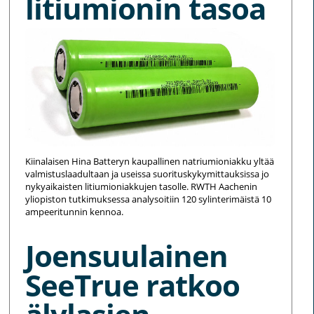
litiumionin tasoa
Kiinalaisen Hina Batteryn kaupallinen natriumioniakku yltää
valmistuslaadultaan ja useissa suorituskykymittauksissa jo
nykyaikaisten litiumioniakkujen tasolle. RWTH Aachenin
yliopiston tutkimuksessa analysoitiin 120 sylinterimäistä 10
ampeeritunnin kennoa.
Joensuulainen
SeeTrue ratkoo