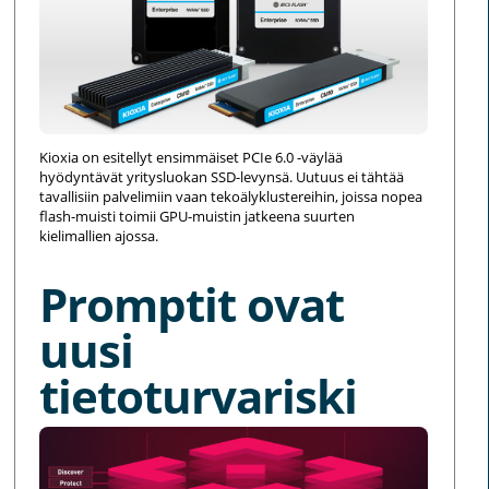
Kioxia on esitellyt ensimmäiset PCIe 6.0 -väylää
hyödyntävät yritysluokan SSD-levynsä. Uutuus ei tähtää
tavallisiin palvelimiin vaan tekoälyklustereihin, joissa nopea
flash-muisti toimii GPU-muistin jatkeena suurten
kielimallien ajossa.
Promptit ovat
uusi
tietoturvariski