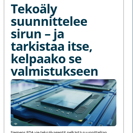
Tekoäly
suunnittelee
sirun – ja
tarkistaa itse,
kelpaako se
valmistukseen
Siemens EDA vie tekoälyagentit pelkästä suunnittelijan