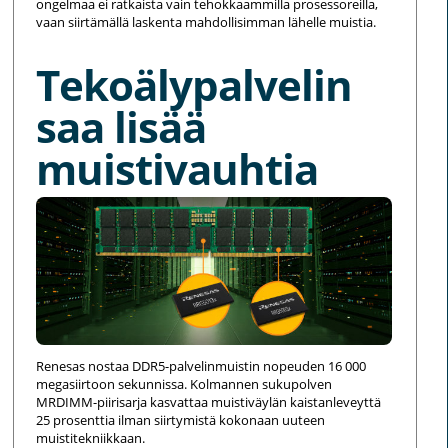
ongelmaa ei ratkaista vain tehokkaammilla prosessoreilla,
vaan siirtämällä laskenta mahdollisimman lähelle muistia.
Tekoälypalvelin
saa lisää
muistivauhtia
Renesas nostaa DDR5-palvelinmuistin nopeuden 16 000
megasiirtoon sekunnissa. Kolmannen sukupolven
MRDIMM-piirisarja kasvattaa muistiväylän kaistanleveyttä
25 prosenttia ilman siirtymistä kokonaan uuteen
muistitekniikkaan.