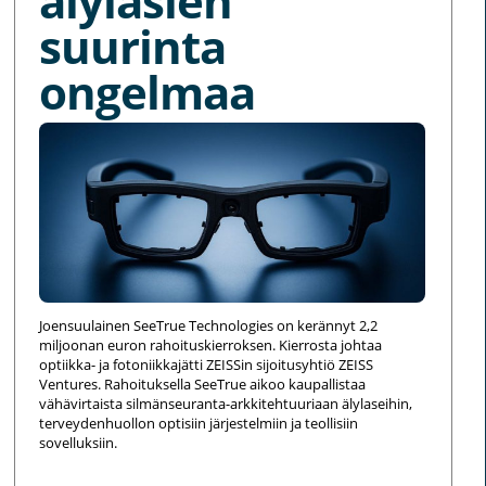
älylasien
suurinta
ongelmaa
Joensuulainen SeeTrue Technologies on kerännyt 2,2
miljoonan euron rahoituskierroksen. Kierrosta johtaa
optiikka- ja fotoniikkajätti ZEISSin sijoitusyhtiö ZEISS
Ventures. Rahoituksella SeeTrue aikoo kaupallistaa
vähävirtaista silmänseuranta-arkkitehtuuriaan älylaseihin,
terveydenhuollon optisiin järjestelmiin ja teollisiin
sovelluksiin.