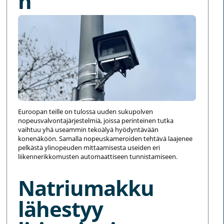
n
Euroopan teille on tulossa uuden sukupolven
nopeusvalvontajärjestelmiä, joissa perinteinen tutka
vaihtuu yhä useammin tekoälyä hyödyntävään
konenäköön. Samalla nopeuskameroiden tehtävä laajenee
pelkästä ylinopeuden mittaamisesta useiden eri
liikennerikkomusten automaattiseen tunnistamiseen.
Natriumakku
lähestyy