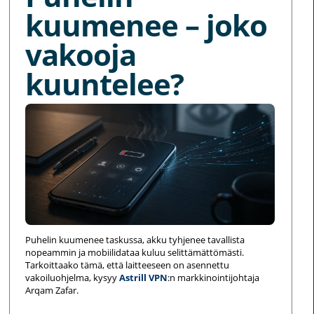
kuumenee – joko
vakooja
kuuntelee?
Puhelin kuumenee taskussa, akku tyhjenee tavallista
nopeammin ja mobiilidataa kuluu selittämättömästi.
Tarkoittaako tämä, että laitteeseen on asennettu
vakoiluohjelma, kysyy
Astrill VPN
:n markkinointijohtaja
Arqam Zafar.