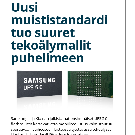
Uusi
muististandardi
tuo suuret
tekoälymallit
puhelimeen
Samsungin ja Kioxian julkistamat ensimmäiset UFS 5.0 -
flashmuistit kertovat, että mobiiliteollisuus valmistautuu
seuraavaan vaiheeseen laitteessa ajettavassa tekoälyssä.
Uusi muististandardi lähes kaksinkertaistaa