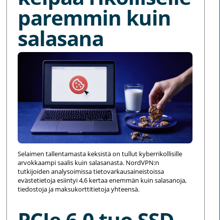
paremmin kuin
salasana
Selaimen tallentamasta keksistä on tullut kyberrikollisille
arvokkaampi saalis kuin salasanasta. NordVPN:n
tutkijoiden analysoimissa tietovarkausaineistoissa
evästetietoja esiintyi 4,6 kertaa enemmän kuin salasanoja,
tiedostoja ja maksukorttitietoja yhteensä.
PCIe 6.0 tuo SSD-