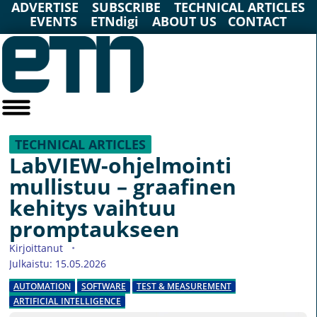
ADVERTISE
SUBSCRIBE
TECHNICAL ARTICLES
EVENTS
ETNdigi
ABOUT US
CONTACT
TECHNICAL ARTICLES
LabVIEW-ohjelmointi
mullistuu – graafinen
kehitys vaihtuu
promptaukseen
Kirjoittanut
Julkaistu: 15.05.2026
AUTOMATION
SOFTWARE
TEST & MEASUREMENT
ARTIFICIAL INTELLIGENCE