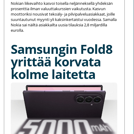
Nokian liikevaihto kasvoi toisella neljänneksellä yhdeksän
prosenttia ilman valuuttakurssien vaikutusta. Kasvun
moottoriksi nousivat tekoäly- ja pilvipalveluasiakkaat, joille
suuntautunut myynti yli kaksinkertaistui vuodessa. Samalla
Nokia sai näiltä asiakkailta uusia tilauksia 2,8 miljardilla
eurolla.
Samsungin Fold8
yrittää korvata
kolme laitetta