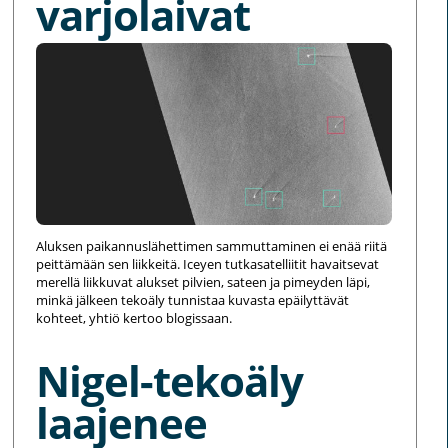
varjolaivat
Aluksen paikannuslähettimen sammuttaminen ei enää riitä
peittämään sen liikkeitä. Iceyen tutkasatelliitit havaitsevat
merellä liikkuvat alukset pilvien, sateen ja pimeyden läpi,
minkä jälkeen tekoäly tunnistaa kuvasta epäilyttävät
kohteet, yhtiö kertoo blogissaan.
Nigel-tekoäly
laajenee