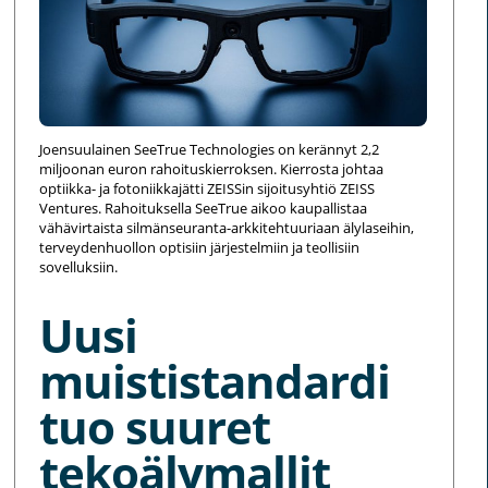
Joensuulainen SeeTrue Technologies on kerännyt 2,2
miljoonan euron rahoituskierroksen. Kierrosta johtaa
optiikka- ja fotoniikkajätti ZEISSin sijoitusyhtiö ZEISS
Ventures. Rahoituksella SeeTrue aikoo kaupallistaa
vähävirtaista silmänseuranta-arkkitehtuuriaan älylaseihin,
terveydenhuollon optisiin järjestelmiin ja teollisiin
sovelluksiin.
Uusi
muististandardi
tuo suuret
tekoälymallit