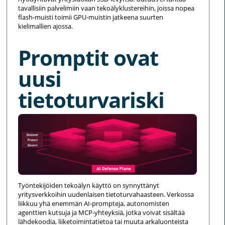
tavallisiin palvelimiin vaan tekoälyklustereihin, joissa nopea
flash-muisti toimii GPU-muistin jatkeena suurten
kielimallien ajossa.
Promptit ovat
uusi
tietoturvariski
Työntekijöiden tekoälyn käyttö on synnyttänyt
yritysverkkoihin uudenlaisen tietoturvahaasteen. Verkossa
liikkuu yhä enemmän AI-prompteja, autonomisten
agenttien kutsuja ja MCP-yhteyksiä, jotka voivat sisältää
lähdekoodia, liiketoimintatietoa tai muuta arkaluonteista