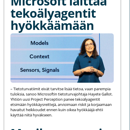
Microsoft laittaa
tekoälyagentit
hyökkäämään
– Tietoturvatiimit eivät tarvitse lisää tietoa, vaan parempia
tuloksia, sanoo Microsoftin tietoturvajohtaja Hayete Gallot.
Yhtiön uusi Project Perception panee tekoälyagentit
etsimään hyökkäysreittejä, arvioimaan riskit ja korjaamaan
havaitut heikkoudet ennen kuin oikea hyökkääjä ehtii
käyttää niitä hyväkseen.