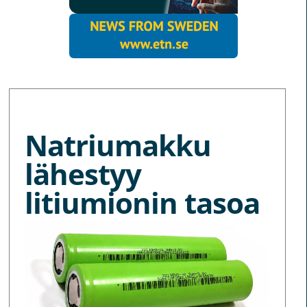
MORE NEWS
Natriumakku
lähestyy
litiumionin tasoa