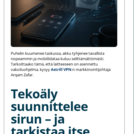
Puhelin kuumenee taskussa, akku tyhjenee tavallista
nopeammin ja mobiilidataa kuluu selittämättömästi.
Tarkoittaako tämä, että laitteeseen on asennettu
vakoiluohjelma, kysyy
Astrill VPN
:n markkinointijohtaja
Arqam Zafar.
Tekoäly
suunnittelee
sirun – ja
tarkistaa itse,