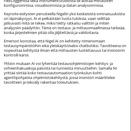
FlexLoggerissa sekä InstrumentStudiossa se auttaa mittausten
konfiguroinnissa, visualisoinnissa ja datan analysoinnissa.
Keynote-esitysten perusteella Nigelin yksi keskeisistä ominaisuuksista
on läpinäkyvyys. AI ei pelkästään tuota tuloksia, vaan selittää
jatkuvasti mitä se tekee, miksi tietty ratkaisu valittiin ja miten
analyysiin päädyttiin. Tämä on testaus- ja mittausmaailmassa tärkeää,
koska järjestelmien pitää olla jäljitettäviä ja validoitavia.
Emerson korostaa, että Nigel AI on kehitetty nimenomaan
testausympäristöihin eikä yleiskäyttöiseksi chatbotiksi. Tavoitteena on
nopeuttaa kehitystä ilman että mittausten luotettavuus tai insinöörin
kontrolli kärsii.
Yhtiön mukaan AI voi lyhentää testausohjelmistojen kehitys- ja
virheenhakuaikoja päivistä tai tunneista minuutteihin. Samalla NI
yrittää siirtää koko testausautomaation työnkulun kohti
agenttipohjaista ohjelmistokehitystä, jossa insinööri määrittelee
tavoitteen ja tekoäly rakentaa toteutuksen.