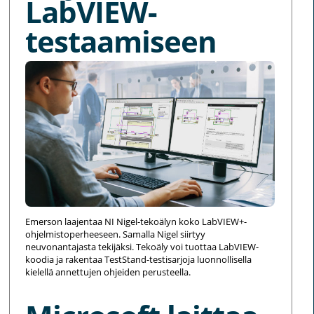
LabVIEW-
testaamiseen
Emerson laajentaa NI Nigel-tekoälyn koko LabVIEW+-
ohjelmistoperheeseen. Samalla Nigel siirtyy
neuvonantajasta tekijäksi. Tekoäly voi tuottaa LabVIEW-
koodia ja rakentaa TestStand-testisarjoja luonnollisella
kielellä annettujen ohjeiden perusteella.