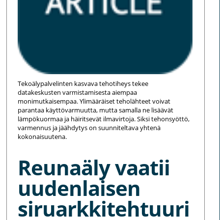
Tekoälypalvelinten kasvava tehotiheys tekee
datakeskusten varmistamisesta aiempaa
monimutkaisempaa. Ylimääräiset teholähteet voivat
parantaa käyttövarmuutta, mutta samalla ne lisäävät
lämpökuormaa ja häiritsevät ilmavirtoja. Siksi tehonsyöttö,
varmennus ja jäähdytys on suunniteltava yhtenä
kokonaisuutena.
Reunaäly vaatii
uudenlaisen
siruarkkitehtuuri