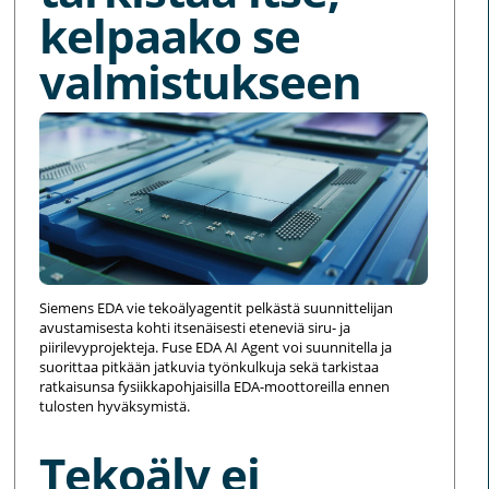
kelpaako se
valmistukseen
Siemens EDA vie tekoälyagentit pelkästä suunnittelijan
avustamisesta kohti itsenäisesti eteneviä siru- ja
piirilevyprojekteja. Fuse EDA AI Agent voi suunnitella ja
suorittaa pitkään jatkuvia työnkulkuja sekä tarkistaa
ratkaisunsa fysiikkapohjaisilla EDA-moottoreilla ennen
tulosten hyväksymistä.
Tekoäly ei