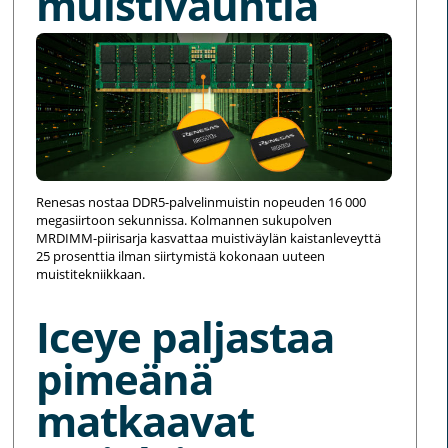
muistivauhtia
Renesas nostaa DDR5-palvelinmuistin nopeuden 16 000
megasiirtoon sekunnissa. Kolmannen sukupolven
MRDIMM-piirisarja kasvattaa muistiväylän kaistanleveyttä
25 prosenttia ilman siirtymistä kokonaan uuteen
muistitekniikkaan.
Iceye paljastaa
pimeänä
matkaavat