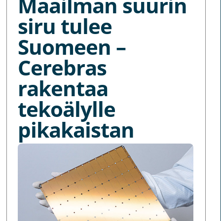
Maailman suurin
siru tulee
Suomeen –
Cerebras
rakentaa
tekoälylle
pikakaistan