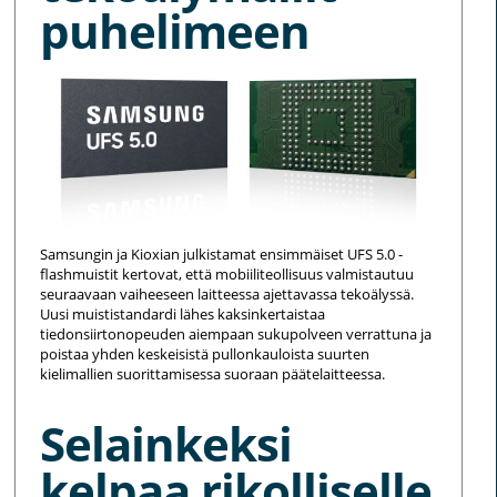
puhelimeen
Samsungin ja Kioxian julkistamat ensimmäiset UFS 5.0 -
flashmuistit kertovat, että mobiiliteollisuus valmistautuu
seuraavaan vaiheeseen laitteessa ajettavassa tekoälyssä.
Uusi muististandardi lähes kaksinkertaistaa
tiedonsiirtonopeuden aiempaan sukupolveen verrattuna ja
poistaa yhden keskeisistä pullonkauloista suurten
kielimallien suorittamisessa suoraan päätelaitteessa.
Selainkeksi
kelpaa rikolliselle