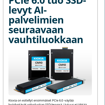
levyt AI-
palvelimien
seuraavaan
vauhtiluokkaan
Kioxia on esitellyt ensimmäiset PCIe 6.0 -väylää
hyödyntävät yritysluokan SSD-levynsä. Uutuus ei tähtää