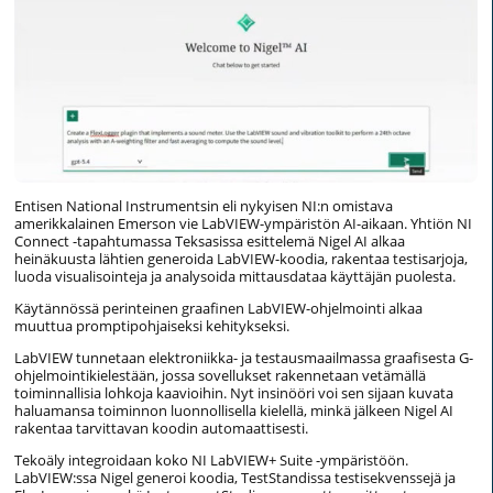
Entisen National Instrumentsin eli nykyisen NI:n omistava
amerikkalainen Emerson vie LabVIEW-ympäristön AI-aikaan. Yhtiön NI
Connect -tapahtumassa Teksasissa esittelemä Nigel AI alkaa
heinäkuusta lähtien generoida LabVIEW-koodia, rakentaa testisarjoja,
luoda visualisointeja ja analysoida mittausdataa käyttäjän puolesta.
Käytännössä perinteinen graafinen LabVIEW-ohjelmointi alkaa
muuttua promptipohjaiseksi kehitykseksi.
LabVIEW tunnetaan elektroniikka- ja testausmaailmassa graafisesta G-
ohjelmointikielestään, jossa sovellukset rakennetaan vetämällä
toiminnallisia lohkoja kaavioihin. Nyt insinööri voi sen sijaan kuvata
haluamansa toiminnon luonnollisella kielellä, minkä jälkeen Nigel AI
rakentaa tarvittavan koodin automaattisesti.
Tekoäly integroidaan koko NI LabVIEW+ Suite -ympäristöön.
LabVIEW:ssa Nigel generoi koodia, TestStandissa testisekvenssejä ja