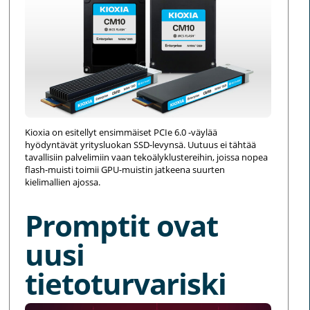
Kioxia on esitellyt ensimmäiset PCIe 6.0 -väylää
hyödyntävät yritysluokan SSD-levynsä. Uutuus ei tähtää
tavallisiin palvelimiin vaan tekoälyklustereihin, joissa nopea
flash-muisti toimii GPU-muistin jatkeena suurten
kielimallien ajossa.
Promptit ovat
uusi
tietoturvariski