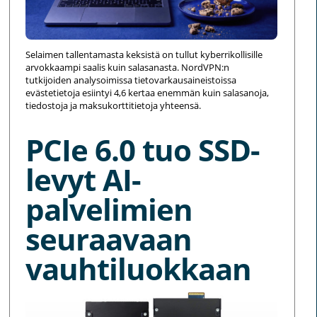
Selaimen tallentamasta keksistä on tullut kyberrikollisille
arvokkaampi saalis kuin salasanasta. NordVPN:n
tutkijoiden analysoimissa tietovarkausaineistoissa
evästetietoja esiintyi 4,6 kertaa enemmän kuin salasanoja,
tiedostoja ja maksukorttitietoja yhteensä.
PCIe 6.0 tuo SSD-
levyt AI-
palvelimien
seuraavaan
vauhtiluokkaan