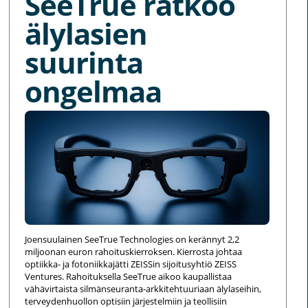
SeeTrue ratkoo
älylasien
suurinta
ongelmaa
Joensuulainen SeeTrue Technologies on kerännyt 2,2
miljoonan euron rahoituskierroksen. Kierrosta johtaa
optiikka- ja fotoniikkajätti ZEISSin sijoitusyhtiö ZEISS
Ventures. Rahoituksella SeeTrue aikoo kaupallistaa
vähävirtaista silmänseuranta-arkkitehtuuriaan älylaseihin,
terveydenhuollon optisiin järjestelmiin ja teollisiin