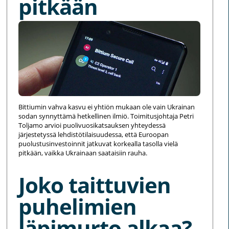
pitkään
Bittiumin vahva kasvu ei yhtiön mukaan ole vain Ukrainan
sodan synnyttämä hetkellinen ilmiö. Toimitusjohtaja Petri
Toljamo arvioi puolivuosikatsauksen yhteydessä
järjestetyssä lehdistötilaisuudessa, että Euroopan
puolustusinvestoinnit jatkuvat korkealla tasolla vielä
pitkään, vaikka Ukrainaan saataisiin rauha.
Joko taittuvien
puhelimien
läpimurto alkaa?