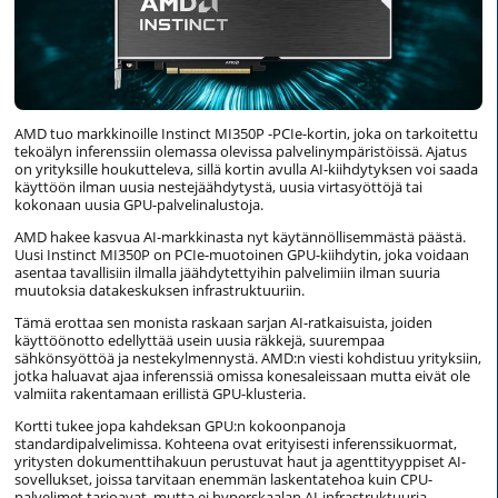
AMD tuo markkinoille Instinct MI350P -PCIe-kortin, joka on tarkoitettu
tekoälyn inferenssiin olemassa olevissa palvelinympäristöissä. Ajatus
on yrityksille houkutteleva, sillä kortin avulla AI-kiihdytyksen voi saada
käyttöön ilman uusia nestejäähdytystä, uusia virtasyöttöjä tai
kokonaan uusia GPU-palvelinalustoja.
AMD hakee kasvua AI-markkinasta nyt käytännöllisemmästä päästä.
Uusi Instinct MI350P on PCIe-muotoinen GPU-kiihdytin, joka voidaan
asentaa tavallisiin ilmalla jäähdytettyihin palvelimiin ilman suuria
muutoksia datakeskuksen infrastruktuuriin.
Tämä erottaa sen monista raskaan sarjan AI-ratkaisuista, joiden
käyttöönotto edellyttää usein uusia räkkejä, suurempaa
sähkönsyöttöä ja nestekylmennystä. AMD:n viesti kohdistuu yrityksiin,
jotka haluavat ajaa inferenssiä omissa konesaleissaan mutta eivät ole
valmiita rakentamaan erillistä GPU-klusteria.
Kortti tukee jopa kahdeksan GPU:n kokoonpanoja
standardipalvelimissa. Kohteena ovat erityisesti inferenssikuormat,
yritysten dokumenttihakuun perustuvat haut ja agenttityyppiset AI-
sovellukset, joissa tarvitaan enemmän laskentatehoa kuin CPU-
palvelimet tarjoavat, mutta ei hyperskaalan AI-infrastruktuuria.