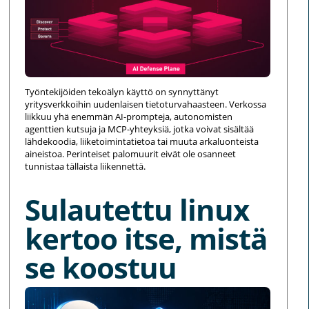
Työntekijöiden tekoälyn käyttö on synnyttänyt
yritysverkkoihin uudenlaisen tietoturvahaasteen. Verkossa
liikkuu yhä enemmän AI-prompteja, autonomisten
agenttien kutsuja ja MCP-yhteyksiä, jotka voivat sisältää
lähdekoodia, liiketoimintatietoa tai muuta arkaluonteista
aineistoa. Perinteiset palomuurit eivät ole osanneet
tunnistaa tällaista liikennettä.
Sulautettu linux
kertoo itse, mistä
se koostuu