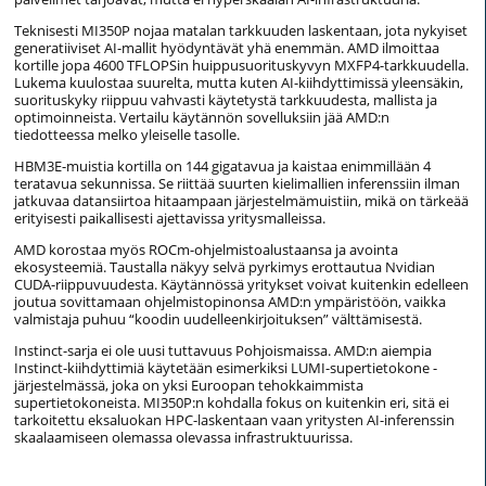
Teknisesti MI350P nojaa matalan tarkkuuden laskentaan, jota nykyiset
generatiiviset AI-mallit hyödyntävät yhä enemmän. AMD ilmoittaa
kortille jopa 4600 TFLOPSin huippusuorituskyvyn MXFP4-tarkkuudella.
Lukema kuulostaa suurelta, mutta kuten AI-kiihdyttimissä yleensäkin,
suorituskyky riippuu vahvasti käytetystä tarkkuudesta, mallista ja
optimoinneista. Vertailu käytännön sovelluksiin jää AMD:n
tiedotteessa melko yleiselle tasolle.
HBM3E-muistia kortilla on 144 gigatavua ja kaistaa enimmillään 4
teratavua sekunnissa. Se riittää suurten kielimallien inferenssiin ilman
jatkuvaa datansiirtoa hitaampaan järjestelmämuistiin, mikä on tärkeää
erityisesti paikallisesti ajettavissa yritysmalleissa.
AMD korostaa myös ROCm-ohjelmistoalustaansa ja avointa
ekosysteemiä. Taustalla näkyy selvä pyrkimys erottautua Nvidian
CUDA-riippuvuudesta. Käytännössä yritykset voivat kuitenkin edelleen
joutua sovittamaan ohjelmistopinonsa AMD:n ympäristöön, vaikka
valmistaja puhuu “koodin uudelleenkirjoituksen” välttämisestä.
Instinct-sarja ei ole uusi tuttavuus Pohjoismaissa. AMD:n aiempia
Instinct-kiihdyttimiä käytetään esimerkiksi LUMI-super­tietokone -
järjestelmässä, joka on yksi Euroopan tehokkaimmista
supertietokoneista. MI350P:n kohdalla fokus on kuitenkin eri, sitä ei
tarkoitettu eksaluokan HPC-laskentaan vaan yritysten AI-inferenssin
skaalaamiseen olemassa olevassa infrastruktuurissa.