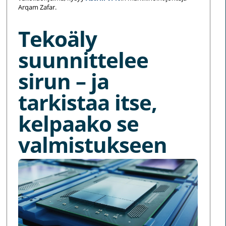
Arqam Zafar.
Tekoäly
suunnittelee
sirun – ja
tarkistaa itse,
kelpaako se
valmistukseen