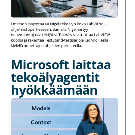
Emerson laajentaa NI Nigel-tekoälyn koko LabVIEW+-
ohjelmistoperheeseen. Samalla Nigel siirtyy
neuvonantajasta tekijäksi. Tekoäly voi tuottaa LabVIEW-
koodia ja rakentaa TestStand-testisarjoja luonnollisella
kielellä annettujen ohjeiden perusteella.
Microsoft laittaa
tekoälyagentit
hyökkäämään