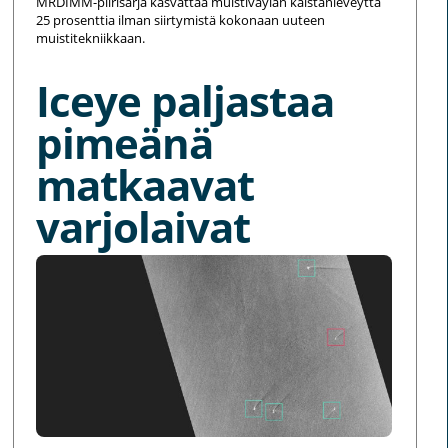
MRDIMM-piirisarja kasvattaa muistiväylän kaistanleveyttä
25 prosenttia ilman siirtymistä kokonaan uuteen
muistitekniikkaan.
Iceye paljastaa
pimeänä
matkaavat
varjolaivat