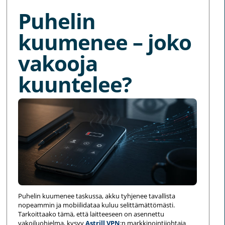
Puhelin
kuumenee – joko
vakooja
kuuntelee?
Puhelin kuumenee taskussa, akku tyhjenee tavallista
nopeammin ja mobiilidataa kuluu selittämättömästi.
Tarkoittaako tämä, että laitteeseen on asennettu
vakoiluohjelma, kysyy
Astrill VPN
:n markkinointijohtaja