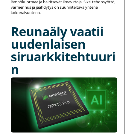
lämpökuormaa ja häiritsevät ilmavirtoja. Siksi tehonsyöttö,
varmennus ja jäähdytys on suunniteltava yhtenä
kokonaisuutena.
Reunaäly vaatii
uudenlaisen
siruarkkitehtuuri
n