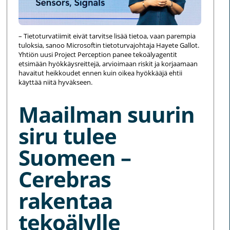
– Tietoturvatiimit eivät tarvitse lisää tietoa, vaan parempia
tuloksia, sanoo Microsoftin tietoturvajohtaja Hayete Gallot.
Yhtiön uusi Project Perception panee tekoälyagentit
etsimään hyökkäysreittejä, arvioimaan riskit ja korjaamaan
havaitut heikkoudet ennen kuin oikea hyökkääjä ehtii
käyttää niitä hyväkseen.
Maailman suurin
siru tulee
Suomeen –
Cerebras
rakentaa
tekoälylle