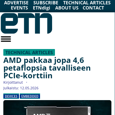
ADVERTISE
SUBSCRIBE
TECHNICAL ARTICLES
EVENTS
ETNdigi
ABOUT US
CONTACT
TECHNICAL ARTICLES
AMD pakkaa jopa 4,6
petaflopsia tavalliseen
PCIe-korttiin
Kirjoittanut
Julkaistu: 12.05.2026
DEVICES
EMBEDDED