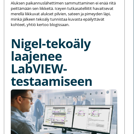
Aluksen paikannuslähettimen sammuttaminen ei enää riitä
peittämään sen liikkeitä. Iceyen tutkasatelliitit havaitsevat
merellä liikkuvat alukset pilvien, sateen ja pimeyden läpi,
minkä jälkeen tekoäly tunnistaa kuvasta epäilyttävät
kohteet, yhtiö kertoo blogissaan.
Nigel-tekoäly
laajenee
LabVIEW-
testaamiseen