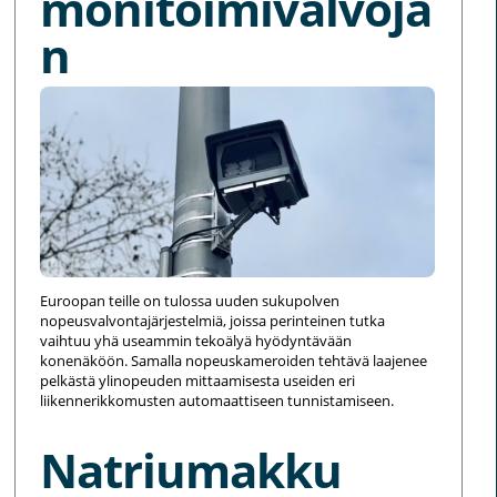
monitoimivalvoja
n
Euroopan teille on tulossa uuden sukupolven
nopeusvalvontajärjestelmiä, joissa perinteinen tutka
vaihtuu yhä useammin tekoälyä hyödyntävään
konenäköön. Samalla nopeuskameroiden tehtävä laajenee
pelkästä ylinopeuden mittaamisesta useiden eri
liikennerikkomusten automaattiseen tunnistamiseen.
Natriumakku