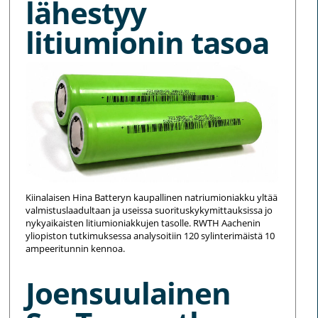
lähestyy
litiumionin tasoa
Kiinalaisen Hina Batteryn kaupallinen natriumioniakku yltää
valmistuslaadultaan ja useissa suorituskykymittauksissa jo
nykyaikaisten litiumioniakkujen tasolle. RWTH Aachenin
yliopiston tutkimuksessa analysoitiin 120 sylinterimäistä 10
ampeeritunnin kennoa.
Joensuulainen