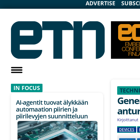
ADVERTISE
SUBSC
IN F
OCUS
TECHNI
Gener
AI-agentit tuovat älykkään
antur
automaation piirien ja
piirilevyjen suunnitteluun
Kirjoittanut
DEVICES