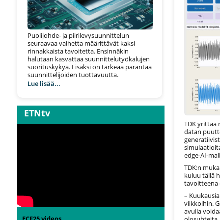
Puolijohde- ja piirilevysuunnittelun
seuraavaa vaihetta määrittävät kaksi
rinnakkaista tavoitetta. Ensinnäkin
halutaan kasvattaa suunnittelutyökalujen
suorituskykyä. Lisäksi on tärkeää parantaa
suunnittelijoiden tuottavuutta.
Lue lisää...
ETNtv
TDK yrittää
datan puutt
generatiivist
simulaatioi
edge-AI-mall
TDK:n mukaa
kuluu tällä 
tavoitteena 
– Kuukausia
viikkoihin. 
avulla voida
ECF25 videos
olosuhteita