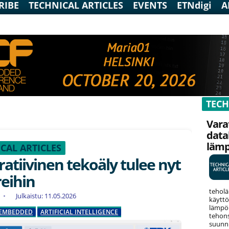
RIBE
TECHNICAL ARTICLES
EVENTS
ETNdigi
A
TECH
Vara
data
läm
CAL ARTICLES
atiivinen tekoäly tulee nyt
eihin
teholä
Julkaistu: 11.05.2026
käyttö
lämpök
EMBEDDED
ARTIFICIAL INTELLIGENCE
tehons
suunni