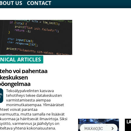
BOUT US
CONTACT
NICAL ARTICLES
teho voi pahentaa
keskuksen
pöongelmaa
Tekoälypalvelinten kasvava
tehotiheys tekee datakeskusten
varmistamisesta aiempaa
monimutkaisempaa. Ylimääräiset
hteet voivat parantaa
varmuutta, mutta samalla ne lisäävät
uormaa ja häiritsevät ilmavirtoja. Siksi
yöttö, varmennus ja jäähdytys on
teltava yhtenä kokonaisuutena.