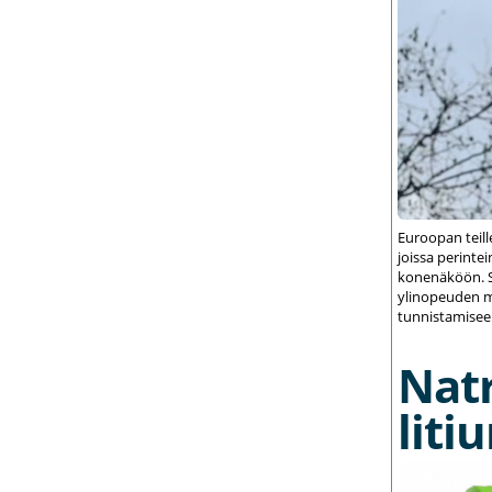
Euroopan teil
joissa perint
konenäköön. S
ylinopeuden m
tunnistamisee
Nat
liti