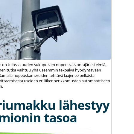
le on tulossa uuden sukupolven nopeusvalvontajärjestelmiä,
einen tutka vaihtuu yhä useammin tekoälyä hyödyntävään
amalla nopeuskameroiden tehtävä laajenee pelkästä
ittaamisesta useiden eri liikennerikkomusten automaattiseen
n.
riumakku lähestyy
umionin tasoa