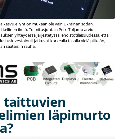
va kasvu ei yhtiön mukaan ole vain Ukrainan sodan
kellinen ilmiö. Toimitusjohtaja Petri Toljamo arvioi
auksen yhteydessä järjestetyssä lehdistötilaisuudessa, että
stusinvestoinnit jatkuvat korkealla tasolla vielä pitkään,
an saataisiin rauha.
 taittuvien
elimien läpimurto
a?