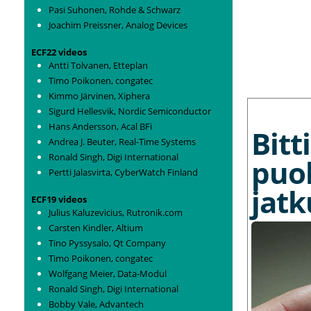
Pasi Suhonen, Rohde & Schwarz
Joachim Preissner, Analog Devices
ECF22 videos
Antti Tolvanen, Etteplan
Timo Poikonen, congatec
Kimmo Järvinen, Xiphera
MORE NEWS
Sigurd Hellesvik, Nordic Semiconductor
Hans Andersson, Acal BFi
Bit
Andrea J. Beuter, Real-Time Systems
Ronald Singh, Digi International
puo
Pertti Jalasvirta, CyberWatch Finland
jat
ECF19 videos
Julius Kaluzevicius, Rutronik.com
Carsten Kindler, Altium
Tino Pyssysalo, Qt Company
Timo Poikonen, congatec
Wolfgang Meier, Data-Modul
Ronald Singh, Digi International
Bobby Vale, Advantech