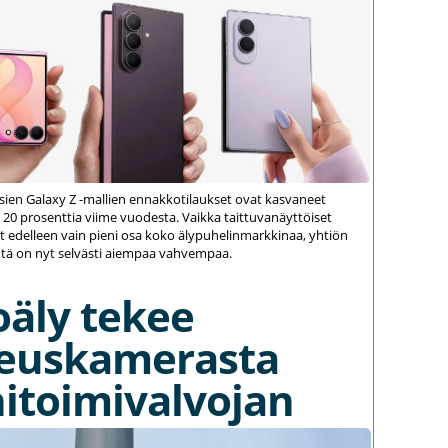
ien Galaxy Z -mallien ennakkotilaukset ovat kasvaneet
 20 prosenttia viime vuodesta. Vaikka taittuvanäyttöiset
 edelleen vain pieni osa koko älypuhelinmarkkinaa, yhtiön
ä on nyt selvästi aiempaa vahvempaa.
oäly tekee
euskamerasta
itoimivalvojan