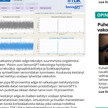
Lue li
OPI
Puhe
vako
 ratkaista yhden edge-tekoälyn suurimmista ongelmista:
een. Yhtiön uusi SensorGPT-teknologia hyödyntää
Puheli
a tekoälyä, signaalinkäsittelyä ja fysiikkapohjaisia
tavall
ta synteettisen sensoridatan luomiseen. Kuukausia kestänyt
selitt
ien kehitys voidaan lyhentää viikkoihin.
laitte
n jopa 80 prosenttia edge-AI-ratkaisujen kehitystyöstä
kysyy
hetkellä datan keräämiseen ja käsittelyyn. SensorGPT:n
Arqam 
on pudottaa oikean datan tarve noin 10 prosenttiin.
Lue li
 kestänyt edge-AI-mallien kehitys voidaan lyhentää
Generatiivisen tekoälyn, simuloinnin ja muiden menetelmien
an luoda korkealaatuista dataa, joka vastaa todellisia
, sanoo TDK USA:n teknologiajohtoon kuuluva Jim Tran.