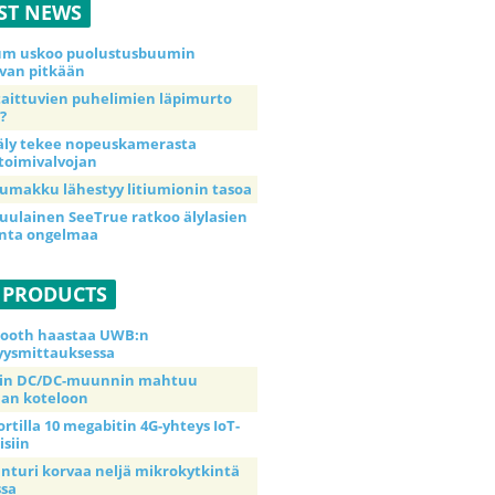
ST NEWS
ium uskoo puolustusbuumin
van pitkään
taittuvien puhelimien läpimurto
?
äly tekee nopeuskamerasta
toimivalvojan
umakku lähestyy litiumionin tasoa
uulainen SeeTrue ratkoo älylasien
inta ongelmaa
 PRODUCTS
tooth haastaa UWB:n
yysmittauksessa
tin DC/DC-muunnin mahtuu
an koteloon
ortilla 10 megabitin 4G-yhteys IoT-
isiin
anturi korvaa neljä mikrokytkintä
ssa