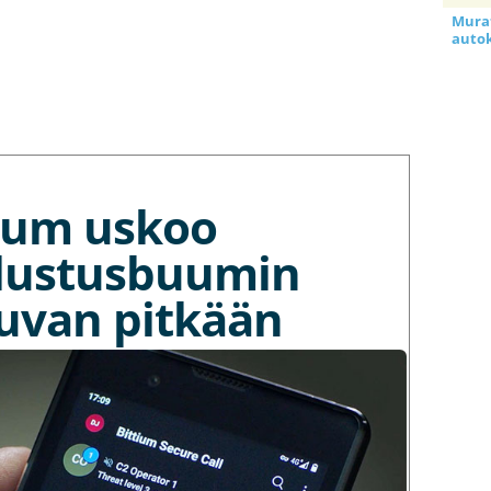
Murat
auto
tium uskoo
lustusbuumin
kuvan pitkään