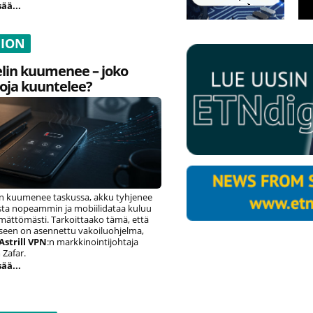
sää...
NION
lin kuumenee – joko
oja kuuntelee?
n kuumenee taskussa, akku tyhjenee
ista nopeammin ja mobiilidataa kuluu
ämättömästi. Tarkoittaako tämä, että
eseen on asennettu vakoiluohjelma,
Astrill VPN
:n markkinointijohtaja
Zafar.
sää...