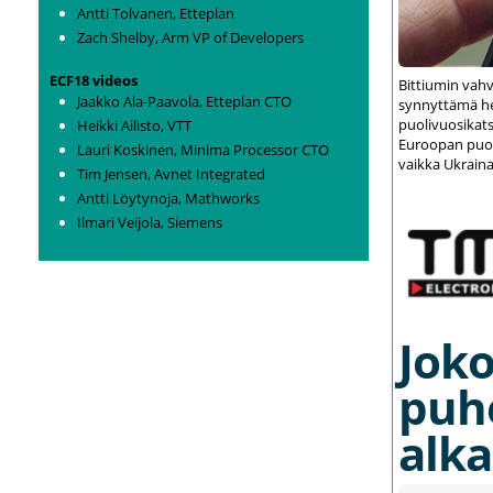
Antti Tolvanen, Etteplan
Zach Shelby, Arm VP of Developers
ECF18 videos
Bittiumin vah
Jaakko Ala-Paavola, Etteplan CTO
synnyttämä het
puolivuosikats
Heikki Ailisto, VTT
Euroopan puolu
Lauri Koskinen, Minima Processor CTO
vaikka Ukraina
Tim Jensen, Avnet Integrated
Antti Löytynoja, Mathworks
Ilmari Veijola, Siemens
Joko
puh
alka