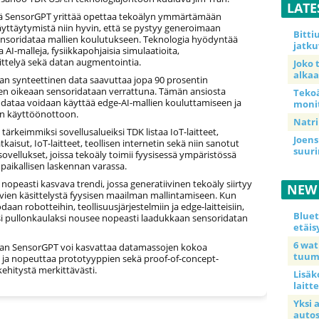
LATE
ä SensorGPT yrittää opettaa tekoälyn ymmärtämään
äyttäytymistä niin hyvin, että se pystyy generoimaan
Bitt
 sensoridataa mallien koulutukseen. Teknologia hyödyntää
jatku
a AI-malleja, fysiikkapohjaisia simulaatioita,
ittelyä sekä datan augmentointia.
Joko 
alkaa
n synteettinen data saavuttaa jopa 90 prosentin
n oikeaan sensoridataan verrattuna. Tämän ansiosta
Teko
 dataa voidaan käyttää edge-AI-mallien kouluttamiseen ja
moni
 käyttöönottoon.
Natri
tärkeimmiksi sovellusalueiksi TDK listaa IoT-laitteet,
Joens
tkaisut, IoT-laitteet, teollisen internetin sekä niin sanotut
suur
-sovellukset, joissa tekoäly toimii fyysisessä ympäristössä
 paikallisen laskennan varassa.
 nopeasti kasvava trendi, jossa generatiivinen tekoäly siirtyy
NEW
uvien käsittelystä fyysisen maailman mallintamiseen. Kun
daan robotteihin, teollisuusjärjestelmiin ja edge-laitteisiin,
Blue
 pullonkaulaksi nousee nopeasti laadukkaan sensoridatan
etäis
6 wa
n SensorGPT voi kasvattaa datamassojen kokoa
tuum
a ja nopeuttaa prototyyppien sekä proof-of-concept-
kehitystä merkittävästi.
Lisäk
laitte
Yksi 
auto