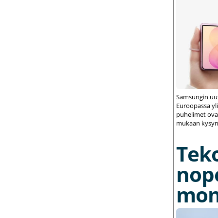
Samsungin uus
Euroopassa yli
puhelimet ovat
mukaan kysynt
Tek
nop
mon