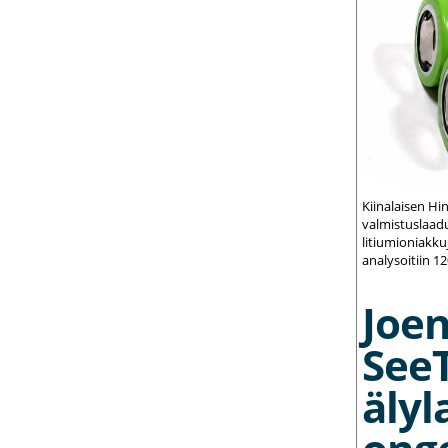
Kiinalaisen Hi
valmistuslaadu
litiumioniakku
analysoitiin 1
Joe
See
älyl