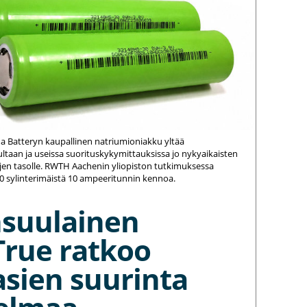
na Batteryn kaupallinen natriumioniakku yltää
ltaan ja useissa suorituskykymittauksissa jo nykyaikaisten
jen tasolle. RWTH Aachenin yliopiston tutkimuksessa
20 sylinterimäistä 10 ampeeritunnin kennoa.
nsuulainen
True ratkoo
asien suurinta