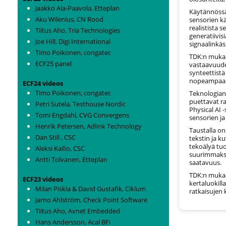
Jaakko Ala-Paavola, Etteplan
Käytännöss
Aku Wilenius, CN Rood
sensorien k
realistista
Tiitus Aho, Tria Technologies
generatiivisi
Joe Hill, Digi International
signaalinkäs
Timo Poikonen, congatec
TDK:n mukaa
ECF25 panel
vastaavuude
synteettistä
nopeampaan
ECF24 videos
Timo Poikonen, congatec
Teknologian 
puettavat ra
Petri Sutela, Testhouse Nordic
Physical AI 
Tomi Engdahl, CVG Convergens
sensorien ja
Henrik Petersen, Adlink Technology
Taustalla on
Dan Still , CSC
tekstin ja k
tekoälyä tuo
Aleksi Kallio, CSC
suurimmaksi
Antti Tolvanen, Etteplan
saatavuus.
TDK:n mukaa
ECF23 videos
kertaluokill
Milan Piskla & David Gustafik, Ciklum
ratkaisujen 
Jarno Ahlström, Check Point Software
Tiitus Aho, Avnet Embedded
Hans Andersson, Acal BFi