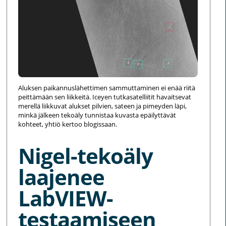
Aluksen paikannuslähettimen sammuttaminen ei enää riitä
peittämään sen liikkeitä. Iceyen tutkasatelliitit havaitsevat
merellä liikkuvat alukset pilvien, sateen ja pimeyden läpi,
minkä jälkeen tekoäly tunnistaa kuvasta epäilyttävät
kohteet, yhtiö kertoo blogissaan.
Nigel-tekoäly
laajenee
LabVIEW-
testaamiseen