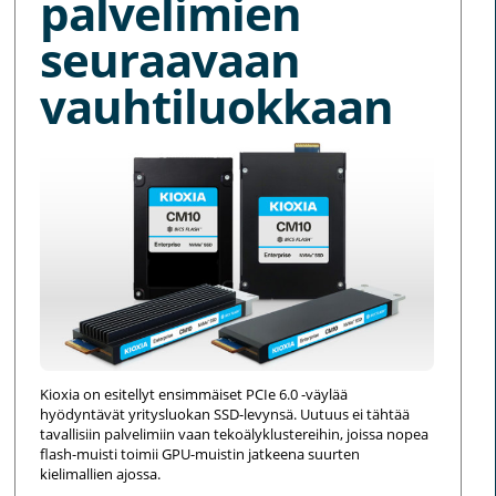
palvelimien
seuraavaan
vauhtiluokkaan
Kioxia on esitellyt ensimmäiset PCIe 6.0 -väylää
hyödyntävät yritysluokan SSD-levynsä. Uutuus ei tähtää
tavallisiin palvelimiin vaan tekoälyklustereihin, joissa nopea
flash-muisti toimii GPU-muistin jatkeena suurten
kielimallien ajossa.