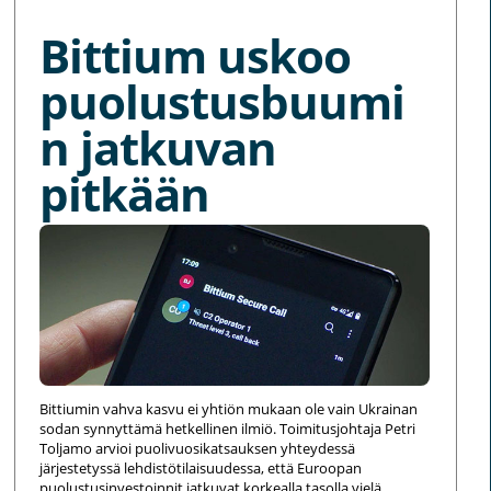
Bittium uskoo
puolustusbuumi
n jatkuvan
pitkään
Bittiumin vahva kasvu ei yhtiön mukaan ole vain Ukrainan
sodan synnyttämä hetkellinen ilmiö. Toimitusjohtaja Petri
Toljamo arvioi puolivuosikatsauksen yhteydessä
järjestetyssä lehdistötilaisuudessa, että Euroopan
puolustusinvestoinnit jatkuvat korkealla tasolla vielä