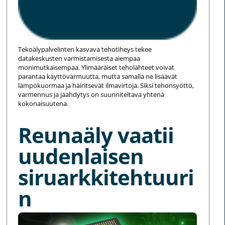
Tekoälypalvelinten kasvava tehotiheys tekee
datakeskusten varmistamisesta aiempaa
monimutkaisempaa. Ylimääräiset teholähteet voivat
parantaa käyttövarmuutta, mutta samalla ne lisäävät
lämpökuormaa ja häiritsevät ilmavirtoja. Siksi tehonsyöttö,
varmennus ja jäähdytys on suunniteltava yhtenä
kokonaisuutena.
Reunaäly vaatii
uudenlaisen
siruarkkitehtuuri
n