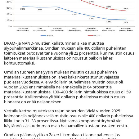
DRAM- ja NAND-muistien kallistuminen alkaa muuttaa
älypuhelinmarkkinaa. Omdian mukaan alle 400 dollarin puhelinten
toimitukset putoavat tänä vuonna yli 22 prosenttia, kun muistin osuus
laitteen materiaalikustannuksista on noussut paikoin lähes
kohtuuttomaksi.
Omdian tuoreen analyysin mukaan muistin osuus puhelimen
materiaalikustannuksista on lähes kaksinkertaistunut vajaassa
puolessa vuodessa. Alle 99 dollarin puhelimissa muistin osuus oli
vuoden 2026 ensimmäisellä neljänneksellä jo 64 prosenttia
materiaalikustannuksista. 100–400 dollarin hintaluokissa osuus oli 59
prosenttia. Kalliimmissa yli 800 dollarin puhelimissa muistin osuus
hinnasta on enää neljänneksen.
Vertailu kertoo muutoksen rajun nopeuden. Vielä vuoden 2025
kolmannella neljänneksellä muistin osuus alle 400 dollarin puhelimissa
liikkui noin 31–33 prosentissa. Nyt sama komponenttiryhmä vie
käytännössä suurimman osan halpamallien kustannusrakenteesta.
Omdian pääanalyytikko Zaker Lin mukaan tilanne pahenee, jos