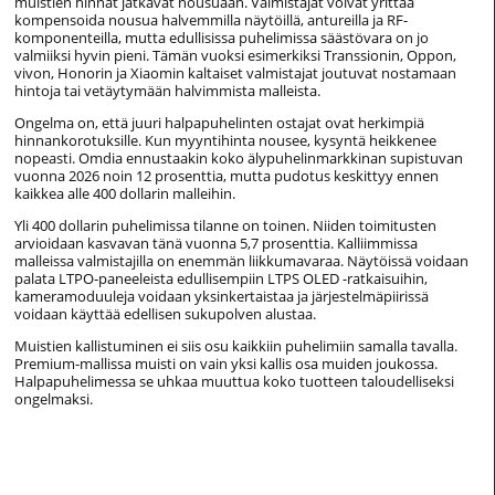
muistien hinnat jatkavat nousuaan. Valmistajat voivat yrittää
kompensoida nousua halvemmilla näytöillä, antureilla ja RF-
komponenteilla, mutta edullisissa puhelimissa säästövara on jo
valmiiksi hyvin pieni. Tämän vuoksi esimerkiksi Transsionin, Oppon,
vivon, Honorin ja Xiaomin kaltaiset valmistajat joutuvat nostamaan
hintoja tai vetäytymään halvimmista malleista.
Ongelma on, että juuri halpapuhelinten ostajat ovat herkimpiä
hinnankorotuksille. Kun myyntihinta nousee, kysyntä heikkenee
nopeasti. Omdia ennustaakin koko älypuhelinmarkkinan supistuvan
vuonna 2026 noin 12 prosenttia, mutta pudotus keskittyy ennen
kaikkea alle 400 dollarin malleihin.
Yli 400 dollarin puhelimissa tilanne on toinen. Niiden toimitusten
arvioidaan kasvavan tänä vuonna 5,7 prosenttia. Kalliimmissa
malleissa valmistajilla on enemmän liikkumavaraa. Näytöissä voidaan
palata LTPO-paneeleista edullisempiin LTPS OLED -ratkaisuihin,
kameramoduuleja voidaan yksinkertaistaa ja järjestelmäpiirissä
voidaan käyttää edellisen sukupolven alustaa.
Muistien kallistuminen ei siis osu kaikkiin puhelimiin samalla tavalla.
Premium-mallissa muisti on vain yksi kallis osa muiden joukossa.
Halpapuhelimessa se uhkaa muuttua koko tuotteen taloudelliseksi
ongelmaksi.