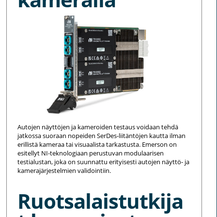
Autojen näyttöjen ja kameroiden testaus voidaan tehdä
jatkossa suoraan nopeiden SerDes-liitäntöjen kautta ilman
erillistä kameraa tai visuaalista tarkastusta. Emerson on
esitellyt NI-teknologiaan perustuvan modulaarisen
testialustan, joka on suunnattu erityisesti autojen näyttö- ja
kamerajärjestelmien validointiin.
Ruotsalaistutkija