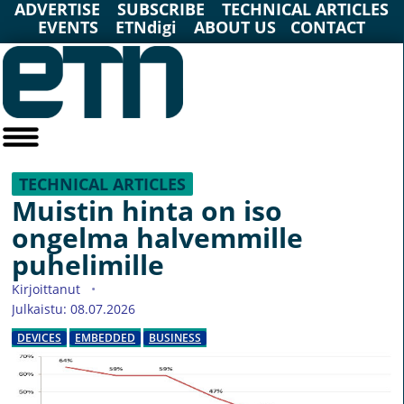
ADVERTISE
SUBSCRIBE
TECHNICAL ARTICLES
EVENTS
ETNdigi
ABOUT US
CONTACT
TECHNICAL ARTICLES
Muistin hinta on iso
ongelma halvemmille
puhelimille
Kirjoittanut
Julkaistu: 08.07.2026
DEVICES
EMBEDDED
BUSINESS