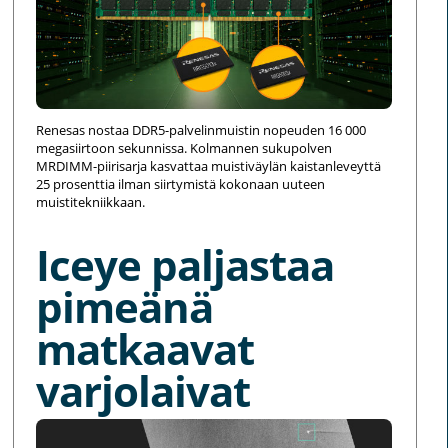
Renesas nostaa DDR5-palvelinmuistin nopeuden 16 000
megasiirtoon sekunnissa. Kolmannen sukupolven
MRDIMM-piirisarja kasvattaa muistiväylän kaistanleveyttä
25 prosenttia ilman siirtymistä kokonaan uuteen
muistitekniikkaan.
Iceye paljastaa
pimeänä
matkaavat
varjolaivat