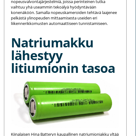
nopeusvalvontajärjestelmiä, joissa perinteinen tutka
vaihtuu yhä useammin tekoälyä hyödyntävään
konenäköön. Samalla nopeuskameroiden tehtävä laajenee
pelkästä ylinopeuden mittaamisesta useiden eri
liikennerikkomusten automaattiseen tunnistamiseen.
Natriumakku
lähestyy
litiumionin tasoa
Kiinalaisen Hina Batteryn kaupallinen natriumioniakku yltää