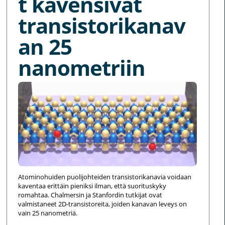
t kavensivat
transistorikanav
an 25
nanometriin
Atominohuiden puolijohteiden transistorikanavia voidaan
kaventaa erittäin pieniksi ilman, että suorituskyky
romahtaa. Chalmersin ja Stanfordin tutkijat ovat
valmistaneet 2D-transistoreita, joiden kanavan leveys on
vain 25 nanometriä.