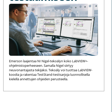
Emerson laajentaa NI Nigel-tekoälyn koko LabVIEW+-
ohjelmistoperheeseen. Samalla Nigel siirtyy
neuvonantajasta tekijäksi. Tekoäly voi tuottaa LabVIEW-
koodia ja rakentaa TestStand-testisarjoja luonnollisella
kielellä annettujen ohjeiden perusteella.