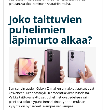
pitkään, vaikka Ukrainaan saataisiin rauha.
Joko taittuvien
puhelimien
läpimurto alkaa?
Samsungin uusien Galaxy Z -mallien ennakkotilaukset ovat
kasvaneet Euroopassa yli 20 prosenttia viime vuodesta.
Vaikka taittuvanäyttöiset puhelimet ovat edelleen vain
pieni osa koko älypuhelinmarkkinaa, yhtiön mukaan
kysyntä on nyt selvästi aiempaa vahvempaa.