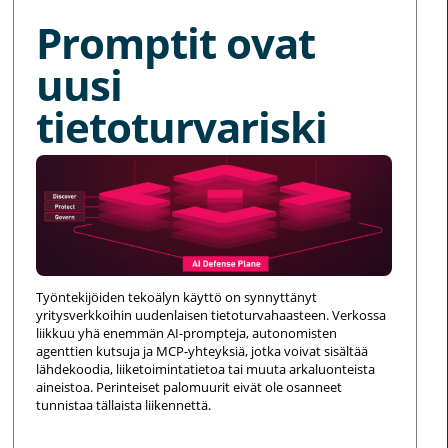
Promptit ovat
uusi
tietoturvariski
Työntekijöiden tekoälyn käyttö on synnyttänyt
yritysverkkoihin uudenlaisen tietoturvahaasteen. Verkossa
liikkuu yhä enemmän AI-prompteja, autonomisten
agenttien kutsuja ja MCP-yhteyksiä, jotka voivat sisältää
lähdekoodia, liiketoimintatietoa tai muuta arkaluonteista
aineistoa. Perinteiset palomuurit eivät ole osanneet
tunnistaa tällaista liikennettä.