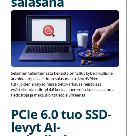
salasana
Selaimen tallentamasta keksistä on tullut kyberrikollisille
arvokkaampi saalis kuin salasanasta. NordVPN:n
tutkijoiden analysoimissa tietovarkausaineistoissa
evästetietoja esiintyi 4,6 kertaa enemmän kuin salasanoja,
tiedostoja ja maksukorttitietoja yhteensä.
PCIe 6.0 tuo SSD-
levyt AI-