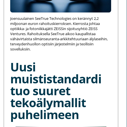
Joensuulainen SeeTrue Technologies on kerännyt 2,2
miljoonan euron rahoituskierroksen. Kierrosta johtaa
optiikka- ja fotoniikkajätti ZEISSin sijoitusyhtiö ZEISS
Ventures. Rahoituksella SeeTrue aikoo kaupallistaa
vähävirtaista silmänseuranta-arkkitehtuuriaan älylaseihin,
terveydenhuollon optisiin järjestelmiin ja teollisiin
sovelluksiin.
Uusi
muististandardi
tuo suuret
tekoälymallit
puhelimeen