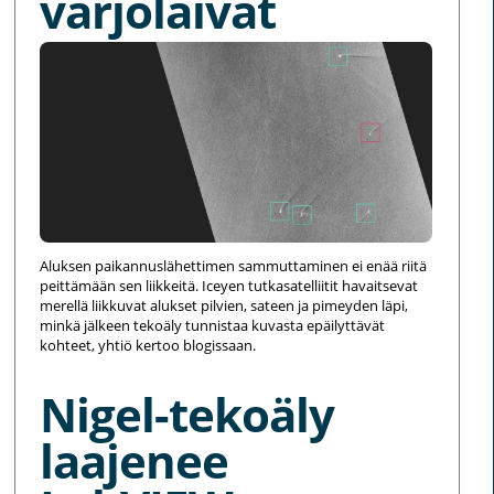
varjolaivat
Aluksen paikannuslähettimen sammuttaminen ei enää riitä
peittämään sen liikkeitä. Iceyen tutkasatelliitit havaitsevat
merellä liikkuvat alukset pilvien, sateen ja pimeyden läpi,
minkä jälkeen tekoäly tunnistaa kuvasta epäilyttävät
kohteet, yhtiö kertoo blogissaan.
Nigel-tekoäly
laajenee