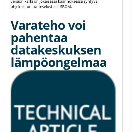
version kärki on jokaisessa käännöksessä syntyvä
ohjelmiston tuoteseloste eli SBOM.
Varateho voi
pahentaa
datakeskuksen
lämpöongelmaa