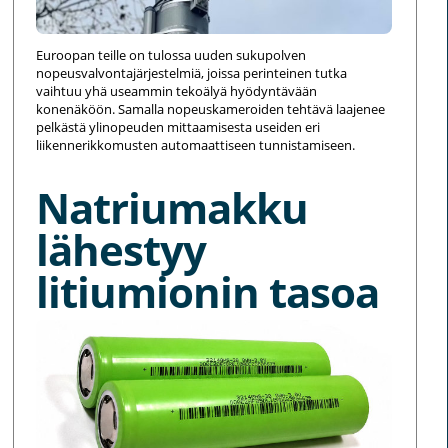
Euroopan teille on tulossa uuden sukupolven
nopeusvalvontajärjestelmiä, joissa perinteinen tutka
vaihtuu yhä useammin tekoälyä hyödyntävään
konenäköön. Samalla nopeuskameroiden tehtävä laajenee
pelkästä ylinopeuden mittaamisesta useiden eri
liikennerikkomusten automaattiseen tunnistamiseen.
Natriumakku
lähestyy
litiumionin tasoa