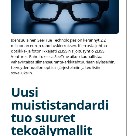
Joensuulainen SeeTrue Technologies on kerännyt 2,2
miljoonan euron rahoituskierroksen. Kierrosta johtaa
optiikka- ja fotoniikkajätti ZEISSin sijoitusyhtiö ZEISS
Ventures. Rahoituksella SeeTrue aikoo kaupallistaa
vähävirtaista silmänseuranta-arkkitehtuuriaan älylaseihin,
terveydenhuollon optisiin järjestelmiin ja teollisiin
sovelluksiin.
Uusi
muististandardi
tuo suuret
tekoälymallit