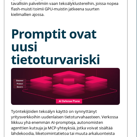
tavallisiin palvelimiin vaan tekoälyklustereihin, joissa nopea
flash-muisti toimii GPU-muistin jatkeena suurten
kielimallien ajossa.
Promptit ovat
uusi
tietoturvariski
Työntekijöiden tekoälyn käyttö on synnyttänyt
yritysverkkoihin uudenlaisen tietoturvahaasteen. Verkossa
liikkuu yhä enemmän AI-prompteja, autonomisten
agenttien kutsuja ja MCP-yhteyksiä, jotka voivat sisältää
lähdekoodia, liiketoimintatietoa tai muuta arkaluonteista