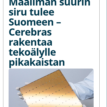
Maailman suurin
siru tulee
Suomeen –
Cerebras
rakentaa
tekoälylle
pikakaistan