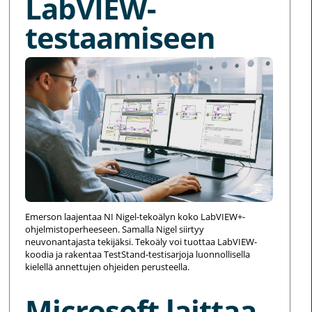
LabVIEW-
testaamiseen
Emerson laajentaa NI Nigel-tekoälyn koko LabVIEW+-
ohjelmistoperheeseen. Samalla Nigel siirtyy
neuvonantajasta tekijäksi. Tekoäly voi tuottaa LabVIEW-
koodia ja rakentaa TestStand-testisarjoja luonnollisella
kielellä annettujen ohjeiden perusteella.
Microsoft laittaa