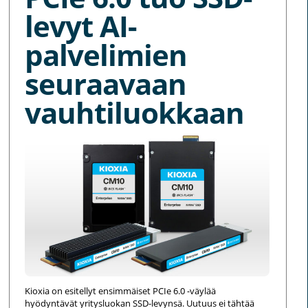
levyt AI-
palvelimien
seuraavaan
vauhtiluokkaan
Kioxia on esitellyt ensimmäiset PCIe 6.0 -väylää
hyödyntävät yritysluokan SSD-levynsä. Uutuus ei tähtää