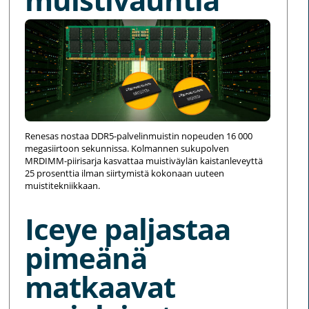
Renesas nostaa DDR5-palvelinmuistin nopeuden 16 000
megasiirtoon sekunnissa. Kolmannen sukupolven
MRDIMM-piirisarja kasvattaa muistiväylän kaistanleveyttä
25 prosenttia ilman siirtymistä kokonaan uuteen
muistitekniikkaan.
Iceye paljastaa
pimeänä
matkaavat