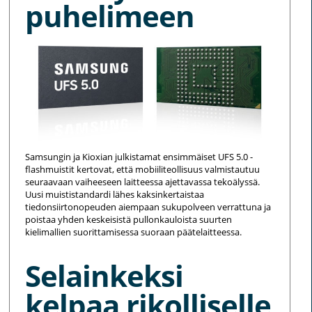
puhelimeen
Samsungin ja Kioxian julkistamat ensimmäiset UFS 5.0 -
flashmuistit kertovat, että mobiiliteollisuus valmistautuu
seuraavaan vaiheeseen laitteessa ajettavassa tekoälyssä.
Uusi muististandardi lähes kaksinkertaistaa
tiedonsiirtonopeuden aiempaan sukupolveen verrattuna ja
poistaa yhden keskeisistä pullonkauloista suurten
kielimallien suorittamisessa suoraan päätelaitteessa.
Selainkeksi
kelpaa rikolliselle