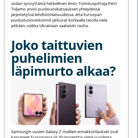
sodan synnyttämä hetkellinen ilmiö. Toimitusjohtaja Petri
Toljamo arvioi puolivuosikatsauksen yhteydessä
järjestetyssä lehdistötilaisuudessa, että Euroopan
puolustusinvestoinnit jatkuvat korkealla tasolla vielä
pitkään, vaikka Ukrainaan saataisiin rauha.
Joko taittuvien
puhelimien
läpimurto alkaa?
Samsungin uusien Galaxy Z -mallien ennakkotilaukset ovat
kasvaneet Euroopassa yli 20 prosenttia viime vuodesta.