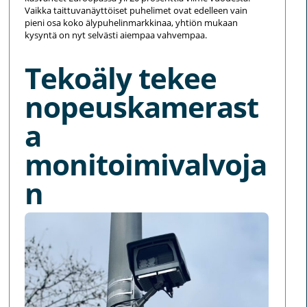
Vaikka taittuvanäyttöiset puhelimet ovat edelleen vain
pieni osa koko älypuhelinmarkkinaa, yhtiön mukaan
kysyntä on nyt selvästi aiempaa vahvempaa.
Tekoäly tekee
nopeuskamerast
a
monitoimivalvoja
n