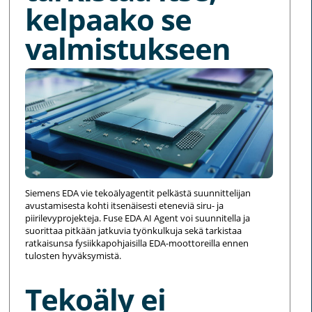
kelpaako se
valmistukseen
Siemens EDA vie tekoälyagentit pelkästä suunnittelijan
avustamisesta kohti itsenäisesti eteneviä siru- ja
piirilevyprojekteja. Fuse EDA AI Agent voi suunnitella ja
suorittaa pitkään jatkuvia työnkulkuja sekä tarkistaa
ratkaisunsa fysiikkapohjaisilla EDA-moottoreilla ennen
tulosten hyväksymistä.
Tekoäly ei