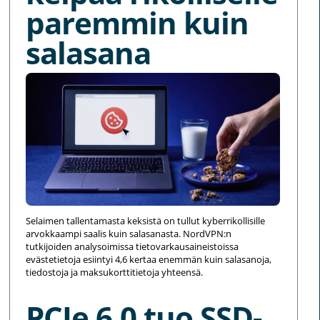
paremmin kuin
salasana
Selaimen tallentamasta keksistä on tullut kyberrikollisille
arvokkaampi saalis kuin salasanasta. NordVPN:n
tutkijoiden analysoimissa tietovarkausaineistoissa
evästetietoja esiintyi 4,6 kertaa enemmän kuin salasanoja,
tiedostoja ja maksukorttitietoja yhteensä.
PCIe 6.0 tuo SSD-