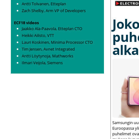
Antti Tolvanen, Etteplan
Zach Shelby, Arm VP of Developers
Joko
ECF18 videos
Jaakko Ala-Paavola, Etteplan CTO
puh
Heikki Ailisto, VTT
Lauri Koskinen, Minima Processor CTO
alka
Tim Jensen, Avnet Integrated
Antti Löytynoja, Mathworks
Ilmari Veijola, Siemens
Samsungin uus
Euroopassa yli
puhelimet ovat