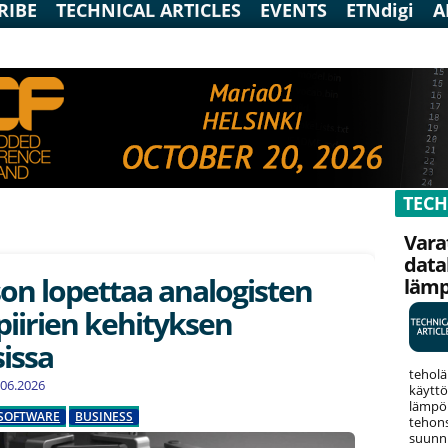
RIBE
TECHNICAL ARTICLES
EVENTS
ETNdigi
A
TECH
Vara
data
son lopettaa analogisten
läm
piirien kehityksen
issa
teholä
7.06.2026
käyttö
lämpök
SOFTWARE
BUSINESS
tehons
suunni