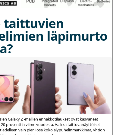
 taittuvien
elimien läpimurto
a?
ien Galaxy Z -mallien ennakkotilaukset ovat kasvaneet
 20 prosenttia viime vuodesta. Vaikka taittuvanäyttöiset
 edelleen vain pieni osa koko älypuhelinmarkkinaa, yhtiön