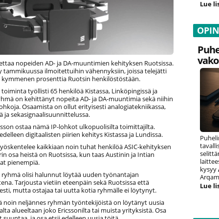
Lue li
OPI
Puhe
vako
pettaa nopeiden AD- ja DA-muuntimien kehityksen Ruotsissa.
yy tammikuussa ilmoitettuihin vähennyksiin, joissa telejätti
in kymmenen prosenttia Ruotsin henkilöstöstään.
toiminta työllisti 65 henkilöä Kistassa, Linköpingissä ja
yhmä on kehittänyt nopeita AD- ja DA-muuntimia sekä niihin
rilohkoja. Osaamista on ollut erityisesti analogiatekniikassa,
sä ja sekasignaalisuunnittelussa.
csson ostaa nämä IP-lohkot ulkopuolisilta toimittajilta.
edelleen digitaalisten piirien kehitys Kistassa ja Lundissa.
Puheli
tavall
 työskentelee kaikkiaan noin tuhat henkilöä ASIC-kehityksen
selitt
rin osa heistä on Ruotsissa, kun taas Austinin ja Intian
laitte
vat pienempiä.
kysyy
 ryhmä olisi halunnut löytää uuden työnantajan
Arqam 
na. Tarjousta vietiin eteenpäin sekä Ruotsissa että
Lue li
esti, mutta ostajaa tai uutta kotia ryhmälle ei löytynyt.
lä noin neljännes ryhmän työntekijöistä on löytänyt uusia
lta alueeltaan joko Ericssonilta tai muista yrityksistä. Osa
 suuntaa, ja osa etsii edelleen uusia töitä.