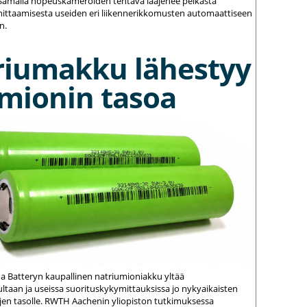
amalla nopeuskameroiden tehtävä laajenee pelkästä
ittaamisesta useiden eri liikennerikkomusten automaattiseen
n.
riumakku lähestyy
umionin tasoa
na Batteryn kaupallinen natriumioniakku yltää
ltaan ja useissa suorituskykymittauksissa jo nykyaikaisten
jen tasolle. RWTH Aachenin yliopiston tutkimuksessa