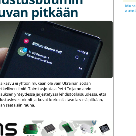
Murat
kuvan pitkään
auto
va kasvu ei yhtiön mukaan ole vain Ukrainan sodan
kellinen ilmiö. Toimitusjohtaja Petri Toljamo arvioi
auksen yhteydessä järjestetyssä lehdistötilaisuudessa, että
stusinvestoinnit jatkuvat korkealla tasolla vielä pitkään,
an saataisiin rauha.