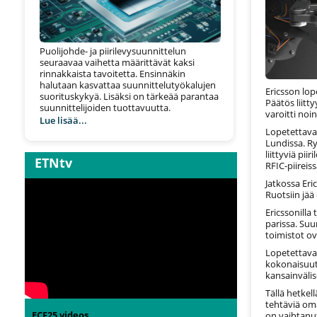
Puolijohde- ja piirilevysuunnittelun
seuraavaa vaihetta määrittävät kaksi
rinnakkaista tavoitetta. Ensinnäkin
halutaan kasvattaa suunnittelutyökalujen
Ericsson lo
suorituskykyä. Lisäksi on tärkeää parantaa
Päätös liitt
suunnittelijoiden tuottavuutta.
varoitti no
Lue lisää...
Lopetettava 
Lundissa. R
liittyviä pii
ETNtv
RFIC-piireis
Jatkossa Eri
Ruotsiin jää 
Ericssonilla
parissa. Suu
toimistot o
Lopetettava
kokonaisuute
kansainvälis
Tällä hetkel
tehtäviä oma
ECF25 videos
on vaihtanut