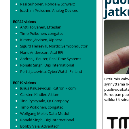
Pasi Suhonen, Rohde & Schwarz
jat
Joachim Preissner, Analog Devices
ECF22 videos
Antti Tolvanen, Etteplan
Timo Poikonen, congatec
Kimmo Järvinen, Xiphera
Sigurd Hellesvik, Nordic Semiconductor
Hans Andersson, Acal BFi
Andrea J. Beuter, Real-Time Systems
Ronald Singh, Digi International
Pertti Jalasvirta, CyberWatch Finland
Bittiumin vah
ECF19 videos
synnyttämä het
Julius Kaluzevicius, Rutronik.com
puolivuosikats
Carsten Kindler, Altium
Euroopan puolu
vaikka Ukraina
Tino Pyssysalo, Qt Company
Timo Poikonen, congatec
Wolfgang Meier, Data-Modul
Ronald Singh, Digi International
Bobby Vale, Advantech