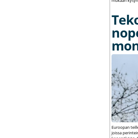
mukaan kysynt
Tek
nop
mon
Euroopan teil
joissa perint