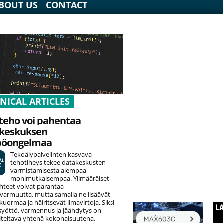
BOUT US
CONTACT
NICAL ARTICLES
teho voi pahentaa
keskuksen
pöongelmaa
Tekoälypalvelinten kasvava
tehotiheys tekee datakeskusten
varmistamisesta aiempaa
monimutkaisempaa. Ylimääräiset
hteet voivat parantaa
varmuutta, mutta samalla ne lisäävät
uormaa ja häiritsevät ilmavirtoja. Siksi
yöttö, varmennus ja jäähdytys on
teltava yhtenä kokonaisuutena.