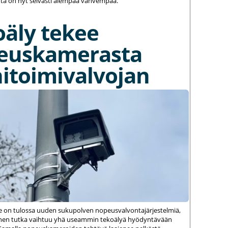
ä on nyt selvästi aiempaa vahvempaa.
oäly tekee
euskamerasta
itoimivalvojan
le on tulossa uuden sukupolven nopeusvalvontajärjestelmiä,
einen tutka vaihtuu yhä useammin tekoälyä hyödyntävään