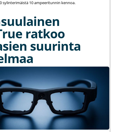
20 sylinterimäistä 10 ampeeritunnin kennoa.
nsuulainen
True ratkoo
asien suurinta
elmaa