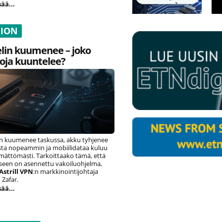
sää...
NION
lin kuumenee – joko
oja kuuntelee?
n kuumenee taskussa, akku tyhjenee
ista nopeammin ja mobiilidataa kuluu
ämättömästi. Tarkoittaako tämä, että
eseen on asennettu vakoiluohjelma,
Astrill VPN
:n markkinointijohtaja
Zafar.
sää...