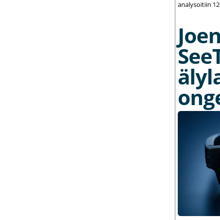
analysoitiin 1
Joe
See
älyl
ong