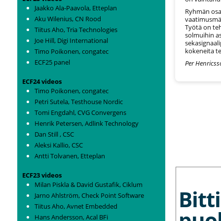
Jaakko Ala-Paavola, Etteplan
Ryhmän osaa
Aku Wilenius, CN Rood
vaatimusmäär
Työtä on teh
Tiitus Aho, Tria Technologies
solmuihin as
Joe Hill, Digi International
sekasignaalip
kokeneita te
Timo Poikonen, congatec
ECF25 panel
Per Henricss
ECF24 videos
Timo Poikonen, congatec
Petri Sutela, Testhouse Nordic
Tomi Engdahl, CVG Convergens
Henrik Petersen, Adlink Technology
Dan Still , CSC
Aleksi Kallio, CSC
Antti Tolvanen, Etteplan
MORE NEWS
ECF23 videos
Milan Piskla & David Gustafik, Ciklum
Bit
Jarno Ahlström, Check Point Software
Tiitus Aho, Avnet Embedded
puo
Hans Andersson, Acal BFi