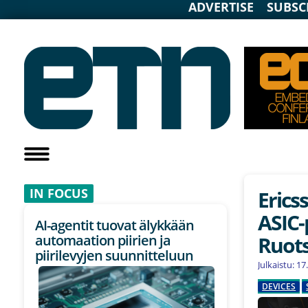
ADVERTISE
SUBSC
IN F
OCUS
Erics
ASIC-
AI-agentit tuovat älykkään
Ruots
automaation piirien ja
piirilevyjen suunnitteluun
Julkaistu: 1
DEVICES