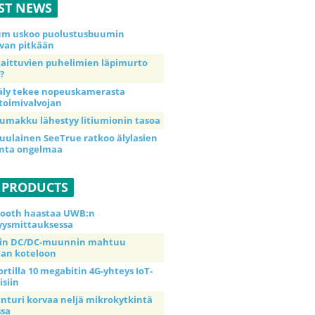
ST NEWS
ium uskoo puolustusbuumin
van pitkään
taittuvien puhelimien läpimurto
?
äly tekee nopeuskamerasta
toimivalvojan
umakku lähestyy litiumionin tasoa
uulainen SeeTrue ratkoo älylasien
inta ongelmaa
 PRODUCTS
tooth haastaa UWB:n
yysmittauksessa
tin DC/DC-muunnin mahtuu
an koteloon
ortilla 10 megabitin 4G-yhteys IoT-
isiin
anturi korvaa neljä mikrokytkintä
ssa