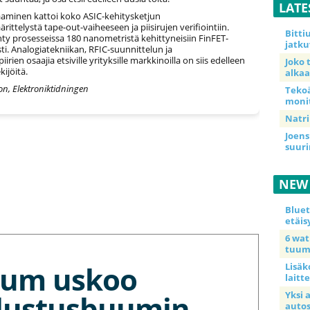
LATE
minen kattoi koko ASIC-kehitysketjun
ittelystä tape-out-vaiheeseen ja piisirujen verifiointiin.
Bitt
ty prosesseissa 180 nanometristä kehittyneisiin FinFET-
jatku
ti. Analogiatekniikan, RFIC-suunnittelun ja
iirien osaajia etsiville yrityksille markkinoilla on siis edelleen
Joko 
kijöitä.
alkaa
on, Elektroniktidningen
Teko
moni
Natri
Joens
suur
NEW
Blue
etäis
6 wa
tuum
tium uskoo
Lisäk
laitte
lustusbuumin
Yksi 
auto