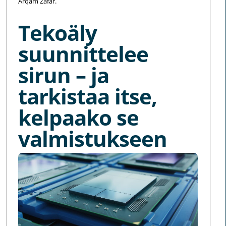
Arqam Zafar.
Tekoäly
suunnittelee
sirun – ja
tarkistaa itse,
kelpaako se
valmistukseen