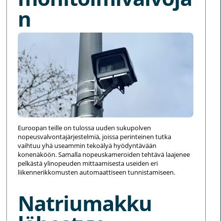
n
Euroopan teille on tulossa uuden sukupolven
nopeusvalvontajärjestelmiä, joissa perinteinen tutka
vaihtuu yhä useammin tekoälyä hyödyntävään
konenäköön. Samalla nopeuskameroiden tehtävä laajenee
pelkästä ylinopeuden mittaamisesta useiden eri
liikennerikkomusten automaattiseen tunnistamiseen.
Natriumakku