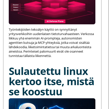
Työntekijöiden tekoälyn käyttö on synnyttänyt
yritysverkkoihin uudenlaisen tietoturvahaasteen. Verkossa
liikkuu yhä enemmän AI-prompteja, autonomisten
agenttien kutsuja ja MCP-yhteyksiä, jotka voivat sisältää
lähdekoodia, liiketoimintatietoa tai muuta arkaluonteista
aineistoa. Perinteiset palomuurit eivät ole osanneet
tunnistaa tällaista liikennettä.
Sulautettu linux
kertoo itse, mistä
se koostuu