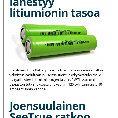
lähestyy
litiumionin tasoa
Kiinalaisen Hina Batteryn kaupallinen natriumioniakku yltää
valmistuslaadultaan ja useissa suorituskykymittauksissa jo
nykyaikaisten litiumioniakkujen tasolle. RWTH Aachenin
yliopiston tutkimuksessa analysoitiin 120 sylinterimäistä 10
ampeeritunnin kennoa.
Joensuulainen
SeeTrue ratkoo