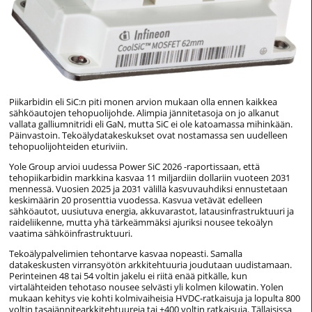
Piikarbidin eli SiC:n piti monen arvion mukaan olla ennen kaikkea
sähköautojen tehopuolijohde. Alimpia jännitetasoja on jo alkanut
vallata galliumnitridi eli GaN, mutta SiC ei ole katoamassa mihinkään.
Päinvastoin. Tekoälydatakeskukset ovat nostamassa sen uudelleen
tehopuolijohteiden eturiviin.
Yole Group arvioi uudessa Power SiC 2026 -raportissaan, että
tehopiikarbidin markkina kasvaa 11 miljardiin dollariin vuoteen 2031
mennessä. Vuosien 2025 ja 2031 välillä kasvuvauhdiksi ennustetaan
keskimäärin 20 prosenttia vuodessa. Kasvua vetävät edelleen
sähköautot, uusiutuva energia, akkuvarastot, latausinfrastruktuuri ja
raideliikenne, mutta yhä tärkeämmäksi ajuriksi nousee tekoälyn
vaatima sähköinfrastruktuuri.
Tekoälypalvelimien tehontarve kasvaa nopeasti. Samalla
datakeskusten virransyötön arkkitehtuuria joudutaan uudistamaan.
Perinteinen 48 tai 54 voltin jakelu ei riitä enää pitkälle, kun
virtalähteiden tehotaso nousee selvästi yli kolmen kilowatin. Yolen
mukaan kehitys vie kohti kolmivaiheisia HVDC-ratkaisuja ja lopulta 800
voltin tasajännitearkkitehtuureja tai ±400 voltin ratkaisuja. Tällaisissa