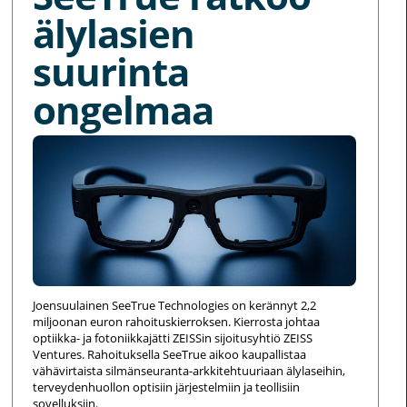
älylasien
suurinta
ongelmaa
Joensuulainen SeeTrue Technologies on kerännyt 2,2
miljoonan euron rahoituskierroksen. Kierrosta johtaa
optiikka- ja fotoniikkajätti ZEISSin sijoitusyhtiö ZEISS
Ventures. Rahoituksella SeeTrue aikoo kaupallistaa
vähävirtaista silmänseuranta-arkkitehtuuriaan älylaseihin,
terveydenhuollon optisiin järjestelmiin ja teollisiin
sovelluksiin.