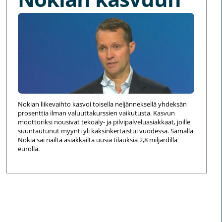
Nokian liikevaihto kasvoi toisella neljänneksellä yhdeksän
prosenttia ilman valuuttakurssien vaikutusta. Kasvun
moottoriksi nousivat tekoäly- ja pilvipalveluasiakkaat, joille
suuntautunut myynti yli kaksinkertaistui vuodessa. Samalla
Nokia sai näiltä asiakkailta uusia tilauksia 2,8 miljardilla
eurolla.