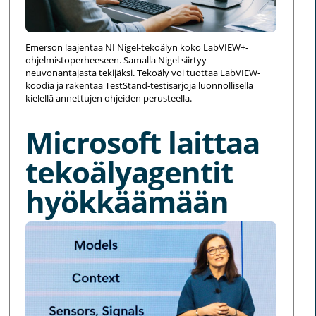
Emerson laajentaa NI Nigel-tekoälyn koko LabVIEW+-
ohjelmistoperheeseen. Samalla Nigel siirtyy
neuvonantajasta tekijäksi. Tekoäly voi tuottaa LabVIEW-
koodia ja rakentaa TestStand-testisarjoja luonnollisella
kielellä annettujen ohjeiden perusteella.
Microsoft laittaa
tekoälyagentit
hyökkäämään