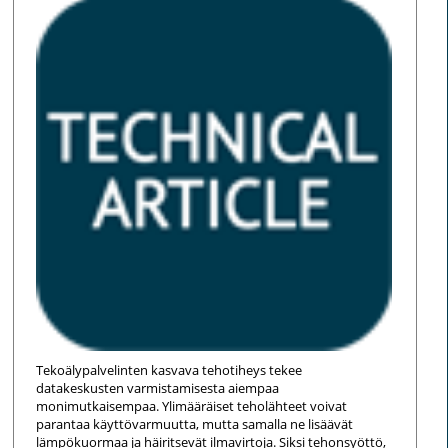
Tekoälypalvelinten kasvava tehotiheys tekee
datakeskusten varmistamisesta aiempaa
monimutkaisempaa. Ylimääräiset teholähteet voivat
parantaa käyttövarmuutta, mutta samalla ne lisäävät
lämpökuormaa ja häiritsevät ilmavirtoja. Siksi tehonsyöttö,