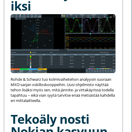
iksi
Rohde & Schwarz tuo kolmivaihetehon analyysin suoraan
MXO-sarjan oskilloskooppeihin. Uusi ohjelmisto näyttää
tehon lisäksi myös sen, mitä jännite- ja virtakäyrissä todella
tapahtuu – eikä vian syytä tarvitse enää metsästää kahdella
eri mittalaitteella.
Tekoäly nosti
Nokian kasvuun