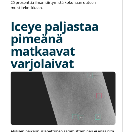
25 prosenttia ilman siirtymistä kokonaan uuteen
muistitekniikkaan.
Iceye paljastaa
pimeänä
matkaavat
varjolaivat
Aluksen paikannuslähettimen sammuttaminen ei enää riitä