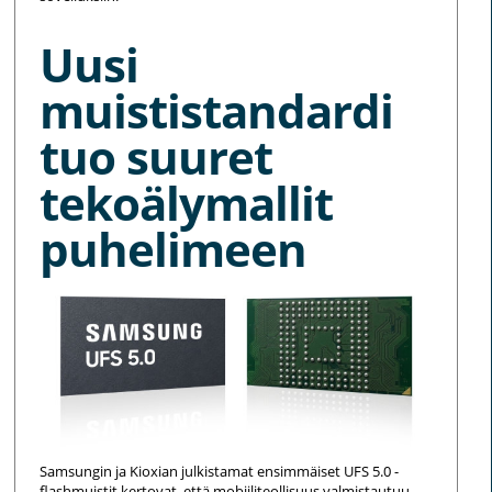
Uusi
muististandardi
tuo suuret
tekoälymallit
puhelimeen
Samsungin ja Kioxian julkistamat ensimmäiset UFS 5.0 -
flashmuistit kertovat, että mobiiliteollisuus valmistautuu