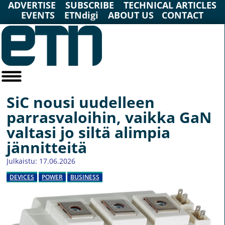
ADVERTISE
SUBSCRIBE
TECHNICAL ARTICLES
EVENTS
ETNdigi
ABOUT US
CONTACT
SiC nousi uudelleen
parrasvaloihin, vaikka GaN
valtasi jo siltä alimpia
jännitteitä
Julkaistu: 17.06.2026
DEVICES
POWER
BUSINESS