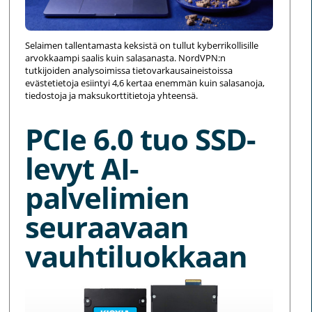
Selaimen tallentamasta keksistä on tullut kyberrikollisille
arvokkaampi saalis kuin salasanasta. NordVPN:n
tutkijoiden analysoimissa tietovarkausaineistoissa
evästetietoja esiintyi 4,6 kertaa enemmän kuin salasanoja,
tiedostoja ja maksukorttitietoja yhteensä.
PCIe 6.0 tuo SSD-
levyt AI-
palvelimien
seuraavaan
vauhtiluokkaan