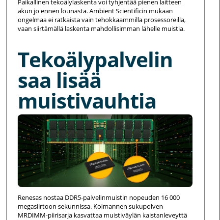
Paikallinen tekoälylaskenta voi tyhjentää pienen laitteen
akun jo ennen lounasta. Ambient Scientificin mukaan
ongelmaa ei ratkaista vain tehokkaammilla prosessoreilla,
vaan siirtämällä laskenta mahdollisimman lähelle muistia.
Tekoälypalvelin
saa lisää
muistivauhtia
Renesas nostaa DDR5-palvelinmuistin nopeuden 16 000
megasiirtoon sekunnissa. Kolmannen sukupolven
MRDIMM-piirisarja kasvattaa muistiväylän kaistanleveyttä