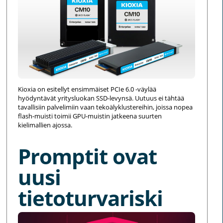
Kioxia on esitellyt ensimmäiset PCIe 6.0 -väylää
hyödyntävät yritysluokan SSD-levynsä. Uutuus ei tähtää
tavallisiin palvelimiin vaan tekoälyklustereihin, joissa nopea
flash-muisti toimii GPU-muistin jatkeena suurten
kielimallien ajossa.
Promptit ovat
uusi
tietoturvariski