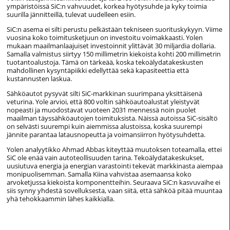
ympäristöissä SiC:n vahvuudet, korkea hyötysuhde ja kyky toimia
suurilla jännitteillä, tulevat uudelleen esiin.
SiC:n asema ei silti perustu pelkästään tekniseen suorituskykyyn. Viime
vuosina koko toimitusketjuun on investoitu voimakkaasti. Yolen
mukaan maailmanlaajuiset investoinnit ylittävät 30 miljardia dollaria.
Samalla valmistus siirtyy 150 millimetrin kiekoista kohti 200 millimetrin
tuotantoalustoja. Tämä on tärkeää, koska tekoälydatakeskusten
mahdollinen kysyntäpiikki edellyttää sekä kapasiteettia että
kustannusten laskua.
Sähköautot pysyvät silti SiC-markkinan suurimpana yksittäisenä
veturina. Yole arvioi, että 800 voltin sähköautoalustat yleistyvät
nopeasti ja muodostavat vuoteen 2031 mennessä noin puolet
maailman täyssähköautojen toimituksista. Näissä autoissa SiC-sisältö
on selvästi suurempi kuin aiemmissa alustoissa, koska suurempi
jännite parantaa latausnopeutta ja voimansiirron hyötysuhdetta.
Yolen analyytikko Ahmad Abbas kiteyttää muutoksen toteamalla, ettei
SiC ole enää vain autoteollisuuden tarina. Tekoälydatakeskukset,
uusiutuva energia ja energian varastointi tekevät markkinasta aiempaa
monipuolisemman. Samalla Kiina vahvistaa asemaansa koko
arvoketjussa kiekoista komponentteihin. Seuraava SiC:n kasvuvaihe ei
siis synny yhdestä sovelluksesta, vaan siitä, että sähköä pitää muuntaa
yhä tehokkaammin lähes kaikkialla.