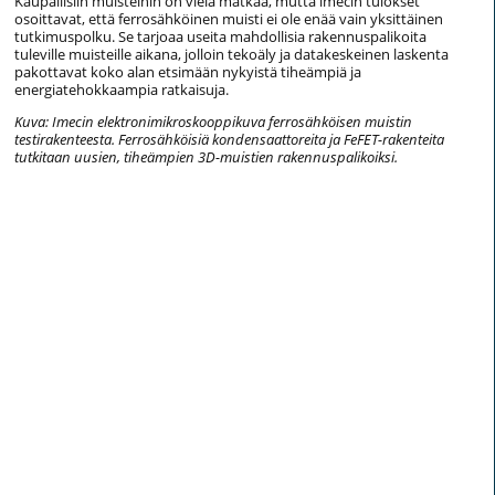
Kaupallisiin muisteihin on vielä matkaa, mutta imecin tulokset
osoittavat, että ferrosähköinen muisti ei ole enää vain yksittäinen
tutkimuspolku. Se tarjoaa useita mahdollisia rakennuspalikoita
tuleville muisteille aikana, jolloin tekoäly ja datakeskeinen laskenta
pakottavat koko alan etsimään nykyistä tiheämpiä ja
energiatehokkaampia ratkaisuja.
Kuva: Imecin elektronimikroskooppikuva ferrosähköisen muistin
testirakenteesta. Ferrosähköisiä kondensaattoreita ja FeFET-rakenteita
tutkitaan uusien, tiheämpien 3D-muistien rakennuspalikoiksi.