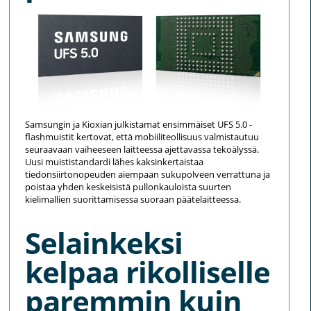
Samsungin ja Kioxian julkistamat ensimmäiset UFS 5.0 -
flashmuistit kertovat, että mobiiliteollisuus valmistautuu
seuraavaan vaiheeseen laitteessa ajettavassa tekoälyssä.
Uusi muististandardi lähes kaksinkertaistaa
tiedonsiirtonopeuden aiempaan sukupolveen verrattuna ja
poistaa yhden keskeisistä pullonkauloista suurten
kielimallien suorittamisessa suoraan päätelaitteessa.
Selainkeksi
kelpaa rikolliselle
paremmin kuin