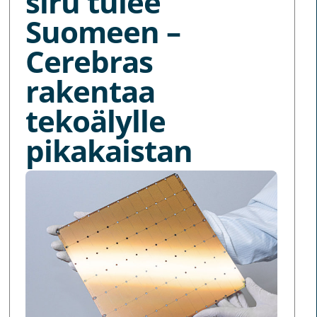
siru tulee
Suomeen –
Cerebras
rakentaa
tekoälylle
pikakaistan