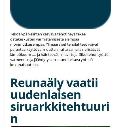
Tekoälypalvelinten kasvava tehotiheys tekee
datakeskusten varmistamisesta aiempaa
monimutkaisempaa. Ylimääräiset teholähteet voivat
parantaa käyttövarmuutta, mutta samalla ne lisäävät
lämpökuormaa ja häiritsevät ilmavirtoja. Siksi tehonsyöttö,
varmennus ja jäähdytys on suunniteltava yhtenä
kokonaisuutena.
Reunaäly vaatii
uudenlaisen
siruarkkitehtuuri
n