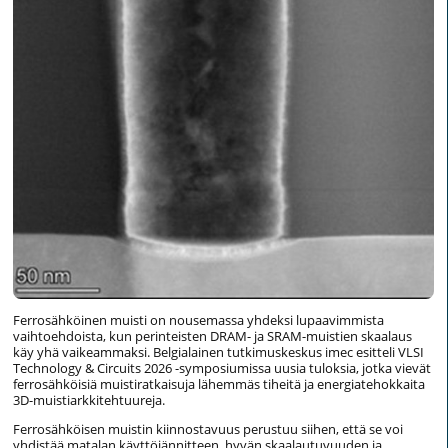
Ferrosähköinen muisti on nousemassa yhdeksi lupaavimmista
vaihtoehdoista, kun perinteisten DRAM- ja SRAM-muistien skaalaus
käy yhä vaikeammaksi. Belgialainen tutkimuskeskus imec esitteli VLSI
Technology & Circuits 2026 -symposiumissa uusia tuloksia, jotka vievät
ferrosähköisiä muistiratkaisuja lähemmäs tiheitä ja energiatehokkaita
3D-muistiarkkitehtuureja.
Ferrosähköisen muistin kiinnostavuus perustuu siihen, että se voi
yhdistää matalan käyttöjännitteen, hyvän skaalautuvuuden ja