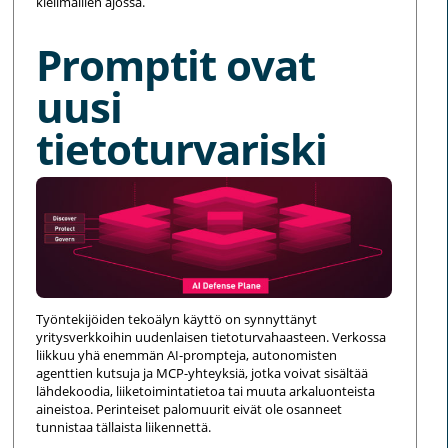
kielimallien ajossa.
Promptit ovat
uusi
tietoturvariski
Työntekijöiden tekoälyn käyttö on synnyttänyt
yritysverkkoihin uudenlaisen tietoturvahaasteen. Verkossa
liikkuu yhä enemmän AI-prompteja, autonomisten
agenttien kutsuja ja MCP-yhteyksiä, jotka voivat sisältää
lähdekoodia, liiketoimintatietoa tai muuta arkaluonteista
aineistoa. Perinteiset palomuurit eivät ole osanneet
tunnistaa tällaista liikennettä.