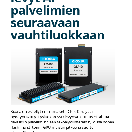
palvelimien
seuraavaan
vauhtiluokkaan
Kioxia on esitellyt ensimmäiset PCIe 6.0 -väylää
hyödyntävät yritysluokan SSD-levynsä. Uutuus ei tähtää
tavallisiin palvelimiin vaan tekoälyklustereihin, joissa nopea
flash-muisti toimii GPU-muistin jatkeena suurten