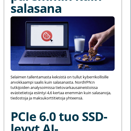
salasana
Selaimen tallentamasta keksistä on tullut kyberrikollisille
arvokkaampi saalis kuin salasanasta. NordVPN:n
tutkijoiden analysoimissa tietovarkausaineistoissa
evästetietoja esiintyi 4,6 kertaa enemmän kuin salasanoja,
tiedostoja ja maksukorttitietoja yhteensä.
PCIe 6.0 tuo SSD-
levyt AI-