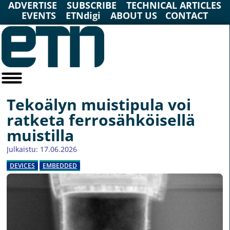
ADVERTISE
SUBSCRIBE
TECHNICAL ARTICLES
EVENTS
ETNdigi
ABOUT US
CONTACT
Tekoälyn muistipula voi
ratketa ferrosähköisellä
muistilla
Julkaistu: 17.06.2026
DEVICES
EMBEDDED