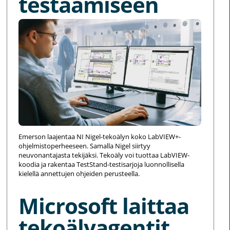
testaamiseen
Emerson laajentaa NI Nigel-tekoälyn koko LabVIEW+-
ohjelmistoperheeseen. Samalla Nigel siirtyy
neuvonantajasta tekijäksi. Tekoäly voi tuottaa LabVIEW-
koodia ja rakentaa TestStand-testisarjoja luonnollisella
kielellä annettujen ohjeiden perusteella.
Microsoft laittaa
tekoälyagentit