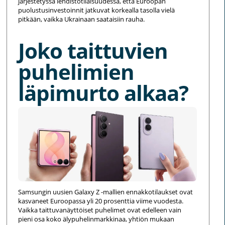
järjestetyssä lehdistötilaisuudessa, että Euroopan
puolustusinvestoinnit jatkuvat korkealla tasolla vielä
pitkään, vaikka Ukrainaan saataisiin rauha.
Joko taittuvien
puhelimien
läpimurto alkaa?
Samsungin uusien Galaxy Z -mallien ennakkotilaukset ovat
kasvaneet Euroopassa yli 20 prosenttia viime vuodesta.
Vaikka taittuvanäyttöiset puhelimet ovat edelleen vain
pieni osa koko älypuhelinmarkkinaa, yhtiön mukaan