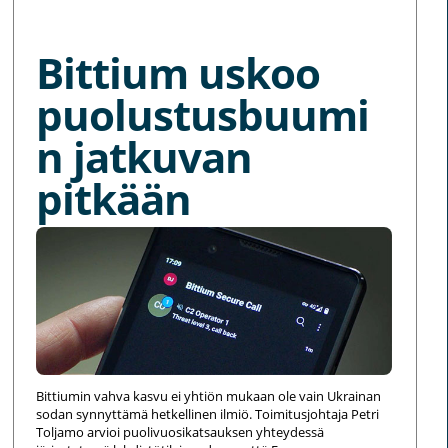
MORE NEWS
Bittium uskoo
puolustusbuumi
n jatkuvan
pitkään
Bittiumin vahva kasvu ei yhtiön mukaan ole vain Ukrainan
sodan synnyttämä hetkellinen ilmiö. Toimitusjohtaja Petri
Toljamo arvioi puolivuosikatsauksen yhteydessä