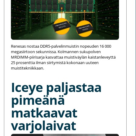
Renesas nostaa DDR5-palvelinmuistin nopeuden 16 000
megasiirtoon sekunnissa. Kolmannen sukupolven
MRDIMM-piirisarja kasvattaa muistiväylän kaistanleveyttä
25 prosenttia ilman siirtymistä kokonaan uuteen
muistitekniikkaan.
Iceye paljastaa
pimeänä
matkaavat
varjolaivat