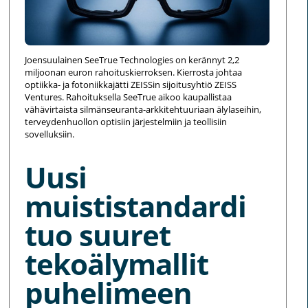
Joensuulainen SeeTrue Technologies on kerännyt 2,2
miljoonan euron rahoituskierroksen. Kierrosta johtaa
optiikka- ja fotoniikkajätti ZEISSin sijoitusyhtiö ZEISS
Ventures. Rahoituksella SeeTrue aikoo kaupallistaa
vähävirtaista silmänseuranta-arkkitehtuuriaan älylaseihin,
terveydenhuollon optisiin järjestelmiin ja teollisiin
sovelluksiin.
Uusi
muististandardi
tuo suuret
tekoälymallit
puhelimeen