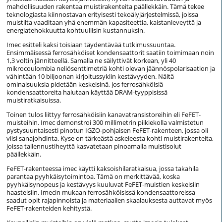
mahdollisuuden rakentaa muistirakenteita päällekkäin. Tämä tekee
teknologiasta kiinnostavan erityisesti tekoälyjärjestelmissä, joissa
muistilta vaaditaan yhä enemmän kapasiteettia, kaistanleveyttä ja
energiatehokkuutta kohtuullisin kustannuksin.
Imec esitteli kaksi toisiaan täydentävää tutkimussuuntaa.
Ensimmäisessä ferrosähköiset kondensaattorit saatiin toimimaan noin
1,3 voltin jännitteellä. Samalla ne säilyttivät korkean, yli 40
mikrocoulombia neliösenttimetriä kohti olevan jäännöspolarisaation ja
vähintään 10 biljoonan kirjoitussyklin kestävyyden. Näitä
ominaisuuksia pidetään keskeisinä, jos ferrosähköisiä
kondensaattoreita halutaan käyttää DRAM-tyyppisissä
muistiratkaisuissa.
Toinen tulos liittyy ferrosähköisiin kanavatransistoreihin eli FeFET-
muisteihin. Imec demonstroi 300 millimetrin piikiekolla valmistetun
pystysuuntaisesti pinotun IGZO-pohjaisen FeFET-rakenteen, jossa oli
viisi sanajohdinta. Kyse on tärkeästä askeleesta kohti muistirakenteita,
joissa tallennustiheyttä kasvatetaan pinoamalla muistisolut
päällekkäin.
FeFET-rakenteessa imec käytti kaksoishilaratkaisua, jossa takahila
parantaa pyyhkäisytoimintoa. Tämä on merkittävää, koska
pyyhkäisynopeus ja kestävyys kuuluvat FeFET-muistien keskeisiin
haasteisiin. Imecin mukaan ferrosähköisissä kondensaattoreissa
saadut opit rajapinnoista ja materiaalien skaalauksesta auttavat myös
FeFET-rakenteiden kehitystä.