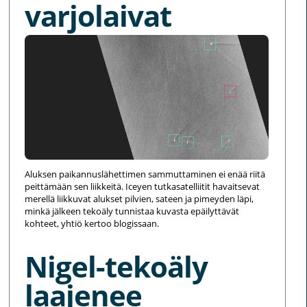
varjolaivat
Aluksen paikannuslähettimen sammuttaminen ei enää riitä
peittämään sen liikkeitä. Iceyen tutkasatelliitit havaitsevat
merellä liikkuvat alukset pilvien, sateen ja pimeyden läpi,
minkä jälkeen tekoäly tunnistaa kuvasta epäilyttävät
kohteet, yhtiö kertoo blogissaan.
Nigel-tekoäly
laajenee