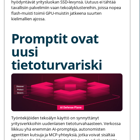
hyödyntävät yritysluokan SSD-levynsä. Uutuus ei tähtää
tavallisiin palvelimiin vaan tekoälyklustereihin, joissa nopea
flash-muisti toimii GPU-muistin jatkeena suurten
kielimallien ajossa.
Promptit ovat
uusi
tietoturvariski
Työntekijöiden tekoälyn käyttö on synnyttänyt
yritysverkkoihin uudenlaisen tietoturvahaasteen. Verkossa
liikkuu yhä enemmän AI-prompteja, autonomisten
agenttien kutsuja ja MCP-yhteyksiä, jotka voivat sisältää