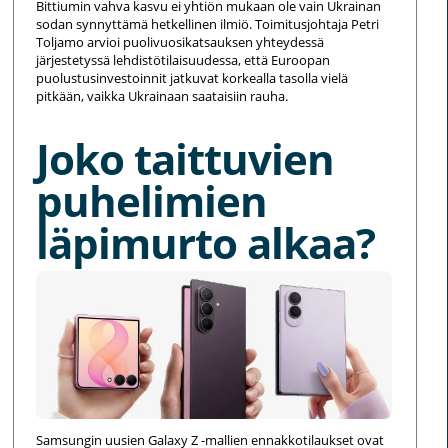
Bittiumin vahva kasvu ei yhtiön mukaan ole vain Ukrainan
sodan synnyttämä hetkellinen ilmiö. Toimitusjohtaja Petri
Toljamo arvioi puolivuosikatsauksen yhteydessä
järjestetyssä lehdistötilaisuudessa, että Euroopan
puolustusinvestoinnit jatkuvat korkealla tasolla vielä
pitkään, vaikka Ukrainaan saataisiin rauha.
Joko taittuvien
puhelimien
läpimurto alkaa?
Samsungin uusien Galaxy Z -mallien ennakkotilaukset ovat