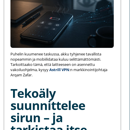
Puhelin kuumenee taskussa, akku tyhjenee tavallista
nopeammin ja mobiilidataa kuluu selittämättömästi.
Tarkoittaako tämä, että laitteeseen on asennettu
vakoiluohjelma, kysyy
Astrill VPN
:n markkinointijohtaja
Arqam Zafar.
Tekoäly
suunnittelee
sirun – ja
tarkistaa itse,