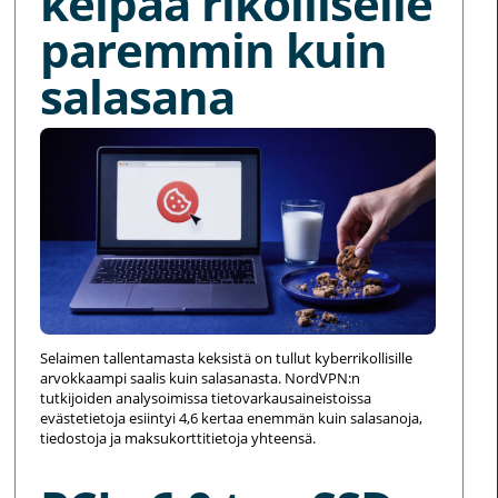
kelpaa rikolliselle
paremmin kuin
salasana
Selaimen tallentamasta keksistä on tullut kyberrikollisille
arvokkaampi saalis kuin salasanasta. NordVPN:n
tutkijoiden analysoimissa tietovarkausaineistoissa
evästetietoja esiintyi 4,6 kertaa enemmän kuin salasanoja,
tiedostoja ja maksukorttitietoja yhteensä.