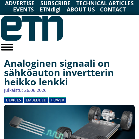
ADVERTISE
SUBSCRIBE
TECHNICAL ARTICLES
EVENTS
ETNdigi
ABOUT US
CONTACT
Analoginen signaali on
sähköauton invertterin
heikko lenkki
Julkaistu: 26.06.2026
DEVICES
EMBEDDED
POWER