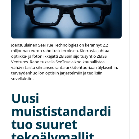
Joensuulainen SeeTrue Technologies on kerännyt 2,2
miljoonan euron rahoituskierroksen. Kierrosta johtaa
optiikka- ja fotoniikkajätti ZEISSin sijoitusyhtiö ZEISS
Ventures. Rahoituksella SeeTrue aikoo kaupallistaa
vähävirtaista silmänseuranta-arkkitehtuuriaan älylaseihin,
terveydenhuollon optisiin järjestelmiin ja teollisiin
sovelluksiin.
Uusi
muististandardi
tuo suuret
tekoälymallit