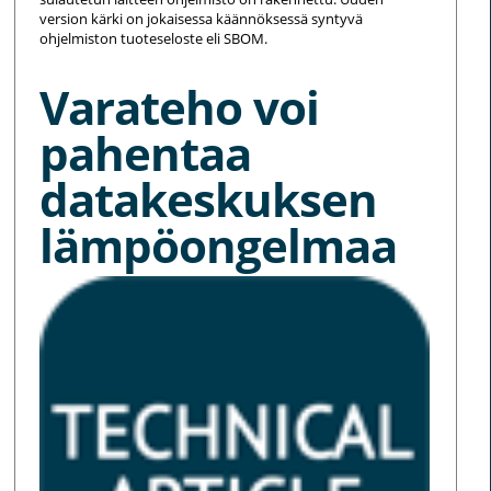
version kärki on jokaisessa käännöksessä syntyvä
ohjelmiston tuoteseloste eli SBOM.
Varateho voi
pahentaa
datakeskuksen
lämpöongelmaa