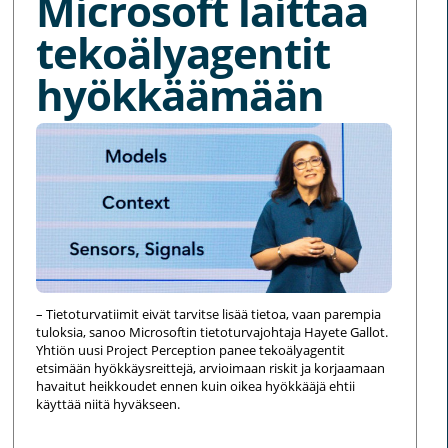
Microsoft laittaa
tekoälyagentit
hyökkäämään
– Tietoturvatiimit eivät tarvitse lisää tietoa, vaan parempia
tuloksia, sanoo Microsoftin tietoturvajohtaja Hayete Gallot.
Yhtiön uusi Project Perception panee tekoälyagentit
etsimään hyökkäysreittejä, arvioimaan riskit ja korjaamaan
havaitut heikkoudet ennen kuin oikea hyökkääjä ehtii
käyttää niitä hyväkseen.