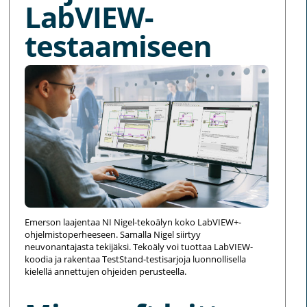
LabVIEW-
testaamiseen
Emerson laajentaa NI Nigel-tekoälyn koko LabVIEW+-
ohjelmistoperheeseen. Samalla Nigel siirtyy
neuvonantajasta tekijäksi. Tekoäly voi tuottaa LabVIEW-
koodia ja rakentaa TestStand-testisarjoja luonnollisella
kielellä annettujen ohjeiden perusteella.