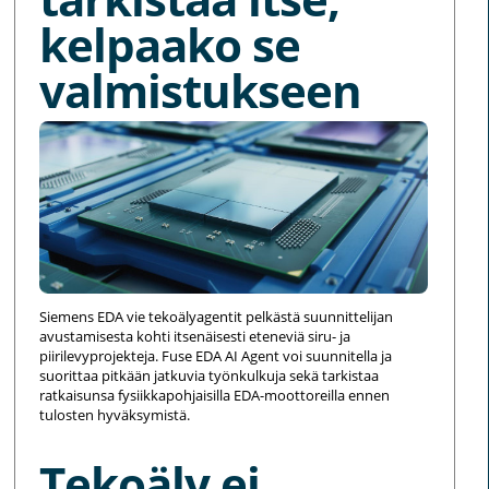
kelpaako se
valmistukseen
Siemens EDA vie tekoälyagentit pelkästä suunnittelijan
avustamisesta kohti itsenäisesti eteneviä siru- ja
piirilevyprojekteja. Fuse EDA AI Agent voi suunnitella ja
suorittaa pitkään jatkuvia työnkulkuja sekä tarkistaa
ratkaisunsa fysiikkapohjaisilla EDA-moottoreilla ennen
tulosten hyväksymistä.
Tekoäly ei