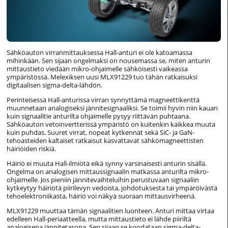
Sähköauton virranmittauksessa Hall-anturi ei ole katoamassa
mihinkään. Sen sijaan ongelmaksi on nousemassa se, miten anturin
mittaustieto viedään mikro-ohjaimelle sähköisesti vaikeassa
ympäristössä. Melexiksen uusi MLX91229 tuo tähän ratkaisuksi
digitaalisen sigma-delta-lähdön.
Perinteisessä Hall-anturissa virran synnyttämä magneettikenttä
muunnetaan analogiseksi jännitesignaaliksi. Se toimii hyvin niin kauan
kuin signaalitie anturilta ohjaimelle pysyy riittävän puhtaana.
Sähköauton vetoinvertterissä ympäristö on kuitenkin kaikkea muuta
kuin puhdas. Suuret virrat, nopeat kytkennät sekä SiC- ja GaN-
tehoasteiden kaltaiset ratkaisut kasvattavat sähkömagneettisten
häiriöiden riskiä.
Häiriö ei muuta Hall-ilmiötä eikä synny varsinaisesti anturin sisällä.
Ongelma on analogisen mittaussignaalin matkassa anturilta mikro-
ohjaimelle. Jos pieniin jännitevaihteluihin perustuvaan signaaliin
kytkeytyy häiriötä piirilevyn vedoista, johdotuksesta tai ympäröivästä
tehoelektroniikasta, häiriö voi näkyä suoraan mittausvirheenä.
MLX91229 muuttaa tämän signaalitien luonteen. Anturi mittaa virtaa
edelleen Hall-periaatteella, mutta mittaustieto ei lähde piiriltä
analogisena jännitetasona. Sen sijaan se koodataan sigma-delta-