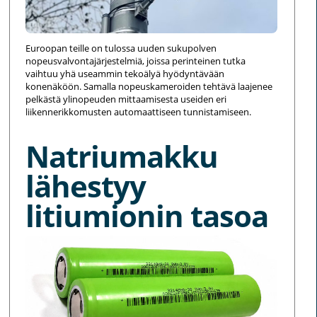
Euroopan teille on tulossa uuden sukupolven
nopeusvalvontajärjestelmiä, joissa perinteinen tutka
vaihtuu yhä useammin tekoälyä hyödyntävään
konenäköön. Samalla nopeuskameroiden tehtävä laajenee
pelkästä ylinopeuden mittaamisesta useiden eri
liikennerikkomusten automaattiseen tunnistamiseen.
Natriumakku
lähestyy
litiumionin tasoa