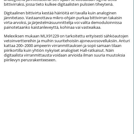
bittivirraksi, jossa tieto kulkee digitaalisten pulssien tiheytenä.
Digitaalinen bittivirta kestää häiriöitä eri tavalla kuin analoginen
jännitetaso. Vastaanottava mikro-ohjain purkaa bittivirran takaisin
virta-arvoksi, ja järjestelmäsuunnittelija voi valita demoduloinnissa
painotetaanko kaistanleveyttä, kohinaa vai vasteaikaa.
Melexiksen mukaan MLX91229 on tarkoitettu erityisesti sähköautojen
vetoinverttereihin ja muihin suuritehoisiin ajoneuvosovelluksiin. Anturi
kattaa 200–2000 ampeerin virranmittauksen ja sopii samaan tilaan
piirikortilla kuin yhtiön nykyiset analogiset Hall-ratkaisut. Näin
digitaalista virranmittausta voidaan arvioida ilman suuria muutoksia
piirilevyn perusrakenteeseen.