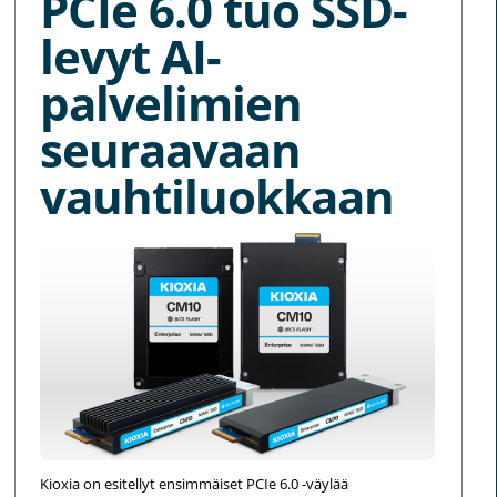
PCIe 6.0 tuo SSD-
levyt AI-
palvelimien
seuraavaan
vauhtiluokkaan
Kioxia on esitellyt ensimmäiset PCIe 6.0 -väylää