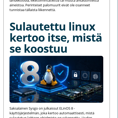
lähdekoodia, liiketoimintatietoa tai muuta arkaluonteista
aineistoa. Perinteiset palomuurit eivät ole osanneet
tunnistaa tällaista liikennettä.
Sulautettu linux
kertoo itse, mistä
se koostuu
Saksalainen Sysgo on julkaissut ELinOS 8 -
käyttöjärjestelmän, joka kertoo automaattisesti, mistä
sulautetun laitteen ohjelmisto on rakennettu. Uuden