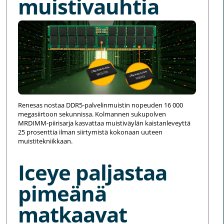
muistivauhtia
Renesas nostaa DDR5-palvelinmuistin nopeuden 16 000
megasiirtoon sekunnissa. Kolmannen sukupolven
MRDIMM-piirisarja kasvattaa muistiväylän kaistanleveyttä
25 prosenttia ilman siirtymistä kokonaan uuteen
muistitekniikkaan.
Iceye paljastaa
pimeänä
matkaavat