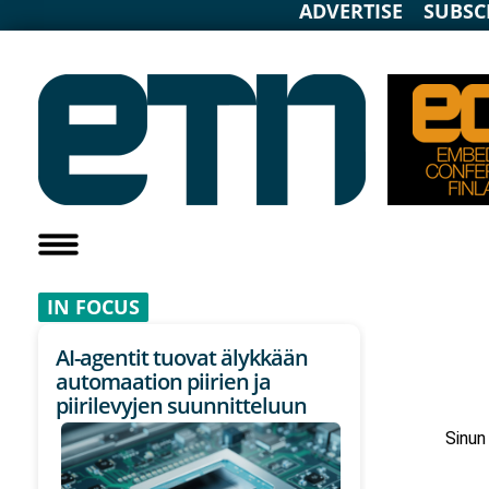
ADVERTISE
SUBSC
IN F
OCUS
AI-agentit tuovat älykkään
automaation piirien ja
piirilevyjen suunnitteluun