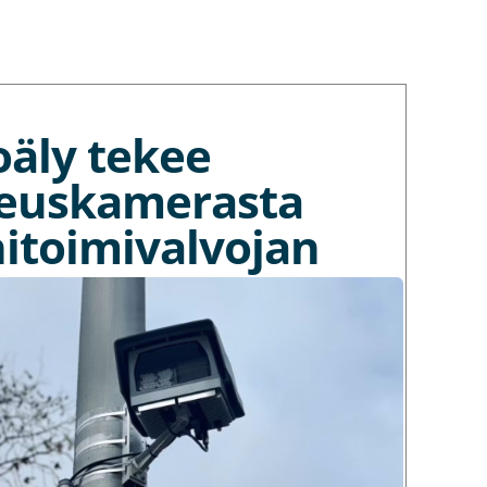
oäly tekee
euskamerasta
itoimivalvojan