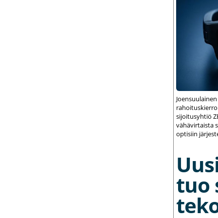
Joensuulainen
rahoituskierrok
sijoitusyhtiö 
vähävirtaista 
optisiin järjest
Uusi
tuo 
teko