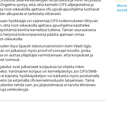
 Ongelma syntyy siitä, että kernelin CIFS-alijärjestelmä ja
Murat
ssa root-oikeuksilla ajettava cifs.upcall-apuohjelma luottavat
auto
iden alkuperää ei tarkisteta riittävästi.
kaan hyökkääjä voi väärentää CIFS-todennukseen liittyvän
, että root-oikeuksilla ajettava apuohjelma käsittelee
syöttämiä kenttiä kernelistä tulleina. Tämän seurauksena
oi tietyissä kokoonpanoissa päästä ajamaan omaa
t-oikeuksilla.
uden löysi SpaceX tietoturvainsinööri Asim Viladi Oglu
än on julkaissut myös proof-of-concept-koodin, jonka
a on auttaa ylläpitäjiä varmistamaan, että korjaukset ja
et toimivat.
jakelut ovat julkaisseet korjauksia tai ohjeita riskin
ksi. Varsinainen korjaus on kernelipäivitys. Jos CIFS/SMB-
 ei käytetä, hyökkäysketjun voi katkaista myös poistamalla
aketin tai estämällä cifs-kernelimoduulin lataamisen. Tämä
itenkin tehdä vain, jos järjestelmässä ei tarvita Windows-
tuja verkkolevyjä.