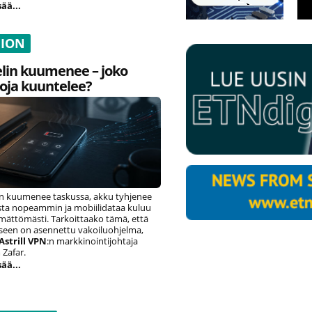
sää...
NION
lin kuumenee – joko
oja kuuntelee?
n kuumenee taskussa, akku tyhjenee
ista nopeammin ja mobiilidataa kuluu
ämättömästi. Tarkoittaako tämä, että
eseen on asennettu vakoiluohjelma,
Astrill VPN
:n markkinointijohtaja
Zafar.
sää...