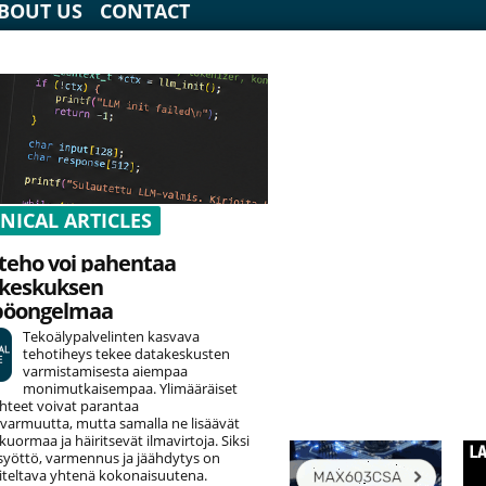
BOUT US
CONTACT
NICAL ARTICLES
teho voi pahentaa
keskuksen
pöongelmaa
Tekoälypalvelinten kasvava
tehotiheys tekee datakeskusten
varmistamisesta aiempaa
monimutkaisempaa. Ylimääräiset
hteet voivat parantaa
varmuutta, mutta samalla ne lisäävät
uormaa ja häiritsevät ilmavirtoja. Siksi
yöttö, varmennus ja jäähdytys on
teltava yhtenä kokonaisuutena.