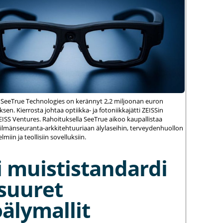
 SeeTrue Technologies on kerännyt 2,2 miljoonan euron
sen. Kierrosta johtaa optiikka- ja fotoniikkajätti ZEISSin
ZEISS Ventures. Rahoituksella SeeTrue aikoo kaupallistaa
silmänseuranta-arkkitehtuuriaan älylaseihin, terveydenhuollon
elmiin ja teollisiin sovelluksiin.
 muististandardi
suuret
älymallit