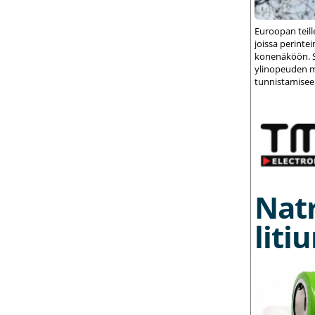
Euroopan teil
joissa perint
konenäköön. S
ylinopeuden m
tunnistamisee
Nat
liti