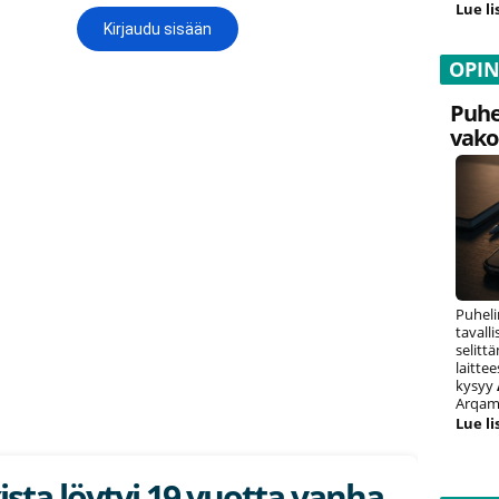
Lue li
OPI
Puhe
vako
Puheli
tavall
selitt
laitte
kysyy
Arqam 
Lue li
ista löytyi 19 vuotta vanha