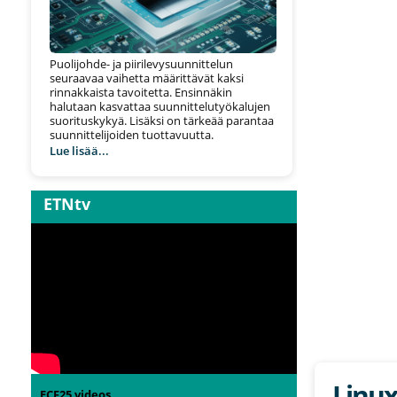
Puolijohde- ja piirilevysuunnittelun
seuraavaa vaihetta määrittävät kaksi
rinnakkaista tavoitetta. Ensinnäkin
halutaan kasvattaa suunnittelutyökalujen
suorituskykyä. Lisäksi on tärkeää parantaa
suunnittelijoiden tuottavuutta.
Lue lisää...
ETNtv
Linux
ECF25 videos