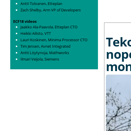
Antti Tolvanen, Etteplan
Zach Shelby, Arm VP of Developers
ECF18 videos
MORE NEWS
Jaakko Ala-Paavola, Etteplan CTO
Heikki Ailisto, VTT
Tek
Lauri Koskinen, Minima Processor CTO
Tim Jensen, Avnet Integrated
nop
Antti Löytynoja, Mathworks
Ilmari Veijola, Siemens
mon