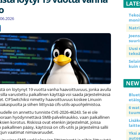
LATE
o
Teko
5.06.2026
moni
Natri
Joens
suur
Uusi 
tekoä
Selai
kuin 
NEW
stä on löytynyt 19 vuotta vanha haavoittuvuus, jonka avulla
illa varustettu paikallinen käyttäjä voi saada järjestelmässä
Blue
et. CIFSwitchiksi nimetty haavoittuvuus koskee Linuxin
etäis
akaspuolta ja siihen liittyvää cifs-utils-apuohjelmistoa.
6 wa
udelle on annettu tunniste CVE-2026-46243. Se ei ole
tuum
suoraan hyödynnettävä SMB-palvelinaukko, vaan paikallinen
Lisäk
sien korotus. Riskissä ovat etenkin järjestelmät, joissa
laitte
n paikallinen pääsy, käytössä on cifs-utils ja järjestelmä sallii
jun vaatimat nimiavaruudet.
Yksi 
auto
Linuxissa SMB-verkkolevyjen liittämisestä ja niihin liittyvästä