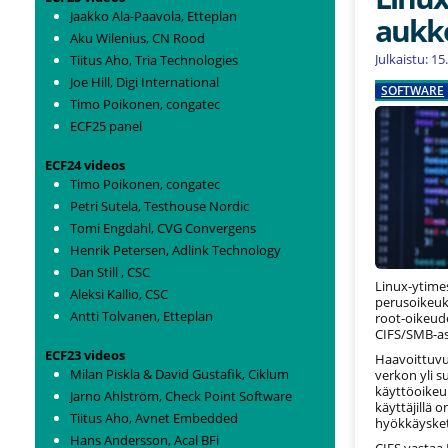
Jaakko Ala-Paavola, Etteplan
aukk
Aku Wilenius, CN Rood
Julkaistu: 1
Tiitus Aho, Tria Technologies
Joe Hill, Digi International
SOFTWARE
Timo Poikonen, congatec
ECF25 panel
ECF24 videos
Timo Poikonen, congatec
Petri Sutela, Testhouse Nordic
Tomi Engdahl, CVG Convergens
Henrik Petersen, Adlink Technology
Dan Still , CSC
Linux-ytime
Aleksi Kallio, CSC
perusoikeuks
Antti Tolvanen, Etteplan
root-oikeud
CIFS/SMB-asi
ECF23 videos
Haavoittuvu
Milan Piskla & David Gustafik, Ciklum
verkon yli 
käyttöoikeuk
Jarno Ahlström, Check Point Software
käyttäjillä o
Tiitus Aho, Avnet Embedded
hyökkäysket
Hans Andersson, Acal BFi
CIFS vastaa 