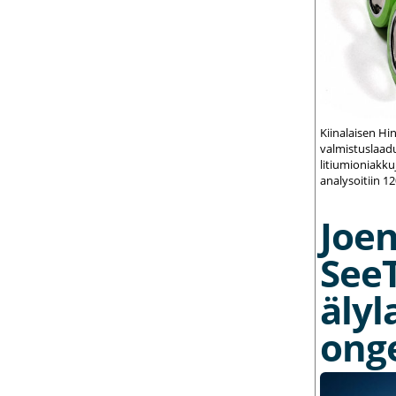
Kiinalaisen Hi
valmistuslaadu
litiumioniakku
analysoitiin 1
Joe
See
älyl
ong