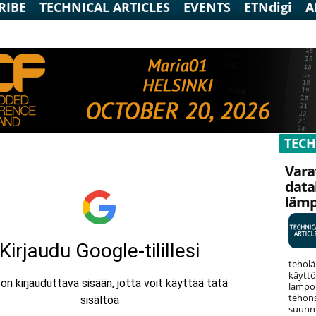
RIBE
TECHNICAL ARTICLES
EVENTS
ETNdigi
A
TECH
Vara
data
läm
teholä
käyttö
lämpök
tehons
suunni