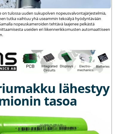
le on tulossa uuden sukupolven nopeusvalvontajärjestelmiä,
einen tutka vaihtuu yhä useammin tekoälyä hyödyntävään
amalla nopeuskameroiden tehtävä laajenee pelkästä
ittaamisesta useiden eri liikennerikkomusten automaattiseen
n.
riumakku lähestyy
umionin tasoa