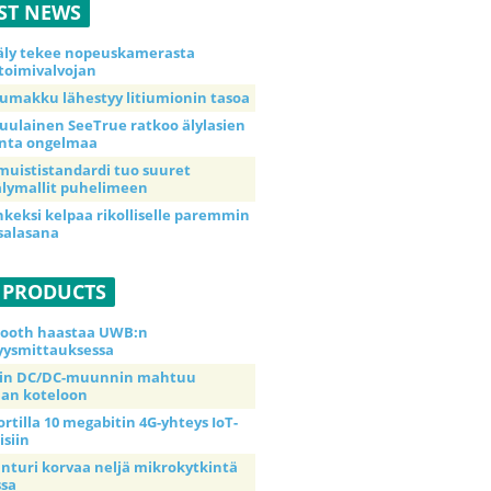
ST NEWS
äly tekee nopeuskamerasta
toimivalvojan
umakku lähestyy litiumionin tasoa
uulainen SeeTrue ratkoo älylasien
inta ongelmaa
muististandardi tuo suuret
lymallit puhelimeen
nkeksi kelpaa rikolliselle paremmin
salasana
 PRODUCTS
tooth haastaa UWB:n
yysmittauksessa
tin DC/DC-muunnin mahtuu
an koteloon
ortilla 10 megabitin 4G-yhteys IoT-
isiin
anturi korvaa neljä mikrokytkintä
ssa