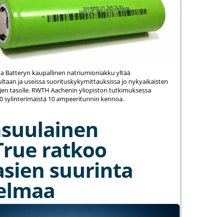
na Batteryn kaupallinen natriumioniakku yltää
ltaan ja useissa suorituskykymittauksissa jo nykyaikaisten
jen tasolle. RWTH Aachenin yliopiston tutkimuksessa
20 sylinterimäistä 10 ampeeritunnin kennoa.
nsuulainen
True ratkoo
asien suurinta
elmaa