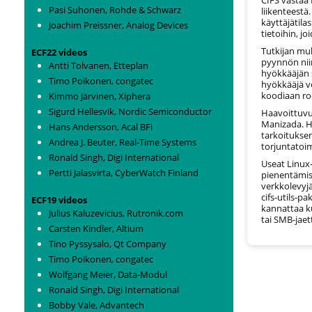
Pasi Suhonen, Rohde & Schwarz
liikenteestä.
käyttäjätila
Joachim Preissner, Analog Devices
tietoihin, jo
Tutkijan mu
ECF22 videos
pyynnön niin
Antti Tolvanen, Etteplan
hyökkääjän 
Timo Poikonen, congatec
hyökkääjä v
koodiaan roo
Kimmo Järvinen, Xiphera
Sigurd Hellesvik, Nordic Semiconductor
Haavoittuvu
Manizada. H
Hans Andersson, Acal BFi
tarkoituksen
Andrea J. Beuter, Real-Time Systems
torjuntatoim
Ronald Singh, Digi International
Useat Linux-
Pertti Jalasvirta, CyberWatch Finland
pienentämise
verkkolevyjä
cifs-utils-p
ECF19 videos
kannattaa ku
Julius Kaluzevicius, Rutronik.com
tai SMB-jaet
Carsten Kindler, Altium
Tino Pyssysalo, Qt Company
Timo Poikonen, congatec
Wolfgang Meier, Data-Modul
Ronald Singh, Digi International
Bobby Vale, Advantech