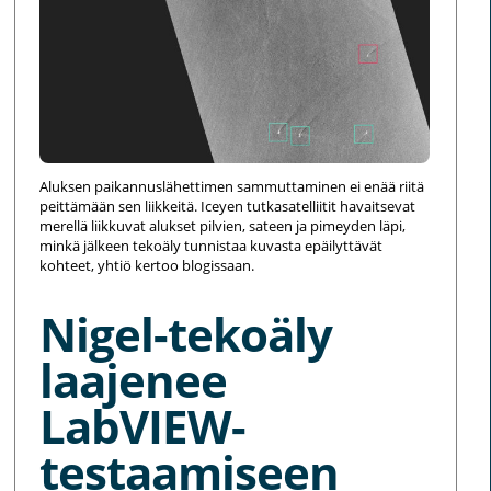
Aluksen paikannuslähettimen sammuttaminen ei enää riitä
peittämään sen liikkeitä. Iceyen tutkasatelliitit havaitsevat
merellä liikkuvat alukset pilvien, sateen ja pimeyden läpi,
minkä jälkeen tekoäly tunnistaa kuvasta epäilyttävät
kohteet, yhtiö kertoo blogissaan.
Nigel-tekoäly
laajenee
LabVIEW-
testaamiseen