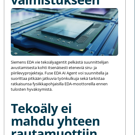
Siemens EDA vie tekoälyagentit pelkästä suunnittelijan
avustamisesta kohti itsenäisesti eteneviä siru- ja
piirilevyprojekteja. Fuse EDA AI Agent voi suunnitella ja
suorittaa pitkään jatkuvia työnkulkuja sekä tarkistaa
ratkaisunsa fysiikkapohjaisilla EDA-moottoreilla ennen
tulosten hyväksymistä.
Tekoäly ei
mahdu yhteen
rautamuottiin