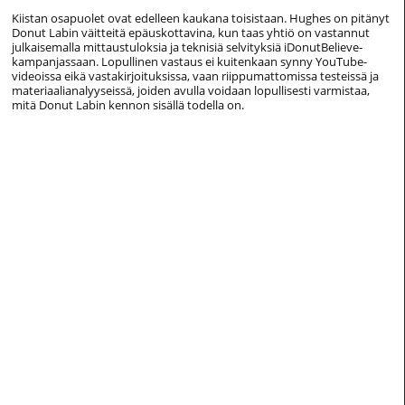
Kiistan osapuolet ovat edelleen kaukana toisistaan. Hughes on pitänyt
Donut Labin väitteitä epäuskottavina, kun taas yhtiö on vastannut
julkaisemalla mittaustuloksia ja teknisiä selvityksiä iDonutBelieve-
kampanjassaan. Lopullinen vastaus ei kuitenkaan synny YouTube-
videoissa eikä vastakirjoituksissa, vaan riippumattomissa testeissä ja
materiaalianalyyseissä, joiden avulla voidaan lopullisesti varmistaa,
mitä Donut Labin kennon sisällä todella on.