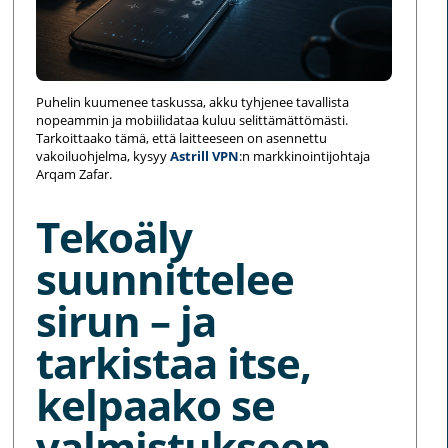
Puhelin kuumenee taskussa, akku tyhjenee tavallista
nopeammin ja mobiilidataa kuluu selittämättömästi.
Tarkoittaako tämä, että laitteeseen on asennettu
vakoiluohjelma, kysyy
Astrill VPN
:n markkinointijohtaja
Arqam Zafar.
Tekoäly
suunnittelee
sirun – ja
tarkistaa itse,
kelpaako se
valmistukseen