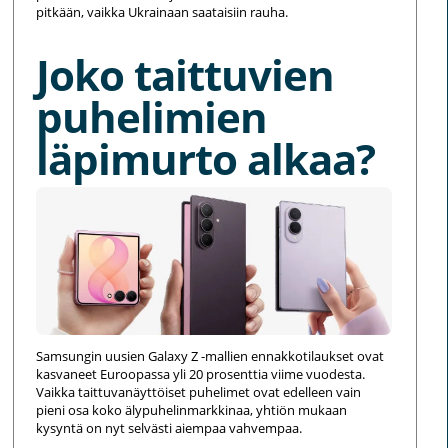
pitkään, vaikka Ukrainaan saataisiin rauha.
Joko taittuvien
puhelimien
läpimurto alkaa?
Samsungin uusien Galaxy Z -mallien ennakkotilaukset ovat
kasvaneet Euroopassa yli 20 prosenttia viime vuodesta.
Vaikka taittuvanäyttöiset puhelimet ovat edelleen vain
pieni osa koko älypuhelinmarkkinaa, yhtiön mukaan
kysyntä on nyt selvästi aiempaa vahvempaa.