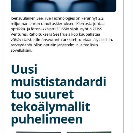
Joensuulainen SeeTrue Technologies on kerännyt 2,2
miljoonan euron rahoituskierroksen. Kierrosta johtaa
optiikka- ja fotoniikkajätti ZEISSin sijoitusyhtiö ZEISS
Ventures. Rahoituksella SeeTrue aikoo kaupallistaa
vähävirtaista silmänseuranta-arkkitehtuuriaan älylaseihin,
terveydenhuollon optisiin järjestelmiin ja teollisiin
sovelluksiin.
Uusi
muististandardi
tuo suuret
tekoälymallit
puhelimeen