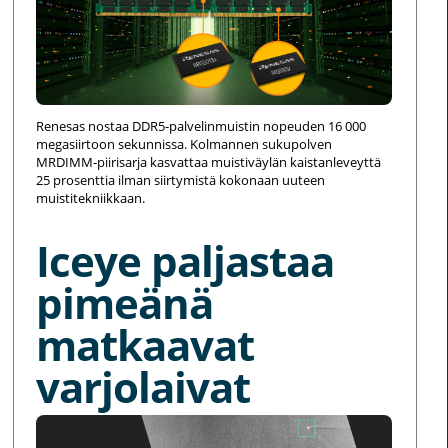
Renesas nostaa DDR5-palvelinmuistin nopeuden 16 000
megasiirtoon sekunnissa. Kolmannen sukupolven
MRDIMM-piirisarja kasvattaa muistiväylän kaistanleveyttä
25 prosenttia ilman siirtymistä kokonaan uuteen
muistitekniikkaan.
Iceye paljastaa
pimeänä
matkaavat
varjolaivat