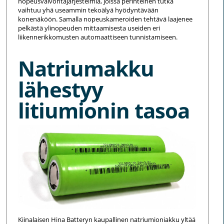
nopeusvalvontajärjestelmiä, joissa perinteinen tutka
vaihtuu yhä useammin tekoälyä hyödyntävään
konenäköön. Samalla nopeuskameroiden tehtävä laajenee
pelkästä ylinopeuden mittaamisesta useiden eri
liikennerikkomusten automaattiseen tunnistamiseen.
Natriumakku
lähestyy
litiumionin tasoa
Kiinalaisen Hina Batteryn kaupallinen natriumioniakku yltää