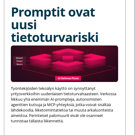
Promptit ovat
uusi
tietoturvariski
Työntekijöiden tekoälyn käyttö on synnyttänyt
yritysverkkoihin uudenlaisen tietoturvahaasteen. Verkossa
liikkuu yhä enemmän AI-prompteja, autonomisten
agenttien kutsuja ja MCP-yhteyksiä, jotka voivat sisältää
lähdekoodia, liiketoimintatietoa tai muuta arkaluonteista
aineistoa. Perinteiset palomuurit eivät ole osanneet
tunnistaa tällaista liikennettä.