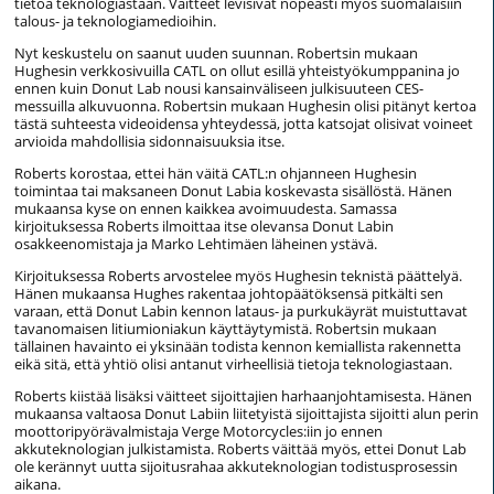
tietoa teknologiastaan. Väitteet levisivät nopeasti myös suomalaisiin
talous- ja teknologiamedioihin.
Nyt keskustelu on saanut uuden suunnan. Robertsin mukaan
Hughesin verkkosivuilla CATL on ollut esillä yhteistyökumppanina jo
ennen kuin Donut Lab nousi kansainväliseen julkisuuteen CES-
messuilla alkuvuonna. Robertsin mukaan Hughesin olisi pitänyt kertoa
tästä suhteesta videoidensa yhteydessä, jotta katsojat olisivat voineet
arvioida mahdollisia sidonnaisuuksia itse.
Roberts korostaa, ettei hän väitä CATL:n ohjanneen Hughesin
toimintaa tai maksaneen Donut Labia koskevasta sisällöstä. Hänen
mukaansa kyse on ennen kaikkea avoimuudesta. Samassa
kirjoituksessa Roberts ilmoittaa itse olevansa Donut Labin
osakkeenomistaja ja Marko Lehtimäen läheinen ystävä.
Kirjoituksessa Roberts arvostelee myös Hughesin teknistä päättelyä.
Hänen mukaansa Hughes rakentaa johtopäätöksensä pitkälti sen
varaan, että Donut Labin kennon lataus- ja purkukäyrät muistuttavat
tavanomaisen litiumioniakun käyttäytymistä. Robertsin mukaan
tällainen havainto ei yksinään todista kennon kemiallista rakennetta
eikä sitä, että yhtiö olisi antanut virheellisiä tietoja teknologiastaan.
Roberts kiistää lisäksi väitteet sijoittajien harhaanjohtamisesta. Hänen
mukaansa valtaosa Donut Labiin liitetyistä sijoittajista sijoitti alun perin
moottoripyörävalmistaja Verge Motorcycles:iin jo ennen
akkuteknologian julkistamista. Roberts väittää myös, ettei Donut Lab
ole kerännyt uutta sijoitusrahaa akkuteknologian todistusprosessin
aikana.