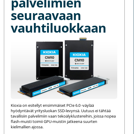
palvelimien
seuraavaan
vauhtiluokkaan
Kioxia on esitellyt ensimmäiset PCIe 6.0 -väylää
hyödyntävät yritysluokan SSD-levynsä. Uutuus ei tähtää
tavallisiin palvelimiin vaan tekoälyklustereihin, joissa nopea
flash-muisti toimii GPU-muistin jatkeena suurten
kielimallien ajossa.