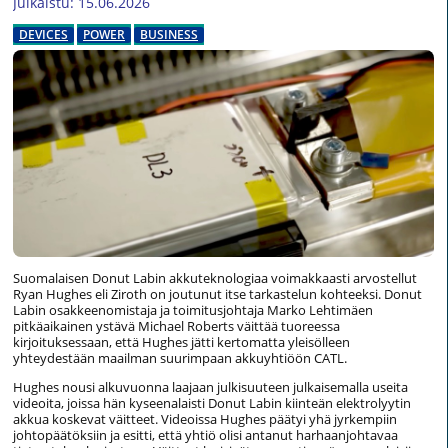
Julkaistu: 15.06.2026
DEVICES
POWER
BUSINESS
Suomalaisen Donut Labin akkuteknologiaa voimakkaasti arvostellut
Ryan Hughes eli Ziroth on joutunut itse tarkastelun kohteeksi. Donut
Labin osakkeenomistaja ja toimitusjohtaja Marko Lehtimäen
pitkäaikainen ystävä Michael Roberts väittää tuoreessa
kirjoituksessaan, että Hughes jätti kertomatta yleisölleen
yhteydestään maailman suurimpaan akkuyhtiöön CATL.
Hughes nousi alkuvuonna laajaan julkisuuteen julkaisemalla useita
videoita, joissa hän kyseenalaisti Donut Labin kiinteän elektrolyytin
akkua koskevat väitteet. Videoissa Hughes päätyi yhä jyrkempiin
johtopäätöksiin ja esitti, että yhtiö olisi antanut harhaanjohtavaa