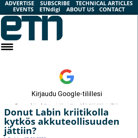
ADVERTISE
SUBSCRIBE
TECHNICAL ARTICLES
EVENTS
ETNdigi
ABOUT US
CONTACT
Donut Labin kriitikolla
kytkös akkuteollisuuden
jättiin?