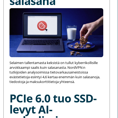
salasana
Selaimen tallentamasta keksistä on tullut kyberrikollisille
arvokkaampi saalis kuin salasanasta. NordVPN:n
tutkijoiden analysoimissa tietovarkausaineistoissa
evästetietoja esiintyi 4,6 kertaa enemmän kuin salasanoja,
tiedostoja ja maksukorttitietoja yhteensä.
PCIe 6.0 tuo SSD-
levyt AI-