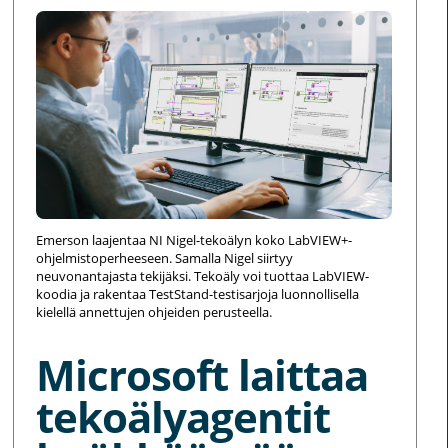
Emerson laajentaa NI Nigel-tekoälyn koko LabVIEW+-
ohjelmistoperheeseen. Samalla Nigel siirtyy
neuvonantajasta tekijäksi. Tekoäly voi tuottaa LabVIEW-
koodia ja rakentaa TestStand-testisarjoja luonnollisella
kielellä annettujen ohjeiden perusteella.
Microsoft laittaa
tekoälyagentit