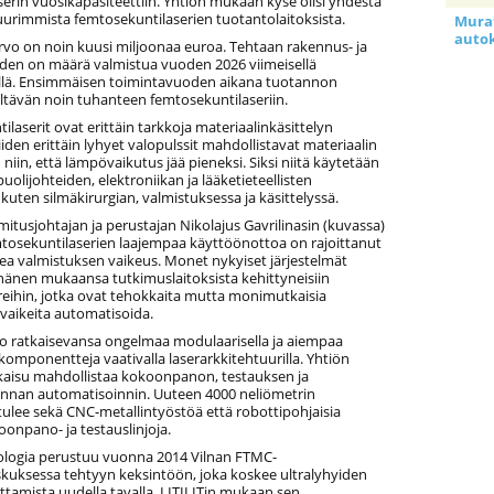
serin vuosikapasiteettiin. Yhtiön mukaan kyse olisi yhdestä
urimmista femtosekuntilaserien tuotantolaitoksista.
Murat
auto
vo on noin kuusi miljoonaa euroa. Tehtaan rakennus- ja
iden on määrä valmistua vuoden 2026 viimeisellä
llä. Ensimmäisen toimintavuoden aikana tuotannon
yltävän noin tuhanteen femtosekuntilaseriin.
laserit ovat erittäin tarkkoja materiaalinkäsittelyn
iiden erittäin lyhyet valopulssit mahdollistavat materiaalin
niin, että lämpövaikutus jää pieneksi. Siksi niitä käytetään
puolijohteiden, elektroniikan ja lääketieteellisten
 kuten silmäkirurgian, valmistuksessa ja käsittelyssä.
imitusjohtajan ja perustajan Nikolajus Gavrilinasin (kuvassa)
osekuntilaserien laajempaa käyttöönottoa on rajoittanut
ea valmistuksen vaikeus. Monet nykyiset järjestelmät
hänen mukaansa tutkimuslaitoksista kehittyneisiin
reihin, jotka ovat tehokkaita mutta monimutkaisia
 vaikeita automatisoida.
oo ratkaisevansa ongelmaa modulaarisella ja aiempaa
mponentteja vaativalla laserarkkitehtuurilla. Yhtiön
aisu mahdollistaa kokoonpanon, testauksen ja
nnan automatisoinnin. Uuteen 4000 neliömetrin
ulee sekä CNC-metallintyöstöä että robottipohjaisia
oonpano- ja testauslinjoja.
ologia perustuu vuonna 2014 Vilnan FTMC-
kuksessa tehtyyn keksintöön, joka koskee ultralyhyiden
ttamista uudella tavalla. LITILITin mukaan sen