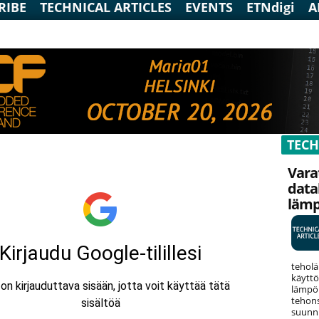
RIBE
TECHNICAL ARTICLES
EVENTS
ETNdigi
A
TECH
Vara
data
läm
teholä
käyttö
lämpök
tehons
suunni