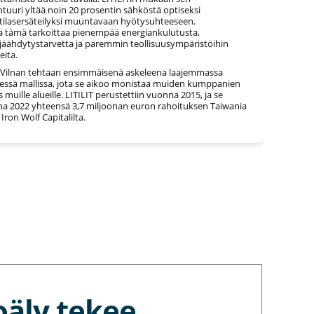
htuuri yltää noin 20 prosentin sähköstä optiseksi
ilasersäteilyksi muuntavaan hyötysuhteeseen.
 tämä tarkoittaa pienempää energiankulutusta,
äähdytystarvetta ja paremmin teollisuusympäristöihin
eita.
 Vilnan tehtaan ensimmäisenä askeleena laajemmassa
sessä mallissa, jota se aikoo monistaa muiden kumppanien
muille alueille. LITILIT perustettiin vuonna 2015, ja se
na 2022 yhteensä 3,7 miljoonan euron rahoituksen Taiwania
a Iron Wolf Capitalilta.
oäly tekee