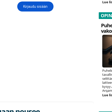
Lue li
OPI
Puhe
vako
Puheli
tavall
selitt
laitte
kysyy
Arqam 
Lue li
uaan nousee