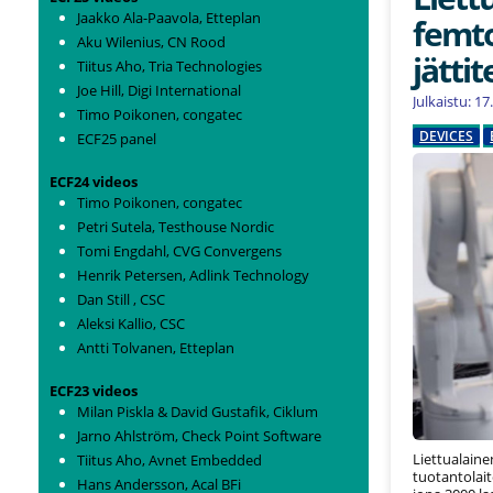
Jaakko Ala-Paavola, Etteplan
femto
Aku Wilenius, CN Rood
jätti
Tiitus Aho, Tria Technologies
Joe Hill, Digi International
Julkaistu: 1
Timo Poikonen, congatec
DEVICES
ECF25 panel
ECF24 videos
Timo Poikonen, congatec
Petri Sutela, Testhouse Nordic
Tomi Engdahl, CVG Convergens
Henrik Petersen, Adlink Technology
Dan Still , CSC
Aleksi Kallio, CSC
Antti Tolvanen, Etteplan
ECF23 videos
Milan Piskla & David Gustafik, Ciklum
Jarno Ahlström, Check Point Software
Liettualain
Tiitus Aho, Avnet Embedded
tuotantolai
Hans Andersson, Acal BFi