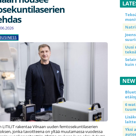
LATE
sekuntilaserien
Teko
tehdas
moni
Natri
7.06.2026
Joens
BUSINESS
suur
Uusi 
tekoä
Selai
kuin 
NEW
Blue
etäis
6 wa
tuum
Lisäk
laitte
en LITILIT rakentaa Vilnaan uuden femtosekuntilaserien
Yksi 
toksen, jonka tavoitteena on yltää muutamassa vuodessa
auto