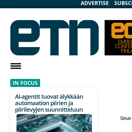
ADVERTISE
SUBSC
IN F
OCUS
AI-agentit tuovat älykkään
automaation piirien ja
piirilevyjen suunnitteluun