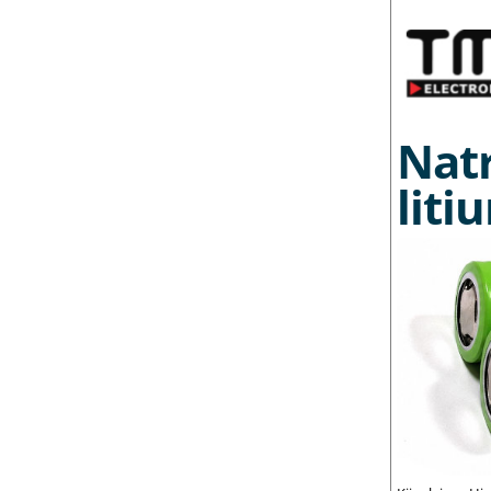
Nat
liti