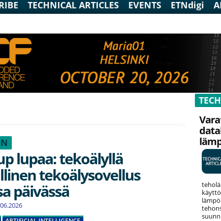
RIBE
TECHNICAL ARTICLES
EVENTS
ETNdigi
A
TECH
Vara
data
läm
ON
up lupaa: tekoälyllä
llinen tekoälysovellus
teholä
sa päivässä
käyttö
lämpök
7.06.2026
tehons
suunni
ARTIFICIAL INTELLIGENCE