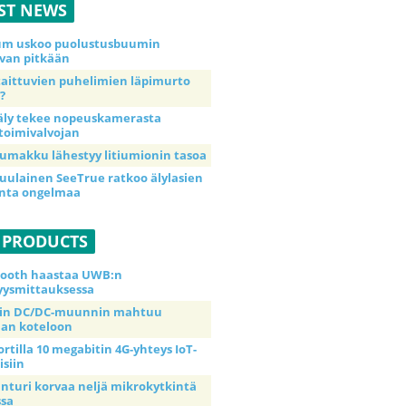
ST NEWS
ium uskoo puolustusbuumin
van pitkään
taittuvien puhelimien läpimurto
?
äly tekee nopeuskamerasta
toimivalvojan
umakku lähestyy litiumionin tasoa
uulainen SeeTrue ratkoo älylasien
inta ongelmaa
 PRODUCTS
tooth haastaa UWB:n
yysmittauksessa
tin DC/DC-muunnin mahtuu
an koteloon
ortilla 10 megabitin 4G-yhteys IoT-
isiin
anturi korvaa neljä mikrokytkintä
ssa