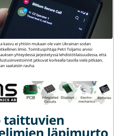
va kasvu ei yhtiön mukaan ole vain Ukrainan sodan
kellinen ilmiö. Toimitusjohtaja Petri Toljamo arvioi
auksen yhteydessä järjestetyssä lehdistötilaisuudessa, että
stusinvestoinnit jatkuvat korkealla tasolla vielä pitkään,
an saataisiin rauha.
 taittuvien
elimien läpimurto