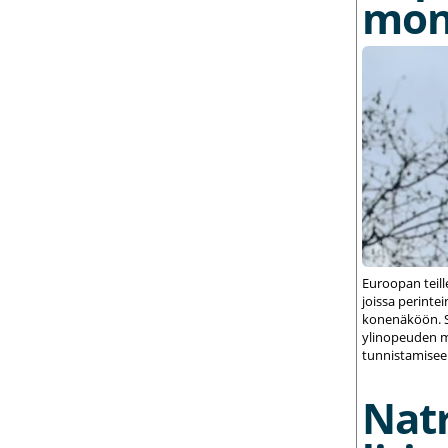
mon
Euroopan teil
joissa perint
konenäköön. S
ylinopeuden m
tunnistamisee
Nat