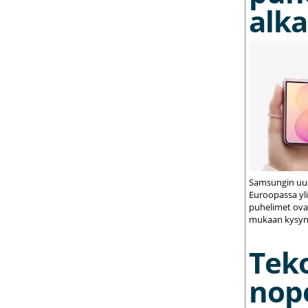
alka
Samsungin uus
Euroopassa yli
puhelimet ovat
mukaan kysynt
Tek
nop