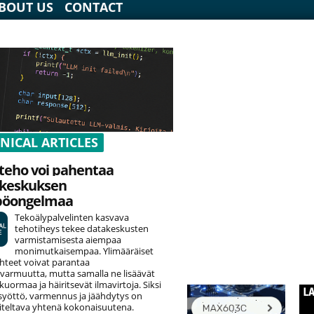
BOUT US
CONTACT
NICAL ARTICLES
teho voi pahentaa
keskuksen
pöongelmaa
Tekoälypalvelinten kasvava
tehotiheys tekee datakeskusten
varmistamisesta aiempaa
monimutkaisempaa. Ylimääräiset
hteet voivat parantaa
varmuutta, mutta samalla ne lisäävät
uormaa ja häiritsevät ilmavirtoja. Siksi
yöttö, varmennus ja jäähdytys on
teltava yhtenä kokonaisuutena.