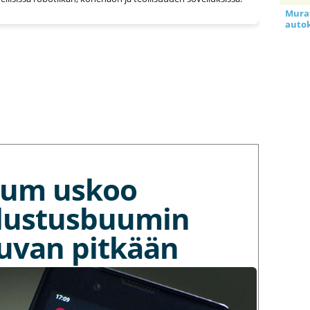
Murat
auto
tium uskoo
lustusbuumin
kuvan pitkään