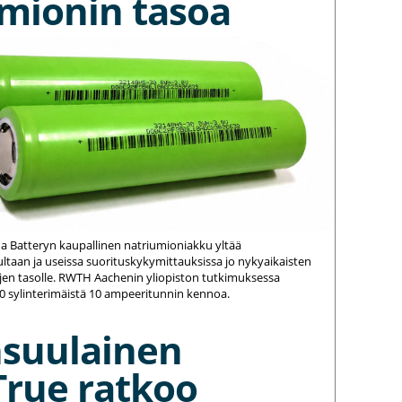
umionin tasoa
na Batteryn kaupallinen natriumioniakku yltää
ltaan ja useissa suorituskykymittauksissa jo nykyaikaisten
jen tasolle. RWTH Aachenin yliopiston tutkimuksessa
20 sylinterimäistä 10 ampeeritunnin kennoa.
nsuulainen
True ratkoo