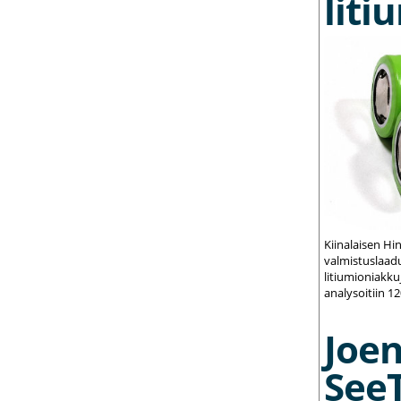
liti
Kiinalaisen Hi
valmistuslaadu
litiumioniakku
analysoitiin 1
Joe
See