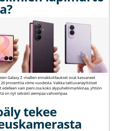
a?
ien Galaxy Z -mallien ennakkotilaukset ovat kasvaneet
 20 prosenttia viime vuodesta. Vaikka taittuvanäyttöiset
 edelleen vain pieni osa koko älypuhelinmarkkinaa, yhtiön
ä on nyt selvästi aiempaa vahvempaa.
oäly tekee
euskamerasta