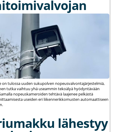
itoimivalvojan
le on tulossa uuden sukupolven nopeusvalvontajärjestelmiä,
einen tutka vaihtuu yhä useammin tekoälyä hyödyntävään
amalla nopeuskameroiden tehtävä laajenee pelkästä
ittaamisesta useiden eri liikennerikkomusten automaattiseen
n.
riumakku lähestyy