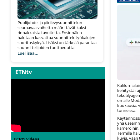
Puolijohde- ja piirilevysuunnittelun
seuraavaa vaihetta määrittävät kaksi
rinnakkaista tavoitetta. Ensinnäkin
halutaan kasvattaa suunnittelutyökalujen
suorituskykyä. Lisäksi on tärkeää parantaa
suunnittelijoiden tuottavuutta.
Lue lisää...
ETNtv
Kaliforniala
kehitystä ra
tekoälyagen
omalle Modal
kuukausia, v
tunneissa.
Käytännössä
yhä useammin
kameroihin, 
Termillä hal
kuvia, vaan 
ECF25 videos