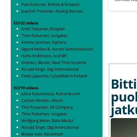
Pasi Suhonen, Rohde & Schwarz
Joachim Preissner, Analog Devices
ECF22 videos
Antti Tolvanen, Etteplan
Timo Poikonen, congatec
Kimmo Järvinen, Xiphera
Sigurd Hellesvik, Nordic Semiconductor
Hans Andersson, Acal BFi
Andrea J. Beuter, Real-Time Systems
MORE NEWS
Ronald Singh, Digi International
Pertti Jalasvirta, CyberWatch Finland
Bit
ECF19 videos
puo
Julius Kaluzevicius, Rutronik.com
Carsten Kindler, Altium
jat
Tino Pyssysalo, Qt Company
Timo Poikonen, congatec
Wolfgang Meier, Data-Modul
Ronald Singh, Digi International
Bobby Vale, Advantech