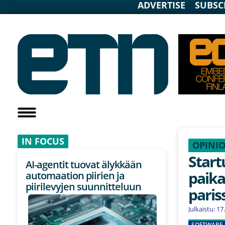
ADVERTISE
SUBSC
IN F
OCUS
OPINI
Start
AI-agentit tuovat älykkään
paika
automaation piirien ja
piirilevyjen suunnitteluun
paris
Julkaistu: 1
SOFTWARE