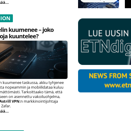
sää...
NION
lin kuumenee – joko
oja kuuntelee?
n kuumenee taskussa, akku tyhjenee
ista nopeammin ja mobiilidataa kuluu
ämättömästi. Tarkoittaako tämä, että
eseen on asennettu vakoiluohjelma,
Astrill VPN
:n markkinointijohtaja
Zafar.
sää...