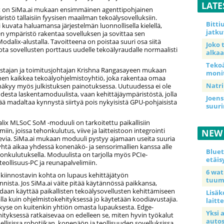
LATE
t on SiMa.ai mukaan ensimmäinen agenttipohjainen
istö tällaisiin fyysisen maailman tekoälysovelluksiin.
Bitt
i kuvata haluamansa järjestelmän luonnollisella kielellä,
jatku
n ympäristö rakentaa sovelluksen ja sovittaa sen
Modalix-alustalla. Tavoitteena on poistaa suuri osa siitä
Joko 
jota sovellusten porttaus uudelle tekoälyraudalle normaalisti
alkaa
Teko
ustajan ja toimitusjohtajan Krishna Rangasayeen mukaan
moni
nen kaikkea tekoälyohjelmistoyhtiö, joka rakentaa omaa
Natri
 näkyy myös julkistuksen painotuksessa. Uutuudessa ei ole
desta laskentamoduulista, vaan kehittäjäympäristöstä, jolla
Joens
tää madaltaa kynnystä siirtyä pois nykyisistä GPU-pohjaisista
suur
lix MLSoC SoM -moduuli on tarkoitettu paikallisiin
iin, joissa tehonkulutus, viive ja laitteistoon integrointi
NEW
sevia. SiMa.ai mukaan moduuli pystyy ajamaan useita suuria
 yhtä aikaa yhdessä konenäkö- ja sensorimallien kanssa alle
Blue
onkulutuksella. Moduulista on tarjolla myös PCIe-
etäis
 teollisuus-PC ja reunapalvelimiin.
6 wa
 kiinnostavin kohta on lupaus kehittäjätyön
tuum
nista. Jos SiMa.ai väite pitää käytännössä paikkansa,
daan käyttää paikallisten tekoälysovellusten kehittämiseen
Lisäk
lla kuin ohjelmistokehityksessä jo käytetään koodiavustajia.
laitte
 kyse on kuitenkin yhtiön omasta lupauksesta. Edge-
Yksi 
ityksessä ratkaisevaa on edelleen se, miten hyvin työkalut
auto
ellisissa robotiikan, konenäön ja teollisuuden sovelluksissa.