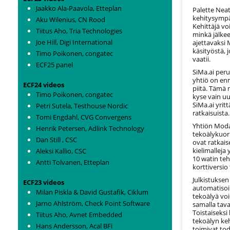
Jaakko Ala-Paavola, Etteplan
Palette Nea
kehitysympär
Aku Wilenius, CN Rood
Kehittäjä vo
Tiitus Aho, Tria Technologies
minkä jälkee
Joe Hill, Digi International
ajettavaksi 
käsityöstä, 
Timo Poikonen, congatec
vaatii.
ECF25 panel
SiMa.ai per
yhtiö on en
ECF24 videos
piitä. Tämä
Timo Poikonen, congatec
kyse vain uu
SiMa.ai yrit
Petri Sutela, Testhouse Nordic
ratkaisuista.
Tomi Engdahl, CVG Convergens
Yhtiön Moda
Henrik Petersen, Adlink Technology
tekoälykuorm
Dan Still , CSC
ovat ratkai
kielimalleja
Aleksi Kallio, CSC
10 watin teh
Antti Tolvanen, Etteplan
korttiversio
Julkistuksen
ECF23 videos
automatisoin
Milan Piskla & David Gustafik, Ciklum
tekoälyä voi
Jarno Ahlström, Check Point Software
samalla tava
Toistaiseksi
Tiitus Aho, Avnet Embedded
tekoälyn keh
Hans Andersson, Acal BFi
toimivat tod