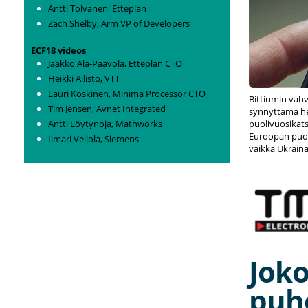
Antti Tolvanen, Etteplan
Zach Shelby, Arm VP of Developers
ECF18 videos
Jaakko Ala-Paavola, Etteplan CTO
Heikki Ailisto, VTT
Lauri Koskinen, Minima Processor CTO
Bittiumin vah
Tim Jensen, Avnet Integrated
synnyttämä het
Antti Löytynoja, Mathworks
puolivuosikats
Euroopan puolu
Ilmari Veijola, Siemens
vaikka Ukraina
Joko
puh