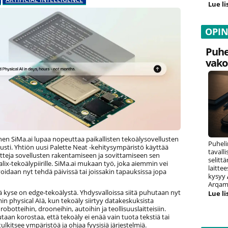
Lue li
OPI
Puhe
vako
inen SiMa.ai lupaa nopeuttaa paikallisten tekoälysovellusten
Puheli
justi. Yhtiön uusi Palette Neat -kehitysympäristö käyttää
tavall
tteja sovellusten rakentamiseen ja sovittamiseen sen
selitt
ix-tekoälypiirille. SiMa.ai mukaan työ, joka aiemmin vei
laitte
oidaan nyt tehdä päivissä tai joissakin tapauksissa jopa
kysyy
Arqam 
 kyse on edge-tekoälystä. Yhdysvalloissa siitä puhutaan nyt
Lue li
 physical AIä, kun tekoäly siirtyy datakeskuksista
robotteihin, drooneihin, autoihin ja teollisuuslaitteisiin.
utaan korostaa, että tekoäly ei enää vain tuota tekstiä tai
tulkitsee ympäristöä ja ohjaa fyysisiä järjestelmiä.