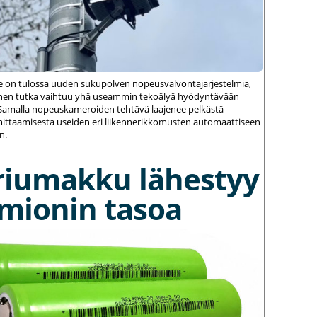
le on tulossa uuden sukupolven nopeusvalvontajärjestelmiä,
einen tutka vaihtuu yhä useammin tekoälyä hyödyntävään
amalla nopeuskameroiden tehtävä laajenee pelkästä
ittaamisesta useiden eri liikennerikkomusten automaattiseen
n.
riumakku lähestyy
umionin tasoa