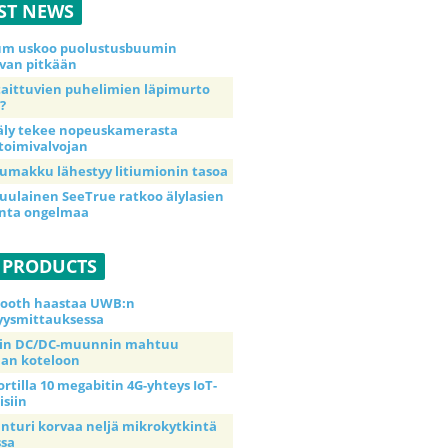
ST NEWS
ium uskoo puolustusbuumin
van pitkään
taittuvien puhelimien läpimurto
?
äly tekee nopeuskamerasta
toimivalvojan
umakku lähestyy litiumionin tasoa
uulainen SeeTrue ratkoo älylasien
inta ongelmaa
 PRODUCTS
tooth haastaa UWB:n
yysmittauksessa
tin DC/DC-muunnin mahtuu
an koteloon
ortilla 10 megabitin 4G-yhteys IoT-
isiin
anturi korvaa neljä mikrokytkintä
ssa