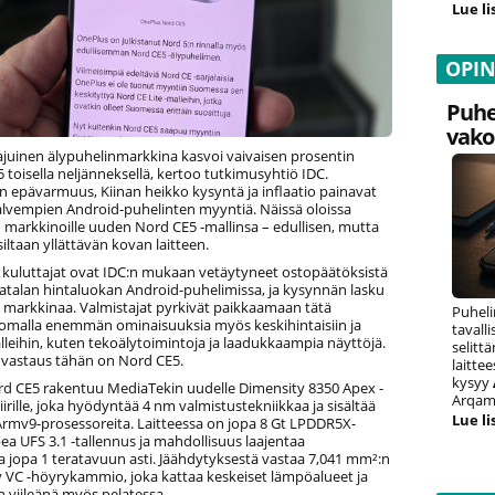
Lue li
OPI
Puhe
vako
juinen älypuhelinmarkkina kasvoi vaivaisen prosentin
toisella neljänneksellä, kertoo tutkimusyhtiö IDC.
n epävarmuus, Kiinan heikko kysyntä ja inflaatio painavat
halvempien Android-puhelinten myyntiä. Näissä oloissa
 markkinoille uuden Nord CE5 -mallinsa – edullisen, mutta
ltaan yllättävän kovan laitteen.
 kuluttajat ovat IDC:n mukaan vetäytyneet ostopäätöksistä
matalan hintaluokan Android-puhelimissa, ja kysynnän lasku
 markkinaa. Valmistajat pyrkivät paikkaamaan tätä
Puheli
uomalla enemmän ominaisuuksia myös keskihintaisiin ja
tavall
alleihin, kuten tekoälytoimintoja ja laadukkaampia näyttöjä.
selitt
vastaus tähän on Nord CE5.
laitte
kysyy
d CE5 rakentuu MediaTekin uudelle Dimensity 8350 Apex -
Arqam 
iirille, joka hyödyntää 4 nm valmistustekniikkaa ja sisältää
Lue li
Armv9-prosessoreita. Laitteessa on jopa 8 Gt LPDDR5X-
ea UFS 3.1 -tallennus ja mahdollisuus laajentaa
la jopa 1 teratavuun asti. Jäähdytyksestä vastaa 7,041 mm²:n
y VC -höyrykammio, joka kattaa keskeiset lämpöalueet ja
en viileänä myös pelatessa.