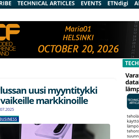
RIBE
TECHNICAL ARTICLES
EVENTS
ETNdigi
A
TECH
Vara
data
ussan uusi myyntitykki
läm
 vaikeille markkinoille
6.07.2025
teholä
BUSINESS
käyttö
lämpök
tehons
suunni