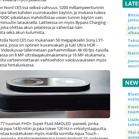
LATE
n Nord CE5:ssä selkeä vahvuus. 5200 milliampeeritunnin
jopa lähes kahden vuorokauden käytön, ja mukana tuleva
Bitt
OC-pikalataus mahdollistaa usean tunnin käytön vain
jatku
nuutin latauksella. Laitteessa on myös Bypass Charging -
joka ohittaa akun pelatessa ja vähentää näin
Joko 
a sekä akun kulumista.
alkaa
olla Nord CE5 tuo mukanaan 50 megapikselin Sony LYT-
Teko
ra, jossa on optinen kuvanvakain ja tuki Ultra HDR -
moni
 Videokuvaa tallennetaan parhaimmillaan 4K 60 fps -tasolla.
Natri
tteessa on 8 MP ultralaajakulmakamera ja 16 MP etukamera,
siitä varteenotettavan vaihtoehdon valokuvaukseen myös
Joens
ssa hintaluokassa.
suur
NEW
Blue
etäis
6 wa
tuum
Lisäk
,77 tuuman FHD+ Super Fluid AMOLED -paneeli, jonka
laitte
ää jopa 1430 nitiin ja joka tukee 120 Hz:n virkistystaajuutta.
Yksi 
istaa kosketuksen myös märillä sormilla Aqua Touch -
auto
ansiosta. Käyttöjärjestelmänä toimii Android 15 -pohjainen