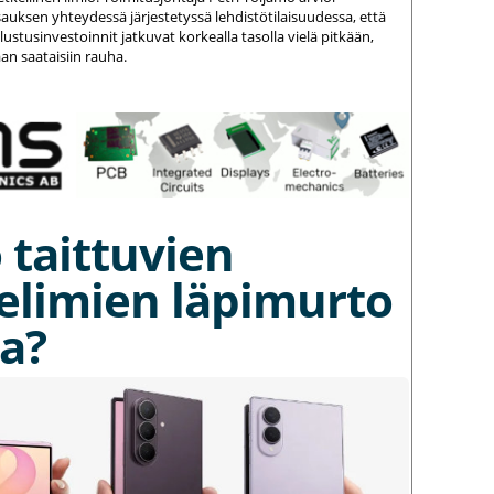
auksen yhteydessä järjestetyssä lehdistötilaisuudessa, että
stusinvestoinnit jatkuvat korkealla tasolla vielä pitkään,
an saataisiin rauha.
 taittuvien
elimien läpimurto
a?