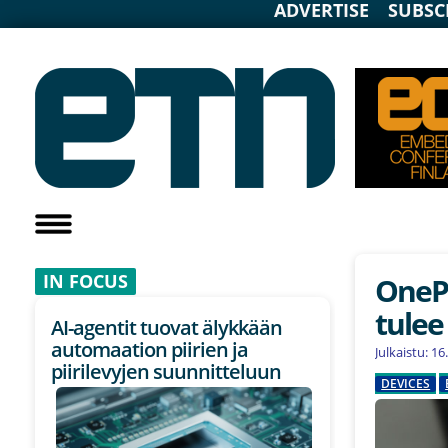
ADVERTISE
SUBSC
IN F
OCUS
OnePl
tulee
AI-agentit tuovat älykkään
automaation piirien ja
Julkaistu: 1
piirilevyjen suunnitteluun
DEVICES