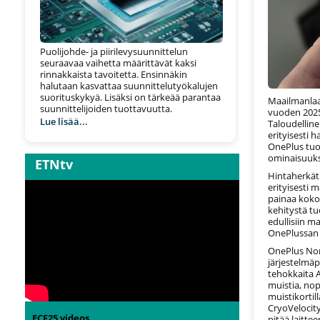
Puolijohde- ja piirilevysuunnittelun
seuraavaa vaihetta määrittävät kaksi
rinnakkaista tavoitetta. Ensinnäkin
halutaan kasvattaa suunnittelutyökalujen
suorituskykyä. Lisäksi on tärkeää parantaa
Maailmanlaa
suunnittelijoiden tuottavuutta.
vuoden 2025 
Lue lisää...
Taloudelline
erityisesti 
OnePlus tuo
ominaisuuksi
ETNtv
Hintaherkät
erityisesti 
painaa koko
kehitystä t
edullisiin m
OnePlussan 
OnePlus Nor
järjestelmäp
tehokkaita 
muistia, nop
muistikortil
CryoVelocit
ECF25 videos
pitää laitte