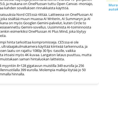
.0, ja mukana on OnePlussan tuttu Open Canvas -moniajo,
Murat
taa kahden sovelluksen rinnakkaista käyttöä.
auto
aisuuksia Nord CE5:ssä riittää. Laitteessa on OnePlussan AI
 joka sisältää muun muassa AI Writerin, AI Summaryn ja AI
ukana on myös Googlen Gemini-palvelut, kuten Circle to
 esiasennettu Gemini-sovellus. Uusimmista AI-toiminnoista
enkin esimerkiksi OnePlussan AI Plus Mind, joka löytyy
asta.
empi hinta tarkoittaa kompromisseja. CE5:ssa ei ole
 ultralaajakulmakamera käyttää kiinteää tarkennusta, ja
en laatu on rajattu 1080p 30 fps -tasolle, vaikka
a irtoaisi myös 4K-kuvaa. Langaton lataus puuttuu, mutta
y muistakaan saman hintaluokan laitteista.
i myyntiin 8+128 gigatavun muistilla 349 eurolla ja 256
llennustilalla 399 eurolla. Molempia malleja löytää jo 50
mmalla hinnalla.