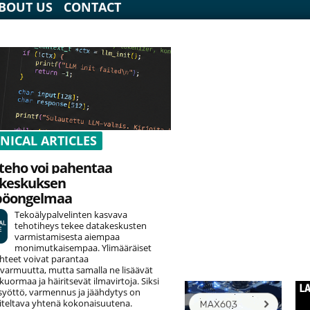
BOUT US
CONTACT
NICAL ARTICLES
teho voi pahentaa
keskuksen
pöongelmaa
Tekoälypalvelinten kasvava
tehotiheys tekee datakeskusten
varmistamisesta aiempaa
monimutkaisempaa. Ylimääräiset
hteet voivat parantaa
varmuutta, mutta samalla ne lisäävät
uormaa ja häiritsevät ilmavirtoja. Siksi
yöttö, varmennus ja jäähdytys on
teltava yhtenä kokonaisuutena.