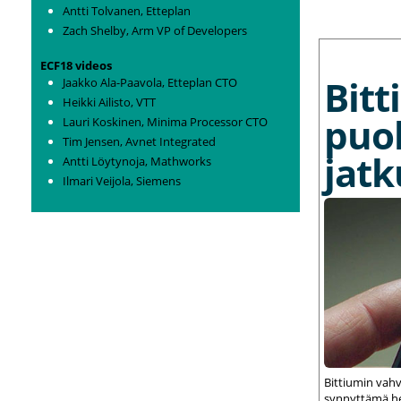
Antti Tolvanen, Etteplan
Zach Shelby, Arm VP of Developers
MORE NEWS
ECF18 videos
Bit
Jaakko Ala-Paavola, Etteplan CTO
Heikki Ailisto, VTT
puo
Lauri Koskinen, Minima Processor CTO
Tim Jensen, Avnet Integrated
jat
Antti Löytynoja, Mathworks
Ilmari Veijola, Siemens
Bittiumin vah
synnyttämä het