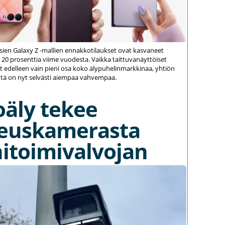
ien Galaxy Z -mallien ennakkotilaukset ovat kasvaneet
 20 prosenttia viime vuodesta. Vaikka taittuvanäyttöiset
 edelleen vain pieni osa koko älypuhelinmarkkinaa, yhtiön
ä on nyt selvästi aiempaa vahvempaa.
oäly tekee
euskamerasta
itoimivalvojan