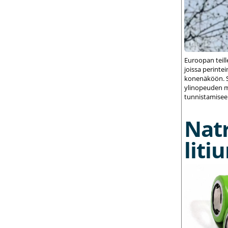
Euroopan teil
joissa perint
konenäköön. S
ylinopeuden m
tunnistamisee
Nat
liti