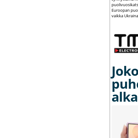
puolivuosikats
Euroopan puolu
vaikka Ukraina
Joko
puh
alka