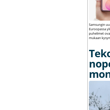
Samsungin uus
Euroopassa yli
puhelimet ovat
mukaan kysynt
Tek
nop
mon