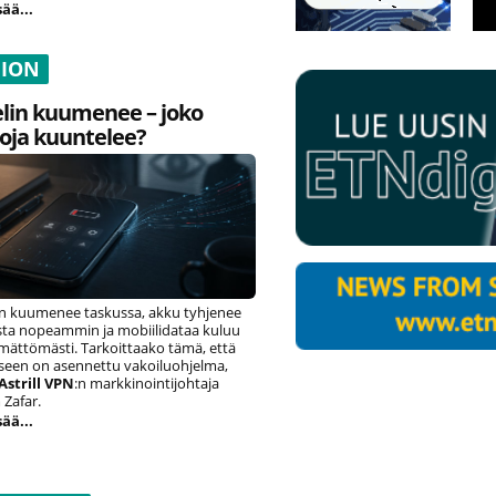
sää...
NION
lin kuumenee – joko
oja kuuntelee?
n kuumenee taskussa, akku tyhjenee
ista nopeammin ja mobiilidataa kuluu
ämättömästi. Tarkoittaako tämä, että
eseen on asennettu vakoiluohjelma,
Astrill VPN
:n markkinointijohtaja
Zafar.
sää...