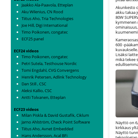
Jaakko Ala-Paavola, Etteplan
Akunkesto o
Aku Wilenius, CN Rood
akku takaa 
80W SUPERVO
Tiitus Aho, Tria Technologies
kymmenen mi
Joe Hill, Digi International
ominaisuus, 
Timo Poikonen, congatec
kuumenemist
ECF25 panel
Kameraosast
600 -pääkame
kuvaukselle.
ECF24 videos
Lisäksi lai
Timo Poikonen, congatec
mikä tekee 
Petri Sutela, Testhouse Nordic
edullisemma
Tomi Engdahl, CVG Convergens
Henrik Petersen, Adlink Technology
Dan Still , CSC
Aleksi Kallio, CSC
Antti Tolvanen, Etteplan
ECF23 videos
Milan Piskla & David Gustafik, Ciklum
Jarno Ahlström, Check Point Software
Näyttö on 6
kirkkaus ylt
Tiitus Aho, Avnet Embedded
Näyttö tunn
Hans Andersson, Acal BFi
teknologian 