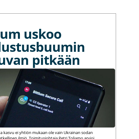
tium uskoo
lustusbuumin
kuvan pitkään
va kasvu ei yhtiön mukaan ole vain Ukrainan sodan
kellinen ilmiö. Toimitusjohtaja Petri Toljamo arvioi