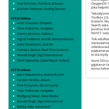
Pasi Suhonen, Rohde & Schwarz
OxygenOS 15
joka helpot
Joachim Preissner, Analog Devices
Tekoälyomin
Toolbox 2.0,
ECF22 videos
Eraserin. M
Antti Tolvanen, Etteplan
Search sekä
Timo Poikonen, congatec
puuttuu kuit
Nord 5 -sarj
Kimmo Järvinen, Xiphera
Sigurd Hellesvik, Nordic Semiconductor
Toki edullis
stereoääntä,
Hans Andersson, Acal BFi
videokuvauks
Andrea J. Beuter, Real-Time Systems
pääkamerast
ei sitä löyd
Ronald Singh, Digi International
Pertti Jalasvirta, CyberWatch Finland
Nord CE5 tul
gigatavun ta
euroa halve
ECF19 videos
Julius Kaluzevicius, Rutronik.com
Carsten Kindler, Altium
Tino Pyssysalo, Qt Company
Timo Poikonen, congatec
Wolfgang Meier, Data-Modul
Ronald Singh, Digi International
Bobby Vale, Advantech