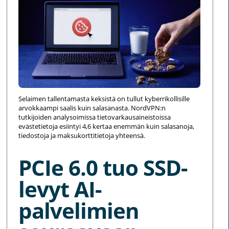
Selaimen tallentamasta keksistä on tullut kyberrikollisille
arvokkaampi saalis kuin salasanasta. NordVPN:n
tutkijoiden analysoimissa tietovarkausaineistoissa
evästetietoja esiintyi 4,6 kertaa enemmän kuin salasanoja,
tiedostoja ja maksukorttitietoja yhteensä.
PCIe 6.0 tuo SSD-
levyt AI-
palvelimien