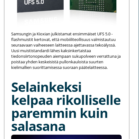
Samsungin ja Kioxian julkistamat ensimmäiset UFS 5.0 -
flashmuistit kertovat, että mobiiliteollisuus valmistautuu
seuraavaan vaiheeseen laitteessa ajettavassa tekoälyssä.
Uusi muististandardi lähes kaksinkertaistaa
tiedonsiirtonopeuden aiempaan sukupolveen verrattuna ja
poistaa yhden keskeisistä pullonkauloista suurten
kielimallien suorittamisessa suoraan päätelaitteessa.
Selainkeksi
kelpaa rikolliselle
paremmin kuin
salasana