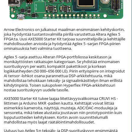
Arrow Electronics on julkaissut maailman ensimmäisen kehityskortin,
joka hyödyntää tuotantovalmiilla piirillä varustettua Altera Agilex 5
FPGA:ta. Uusi AXE5000 Starter Kit tarjoaa suunnittelijoille ja kehittäjille
mahdollisuuden arvioida ja hyödyntää Agilex 5 -sarjan FPGA-piirien
ominaisuuksia heti valmiina tuotteena.
Agilex 5 -sarja asettuu Alteran FPGA-portfoliossa keskitason ja
monikäyttöisten ratkaisujen kategoriaan. Se yhdistää erinomaisen
suorituskyvyn per watti, kompaktit pakettikoot ja korkean
logiikkatiheyden (50 000–656 000 LE). Piirin erityispiirre on integroidut
AI tensor -lohkot osana parannettua DSP-arkkitehtuuria, mikä
mahdollistaa tehokkaan tekoäly- ja signaalinkäsittelyn ilman erillistä
kiihdytinpiiriä. Toisen sukupolven Hyperflex FPGA-arkkitehtuuri
nostaa suorituskyvyn uudelle tasolle.
AXE5000 Starter Kit tukee laajaa liitettävyysvalikoimaa CRUVI HS -
liittimen ja Arduino MKR -padien kautta. Kehittäjät voivat liittää
esimerkiksi kameroita, näyttöjä, muisteja, ADC/DAC-moduuleja ja
sensoreita, mikä tekee alustasta joustavan niin prototypointiin kuin
lopputuotteiden kehitykseen. Kortin avoin suunnittelumalli
mahdollistaa myös laajat räätälöintimahdollisuudet.
Uutuus tuo Agilex 5:n tekoäly- ja DSP-suorituskyvyn ensimmäistä