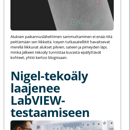
Aluksen paikannuslähettimen sammuttaminen ei enää riitä
peittämään sen liikkeitä. Iceyen tutkasatelliitit havaitsevat
merellä liikkuvat alukset pilvien, sateen ja pimeyden läpi,
minkä jälkeen tekoäly tunnistaa kuvasta epäilyttävät
kohteet, yhtiö kertoo blogissaan.
Nigel-tekoäly
laajenee
LabVIEW-
testaamiseen