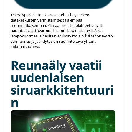
Tekoälypalvelinten kasvava tehotiheys tekee
datakeskusten varmistamisesta aiempaa
monimutkaisempaa. Ylimääräiset teholähteet voivat
parantaa käyttövarmuutta, mutta samalla ne lisäävät
lämpökuormaa ja häiritsevät ilmavirtoja. Siksi tehonsyöttö,
varmennus ja jäähdytys on suunniteltava yhtenä
kokonaisuutena.
Reunaäly vaatii
uudenlaisen
siruarkkitehtuuri
n