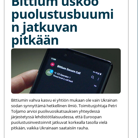
Bittium uskoo
puolustusbuumi
n jatkuvan
pitkään
Bittiumin vahva kasvu ei yhtiön mukaan ole vain Ukrainan
sodan synnyttämä hetkellinen ilmiö. Toimitusjohtaja Petri
Toljamo arvioi puolivuosikatsauksen yhteydessä
järjestetyssä lehdistötilaisuudessa, että Euroopan
puolustusinvestoinnit jatkuvat korkealla tasolla vielä
pitkään, vaikka Ukrainaan saataisiin rauha.