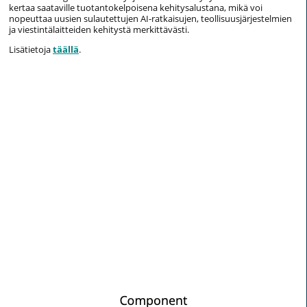
kertaa saataville tuotantokelpoisena kehitysalustana, mikä voi
nopeuttaa uusien sulautettujen AI-ratkaisujen, teollisuusjärjestelmien
ja viestintälaitteiden kehitystä merkittävästi.
Lisätietoja
täällä
.