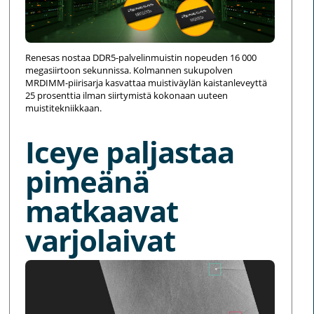
Renesas nostaa DDR5-palvelinmuistin nopeuden 16 000
megasiirtoon sekunnissa. Kolmannen sukupolven
MRDIMM-piirisarja kasvattaa muistiväylän kaistanleveyttä
25 prosenttia ilman siirtymistä kokonaan uuteen
muistitekniikkaan.
Iceye paljastaa
pimeänä
matkaavat
varjolaivat