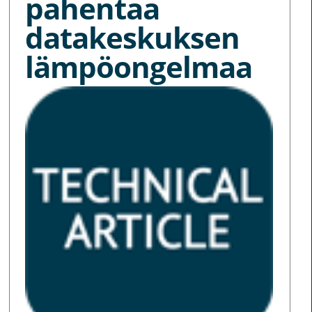
pahentaa
datakeskuksen
lämpöongelmaa