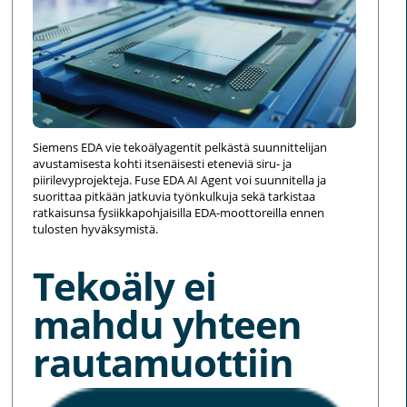
Siemens EDA vie tekoälyagentit pelkästä suunnittelijan
avustamisesta kohti itsenäisesti eteneviä siru- ja
piirilevyprojekteja. Fuse EDA AI Agent voi suunnitella ja
suorittaa pitkään jatkuvia työnkulkuja sekä tarkistaa
ratkaisunsa fysiikkapohjaisilla EDA-moottoreilla ennen
tulosten hyväksymistä.
Tekoäly ei
mahdu yhteen
rautamuottiin