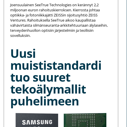
Joensuulainen SeeTrue Technologies on kerännyt 2,2
miljoonan euron rahoituskierroksen. Kierrosta johtaa
optiikka- ja fotoniikkajätti ZEISSin sijoitusyhtiö ZEISS
Ventures. Rahoituksella SeeTrue aikoo kaupallistaa
vähävirtaista silmänseuranta-arkkitehtuuriaan älylaseihin,
terveydenhuollon optisiin järjestelmiin ja teollisiin
sovelluksiin.
Uusi
muististandardi
tuo suuret
tekoälymallit
puhelimeen