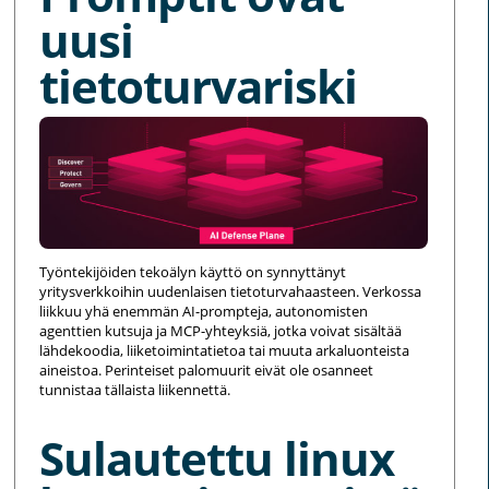
uusi
tietoturvariski
Työntekijöiden tekoälyn käyttö on synnyttänyt
yritysverkkoihin uudenlaisen tietoturvahaasteen. Verkossa
liikkuu yhä enemmän AI-prompteja, autonomisten
agenttien kutsuja ja MCP-yhteyksiä, jotka voivat sisältää
lähdekoodia, liiketoimintatietoa tai muuta arkaluonteista
aineistoa. Perinteiset palomuurit eivät ole osanneet
tunnistaa tällaista liikennettä.
Sulautettu linux