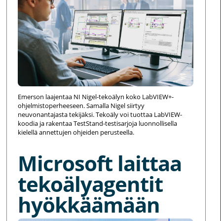
Emerson laajentaa NI Nigel-tekoälyn koko LabVIEW+-
ohjelmistoperheeseen. Samalla Nigel siirtyy
neuvonantajasta tekijäksi. Tekoäly voi tuottaa LabVIEW-
koodia ja rakentaa TestStand-testisarjoja luonnollisella
kielellä annettujen ohjeiden perusteella.
Microsoft laittaa
tekoälyagentit
hyökkäämään