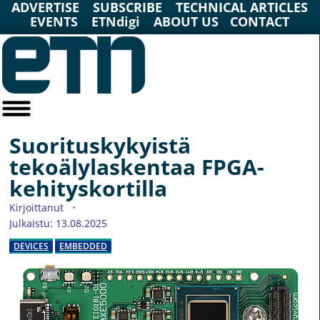
ADVERTISE
SUBSCRIBE
TECHNICAL ARTICLES
EVENTS
ETNdigi
ABOUT US
CONTACT
Suorituskykyistä
tekoälylaskentaa FPGA-
kehityskortilla
Kirjoittanut
Julkaistu: 13.08.2025
DEVICES
EMBEDDED