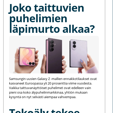
Joko taittuvien
puhelimien
läpimurto alkaa?
Samsungin uusien Galaxy Z -mallien ennakkotilaukset ovat
kasvaneet Euroopassa yli 20 prosenttia viime vuodesta.
Vaikka taittuvanäyttöiset puhelimet ovat edelleen vain
pieni osa koko älypuhelinmarkkinaa, yhtiön mukaan
kysyntä on nyt selvästi aiempaa vahvempaa.
Tekoäly tekee