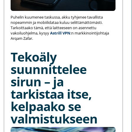
Puhelin kuumenee taskussa, akku tyhjenee tavallista
nopeammin ja mobiilidataa kuluu selittämättömästi.
Tarkoittaako tämä, että laitteeseen on asennettu
vakoiluohjelma, kysyy
Astrill VPN
:n markkinointijohtaja
Arqam Zafar.
Tekoäly
suunnittelee
sirun – ja
tarkistaa itse,
kelpaako se
valmistukseen