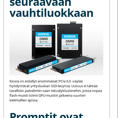
seuraavaan
vauhtiluokkaan
Kioxia on esitellyt ensimmäiset PCIe 6.0 -väylää
hyödyntävät yritysluokan SSD-levynsä. Uutuus ei tähtää
tavallisiin palvelimiin vaan tekoälyklustereihin, joissa nopea
flash-muisti toimii GPU-muistin jatkeena suurten
kielimallien ajossa.
Promptit ovat