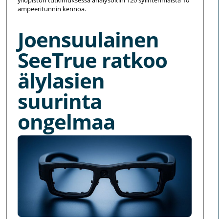
yliopiston tutkimuksessa analysoitiin 120 sylinterimäistä 10
ampeeritunnin kennoa.
Joensuulainen
SeeTrue ratkoo
älylasien
suurinta
ongelmaa