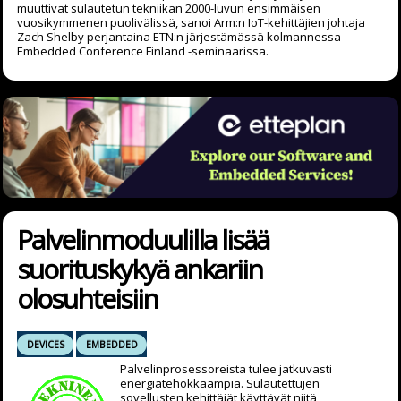
muuttivat sulautetun tekniikan 2000-luvun ensimmäisen
vuosikymmenen puolivälissä, sanoi Arm:n IoT-kehittäjien johtaja
Zach Shelby perjantaina ETN:n järjestämässä kolmannessa
Embedded Conference Finland -seminaarissa.
Palvelinmoduulilla lisää
suorituskykyä ankariin
olosuhteisiin
DEVICES
EMBEDDED
Palvelinprosessoreista tulee jatkuvasti
energiatehokkaampia. Sulautettujen
sovellusten kehittäjät käyttävät niitä