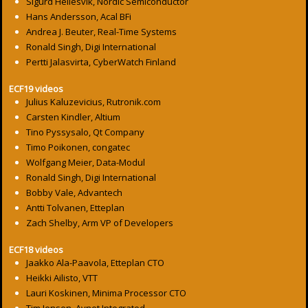
Sigurd Hellesvik, Nordic Semiconductor
Hans Andersson, Acal BFi
Andrea J. Beuter, Real-Time Systems
Ronald Singh, Digi International
Pertti Jalasvirta, CyberWatch Finland
ECF19 videos
Julius Kaluzevicius, Rutronik.com
Carsten Kindler, Altium
Tino Pyssysalo, Qt Company
Timo Poikonen, congatec
Wolfgang Meier, Data-Modul
Ronald Singh, Digi International
Bobby Vale, Advantech
Antti Tolvanen, Etteplan
Zach Shelby, Arm VP of Developers
ECF18 videos
Jaakko Ala-Paavola, Etteplan CTO
Heikki Ailisto, VTT
Lauri Koskinen, Minima Processor CTO