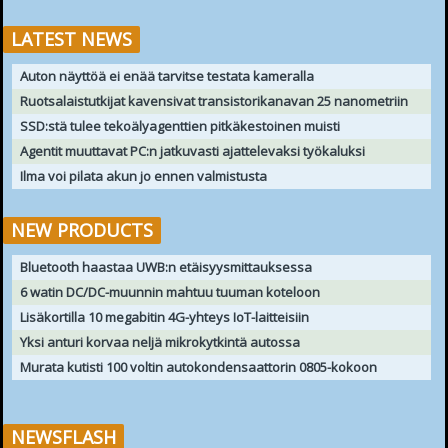
LATEST NEWS
Auton näyttöä ei enää tarvitse testata kameralla
Ruotsalaistutkijat kavensivat transistorikanavan 25 nanometriin
SSD:stä tulee tekoälyagenttien pitkäkestoinen muisti
Agentit muuttavat PC:n jatkuvasti ajattelevaksi työkaluksi
Ilma voi pilata akun jo ennen valmistusta
NEW PRODUCTS
Bluetooth haastaa UWB:n etäisyysmittauksessa
6 watin DC/DC-muunnin mahtuu tuuman koteloon
Lisäkortilla 10 megabitin 4G-yhteys IoT-laitteisiin
Yksi anturi korvaa neljä mikrokytkintä autossa
Murata kutisti 100 voltin autokondensaattorin 0805-kokoon
NEWSFLASH