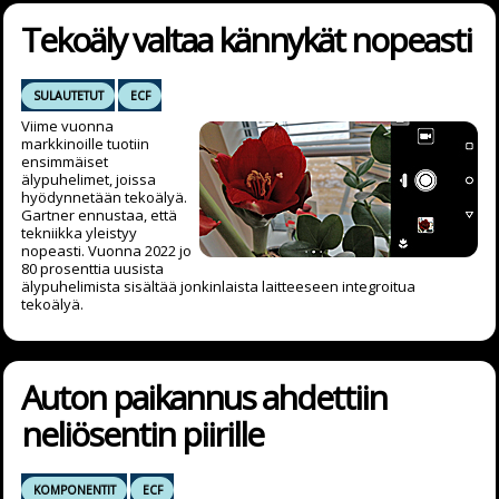
Tekoäly valtaa kännykät nopeasti
SULAUTETUT
ECF
Viime vuonna
markkinoille tuotiin
ensimmäiset
älypuhelimet, joissa
hyödynnetään tekoälyä.
Gartner ennustaa, että
tekniikka yleistyy
nopeasti. Vuonna 2022 jo
80 prosenttia uusista
älypuhelimista sisältää jonkinlaista laitteeseen integroitua
tekoälyä.
Auton paikannus ahdettiin
neliösentin piirille
KOMPONENTIT
ECF