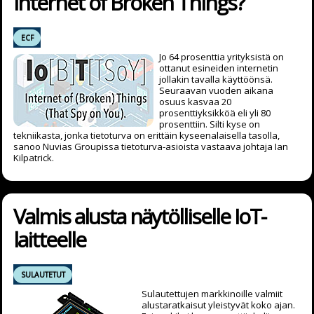
Internet of Broken Things?
ECF
Jo 64 prosenttia yrityksistä on
ottanut esineiden internetin
jollakin tavalla käyttöönsä.
Seuraavan vuoden aikana
osuus kasvaa 20
prosenttiyksikköä eli yli 80
prosenttiin. Silti kyse on
tekniikasta, jonka tietoturva on erittäin kyseenalaisella tasolla,
sanoo Nuvias Groupissa tietoturva-asioista vastaava johtaja Ian
Kilpatrick.
Valmis alusta näytölliselle IoT-
laitteelle
SULAUTETUT
Sulautettujen markkinoille valmiit
alustaratkaisut yleistyvät koko ajan.