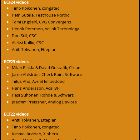
ECF24 videos
Timo Poikonen, congatec
Petri Sutela, Testhouse Nordic
Tomi Engdahl, CVG Convergens
Henrik Petersen, Adlink Technology
Dan Still, CSC
Aleksi Kallio, CSC
Antti Tolvanen, Etteplan
ECF23 videos
Milan Piskla & David Gustafik, Ciklum
Jarno Ahlström, Check Point Software
Tiitus Aho, Avnet Embedded
Hans Andersson, Acal BFi
Pasi Suhonen, Rohde & Schwarz
Joachim Preissner, Analog Devices
ECF22 videos
Antti Tolvanen, Etteplan
Timo Poikonen, congatec
Kimmo Järvinen, Xiphera