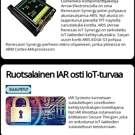
Esimerkiksi komponenttijakelija
Arrow Electronicsilla on oma
Renesasin Synergy-piiriin pohjaava
alustasarjansa ARIS. Nyt alusta on
laajentunut pienellä TFT-näytöllä
varustetulla kortilla. ARIS (Arrow
Renesas IoT Synergy) on tarkoitettu
IoT-laitteiden kehitysalustaksi. Sarjan
uusin kortti ARIS-EDGE-S3 pohjaa
Renesasin Synergy-perheen mikro-ohjaimeen, jonka ytimessä on
ARM Cortex-M4-prosessori.
Ruotsalainen IAR osti IoT-turvaa
SULAUTETUT
IAR Systems tunnetaan
sulautettujen sovellusten
kehitystyökalujen toimittajana.
Nyt IAR ilmoittaa ostaneensa
brittiläisen Secure Thingzin, joka
on erikoitunut IoT-laitteiden
sulautettuun tietoturvaan.