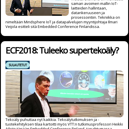
saman avoimen mallin IoT-
laitteiden hallintaan,
datankeruuseen ja
prosessointiin. Tekniikka on
nimeltään Mindsphere IoT ja datapalvelujen myyntijohtaja Ilmari
Veijola esitteli sitä Embedded Conference Finlandissa.
ECF2018: Tuleeko supertekoäly?
SULAUTETUT
Tekoäly puhuttaa nyt kaikkia. Tekoälytutkimuksen ja -
tuotekehityksen tilaa kartoitti myös VTT:n tutkimusprofessori Heikki
Ailisto tänään Embedded Conference Finland -tapahtumassa