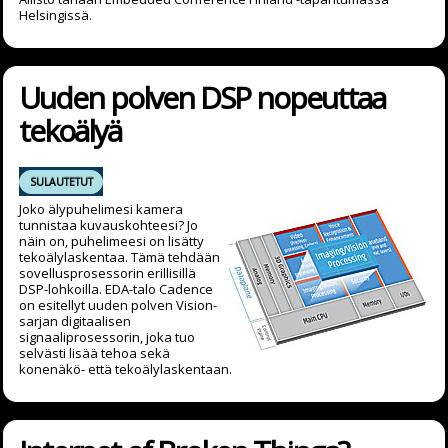
Helsingissä.
Uuden polven DSP nopeuttaa
tekoälyä
SULAUTETUT
Joko älypuhelimesi kamera
tunnistaa kuvauskohteesi? Jo
näin on, puhelimeesi on lisätty
tekoälylaskentaa. Tämä tehdään
sovellusprosessorin erillisillä
DSP-lohkoilla. EDA-talo Cadence
on esitellyt uuden polven Vision-
sarjan digitaalisen
signaaliprosessorin, joka tuo
selvästi lisää tehoa sekä
konenäkö- että tekoälylaskentaan.