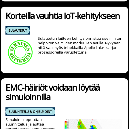
Korteilla vauhtia IoT-kehitykseen
SULAUTETUT
Sulautetun laitteen kehitys onnistuu useimmiten
helpoiten valmiiden moduulien avulla. Nykyään
niitä saa myös tehokkailla Apollo Lake -sarjan
prosessoreilla varustettuna.
EMC-häiriöt voidaan löytää
simuloinnilla
SUUNNITTELU & OHJELMOINTI
Simulointi nopeuttaa
suunnittelua ja auttaa
parantamaan lopputuotteen