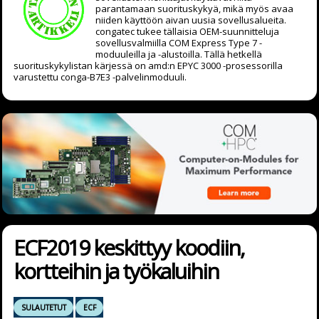
parantamaan suorituskykyä, mikä myös avaa
niiden käyttöön aivan uusia sovellusalueita.
congatec tukee tällaisia OEM-suunnitteluja
sovellusvalmiilla COM Express Type 7 -
moduuleilla ja -alustoilla. Tällä hetkellä
suorituskykylistan kärjessä on amd:n EPYC 3000 -prosessorilla
varustettu conga-B7E3 -palvelinmoduuli.
ECF2019 keskittyy koodiin,
kortteihin ja työkaluihin
SULAUTETUT
ECF