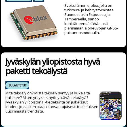
Sveitsiläinen u-blox, jolla on
tutkimus- ja kehitystoimintaa
Suomessakin Espoossa ja
Tampereella, sanoo
kehittäneensä tähän asti
pienimmän ajoneuvojen GNSS-
paikannusmoduulin.
Jyväskylän yliopistosta hyvä
paketti tekoälystä
SULAUTETUT
Mitä tekoäly on? Mistä tekoäly syntyy ja kuka sitä
hallitsee? Miten yritykset hyödyntävät tekoälyä?
Jyväskylän yliopiston IT-tiedekunta on julkaissut
lehden, jossa kerrotaan kansantajuisesti tutkimuksen
uusimmasta trendistä.