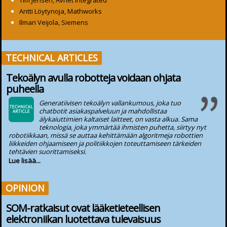
Tim Jensen, Avnet Integrated
Antti Löytynoja, Mathworks
Ilmari Veijola, Siemens
TECHNICAL ARTICLES
Tekoälyn avulla robotteja voidaan ohjata
puheella
Generatiivisen tekoälyn vallankumous, joka tuo
chatbotit asiakaspalveluun ja mahdollistaa
älykaiuttimien kaltaiset laitteet, on vasta alkua. Sama
teknologia, joka ymmärtää ihmisten puhetta, siirtyy nyt
robotiikkaan, missä se auttaa kehittämään algoritmeja robottien
liikkeiden ohjaamiseen ja politiikkojen toteuttamiseen tärkeiden
tehtävien suorittamiseksi.
Lue lisää...
OPINION
SOM-ratkaisut ovat lääketieteellisen
elektroniikan luotettava tulevaisuus