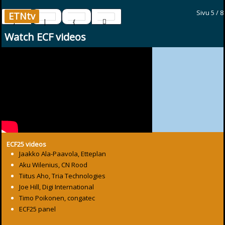
Sivu 5 / 8
ETNtv
Watch ECF videos
ECF25 videos
Jaakko Ala-Paavola, Etteplan
Aku Wilenius, CN Rood
Tiitus Aho, Tria Technologies
Joe Hill, Digi International
Timo Poikonen, congatec
ECF25 panel