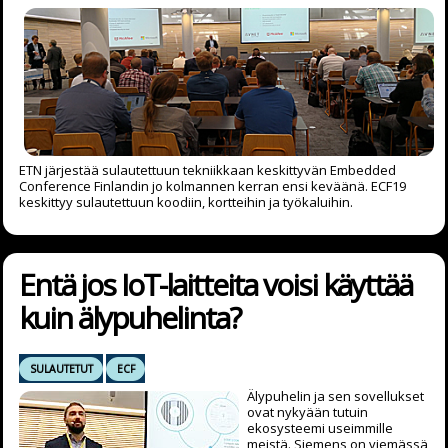
ETN järjestää sulautettuun tekniikkaan keskittyvän Embedded
Conference Finlandin jo kolmannen kerran ensi keväänä. ECF19
keskittyy sulautettuun koodiin, kortteihin ja työkaluihin.
Entä jos IoT-laitteita voisi käyttää
kuin älypuhelinta?
SULAUTETUT
ECF
Älypuhelin ja sen sovellukset
ovat nykyään tutuin
ekosysteemi useimmille
meistä. Siemens on viemässä