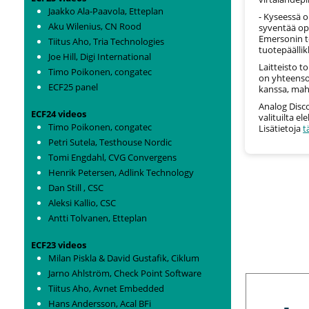
Jaakko Ala-Paavola, Etteplan
- Kyseessä o
Aku Wilenius, CN Rood
syventää opi
Emersonin t
Tiitus Aho, Tria Technologies
tuotepäälli
Joe Hill, Digi International
Laitteisto t
Timo Poikonen, congatec
on yhteenso
ECF25 panel
kanssa, mah
Analog Disc
ECF24 videos
valituilta el
Timo Poikonen, congatec
Lisätietoja
t
Petri Sutela, Testhouse Nordic
Tomi Engdahl, CVG Convergens
Henrik Petersen, Adlink Technology
Dan Still , CSC
Aleksi Kallio, CSC
Antti Tolvanen, Etteplan
ECF23 videos
Milan Piskla & David Gustafik, Ciklum
Jarno Ahlström, Check Point Software
MORE NEWS
Tiitus Aho, Avnet Embedded
Hans Andersson, Acal BFi