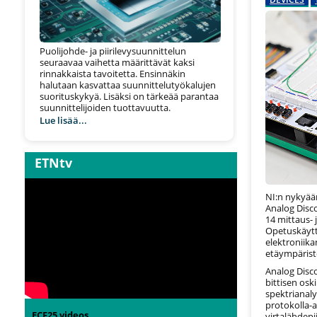
Puolijohde- ja piirilevysuunnittelun
seuraavaa vaihetta määrittävät kaksi
rinnakkaista tavoitetta. Ensinnäkin
halutaan kasvattaa suunnittelutyökalujen
suorituskykyä. Lisäksi on tärkeää parantaa
suunnittelijoiden tuottavuutta.
Lue lisää...
ETNtv
NI:n nykyää
Analog Disco
14 mittaus-
Opetuskäytt
elektroniik
etäympärist
Analog Disc
bittisen osk
spektrianaly
protokolla-a
ECF25 videos
virtalähdepii