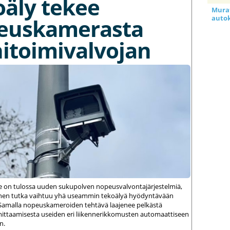
oäly tekee
Murat
auto
euskamerasta
itoimivalvojan
le on tulossa uuden sukupolven nopeusvalvontajärjestelmiä,
einen tutka vaihtuu yhä useammin tekoälyä hyödyntävään
amalla nopeuskameroiden tehtävä laajenee pelkästä
ittaamisesta useiden eri liikennerikkomusten automaattiseen
n.