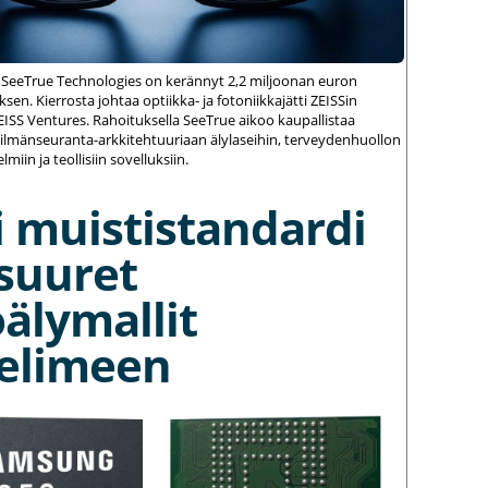
 SeeTrue Technologies on kerännyt 2,2 miljoonan euron
sen. Kierrosta johtaa optiikka- ja fotoniikkajätti ZEISSin
ZEISS Ventures. Rahoituksella SeeTrue aikoo kaupallistaa
silmänseuranta-arkkitehtuuriaan älylaseihin, terveydenhuollon
elmiin ja teollisiin sovelluksiin.
 muististandardi
suuret
älymallit
elimeen