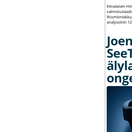
Kiinalaisen Hi
valmistuslaadu
litiumioniakku
analysoitiin 1
Joe
See
älyl
ong