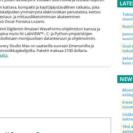
LATE
n kattava, kompakti ja käyttäjäystävällinen ratkaisu, joka
skelijoiden ymmärrystä elektroniikan perusteista, kertoo
Teko
estaus- ja mittausliiketoiminnan akateeminen
moni
kkö Oscar Fonseca Lozano.
Natri
oimii Digilentin ilmaisen WaveForms-ohjelmiston kanssa ja
piva myös NI LabVIEW™-, C- ja Python-ympäristöjen
Joens
dollistaen monipuolisen datankeruun ja ohjelmoinnin.
suur
overy Studio Max on saatavilla suoraan Emersonilta ja
Uusi 
ektroniikkajakelijoilta. Paketti maksaa 2100 dollaria.
tekoä
äältä
.
Selai
kuin 
NEW
Blue
etäis
6 wa
tuum
Lisäk
laitte
Yksi 
auto