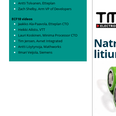
Antti Tolvanen, Etteplan
Zach Shelby, Arm VP of Developers
ECF18 videos
Jaakko Ala-Paavola, Etteplan CTO
Heikki Ailisto, VTT
Lauri Koskinen, Minima Processor CTO
Nat
Tim Jensen, Avnet Integrated
Antti Löytynoja, Mathworks
liti
Ilmari Veijola, Siemens