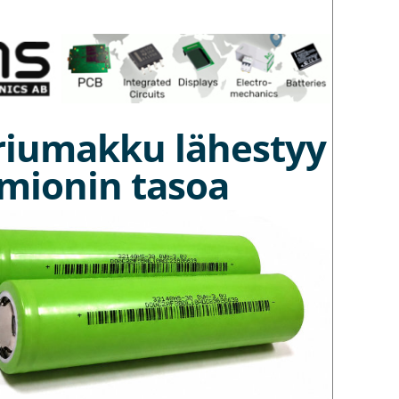
riumakku lähestyy
umionin tasoa