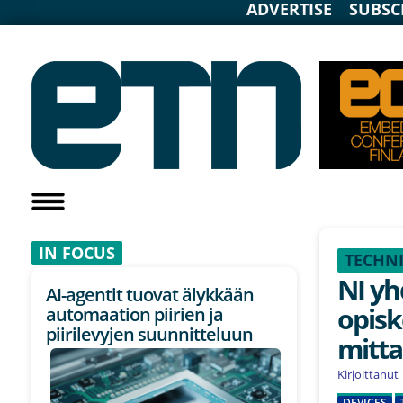
ADVERTISE
SUBSC
IN F
OCUS
TECHNI
NI yh
AI-agentit tuovat älykkään
opisk
automaation piirien ja
piirilevyjen suunnitteluun
mitta
Kirjoittanut
DEVICES