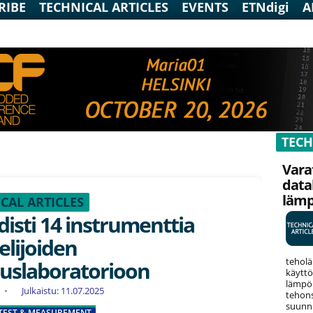
RIBE
TECHNICAL ARTICLES
EVENTS
ETNdigi
A
TECH
Vara
data
läm
CAL ARTICLES
disti 14 instrumenttia
elijoiden
teholä
uslaboratorioon
käyttö
lämpök
Julkaistu: 11.07.2025
tehons
suunni
TEST & MEASUREMENT