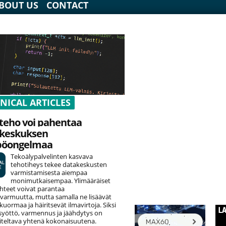
BOUT US
CONTACT
NICAL ARTICLES
teho voi pahentaa
keskuksen
pöongelmaa
Tekoälypalvelinten kasvava
tehotiheys tekee datakeskusten
varmistamisesta aiempaa
monimutkaisempaa. Ylimääräiset
hteet voivat parantaa
varmuutta, mutta samalla ne lisäävät
uormaa ja häiritsevät ilmavirtoja. Siksi
yöttö, varmennus ja jäähdytys on
teltava yhtenä kokonaisuutena.