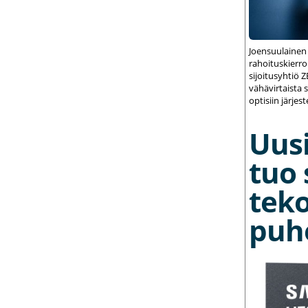
Joensuulainen
rahoituskierrok
sijoitusyhtiö 
vähävirtaista 
optisiin järjest
Uusi
tuo 
teko
puh