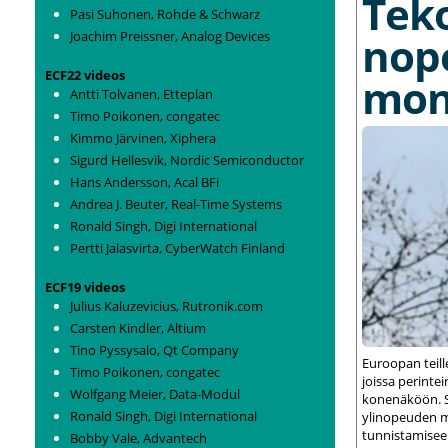
Tek
Pasi Suhonen, Rohde & Schwarz
Joachim Preissner, Analog Devices
nop
ECF22 videos
mon
Antti Tolvanen, Etteplan
Timo Poikonen, congatec
Kimmo Järvinen, Xiphera
Sigurd Hellesvik, Nordic Semiconductor
Hans Andersson, Acal BFi
Andrea J. Beuter, Real-Time Systems
Ronald Singh, Digi International
Pertti Jalasvirta, CyberWatch Finland
ECF19 videos
Julius Kaluzevicius, Rutronik.com
Carsten Kindler, Altium
Tino Pyssysalo, Qt Company
Euroopan teil
Timo Poikonen, congatec
joissa perint
Wolfgang Meier, Data-Modul
konenäköön. S
Ronald Singh, Digi International
ylinopeuden m
tunnistamisee
Bobby Vale, Advantech