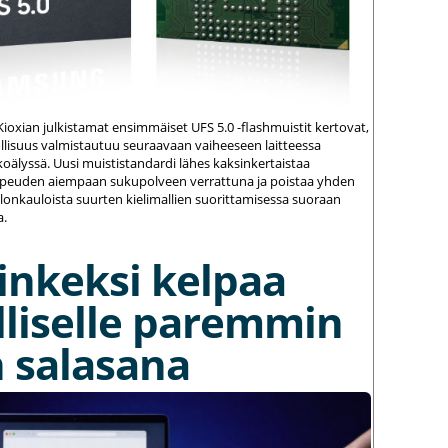
ioxian julkistamat ensimmäiset UFS 5.0 -flashmuistit kertovat,
ollisuus valmistautuu seuraavaan vaiheeseen laitteessa
koälyssä. Uusi muististandardi lähes kaksinkertaistaa
opeuden aiempaan sukupolveen verrattuna ja poistaa yhden
llonkauloista suurten kielimallien suorittamisessa suoraan
a.
inkeksi kelpaa
lliselle paremmin
 salasana