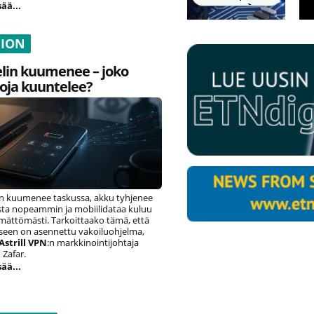
sää...
NION
lin kuumenee – joko
oja kuuntelee?
n kuumenee taskussa, akku tyhjenee
ista nopeammin ja mobiilidataa kuluu
ämättömästi. Tarkoittaako tämä, että
eseen on asennettu vakoiluohjelma,
Astrill VPN
:n markkinointijohtaja
Zafar.
sää...