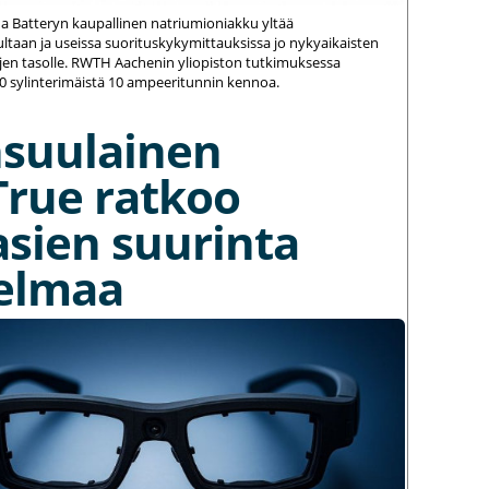
na Batteryn kaupallinen natriumioniakku yltää
ltaan ja useissa suorituskykymittauksissa jo nykyaikaisten
jen tasolle. RWTH Aachenin yliopiston tutkimuksessa
20 sylinterimäistä 10 ampeeritunnin kennoa.
nsuulainen
True ratkoo
asien suurinta
elmaa