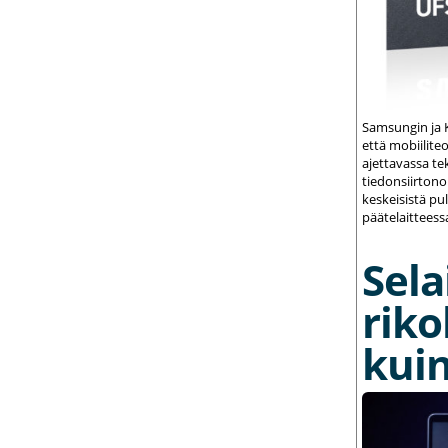
Samsungin ja K
että mobiilite
ajettavassa te
tiedonsiirton
keskeisistä pu
päätelaitteess
Sela
riko
kuin