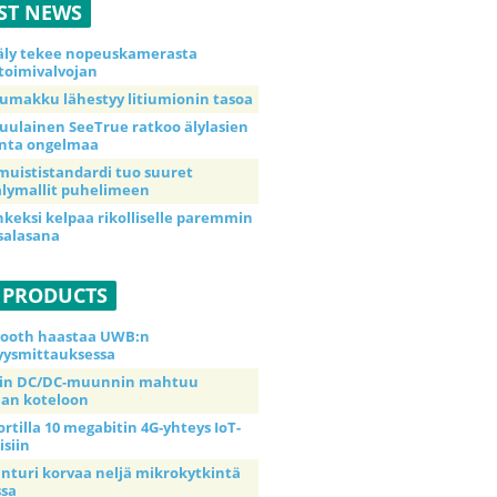
ST NEWS
äly tekee nopeuskamerasta
toimivalvojan
umakku lähestyy litiumionin tasoa
uulainen SeeTrue ratkoo älylasien
inta ongelmaa
muististandardi tuo suuret
lymallit puhelimeen
nkeksi kelpaa rikolliselle paremmin
salasana
 PRODUCTS
tooth haastaa UWB:n
yysmittauksessa
tin DC/DC-muunnin mahtuu
an koteloon
ortilla 10 megabitin 4G-yhteys IoT-
isiin
anturi korvaa neljä mikrokytkintä
ssa