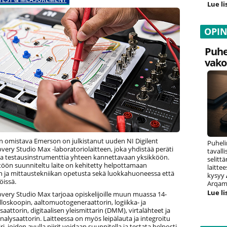
Lue li
OPI
Puhe
vako
n omistava Emerson on julkistanut uuden NI Digilent
Puheli
very Studio Max -laboratoriolaitteen, joka yhdistää peräti
tavall
 ja testausinstrumenttia yhteen kannettavaan yksikköön.
selitt
öön suunniteltu laite on kehitetty helpottamaan
laitte
an ja mittaustekniikan opetusta sekä luokkahuoneessa että
kysyy
öissä.
Arqam 
Lue li
overy Studio Max tarjoaa opiskelijoille muun muassa 14-
illoskoopin, aaltomuotogeneraattorin, logiikka- ja
saattorin, digitaalisen yleismittarin (DMM), virtalähteet ja
nalysaattorin. Laitteessa on myös leipälauta ja integroitu
ri, joiden avulla piirit voidaan suunnitella ja testata helposti.