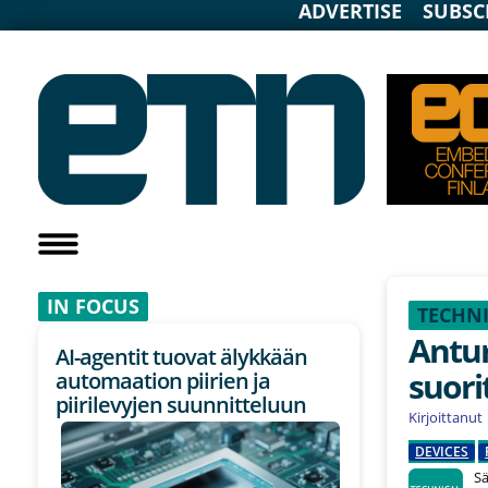
ADVERTISE
SUBSC
IN F
OCUS
TECHNI
Antur
AI-agentit tuovat älykkään
suori
automaation piirien ja
piirilevyjen suunnitteluun
Kirjoittanut
DEVICES
Sä