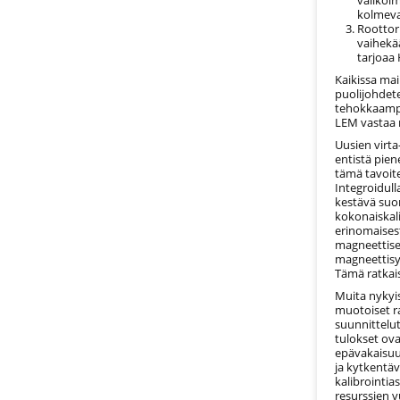
kolmevai
Roottor
vaihekä
tarjoaa 
Kaikissa mai
puolijohdet
tehokkaampi
LEM vastaa n
Uusien virt
entistä pie
tämä tavoite
Integroidull
kestävä suor
kokonaiskal
erinomaises
magneettise
magneettis
Tämä ratkaisu
Muita nykyis
muotoiset r
suunnittelut
tulokset ova
epävakaisuus
ja kytkentäv
kalibrointia
resurssien v