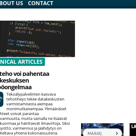
BOUT US
CONTACT
NICAL ARTICLES
teho voi pahentaa
keskuksen
pöongelmaa
Tekoälypalvelinten kasvava
tehotiheys tekee datakeskusten
varmistamisesta aiempaa
monimutkaisempaa. Ylimääräiset
hteet voivat parantaa
varmuutta, mutta samalla ne lisäävät
uormaa ja häiritsevät ilmavirtoja. Siksi
yöttö, varmennus ja jäähdytys on
teltava yhtenä kokonaisuutena.