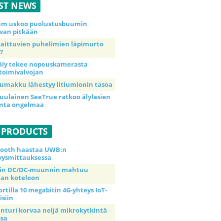
ST NEWS
ium uskoo puolustusbuumin
van pitkään
taittuvien puhelimien läpimurto
?
äly tekee nopeuskamerasta
toimivalvojan
umakku lähestyy litiumionin tasoa
uulainen SeeTrue ratkoo älylasien
inta ongelmaa
 PRODUCTS
tooth haastaa UWB:n
yysmittauksessa
tin DC/DC-muunnin mahtuu
an koteloon
ortilla 10 megabitin 4G-yhteys IoT-
isiin
anturi korvaa neljä mikrokytkintä
ssa