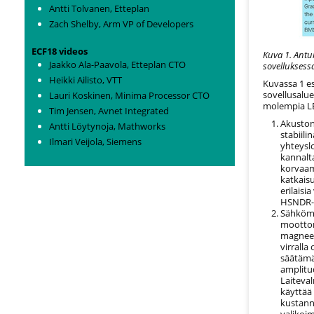
Antti Tolvanen, Etteplan
Zach Shelby, Arm VP of Developers
ECF18 videos
Kuva 1. Antu
Jaakko Ala-Paavola, Etteplan CTO
sovelluksess
Heikki Ailisto, VTT
Kuvassa 1 e
sovellusaluet
Lauri Koskinen, Minima Processor CTO
molempia LE
Tim Jensen, Avnet Integrated
Akuston
Antti Löytynoja, Mathworks
stabiil
Ilmari Veijola, Siemens
yhteysl
kannalta
korvaam
katkaisu
erilaisi
HSNDR-,
Sähkömoo
moottor
magneet
virrall
säätämä
amplitud
Laiteva
käyttää 
kustann
valikoim