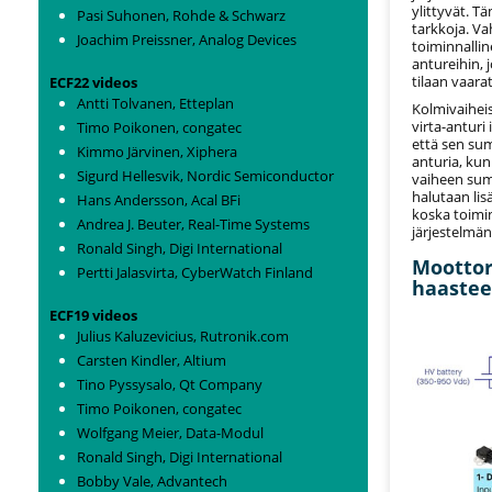
ylittyvät. T
Pasi Suhonen, Rohde & Schwarz
tarkkoja. V
Joachim Preissner, Analog Devices
toiminnallin
antureihin, 
tilaan vaarat
ECF22 videos
Antti Tolvanen, Etteplan
Kolmivaihei
virta-anturi
Timo Poikonen, congatec
että sen sum
Kimmo Järvinen, Xiphera
anturia, ku
Sigurd Hellesvik, Nordic Semiconductor
vaiheen summ
halutaan lis
Hans Andersson, Acal BFi
koska toimin
Andrea J. Beuter, Real-Time Systems
järjestelmän
Ronald Singh, Digi International
Moottor
Pertti Jalasvirta, CyberWatch Finland
haastee
ECF19 videos
Julius Kaluzevicius, Rutronik.com
Carsten Kindler, Altium
Tino Pyssysalo, Qt Company
Timo Poikonen, congatec
Wolfgang Meier, Data-Modul
Ronald Singh, Digi International
Bobby Vale, Advantech