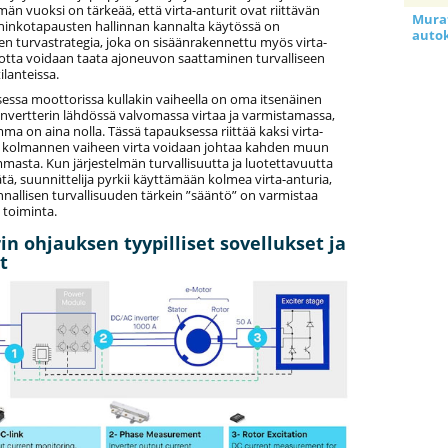
ämän vuoksi on tärkeää, että virta-anturit ovat riittävän
Murat
ahinkotapausten hallinnan kannalta käytössä on
auto
en turvastrategia, joka on sisäänrakennettu myös virta-
jotta voidaan taata ajoneuvon saattaminen turvalliseen
ilanteissa.
sessa moottorissa kullakin vaiheella on oma itsenäinen
 invertterin lähdössä valvomassa virtaa ja varmistamassa,
ma on aina nolla. Tässä tapauksessa riittää kaksi virta-
n kolmannen vaiheen virta voidaan johtaa kahden muun
asta. Kun järjestelmän turvallisuutta ja luotettavuutta
ätä, suunnittelija pyrkii käyttämään kolmea virta-anturia,
nallisen turvallisuuden tärkein ”sääntö” on varmistaa
 toiminta.
in ohjauksen tyypilliset sovellukset ja
t