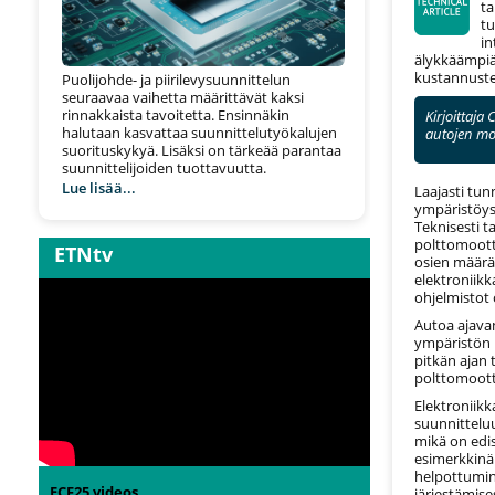
ta
tu
in
älykkäämpiä
kustannusten,
Puolijohde- ja piirilevysuunnittelun
seuraavaa vaihetta määrittävät kaksi
rinnakkaista tavoitetta. Ensinnäkin
Kirjoittaja
halutaan kasvattaa suunnittelutyökalujen
autojen mo
suorituskykyä. Lisäksi on tärkeää parantaa
suunnittelijoiden tuottavuutta.
Lue lisää...
Laajasti tun
ympäristöyst
Teknisesti t
polttomoott
ETNtv
osien määrä
elektroniikk
ohjelmistot 
Autoa ajavan
ympäristön 
pitkän ajan 
polttomoott
Elektroniikk
suunnitteluu
mikä on edis
esimerkkinä 
helpottumin
ECF25 videos
järjestämise