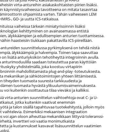
heisiin virta-antureihin asiakaskohtaisten piirien lisäksi.
in käynnistysvaiheessa tavoitteena on mitata tasavirtaa
ämiroottorin ohjaamista varten. Tähän vaiheeseen LEM
HMRS-, GO- ja uutta ICS-ratkaisua.
nituissa vaiheissa tärkeän miniatyrisoinnin lisäksi
eknologian kehittyminen on avainasemassa entistä
en, älykkäämpien ja edullisempien anturien tuottamisessa.
äihin haasteisiin tiukkaan pakattavilla ICS-piireillään.
a-antureiden suunnittelussa pyrkimyksenä on tehdä niistä
nempiä, älykkäämpiä ja halvempia. Toinen tapa saavuttaa
 on lisätä anturiyksikön tehotiheyttä integroinnin avulla.
a anturimoduulilla saadaan toteutettua paras käyttöiän
ituskyky yhdistelmällä, joka koostuu virtapiirin
ibroinnin mahdollistamasta plug-and-play -toteutuksesta,
ta mekaniikan ja sähkötoimintojen yhteen liittämisestä,
n tiheyden tuomasta suuresta tarkkuudesta ja
ydämen tuomasta hyvästä ylikuulumisvaimennuksesta.
 voi kuitenkin osoittautua tilaa vieväksi ja kalliiksi.
iä virta-anturien suunnittelun vaihtoehtoja ovat C- ja U-
atkaisut, jotka kuitenkin vaativat enemmän
yötä ja talon sisällä tapahtuvaa tuotekehitystä, jolloin myös
t vaihtelevia. Esimerkiksi mekaanisen integraation
 voi ajan oloon aiheuttaa mekaniikkaan liittyviä toleranssi-
irheitä, invertteri voi vaatia monimutkaista
stetta ja kustannukset kasvavat lisäsuunnittelun vaatimien
uoksi.