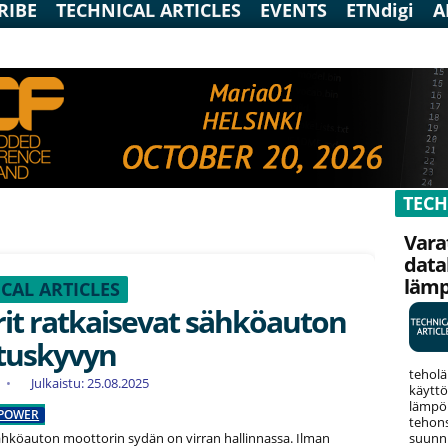
RIBE
TECHNICAL ARTICLES
EVENTS
ETNdigi
A
TECH
Vara
data
läm
CAL ARTICLES
it ratkaisevat sähköauton
tuskyvyn
teholä
Julkaistu: 25.08.2025
käyttö
lämpök
POWER
tehons
suunni
hköauton moottorin sydän on virran hallinnassa. Ilman