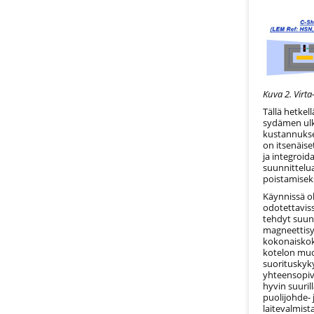
Kuva 2. Virta
Tällä hetkel
sydämen ulko
kustannukse
on itsenäise
ja integroi
suunnittelu
poistamiseks
Käynnissä ol
odotettaviss
tehdyt suunn
magneettisyd
kokonaiskok
kotelon muo
suorituskyk
yhteensopiv
hyvin suuril
puolijohde- 
laitevalmista