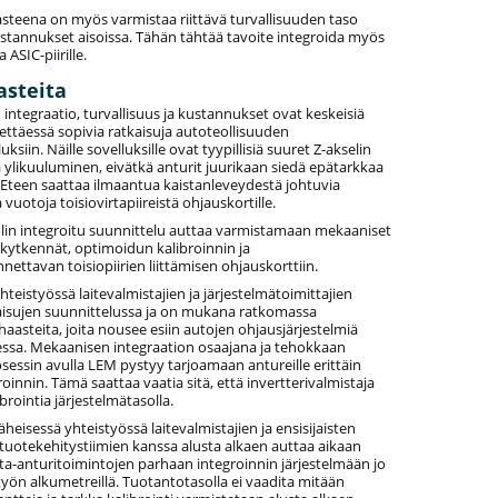
steena on myös varmistaa riittävä turvallisuuden taso
ustannukset aisoissa. Tähän tähtää tavoite integroida myös
 ASIC-piirille.
asteita
ntegraatio, turvallisuus ja kustannukset ovat keskeisiä
tettäessä sopivia ratkaisuja autoteollisuuden
ksiin. Näille sovelluksille ovat tyypillisiä suuret Z-akselin
a ylikuuluminen, eivätkä anturit juurikaan siedä epätarkkaa
. Eteen saattaa ilmaantua kaistanleveydestä johtuvia
a vuotoja toisiovirtapiireistä ohjauskortille.
n integroitu suunnittelu auttaa varmistamaan mekaaniset
 kytkennät, optimoidun kalibroinnin ja
nettavan toisiopiirien liittämisen ohjauskorttiin.
hteistyössä laitevalmistajien ja järjestelmätoimittajien
aisujen suunnittelussa ja on mukana ratkomassa
haasteita, joita nousee esiin autojen ohjausjärjestelmiä
essa. Mekaanisen integraation osaajana ja tehokkaan
essin avulla LEM pystyy tarjoamaan antureille erittäin
roinnin. Tämä saattaa vaatia sitä, että invertterivalmistaja
ibrointia järjestelmätasolla.
äheisessä yhteistyössä laitevalmistajien ja ensisijaisten
 tuotekehitystiimien kanssa alusta alkaen auttaa aikaan
ta-anturitoimintojen parhaan integroinnin järjestelmään jo
yön alkumetreillä. Tuotantotasolla ei vaadita mitään