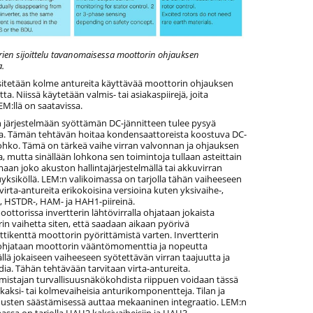
rien sijoittelu tavanomaisessa moottorin ohjauksen
a.
sitetään kolme antureita käyttävää moottorin ohjauksen
ta. Niissä käytetään valmis- tai asiakaspiirejä, joita
M:llä on saatavissa.
 järjestelmään syöttämän DC-jännitteen tulee pysyä
ina. Tämän tehtävän hoitaa kondensaattoreista koostuva DC-
ohko. Tämä on tärkeä vaihe virran valvonnan ja ohjauksen
, mutta sinällään lohkona sen toimintoja tullaan asteittain
aan joko akuston hallintajärjestelmällä tai akkuvirran
yksiköllä. LEM:n valikoimassa on tarjolla tähän vaiheeseen
a virta-antureita erikokoisina versioina kuten yksivaihe-,
 HSTDR-, HAM- ja HAH1-piireinä.
ttorissa invertterin lähtövirralla ohjataan jokaista
in vaihetta siten, että saadaan aikaan pyörivä
tikenttä moottorin pyörittämistä varten. Invertterin
a ohjataan moottorin vääntömomenttia ja nopeutta
llä jokaiseen vaiheeseen syötettävän virran taajuutta ja
ia. Tähän tehtävään tarvitaan virta-antureita.
lmistajan turvallisuusnäkökohdista riippuen voidaan tässä
kaksi- tai kolmevaiheisia anturikomponentteja. Tilan ja
usten säästämisessä auttaa mekaaninen integraatio. LEM:n
assa on tarjolla HAH2 kaksivaiheisiin ja HAH3