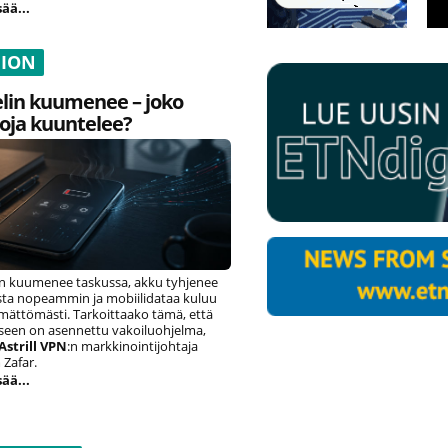
sää...
NION
lin kuumenee – joko
oja kuuntelee?
n kuumenee taskussa, akku tyhjenee
ista nopeammin ja mobiilidataa kuluu
ämättömästi. Tarkoittaako tämä, että
eseen on asennettu vakoiluohjelma,
Astrill VPN
:n markkinointijohtaja
Zafar.
sää...