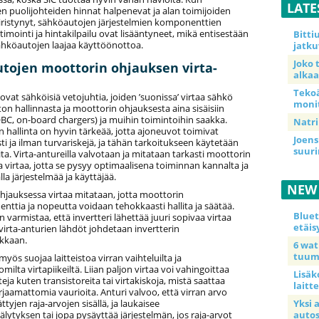
LATE
n puolijohteiden hinnat halpenevat ja alan toimijoiden
kiristynyt, sähköautojen järjestelmien komponenttien
timointi ja hintakilpailu ovat lisääntyneet, mikä entisestään
Bitt
ähköautojen laajaa käyttöönottoa.
jatku
Joko 
tojen moottorin ohjauksen virta-
alkaa
Teko
vat sähköisiä vetojuhtia, joiden ’suonissa’ virtaa sähkö
moni
on hallinnasta ja moottorin ohjauksesta aina sisäisiin
OBC, on-board chargers) ja muihin toimintoihin saakka.
Natri
 hallinta on hyvin tärkeää, jotta ajoneuvot toimivat
Joens
ti ja ilman turvariskejä, ja tähän tarkoitukseen käytetään
suur
ita. Virta-antureilla valvotaan ja mitataan tarkasti moottorin
a virtaa, jotta se pysyy optimaalisena toiminnan kannalta ja
la järjestelmää ja käyttäjää.
NEW
hjauksessa virtaa mitataan, jotta moottorin
ttia ja nopeutta voidaan tehokkaasti hallita ja säätää.
Blue
 varmistaa, että invertteri lähettää juuri sopivaa virtaa
etäis
virta-anturien lähdöt johdetaan invertterin
kkaan.
6 wa
tuum
myös suojaa laitteistoa virran vaihteluilta ja
milta virtapiikeiltä. Liian paljon virtaa voi vahingoittaa
Lisäk
a kuten transistoreita tai virtakiskoja, mistä saattaa
laitte
jaamattomia vaurioita. Anturi valvoo, että virran arvo
tyjen raja-arvojen sisällä, ja laukaisee
Yksi 
älytyksen tai jopa pysäyttää järjestelmän, jos raja-arvot
auto