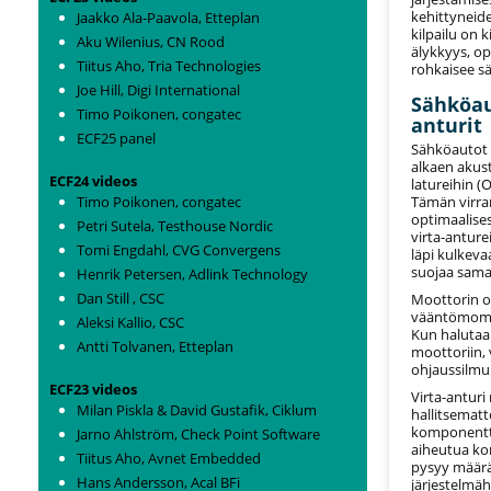
kehittyneide
Jaakko Ala-Paavola, Etteplan
kilpailu on 
Aku Wilenius, CN Rood
älykkyys, op
Tiitus Aho, Tria Technologies
rohkaisee s
Joe Hill, Digi International
Sähköau
Timo Poikonen, congatec
anturit
ECF25 panel
Sähköautot o
alkaen akust
ECF24 videos
latureihin (
Tämän virran
Timo Poikonen, congatec
optimaalises
Petri Sutela, Testhouse Nordic
virta-anture
Tomi Engdahl, CVG Convergens
läpi kulkeva
suojaa samal
Henrik Petersen, Adlink Technology
Dan Still , CSC
Moottorin o
vääntömomen
Aleksi Kallio, CSC
Kun halutaan
Antti Tolvanen, Etteplan
moottoriin, 
ohjaussilmu
ECF23 videos
Virta-anturi 
Milan Piskla & David Gustafik, Ciklum
hallitsematto
komponenttej
Jarno Ahlström, Check Point Software
aiheutua kor
Tiitus Aho, Avnet Embedded
pysyy määrät
Hans Andersson, Acal BFi
järjestelmäh