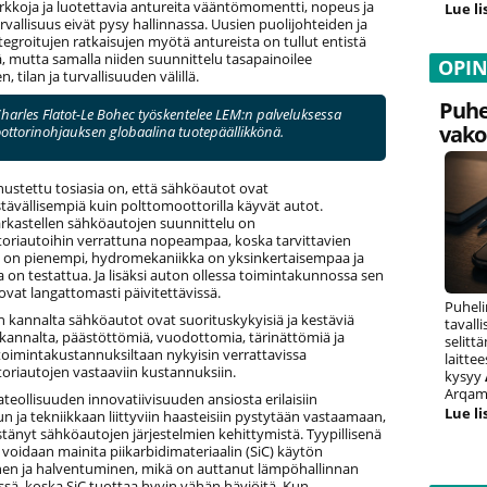
rkkoja ja luotettavia antureita vääntömomentti, nopeus ja
Lue li
rvallisuus eivät pysy hallinnassa. Uusien puolijohteiden ja
tegroitujen ratkaisujen myötä antureista on tullut entistä
, mutta samalla niiden suunnittelu tasapainoilee
OPI
 tilan ja turvallisuuden välillä.
Puhe
 Charles Flatot-Le Bohec työskentelee LEM:n palveluksessa
vako
ottorinohjauksen globaalina tuotepäällikkönä.
nustettu tosiasia on, että sähköautot ovat
ävällisempiä kuin polttomoottorilla käyvät autot.
arkastellen sähköautojen suunnittelu on
oriautoihin verrattuna nopeampaa, koska tarvittavien
 on pienempi, hydromekaniikka on yksinkertaisempaa ja
a on testattua. Ja lisäksi auton ollessa toimintakunnossa sen
ovat langattomasti päivitettävissä.
Puheli
 kannalta sähköautot ovat suorituskykyisiä ja kestäviä
tavall
kannalta, päästöttömiä, vuodottomia, tärinättömiä ja
selitt
toimintakustannuksiltaan nykyisin verrattavissa
laitte
oriautojen vastaaviin kustannuksiin.
kysyy
Arqam 
ateollisuuden innovatiivisuuden ansiosta erilaisiin
Lue li
n ja tekniikkaan liittyviin haasteisiin pystytään vastaamaan,
tänyt sähköautojen järjestelmien kehittymistä. Tyypillisenä
voidaan mainita piikarbidimateriaalin (SiC) käytön
en ja halventuminen, mikä on auttanut lämpöhallinnan
ssä, koska SiC tuottaa hyvin vähän häviöitä. Kun