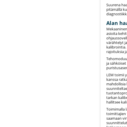
Suurena haa
pitämällä k
diagnostiikka
Alan ha
Mekaaninen i
asioita kehi
ohjaussovellu
värähtelyt j
kalibrointia
rajoituksia j
Tehomoduuli
ja sähköiset
puristusasen
LEM toimii y
kanssa ratk
mahdollisia 
suunnitelta
tuotantopros
tarkan kalib
hallitsee kal
Toimimalla l
toimittajien
saamaan vir
suunnittelut