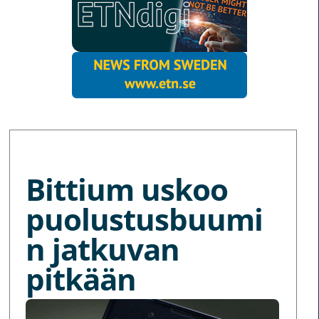
MORE NEWS
Bittium uskoo
puolustusbuumi
n jatkuvan
pitkään