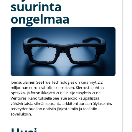
suurinta
ongelmaa
Joensuulainen SeeTrue Technologies on kerännyt 2,2
miljoonan euron rahoituskierroksen. Kierrosta johtaa
optiikka- ja fotoniikkajätti ZEISSin sijoitusyhtiö ZEISS
Ventures. Rahoituksella SeeTrue aikoo kaupallistaa
vähävirtaista silmänseuranta-arkkitehtuuriaan älylaseihin,
terveydenhuollon optisiin järjestelmiin ja teollisiin
sovelluksiin.