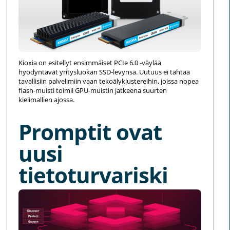
Kioxia on esitellyt ensimmäiset PCIe 6.0 -väylää
hyödyntävät yritysluokan SSD-levynsä. Uutuus ei tähtää
tavallisiin palvelimiin vaan tekoälyklustereihin, joissa nopea
flash-muisti toimii GPU-muistin jatkeena suurten
kielimallien ajossa.
Promptit ovat
uusi
tietoturvariski