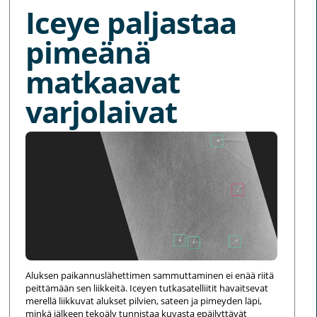
Iceye paljastaa
pimeänä
matkaavat
varjolaivat
Aluksen paikannuslähettimen sammuttaminen ei enää riitä
peittämään sen liikkeitä. Iceyen tutkasatelliitit havaitsevat
merellä liikkuvat alukset pilvien, sateen ja pimeyden läpi,
minkä jälkeen tekoäly tunnistaa kuvasta epäilyttävät