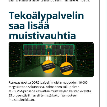
vaan siirtämällä laskenta mahdollisimman lähelle muistia.
Tekoälypalvelin
saa lisää
muistivauhtia
Renesas nostaa DDR5-palvelinmuistin nopeuden 16 000
megasiirtoon sekunnissa. Kolmannen sukupolven
MRDIMM-piirisarja kasvattaa muistiväylän kaistanleveyttä
25 prosenttia ilman siirtymistä kokonaan uuteen
muistitekniikkaan.