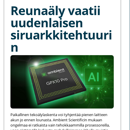
Reunaäly vaatii
uudenlaisen
siruarkkitehtuuri
n
Paikallinen tekoälylaskenta voi tyhjentää pienen laitteen
akun jo ennen lounasta. Ambient Scientificin mukaan
ongelmaa ei ratkaista vain tehokkaammilla prosessoreilla,