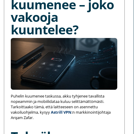
kuumenee – joko
vakooja
kuuntelee?
Puhelin kuumenee taskussa, akku tyhjenee tavallista
nopeammin ja mobiilidataa kuluu selittämättömästi.
Tarkoittaako tämä, että laitteeseen on asennettu
vakoiluohjelma, kysyy
Astrill VPN
:n markkinointijohtaja
Arqam Zafar.