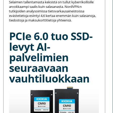
Selaimen tallentamasta keksistä on tullut kyberrikollisille
arvokkaampi saalis kuin salasanasta. NordVPN:n
tutkijoiden analysoimissa tietovarkausaineistoissa
evästetietoja esiintyi 4,6 kertaa enemmän kuin salasanoja,
tiedostoja ja maksukorttitietoja yhteensä.
PCIe 6.0 tuo SSD-
levyt AI-
palvelimien
seuraavaan
vauhtiluokkaan