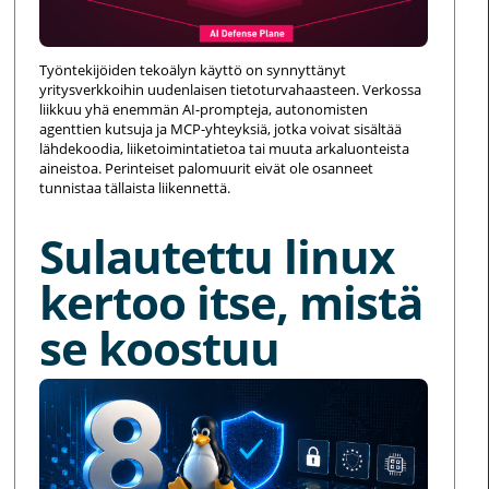
Työntekijöiden tekoälyn käyttö on synnyttänyt
yritysverkkoihin uudenlaisen tietoturvahaasteen. Verkossa
liikkuu yhä enemmän AI-prompteja, autonomisten
agenttien kutsuja ja MCP-yhteyksiä, jotka voivat sisältää
lähdekoodia, liiketoimintatietoa tai muuta arkaluonteista
aineistoa. Perinteiset palomuurit eivät ole osanneet
tunnistaa tällaista liikennettä.
Sulautettu linux
kertoo itse, mistä
se koostuu