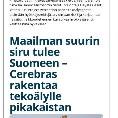
– Tietoturvatiimit eivät tarvitse lisää tietoa, vaan parempia
tuloksia, sanoo Microsoftin tietoturvajohtaja Hayete Gallot.
Yhtiön uusi Project Perception panee tekoälyagentit
etsimään hyökkäysreittejä, arvioimaan riskit ja korjaamaan
havaitut heikkoudet ennen kuin oikea hyökkääjä ehtii
käyttää niitä hyväkseen.
Maailman suurin
siru tulee
Suomeen –
Cerebras
rakentaa
tekoälylle
pikakaistan