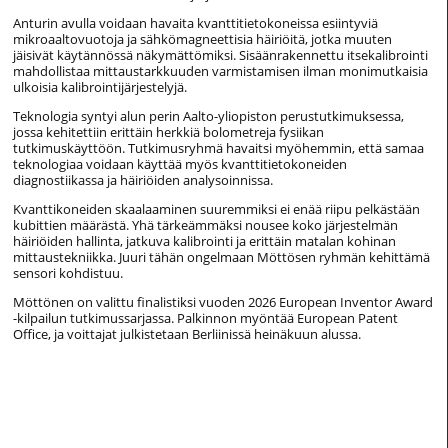
Anturin avulla voidaan havaita kvanttitietokoneissa esiintyviä
mikroaaltovuotoja ja sähkömagneettisia häiriöitä, jotka muuten
jäisivät käytännössä näkymättömiksi. Sisäänrakennettu itsekalibrointi
mahdollistaa mittaustarkkuuden varmistamisen ilman monimutkaisia
ulkoisia kalibrointijärjestelyjä.
Teknologia syntyi alun perin Aalto-yliopiston perustutkimuksessa,
jossa kehitettiin erittäin herkkiä bolometreja fysiikan
tutkimuskäyttöön. Tutkimusryhmä havaitsi myöhemmin, että samaa
teknologiaa voidaan käyttää myös kvanttitietokoneiden
diagnostiikassa ja häiriöiden analysoinnissa.
Kvanttikoneiden skaalaaminen suuremmiksi ei enää riipu pelkästään
kubittien määrästä. Yhä tärkeämmäksi nousee koko järjestelmän
häiriöiden hallinta, jatkuva kalibrointi ja erittäin matalan kohinan
mittaustekniikka. Juuri tähän ongelmaan Möttösen ryhmän kehittämä
sensori kohdistuu.
Möttönen on valittu finalistiksi vuoden 2026 European Inventor Award
-kilpailun tutkimussarjassa. Palkinnon myöntää European Patent
Office, ja voittajat julkistetaan Berliinissä heinäkuun alussa.