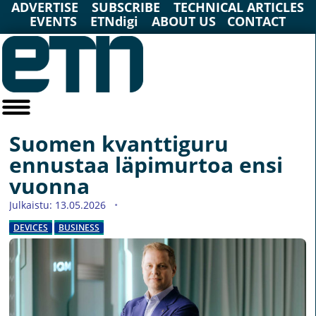
ADVERTISE
SUBSCRIBE
TECHNICAL ARTICLES
EVENTS
ETNdigi
ABOUT US
CONTACT
Suomen kvanttiguru
ennustaa läpimurtoa ensi
vuonna
Julkaistu: 13.05.2026
DEVICES
BUSINESS