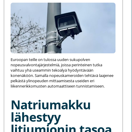
Euroopan teille on tulossa uuden sukupolven
nopeusvalvontajärjestelmiä, joissa perinteinen tutka
vaihtuu yhä useammin tekoälyä hyödyntävään
konenäköön. Samalla nopeuskameroiden tehtävä laajenee
pelkästä ylinopeuden mittaamisesta useiden eri
liikennerikkomusten automaattiseen tunnistamiseen.
Natriumakku
lähestyy
litiumionin tasoa