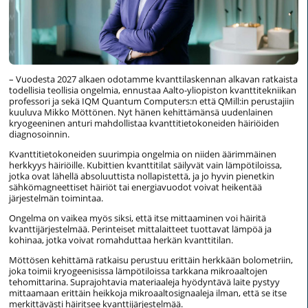
– Vuodesta 2027 alkaen odotamme kvanttilaskennan alkavan ratkaista
todellisia teollisia ongelmia, ennustaa Aalto-yliopiston kvanttitekniikan
professori ja sekä IQM Quantum Computers:n että QMill:in perustajiin
kuuluva Mikko Möttönen. Nyt hänen kehittämänsä uudenlainen
kryogeeninen anturi mahdollistaa kvanttitietokoneiden häiriöiden
diagnosoinnin.
Kvanttitietokoneiden suurimpia ongelmia on niiden äärimmäinen
herkkyys häiriöille. Kubittien kvanttitilat säilyvät vain lämpötiloissa,
jotka ovat lähellä absoluuttista nollapistettä, ja jo hyvin pienetkin
sähkömagneettiset häiriöt tai energiavuodot voivat heikentää
järjestelmän toimintaa.
Ongelma on vaikea myös siksi, että itse mittaaminen voi häiritä
kvanttijärjestelmää. Perinteiset mittalaitteet tuottavat lämpöä ja
kohinaa, jotka voivat romahduttaa herkän kvanttitilan.
Möttösen kehittämä ratkaisu perustuu erittäin herkkään bolometriin,
joka toimii kryogeenisissa lämpötiloissa tarkkana mikroaaltojen
tehomittarina. Suprajohtavia materiaaleja hyödyntävä laite pystyy
mittaamaan erittäin heikkoja mikroaaltosignaaleja ilman, että se itse
merkittävästi häiritsee kvanttijärjestelmää.