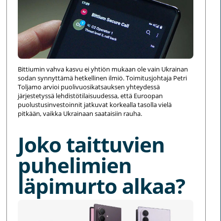
Bittiumin vahva kasvu ei yhtiön mukaan ole vain Ukrainan
sodan synnyttämä hetkellinen ilmiö. Toimitusjohtaja Petri
Toljamo arvioi puolivuosikatsauksen yhteydessä
järjestetyssä lehdistötilaisuudessa, että Euroopan
puolustusinvestoinnit jatkuvat korkealla tasolla vielä
pitkään, vaikka Ukrainaan saataisiin rauha.
Joko taittuvien
puhelimien
läpimurto alkaa?