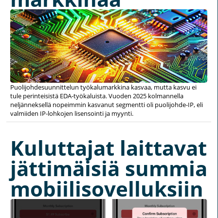
Puolijohdesuunnittelun työkalumarkkina kasvaa, mutta kasvu ei
tule perinteisistä EDA-työkaluista. Vuoden 2025 kolmannella
neljänneksellä nopeimmin kasvanut segmentti oli puolijohde-IP, eli
valmiiden IP-lohkojen lisensointi ja myynti.
Kuluttajat laittavat
jättimäisiä summia
mobiilisovelluksiin