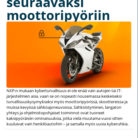
seuraavaksi
moottoripyöriin
NXP:n mukaan kyberturvallisuus ei ole enää vain autojen tai IT-
järjestelmien asia, vaan se on nopeasti nousemassa keskeiseksi
turvallisuuskysymykseksi myös moottoripyörissä, skoottereissa ja
muissa kevyissä sähköajoneuvoissa. Sähköistyminen, langaton
yhteys ja ohjelmistopohjaiset toiminnot ovat tuoneet
kaksipyöräisiin ominaisuuksia, jotka vielä muutama vuosi sitten
kuuluivat vain henkilöautoihin – ja samalla myös uusia kyberuhkia.