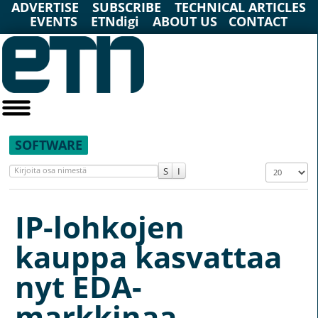
ADVERTISE
SUBSCRIBE
TECHNICAL ARTICLES
EVENTS
ETNdigi
ABOUT US
CONTACT
SOFTWARE
Kirjoita osa nimestä
Näyttö #
IP-lohkojen
kauppa kasvattaa
nyt EDA-
markkinaa