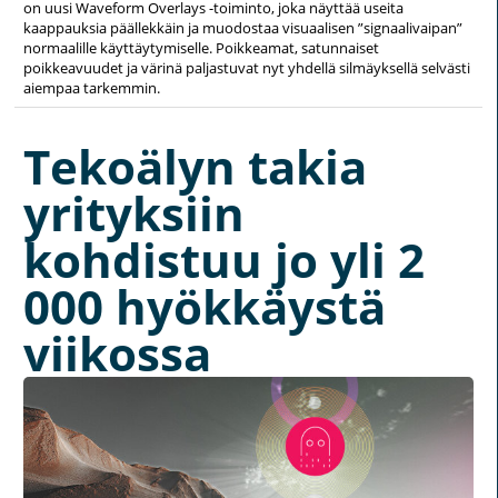
on uusi Waveform Overlays -toiminto, joka näyttää useita
kaappauksia päällekkäin ja muodostaa visuaalisen ”signaalivaipan”
normaalille käyttäytymiselle. Poikkeamat, satunnaiset
poikkeavuudet ja värinä paljastuvat nyt yhdellä silmäyksellä selvästi
aiempaa tarkemmin.
Tekoälyn takia
yrityksiin
kohdistuu jo yli 2
000 hyökkäystä
viikossa