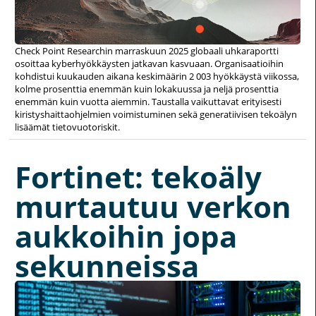
Check Point Researchin marraskuun 2025 globaali uhkaraportti
osoittaa kyberhyökkäysten jatkavan kasvuaan. Organisaatioihin
kohdistui kuukauden aikana keskimäärin 2 003 hyökkäystä viikossa,
kolme prosenttia enemmän kuin lokakuussa ja neljä prosenttia
enemmän kuin vuotta aiemmin. Taustalla vaikuttavat erityisesti
kiristyshaittaohjelmien voimistuminen sekä generatiivisen tekoälyn
lisäämät tietovuotoriskit.
Fortinet: tekoäly
murtautuu verkon
aukkoihin jopa
sekunneissa