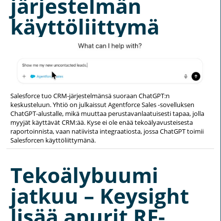
järjestelmän
käyttöliittymä
Salesforce tuo CRM-järjestelmänsä suoraan ChatGPT:n
keskusteluun. Yhtiö on julkaissut Agentforce Sales -sovelluksen
ChatGPT-alustalle, mikä muuttaa perustavanlaatuisesti tapaa, jolla
myyjät käyttävät CRM:ää. Kyse ei ole enää tekoälyavusteisesta
raportoinnista, vaan natiivista integraatiosta, jossa ChatGPT toimii
Salesforcen käyttöliittymänä.
Tekoälybuumi
jatkuu – Keysight
lisää apurit RF-