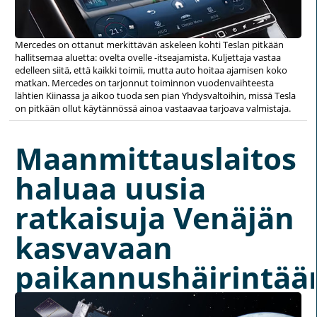
Mercedes on ottanut merkittävän askeleen kohti Teslan pitkään
hallitsemaa aluetta: ovelta ovelle -itseajamista. Kuljettaja vastaa
edelleen siitä, että kaikki toimii, mutta auto hoitaa ajamisen koko
matkan. Mercedes on tarjonnut toiminnon vuodenvaihteesta
lähtien Kiinassa ja aikoo tuoda sen pian Yhdysvaltoihin, missä Tesla
on pitkään ollut käytännössä ainoa vastaavaa tarjoava valmistaja.
Maanmittauslaitos
haluaa uusia
ratkaisuja Venäjän
kasvavaan
paikannushäirintää