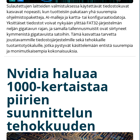
Sulautettujen laitteiden valmistuksessa käytettävät tiedostokuvat
kasvavat nopeasti, kun tuotteisiin pakataan yhä suurempia
ohjelmistopaketteja, AI-malleja ja kartta- tai konfiguraatiodatoja.
Yksittäiset tiedostot voivat nykyään ylittää FAT32-järjestelmän
neljän gigatavun rajan, ja samalla tallennusmuistit ovat siirtyneet
kymmenistä gigatavuista satoihin. Tämä kasvattaa tarvetta
joustavammille tiedostojärjestelmille sekä tehokkaille
tuotantotyökaluille, jotka pystyvät käsittelemään entistä suurempia
ja monimutkaisempia kokonaisuuksia.
Nvidia haluaa
1000-kertaistaa
piirien
suunnittelun
tehokkuuden