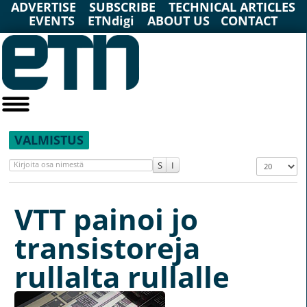
ADVERTISE
SUBSCRIBE
TECHNICAL ARTICLES
EVENTS
ETNdigi
ABOUT US
CONTACT
VALMISTUS
Valmistus
Kirjoita osa nimestä
Näyttö #
VTT painoi jo
transistoreja
rullalta rullalle