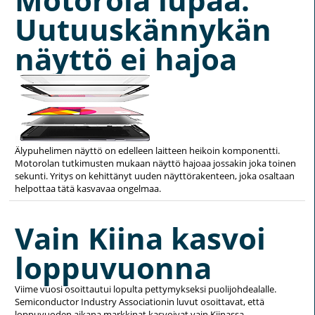
Uutuuskännykän
näyttö ei hajoa
Älypuhelimen näyttö on edelleen laitteen heikoin komponentti.
Motorolan tutkimusten mukaan näyttö hajoaa jossakin joka toinen
sekunti. Yritys on kehittänyt uuden näyttörakenteen, joka osaltaan
helpottaa tätä kasvavaa ongelmaa.
Vain Kiina kasvoi
loppuvuonna
Viime vuosi osoittautui lopulta pettymykseksi puolijohdealalle.
Semiconductor Industry Associationin luvut osoittavat, että
loppuvuoden aikana markkinat kasvoivat vain Kiinassa.