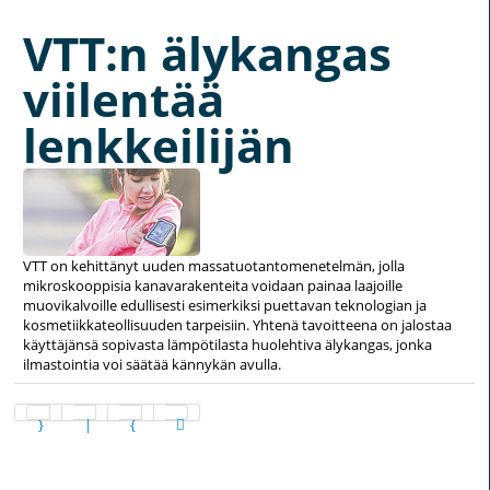
VTT:n älykangas
viilentää
lenkkeilijän
VTT on kehittänyt uuden massatuotantomenetelmän, jolla
mikroskooppisia kanavarakenteita voidaan painaa laajoille
muovikalvoille edullisesti esimerkiksi puettavan teknologian ja
kosmetiikkateollisuuden tarpeisiin. Yhtenä tavoitteena on jalostaa
käyttäjänsä sopivasta lämpötilasta huolehtiva älykangas, jonka
ilmastointia voi säätää kännykän avulla.
Sivu 23 / 36