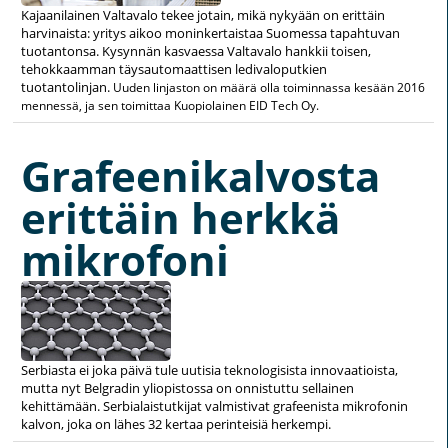
Kajaanilainen Valtavalo tekee jotain, mikä nykyään on erittäin
harvinaista: yritys aikoo moninkertaistaa Suomessa tapahtuvan
tuotantonsa. Kysynnän kasvaessa Valtavalo hankkii toisen,
tehokkaamman täysautomaattisen ledivaloputkien
tuotantolinjan.
Uuden linjaston on määrä olla toiminnassa kesään 2016
mennessä, ja sen toimittaa Kuopiolainen EID Tech Oy.
Grafeenikalvosta
erittäin herkkä
mikrofoni
Serbiasta ei joka päivä tule uutisia teknologisista innovaatioista,
mutta nyt Belgradin yliopistossa on onnistuttu sellainen
kehittämään. Serbialaistutkijat valmistivat grafeenista mikrofonin
kalvon, joka on lähes 32 kertaa perinteisiä herkempi.