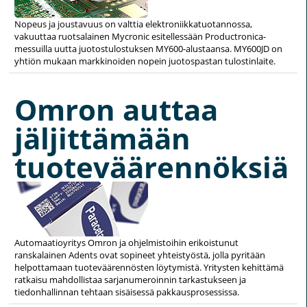
Nopeus ja joustavuus on valttia elektroniikkatuotannossa,
vakuuttaa ruotsalainen Mycronic esitellessään Productronica-
messuilla uutta juotostulostuksen MY600-alustaansa. MY600JD on
yhtiön mukaan markkinoiden nopein juotospastan tulostinlaite.
Omron auttaa
jäljittämään
tuoteväärennöksiä
Automaatioyritys Omron ja ohjelmistoihin erikoistunut
ranskalainen Adents ovat sopineet yhteistyöstä, jolla pyritään
helpottamaan tuoteväärennösten löytymistä. Yritysten kehittämä
ratkaisu mahdollistaa sarjanumeroinnin tarkastukseen ja
tiedonhallinnan tehtaan sisäisessä pakkausprosessissa.