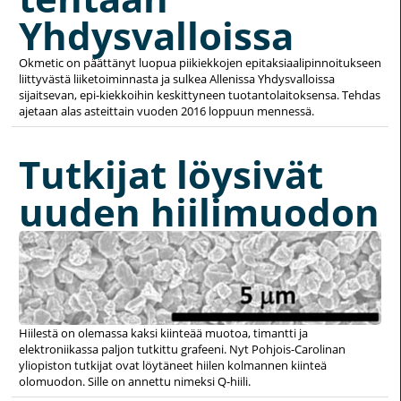
Yhdysvalloissa
Okmetic on päättänyt luopua piikiekkojen epitaksiaalipinnoitukseen
liittyvästä liiketoiminnasta ja sulkea Allenissa Yhdysvalloissa
sijaitsevan, epi-kiekkoihin keskittyneen tuotantolaitoksensa. Tehdas
ajetaan alas asteittain vuoden 2016 loppuun mennessä.
Tutkijat löysivät
uuden hiilimuodon
Hiilestä on olemassa kaksi kiinteää muotoa, timantti ja
elektroniikassa paljon tutkittu grafeeni. Nyt Pohjois-Carolinan
yliopiston tutkijat ovat löytäneet hiilen kolmannen kiinteä
olomuodon. Sille on annettu nimeksi Q-hiili.