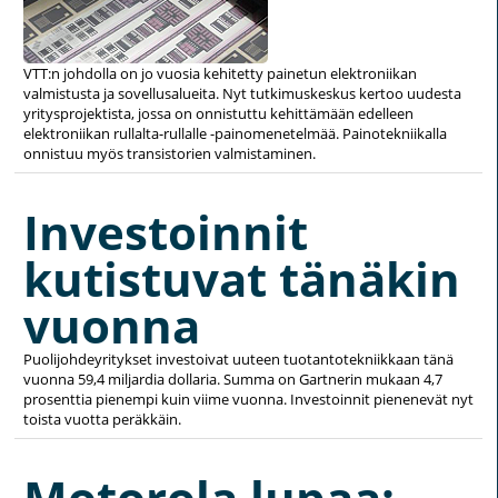
VTT:n johdolla on jo vuosia kehitetty painetun elektroniikan
valmistusta ja sovellusalueita. Nyt tutkimuskeskus kertoo uudesta
yritysprojektista, jossa on onnistuttu kehittämään edelleen
elektroniikan rullalta-rullalle -painomenetelmää. Painotekniikalla
onnistuu myös transistorien valmistaminen.
Investoinnit
kutistuvat tänäkin
vuonna
Puolijohdeyritykset investoivat uuteen tuotantotekniikkaan tänä
vuonna 59,4 miljardia dollaria. Summa on Gartnerin mukaan 4,7
prosenttia pienempi kuin viime vuonna. Investoinnit pienenevät nyt
toista vuotta peräkkäin.
Motorola lupaa: