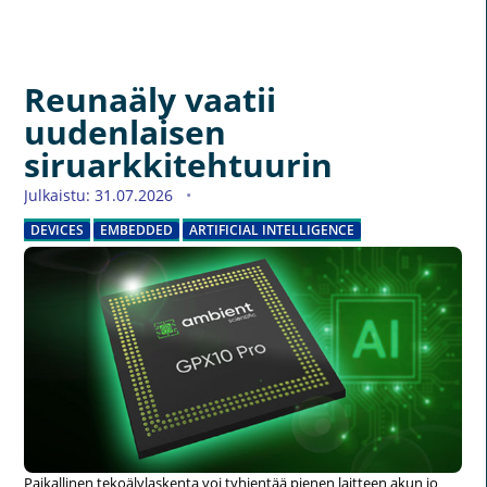
Reunaäly vaatii
uudenlaisen
siruarkkitehtuurin
Julkaistu: 31.07.2026
DEVICES
EMBEDDED
ARTIFICIAL INTELLIGENCE
Paikallinen tekoälylaskenta voi tyhjentää pienen laitteen akun jo