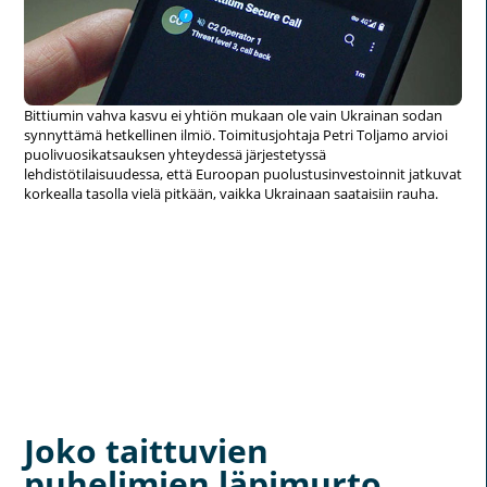
Bittiumin vahva kasvu ei yhtiön mukaan ole vain Ukrainan sodan
synnyttämä hetkellinen ilmiö. Toimitusjohtaja Petri Toljamo arvioi
puolivuosikatsauksen yhteydessä järjestetyssä
lehdistötilaisuudessa, että Euroopan puolustusinvestoinnit jatkuvat
korkealla tasolla vielä pitkään, vaikka Ukrainaan saataisiin rauha.
Joko taittuvien
puhelimien läpimurto