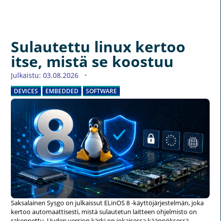
Sulautettu linux kertoo
itse, mistä se koostuu
Julkaistu: 03.08.2026
DEVICES
EMBEDDED
SOFTWARE
Saksalainen Sysgo on julkaissut ELinOS 8 -käyttöjärjestelmän, joka
kertoo automaattisesti, mistä sulautetun laitteen ohjelmisto on
rakennettu. Uuden version kärki on jokaisessa käännöksessä