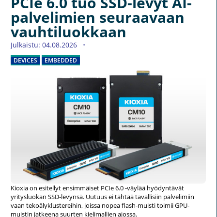
PCIe 6.0 tuo SSD-levyt AI-
palvelimien seuraavaan
vauhtiluokkaan
Julkaistu: 04.08.2026
DEVICES
EMBEDDED
Kioxia on esitellyt ensimmäiset PCIe 6.0 -väylää hyödyntävät
yritysluokan SSD-levynsä. Uutuus ei tähtää tavallisiin palvelimiin
vaan tekoälyklustereihin, joissa nopea flash-muisti toimii GPU-
muistin jatkeena suurten kielimallien ajossa.