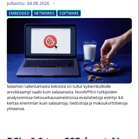
Julkaistu: 04.08.2026
EMBEDDED
NETWORKS
SOFTWARE
Selaimen tallentamasta keksistä on tullut kyberrikollisille
arvokkaampi saalis kuin salasanasta. NordVPN:n tutkijoiden
analysoimissa tietovarkausaineistoissa evästetietoja esiintyi 4,6
kertaa enemmän kuin salasanoja, tiedostoja ja maksukorttitietoja
yhteensä.