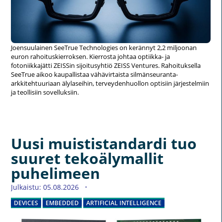
Joensuulainen SeeTrue Technologies on kerännyt 2,2 miljoonan
euron rahoituskierroksen. Kierrosta johtaa optiikka- ja
fotoniikkajätti ZEISSin sijoitusyhtiö ZEISS Ventures. Rahoituksella
SeeTrue aikoo kaupallistaa vähävirtaista silmänseuranta-
arkkitehtuuriaan älylaseihin, terveydenhuollon optisiin järjestelmiin
ja teollisiin sovelluksiin.
Uusi muististandardi tuo
suuret tekoälymallit
puhelimeen
Julkaistu: 05.08.2026
DEVICES
EMBEDDED
ARTIFICIAL INTELLIGENCE