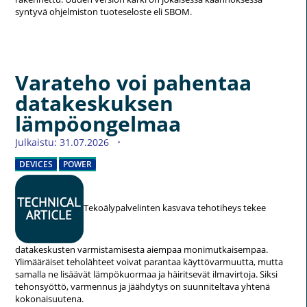
syntyvä ohjelmiston tuoteseloste eli SBOM.
Varateho voi pahentaa
datakeskuksen
lämpöongelmaa
Julkaistu: 31.07.2026
DEVICES
POWER
Tekoälypalvelinten kasvava tehotiheys tekee
datakeskusten varmistamisesta aiempaa monimutkaisempaa.
Ylimääräiset teholähteet voivat parantaa käyttövarmuutta, mutta
samalla ne lisäävät lämpökuormaa ja häiritsevät ilmavirtoja. Siksi
tehonsyöttö, varmennus ja jäähdytys on suunniteltava yhtenä
kokonaisuutena.