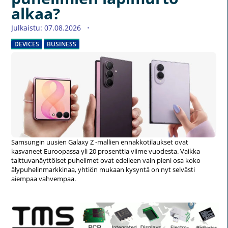
alkaa?
Julkaistu: 07.08.2026
DEVICES
BUSINESS
Samsungin uusien Galaxy Z -mallien ennakkotilaukset ovat
kasvaneet Euroopassa yli 20 prosenttia viime vuodesta. Vaikka
taittuvanäyttöiset puhelimet ovat edelleen vain pieni osa koko
älypuhelinmarkkinaa, yhtiön mukaan kysyntä on nyt selvästi
aiempaa vahvempaa.