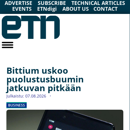
ADVERTISE
SUBSCRIBE
TECHNICAL ARTICLES
EVENTS
ETNdigi
ABOUT US
CONTACT
Bittium uskoo
puolustusbuumin
jatkuvan pitkään
Julkaistu: 07.08.2026
BUSINESS