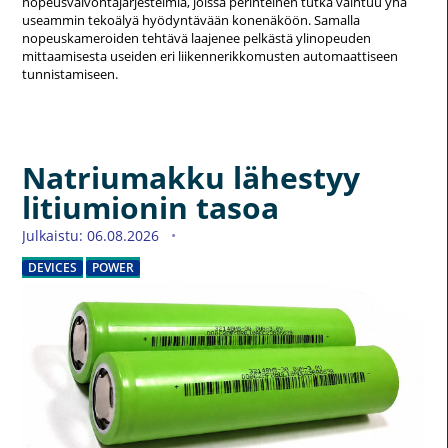
nopeusvalvontajärjestelmiä, joissa perinteinen tutka vaihtuu yhä
useammin tekoälyä hyödyntävään konenäköön. Samalla
nopeuskameroiden tehtävä laajenee pelkästä ylinopeuden
mittaamisesta useiden eri liikennerikkomusten automaattiseen
tunnistamiseen.
Natriumakku lähestyy
litiumionin tasoa
Julkaistu: 06.08.2026
DEVICES
POWER