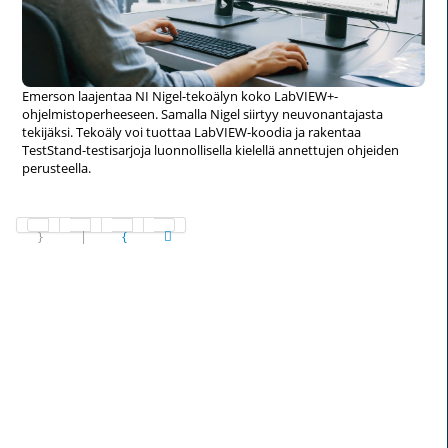
Emerson laajentaa NI Nigel-tekoälyn koko LabVIEW+-
ohjelmistoperheeseen. Samalla Nigel siirtyy neuvonantajasta
tekijäksi. Tekoäly voi tuottaa LabVIEW-koodia ja rakentaa
TestStand-testisarjoja luonnollisella kielellä annettujen ohjeiden
perusteella.
Sivu 1 / 1265