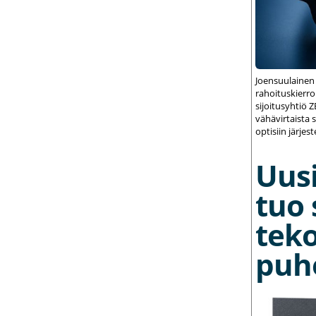
Joensuulainen
rahoituskierrok
sijoitusyhtiö 
vähävirtaista 
optisiin järjest
Uusi
tuo 
teko
puh