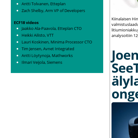
Antti Tolvanen, Etteplan
Zach Shelby, Arm VP of Developers
Kiinalaisen Hi
ECF18 videos
valmistuslaadu
Jaakko Ala-Paavola, Etteplan CTO
litiumioniakku
Heikki Ailisto, VTT
analysoitiin 1
Lauri Koskinen, Minima Processor CTO
Tim Jensen, Avnet Integrated
Joe
Antti Löytynoja, Mathworks
See
Ilmari Veijola, Siemens
älyl
ong