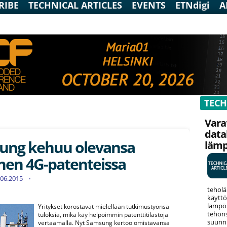
RIBE
TECHNICAL ARTICLES
EVENTS
ETNdigi
A
TECH
Vara
data
ung kehuu olevansa
läm
nen 4G-patenteissa
2.06.2015
teholä
käyttö
lämpök
Yritykset korostavat mielellään tutkimustyönsä
tehons
tuloksia, mikä käy helpoimmin patenttitilastoja
suunni
vertaamalla. Nyt Samsung kertoo omistavansa