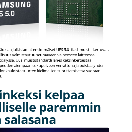
ioxian julkistamat ensimmäiset UFS 5.0 -flashmuistit kertovat,
ollisuus valmistautuu seuraavaan vaiheeseen laitteessa
koälyssä. Uusi muististandardi lähes kaksinkertaistaa
opeuden aiempaan sukupolveen verrattuna ja poistaa yhden
llonkauloista suurten kielimallien suorittamisessa suoraan
a.
inkeksi kelpaa
lliselle paremmin
 salasana