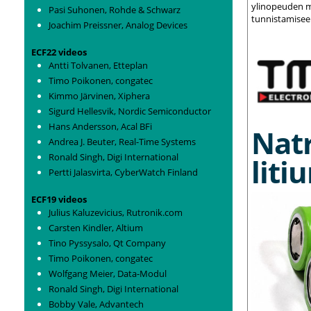
ylinopeuden m
Pasi Suhonen, Rohde & Schwarz
tunnistamisee
Joachim Preissner, Analog Devices
ECF22 videos
Antti Tolvanen, Etteplan
Timo Poikonen, congatec
Kimmo Järvinen, Xiphera
Sigurd Hellesvik, Nordic Semiconductor
Hans Andersson, Acal BFi
Nat
Andrea J. Beuter, Real-Time Systems
Ronald Singh, Digi International
liti
Pertti Jalasvirta, CyberWatch Finland
ECF19 videos
Julius Kaluzevicius, Rutronik.com
Carsten Kindler, Altium
Tino Pyssysalo, Qt Company
Timo Poikonen, congatec
Wolfgang Meier, Data-Modul
Ronald Singh, Digi International
Bobby Vale, Advantech