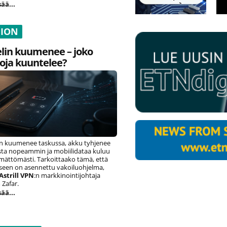
sää...
NION
lin kuumenee – joko
oja kuuntelee?
n kuumenee taskussa, akku tyhjenee
ista nopeammin ja mobiilidataa kuluu
ämättömästi. Tarkoittaako tämä, että
eseen on asennettu vakoiluohjelma,
Astrill VPN
:n markkinointijohtaja
Zafar.
sää...