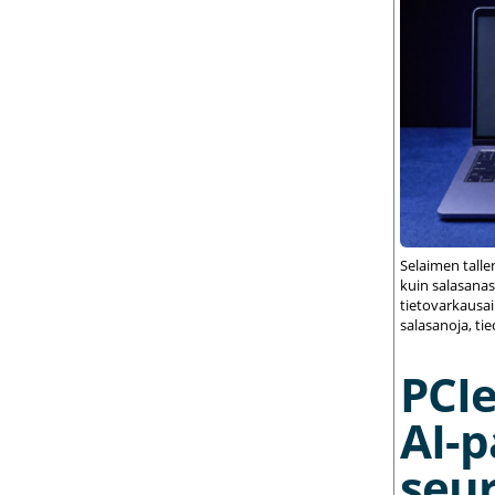
Selaimen talle
kuin salasana
tietovarkausai
salasanoja, ti
PCIe
AI-p
seu