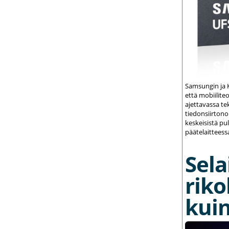
Samsungin ja K
että mobiilite
ajettavassa te
tiedonsiirton
keskeisistä pu
päätelaitteess
Sela
riko
kuin