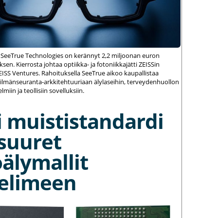
 SeeTrue Technologies on kerännyt 2,2 miljoonan euron
sen. Kierrosta johtaa optiikka- ja fotoniikkajätti ZEISSin
ZEISS Ventures. Rahoituksella SeeTrue aikoo kaupallistaa
silmänseuranta-arkkitehtuuriaan älylaseihin, terveydenhuollon
elmiin ja teollisiin sovelluksiin.
 muististandardi
suuret
älymallit
elimeen