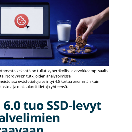
ntamasta keksistä on tullut kyberrikollisille arvokkaampi saalis
sta. NordVPN:n tutkijoiden analysoimissa
neistoissa evästetietoja esiintyi 4,6 kertaa enemmän kuin
edostoja ja maksukorttitietoja yhteensä.
 6.0 tuo SSD-levyt
alvelimien
raavaan