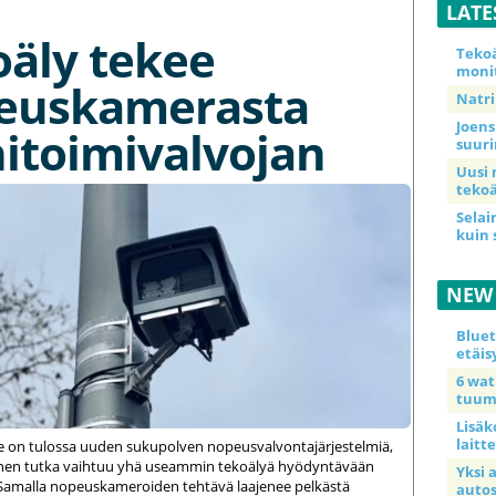
LATE
oäly tekee
Teko
moni
euskamerasta
Natri
Joens
itoimivalvojan
suur
Uusi 
tekoä
Selai
kuin 
NEW
Blue
etäis
6 wa
tuum
Lisäk
laitte
le on tulossa uuden sukupolven nopeusvalvontajärjestelmiä,
einen tutka vaihtuu yhä useammin tekoälyä hyödyntävään
Yksi 
amalla nopeuskameroiden tehtävä laajenee pelkästä
auto