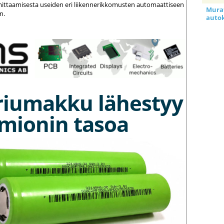
ittaamisesta useiden eri liikennerikkomusten automaattiseen
Murat
n.
auto
riumakku lähestyy
umionin tasoa