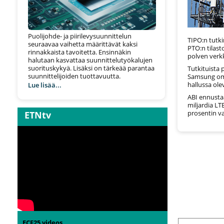
Puolijohde- ja piirilevysuunnittelun
TIPO:n tutk
seuraavaa vaihetta määrittävät kaksi
PTO:n tilast
rinnakkaista tavoitetta. Ensinnäkin
polven verk
halutaan kasvattaa suunnittelutyökalujen
suorituskykyä. Lisäksi on tärkeää parantaa
Tutkituista 
suunnittelijoiden tuottavuutta.
Samsung omi
hallussa ole
Lue lisää...
ABI ennusta
miljardia LT
prosentin va
ETNtv
ECF25 videos
MORE NEWS