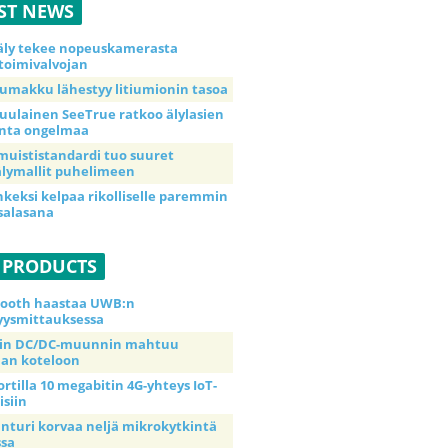
ST NEWS
äly tekee nopeuskamerasta
toimivalvojan
umakku lähestyy litiumionin tasoa
uulainen SeeTrue ratkoo älylasien
inta ongelmaa
muististandardi tuo suuret
lymallit puhelimeen
nkeksi kelpaa rikolliselle paremmin
salasana
 PRODUCTS
tooth haastaa UWB:n
yysmittauksessa
tin DC/DC-muunnin mahtuu
an koteloon
ortilla 10 megabitin 4G-yhteys IoT-
isiin
anturi korvaa neljä mikrokytkintä
ssa