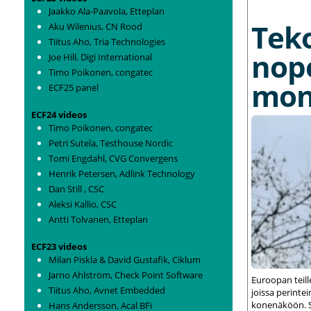
Jaakko Ala-Paavola, Etteplan
Tek
Aku Wilenius, CN Rood
Tiitus Aho, Tria Technologies
nop
Joe Hill, Digi International
Timo Poikonen, congatec
mon
ECF25 panel
ECF24 videos
Timo Poikonen, congatec
Petri Sutela, Testhouse Nordic
Tomi Engdahl, CVG Convergens
Henrik Petersen, Adlink Technology
Dan Still , CSC
Aleksi Kallio, CSC
Antti Tolvanen, Etteplan
ECF23 videos
Milan Piskla & David Gustafik, Ciklum
Jarno Ahlström, Check Point Software
Euroopan teil
Tiitus Aho, Avnet Embedded
joissa perint
konenäköön. S
Hans Andersson, Acal BFi