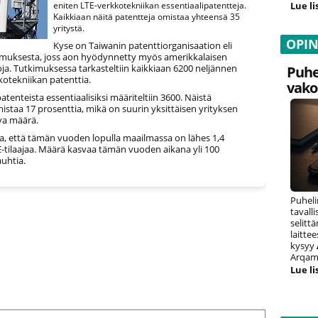
Lue li
eniten LTE-verkkotekniikan essentiaalipatentteja.
Kaikkiaan näitä patentteja omistaa yhteensä 35
yritystä.
OPI
Kyse on Taiwanin patenttiorganisaation eli
imuksesta, joss aon hyödynnetty myös amerikkalaisen
oja. Tutkimuksessa tarkasteltiin kaikkiaan 6200 neljännen
Puhe
kotekniikan patenttia.
vako
patenteista essentiaalisiksi määriteltiin 3600. Näistä
staa 17 prosenttia, mikä on suurin yksittäisen yrityksen
va määrä.
a, että tämän vuoden lopulla maailmassa on lähes 1,4
E-tilaajaa. Määrä kasvaa tämän vuoden aikana yli 100
uhtia.
Puheli
tavall
selitt
laitte
kysyy
Arqam 
Lue li