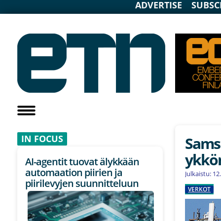
ADVERTISE
SUBSC
IN F
OCUS
Sams
ykkö
AI-agentit tuovat älykkään
automaation piirien ja
Julkaistu: 1
piirilevyjen suunnitteluun
VERKOT