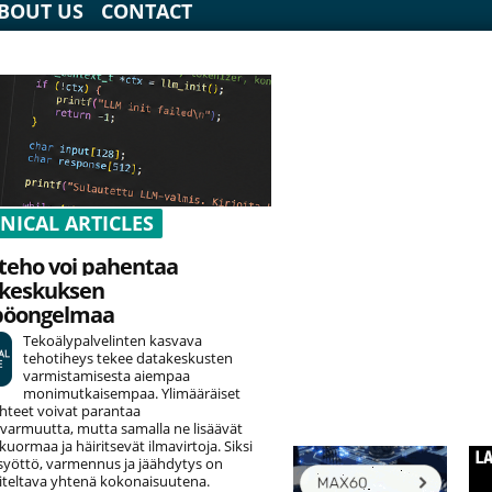
BOUT US
CONTACT
NICAL ARTICLES
teho voi pahentaa
keskuksen
pöongelmaa
Tekoälypalvelinten kasvava
tehotiheys tekee datakeskusten
varmistamisesta aiempaa
monimutkaisempaa. Ylimääräiset
hteet voivat parantaa
varmuutta, mutta samalla ne lisäävät
uormaa ja häiritsevät ilmavirtoja. Siksi
yöttö, varmennus ja jäähdytys on
teltava yhtenä kokonaisuutena.