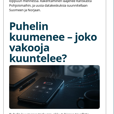
loppuun mennessä. Rakentaminen laajenee Ranskasta
Pohjoismaihin, ja uusia datakeskuksia suunnitellaan
Suomeen ja Norjaan.
Puhelin
kuumenee – joko
vakooja
kuuntelee?