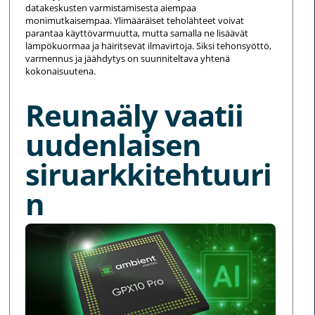
datakeskusten varmistamisesta aiempaa
monimutkaisempaa. Ylimääräiset teholähteet voivat
parantaa käyttövarmuutta, mutta samalla ne lisäävät
lämpökuormaa ja häiritsevät ilmavirtoja. Siksi tehonsyöttö,
varmennus ja jäähdytys on suunniteltava yhtenä
kokonaisuutena.
Reunaäly vaatii
uudenlaisen
siruarkkitehtuuri
n