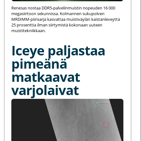
Renesas nostaa DDR5-palvelinmuistin nopeuden 16 000
megasiirtoon sekunnissa. Kolmannen sukupolven
MRDIMM-piirisarja kasvattaa muistiväylän kaistanleveyttä
25 prosenttia ilman siirtymistä kokonaan uuteen
muistitekniikkaan.
Iceye paljastaa
pimeänä
matkaavat
varjolaivat