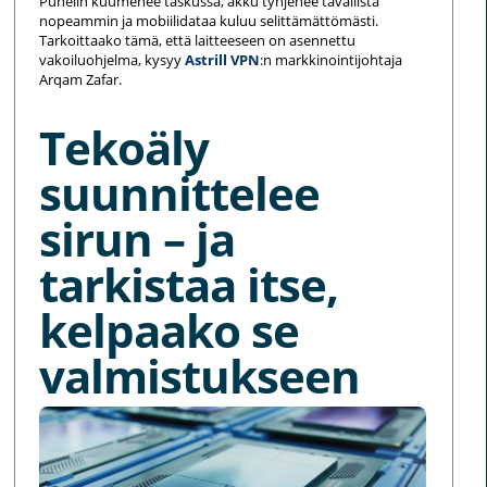
Puhelin kuumenee taskussa, akku tyhjenee tavallista
nopeammin ja mobiilidataa kuluu selittämättömästi.
Tarkoittaako tämä, että laitteeseen on asennettu
vakoiluohjelma, kysyy
Astrill VPN
:n markkinointijohtaja
Arqam Zafar.
Tekoäly
suunnittelee
sirun – ja
tarkistaa itse,
kelpaako se
valmistukseen