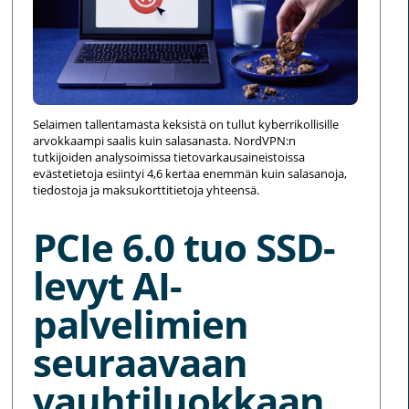
Selaimen tallentamasta keksistä on tullut kyberrikollisille
arvokkaampi saalis kuin salasanasta. NordVPN:n
tutkijoiden analysoimissa tietovarkausaineistoissa
evästetietoja esiintyi 4,6 kertaa enemmän kuin salasanoja,
tiedostoja ja maksukorttitietoja yhteensä.
PCIe 6.0 tuo SSD-
levyt AI-
palvelimien
seuraavaan
vauhtiluokkaan