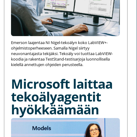
Emerson laajentaa NI Nigel-tekoälyn koko LabVIEW+-
ohjelmistoperheeseen. Samalla Nigel siirtyy
neuvonantajasta tekijäksi. Tekoäly voi tuottaa LabVIEW-
koodia ja rakentaa TestStand-testisarjoja luonnollisella
kielellä annettujen ohjeiden perusteella.
Microsoft laittaa
tekoälyagentit
hyökkäämään