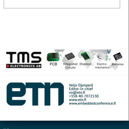
© Elektroniikkalehti
Section Tapet