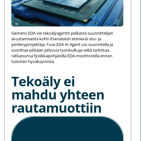
Siemens EDA vie tekoälyagentit pelkästä suunnittelijan
avustamisesta kohti itsenäisesti eteneviä siru- ja
piirilevyprojekteja. Fuse EDA AI Agent voi suunnitella ja
suorittaa pitkään jatkuvia työnkulkuja sekä tarkistaa
ratkaisunsa fysiikkapohjaisilla EDA-moottoreilla ennen
tulosten hyväksymistä.
Tekoäly ei
mahdu yhteen
rautamuottiin