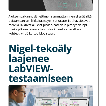
Aluksen paikannuslähettimen sammuttaminen ei enää riitä
peittämään sen liikkeitä. Iceyen tutkasatelliitit havaitsevat
merellä liikkuvat alukset pilvien, sateen ja pimeyden läpi,
minkä jälkeen tekoäly tunnistaa kuvasta epäilyttävät
kohteet, yhtiö kertoo blogissaan.
Nigel-tekoäly
laajenee
LabVIEW-
testaamiseen