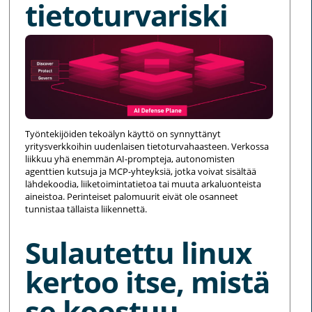
tietoturvariski
Työntekijöiden tekoälyn käyttö on synnyttänyt
yritysverkkoihin uudenlaisen tietoturvahaasteen. Verkossa
liikkuu yhä enemmän AI-prompteja, autonomisten
agenttien kutsuja ja MCP-yhteyksiä, jotka voivat sisältää
lähdekoodia, liiketoimintatietoa tai muuta arkaluonteista
aineistoa. Perinteiset palomuurit eivät ole osanneet
tunnistaa tällaista liikennettä.
Sulautettu linux
kertoo itse, mistä
se koostuu