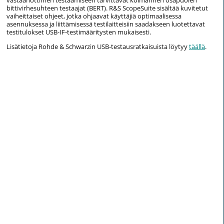
bittivirhesuhteen testaajat (BERT). R&S ScopeSuite sisältää kuvitetut
vaiheittaiset ohjeet, jotka ohjaavat käyttäjiä optimaalisessa
asennuksessa ja liittämisessä testilaitteisiin saadakseen luotettavat
testitulokset USB-IF-testimääritysten mukaisesti.
Lisätietoja Rohde & Schwarzin USB-testausratkaisuista löytyy
täällä
.