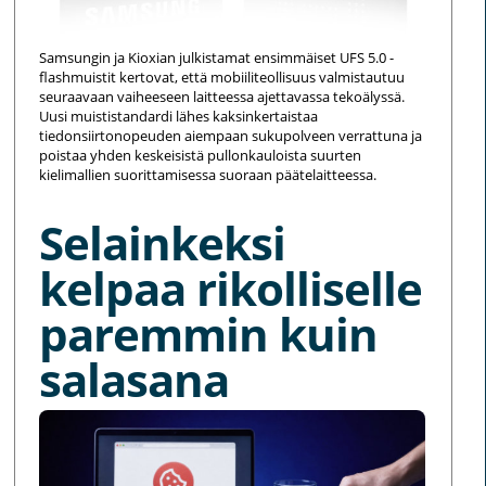
Samsungin ja Kioxian julkistamat ensimmäiset UFS 5.0 -
flashmuistit kertovat, että mobiiliteollisuus valmistautuu
seuraavaan vaiheeseen laitteessa ajettavassa tekoälyssä.
Uusi muististandardi lähes kaksinkertaistaa
tiedonsiirtonopeuden aiempaan sukupolveen verrattuna ja
poistaa yhden keskeisistä pullonkauloista suurten
kielimallien suorittamisessa suoraan päätelaitteessa.
Selainkeksi
kelpaa rikolliselle
paremmin kuin
salasana