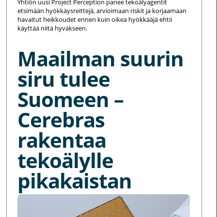
Yhtiön uusi Project Perception panee tekoälyagentit
etsimään hyökkäysreittejä, arvioimaan riskit ja korjaamaan
havaitut heikkoudet ennen kuin oikea hyökkääjä ehtii
käyttää niitä hyväkseen.
Maailman suurin
siru tulee
Suomeen –
Cerebras
rakentaa
tekoälylle
pikakaistan