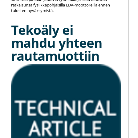
ratkaisunsa fysiikkapohjaisilla EDA-moottoreilla ennen
tulosten hyväksymistä.
Tekoäly ei
mahdu yhteen
rautamuottiin