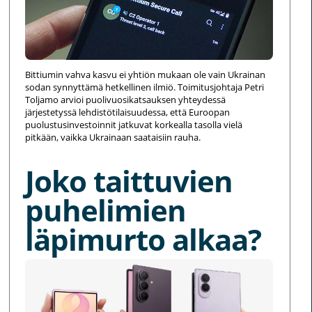
Bittiumin vahva kasvu ei yhtiön mukaan ole vain Ukrainan
sodan synnyttämä hetkellinen ilmiö. Toimitusjohtaja Petri
Toljamo arvioi puolivuosikatsauksen yhteydessä
järjestetyssä lehdistötilaisuudessa, että Euroopan
puolustusinvestoinnit jatkuvat korkealla tasolla vielä
pitkään, vaikka Ukrainaan saataisiin rauha.
Joko taittuvien
puhelimien
läpimurto alkaa?