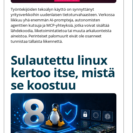
Työntekijöiden tekoälyn käyttö on synnyttänyt
yritysverkkoihin uudenlaisen tietoturvahaasteen. Verkossa
liikkuu yhä enemmän AI-prompteja, autonomisten
agenttien kutsuja ja MCP-yhteyksiä, jotka voivat sisältää
lähdekoodia, liiketoimintatietoa tai muuta arkaluonteista
aineistoa. Perinteiset palomuurit eivät ole osanneet
tunnistaa tällaista liikennettä.
Sulautettu linux
kertoo itse, mistä
se koostuu