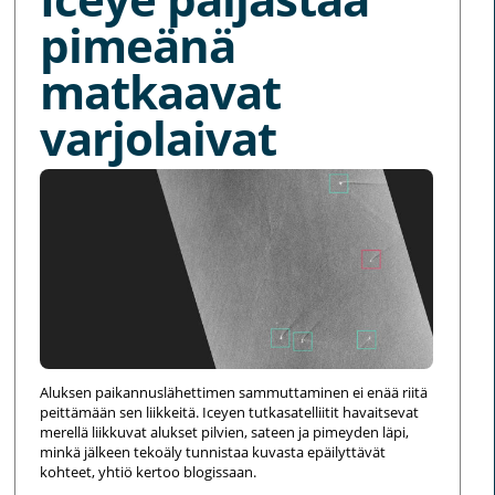
pimeänä
matkaavat
varjolaivat
Aluksen paikannuslähettimen sammuttaminen ei enää riitä
peittämään sen liikkeitä. Iceyen tutkasatelliitit havaitsevat
merellä liikkuvat alukset pilvien, sateen ja pimeyden läpi,
minkä jälkeen tekoäly tunnistaa kuvasta epäilyttävät
kohteet, yhtiö kertoo blogissaan.