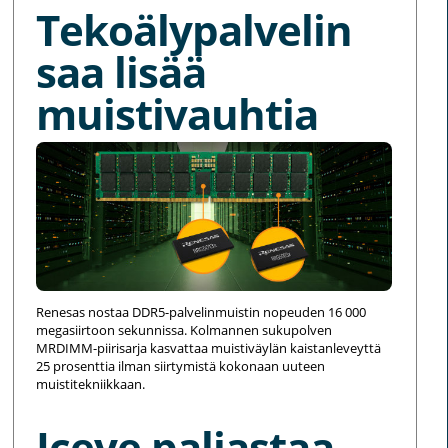
Tekoälypalvelin
saa lisää
muistivauhtia
Renesas nostaa DDR5-palvelinmuistin nopeuden 16 000
megasiirtoon sekunnissa. Kolmannen sukupolven
MRDIMM-piirisarja kasvattaa muistiväylän kaistanleveyttä
25 prosenttia ilman siirtymistä kokonaan uuteen
muistitekniikkaan.
Iceye paljastaa