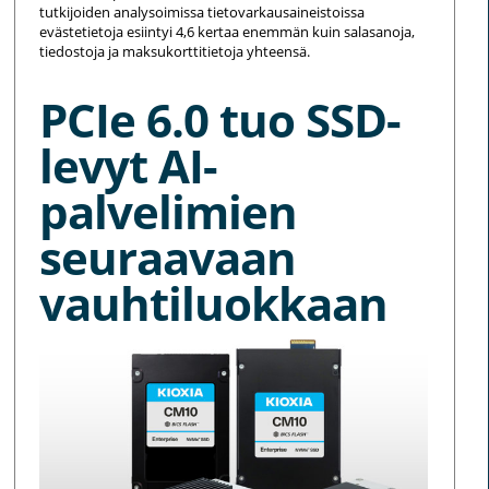
tutkijoiden analysoimissa tietovarkausaineistoissa
evästetietoja esiintyi 4,6 kertaa enemmän kuin salasanoja,
tiedostoja ja maksukorttitietoja yhteensä.
PCIe 6.0 tuo SSD-
levyt AI-
palvelimien
seuraavaan
vauhtiluokkaan