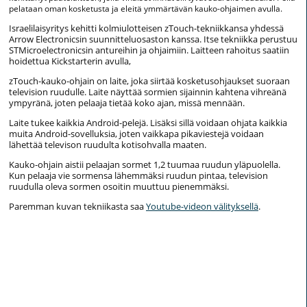
pelataan oman kosketusta ja eleitä ymmärtävän kauko-ohjaimen avulla.
Israelilaisyritys kehitti kolmiulotteisen zTouch-tekniikkansa yhdessä
Arrow Electronicsin suunnitteluosaston kanssa. Itse tekniikka perustuu
STMicroelectronicsin antureihin ja ohjaimiin. Laitteen rahoitus saatiin
hoidettua Kickstarterin avulla,
zTouch-kauko-ohjain on laite, joka siirtää kosketusohjaukset suoraan
television ruudulle. Laite näyttää sormien sijainnin kahtena vihreänä
ympyränä, joten pelaaja tietää koko ajan, missä mennään.
Laite tukee kaikkia Android-pelejä. Lisäksi sillä voidaan ohjata kaikkia
muita Android-sovelluksia, joten vaikkapa pikaviestejä voidaan
lähettää televison ruudulta kotisohvalla maaten.
Kauko-ohjain aistii pelaajan sormet 1,2 tuumaa ruudun yläpuolella.
Kun pelaaja vie sormensa lähemmäksi ruudun pintaa, television
ruudulla oleva sormen osoitin muuttuu pienemmäksi.
Paremman kuvan tekniikasta saa
Youtube-videon välityksellä
.