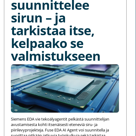
suunnittelee
sirun – ja
tarkistaa itse,
kelpaako se
valmistukseen
Siemens EDA vie tekoälyagentit pelkästä suunnittelijan
avustamisesta kohti itsenäisesti eteneviä siru- ja
piirilevyprojekteja. Fuse EDA AI Agent voi suunnitella ja
suorittaa pitkään jatkuvia työnkulkuja sekä tarkistaa