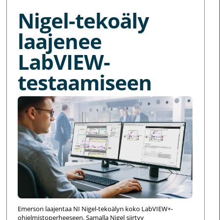
Nigel-tekoäly
laajenee
LabVIEW-
testaamiseen
Emerson laajentaa NI Nigel-tekoälyn koko LabVIEW+-
ohjelmistoperheeseen. Samalla Nigel siirtyy