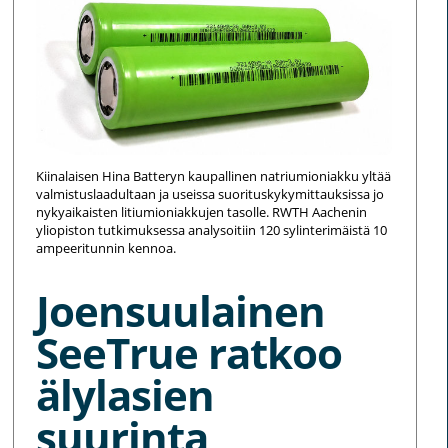
Kiinalaisen Hina Batteryn kaupallinen natriumioniakku yltää
valmistuslaadultaan ja useissa suorituskykymittauksissa jo
nykyaikaisten litiumioniakkujen tasolle. RWTH Aachenin
yliopiston tutkimuksessa analysoitiin 120 sylinterimäistä 10
ampeeritunnin kennoa.
Joensuulainen
SeeTrue ratkoo
älylasien
suurinta