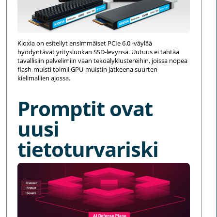
Kioxia on esitellyt ensimmäiset PCIe 6.0 -väylää
hyödyntävät yritysluokan SSD-levynsä. Uutuus ei tähtää
tavallisiin palvelimiin vaan tekoälyklustereihin, joissa nopea
flash-muisti toimii GPU-muistin jatkeena suurten
kielimallien ajossa.
Promptit ovat
uusi
tietoturvariski