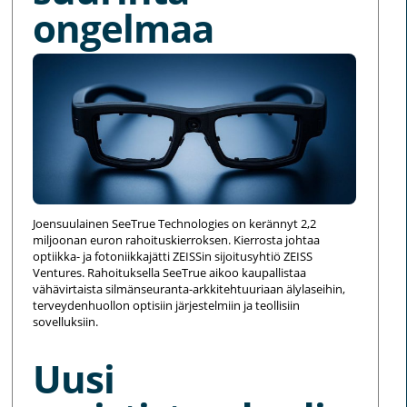
ongelmaa
Joensuulainen SeeTrue Technologies on kerännyt 2,2
miljoonan euron rahoituskierroksen. Kierrosta johtaa
optiikka- ja fotoniikkajätti ZEISSin sijoitusyhtiö ZEISS
Ventures. Rahoituksella SeeTrue aikoo kaupallistaa
vähävirtaista silmänseuranta-arkkitehtuuriaan älylaseihin,
terveydenhuollon optisiin järjestelmiin ja teollisiin
sovelluksiin.
Uusi