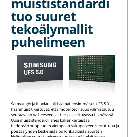
muististandardi
tuo suuret
tekoälymallit
puhelimeen
Samsungin ja Kioxian julkistamat ensimmäiset UFS 5.0 -
flashmuistit kertovat, että mobiiliteollisuus valmistautuu
seuraavaan vaiheeseen laitteessa ajettavassa tekoälyssä.
Uusi muististandardi lähes kaksinkertaistaa
tiedonsiirtonopeuden aiempaan sukupolveen verrattuna ja
poistaa yhden keskeisistä pullonkauloista suurten
kielimallien suorittamisessa suoraan päätelaitteessa.