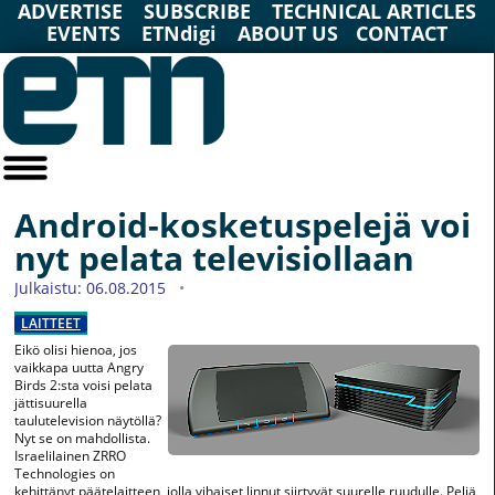
ADVERTISE
SUBSCRIBE
TECHNICAL ARTICLES
EVENTS
ETNdigi
ABOUT US
CONTACT
Android-kosketuspelejä voi
nyt pelata televisiollaan
Julkaistu: 06.08.2015
LAITTEET
Eikö olisi hienoa, jos
vaikkapa uutta Angry
Birds 2:sta voisi pelata
jättisuurella
taulutelevision näytöllä?
Nyt se on mahdollista.
Israelilainen ZRRO
Technologies on
kehittänyt päätelaitteen, jolla vihaiset linnut siirtyvät suurelle ruudulle. Peliä