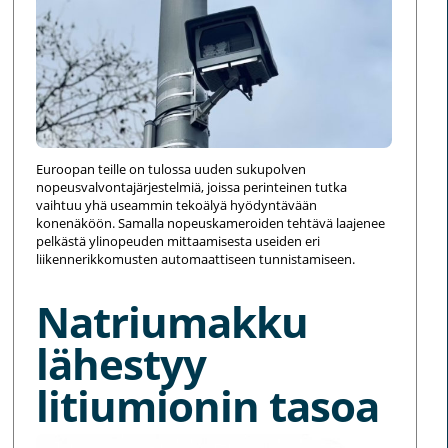
Euroopan teille on tulossa uuden sukupolven
nopeusvalvontajärjestelmiä, joissa perinteinen tutka
vaihtuu yhä useammin tekoälyä hyödyntävään
konenäköön. Samalla nopeuskameroiden tehtävä laajenee
pelkästä ylinopeuden mittaamisesta useiden eri
liikennerikkomusten automaattiseen tunnistamiseen.
Natriumakku
lähestyy
litiumionin tasoa