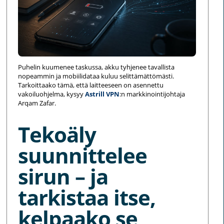
Puhelin kuumenee taskussa, akku tyhjenee tavallista
nopeammin ja mobiilidataa kuluu selittämättömästi.
Tarkoittaako tämä, että laitteeseen on asennettu
vakoiluohjelma, kysyy
Astrill VPN
:n markkinointijohtaja
Arqam Zafar.
Tekoäly
suunnittelee
sirun – ja
tarkistaa itse,
kelpaako se