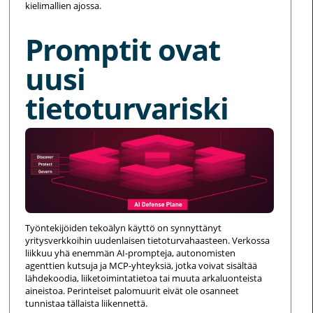
kielimallien ajossa.
Promptit ovat
uusi
tietoturvariski
Työntekijöiden tekoälyn käyttö on synnyttänyt
yritysverkkoihin uudenlaisen tietoturvahaasteen. Verkossa
liikkuu yhä enemmän AI-prompteja, autonomisten
agenttien kutsuja ja MCP-yhteyksiä, jotka voivat sisältää
lähdekoodia, liiketoimintatietoa tai muuta arkaluonteista
aineistoa. Perinteiset palomuurit eivät ole osanneet
tunnistaa tällaista liikennettä.