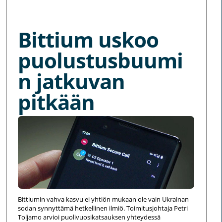
MORE NEWS
Bittium uskoo
puolustusbuumi
n jatkuvan
pitkään
Bittiumin vahva kasvu ei yhtiön mukaan ole vain Ukrainan
sodan synnyttämä hetkellinen ilmiö. Toimitusjohtaja Petri
Toljamo arvioi puolivuosikatsauksen yhteydessä