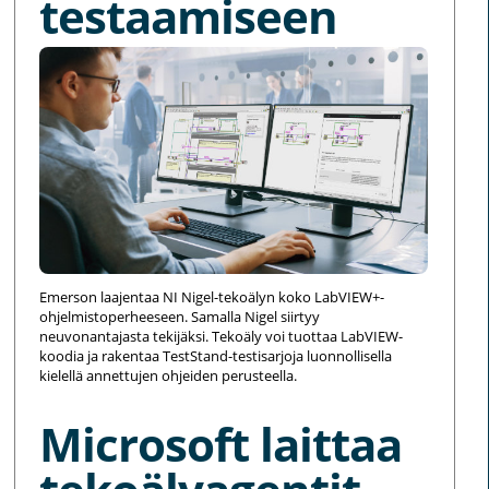
testaamiseen
Emerson laajentaa NI Nigel-tekoälyn koko LabVIEW+-
ohjelmistoperheeseen. Samalla Nigel siirtyy
neuvonantajasta tekijäksi. Tekoäly voi tuottaa LabVIEW-
koodia ja rakentaa TestStand-testisarjoja luonnollisella
kielellä annettujen ohjeiden perusteella.
Microsoft laittaa