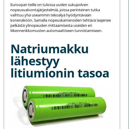
Euroopan teille on tulossa uuden sukupolven
nopeusvalvontajärjestelmiä, joissa perinteinen tutka
vaihtuu yhä useammin tekoälyä hyödyntävään
konenäköön. Samalla nopeuskameroiden tehtävä laajenee
pelkästä ylinopeuden mittaamisesta useiden eri
liikennerikkomusten automaattiseen tunnistamiseen.
Natriumakku
lähestyy
litiumionin tasoa