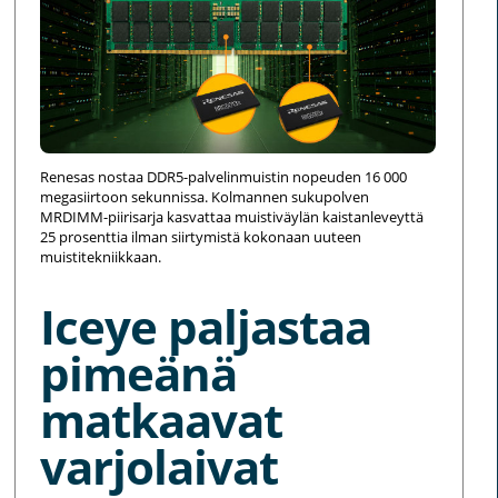
Renesas nostaa DDR5-palvelinmuistin nopeuden 16 000
megasiirtoon sekunnissa. Kolmannen sukupolven
MRDIMM-piirisarja kasvattaa muistiväylän kaistanleveyttä
25 prosenttia ilman siirtymistä kokonaan uuteen
muistitekniikkaan.
Iceye paljastaa
pimeänä
matkaavat
varjolaivat