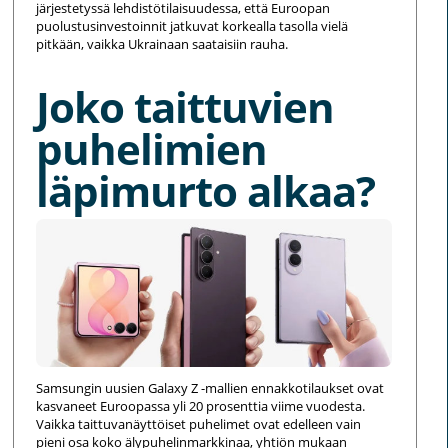
järjestetyssä lehdistötilaisuudessa, että Euroopan
puolustusinvestoinnit jatkuvat korkealla tasolla vielä
pitkään, vaikka Ukrainaan saataisiin rauha.
Joko taittuvien
puhelimien
läpimurto alkaa?
Samsungin uusien Galaxy Z -mallien ennakkotilaukset ovat
kasvaneet Euroopassa yli 20 prosenttia viime vuodesta.
Vaikka taittuvanäyttöiset puhelimet ovat edelleen vain
pieni osa koko älypuhelinmarkkinaa, yhtiön mukaan