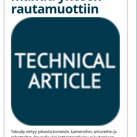
rautamuottiin
Tekoäly siirtyy pilvestä koneisiin, kameroihin, antureihin ja
robotteihin. Reunalla yksi laitteistoratkaisu ei kuitenkaan