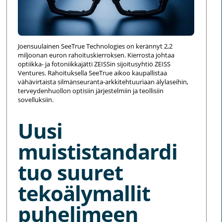
Joensuulainen SeeTrue Technologies on kerännyt 2,2
miljoonan euron rahoituskierroksen. Kierrosta johtaa
optiikka- ja fotoniikkajätti ZEISSin sijoitusyhtiö ZEISS
Ventures. Rahoituksella SeeTrue aikoo kaupallistaa
vähävirtaista silmänseuranta-arkkitehtuuriaan älylaseihin,
terveydenhuollon optisiin järjestelmiin ja teollisiin
sovelluksiin.
Uusi
muististandardi
tuo suuret
tekoälymallit
puhelimeen