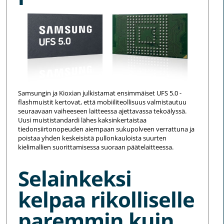
Samsungin ja Kioxian julkistamat ensimmäiset UFS 5.0 -
flashmuistit kertovat, että mobiiliteollisuus valmistautuu
seuraavaan vaiheeseen laitteessa ajettavassa tekoälyssä.
Uusi muististandardi lähes kaksinkertaistaa
tiedonsiirtonopeuden aiempaan sukupolveen verrattuna ja
poistaa yhden keskeisistä pullonkauloista suurten
kielimallien suorittamisessa suoraan päätelaitteessa.
Selainkeksi
kelpaa rikolliselle
paremmin kuin