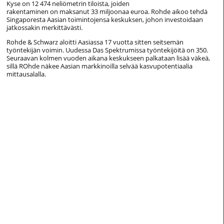
Kyse on 12 474 neliömetrin tiloista, joiden
rakentaminen on maksanut 33 miljoonaa euroa. Rohde aikoo tehdä
Singaporesta Aasian toimintojensa keskuksen, johon investoidaan
jatkossakin merkittävästi.
Rohde & Schwarz aloitti Aasiassa 17 vuotta sitten seitsemän
työntekijän voimin. Uudessa Das Spektrumissa työntekijöitä on 350.
Seuraavan kolmen vuoden aikana keskukseen palkataan lisää väkeä,
sillä ROhde näkee Aasian markkinoilla selvää kasvupotentiaalia
mittausalalla.