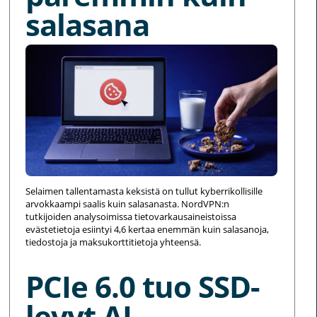
salasana
Selaimen tallentamasta keksistä on tullut kyberrikollisille
arvokkaampi saalis kuin salasanasta. NordVPN:n
tutkijoiden analysoimissa tietovarkausaineistoissa
evästetietoja esiintyi 4,6 kertaa enemmän kuin salasanoja,
tiedostoja ja maksukorttitietoja yhteensä.
PCIe 6.0 tuo SSD-
levyt AI-