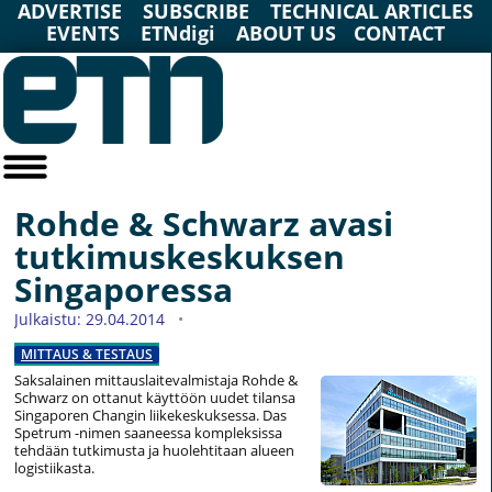
ADVERTISE
SUBSCRIBE
TECHNICAL ARTICLES
EVENTS
ETNdigi
ABOUT US
CONTACT
Rohde & Schwarz avasi
tutkimuskeskuksen
Singaporessa
Julkaistu: 29.04.2014
MITTAUS & TESTAUS
Saksalainen mittauslaitevalmistaja Rohde &
Schwarz on ottanut käyttöön uudet tilansa
Singaporen Changin liikekeskuksessa. Das
Spetrum -nimen saaneessa kompleksissa
tehdään tutkimusta ja huolehtitaan alueen
logistiikasta.