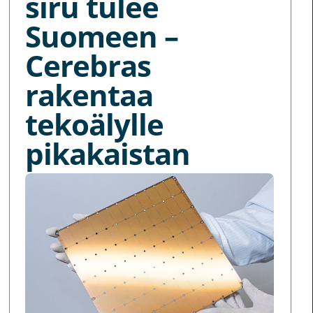
siru tulee
Suomeen –
Cerebras
rakentaa
tekoälylle
pikakaistan