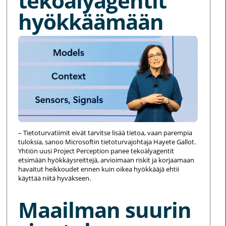
tekoälyagentit
hyökkäämään
– Tietoturvatiimit eivät tarvitse lisää tietoa, vaan parempia
tuloksia, sanoo Microsoftin tietoturvajohtaja Hayete Gallot.
Yhtiön uusi Project Perception panee tekoälyagentit
etsimään hyökkäysreittejä, arvioimaan riskit ja korjaamaan
havaitut heikkoudet ennen kuin oikea hyökkääjä ehtii
käyttää niitä hyväkseen.
Maailman suurin