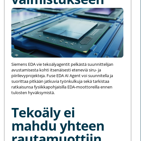
Siemens EDA vie tekoälyagentit pelkästä suunnittelijan
avustamisesta kohti itsenäisesti eteneviä siru- ja
piirilevyprojekteja. Fuse EDA AI Agent voi suunnitella ja
suorittaa pitkään jatkuvia työnkulkuja sekä tarkistaa
ratkaisunsa fysiikkapohjaisilla EDA-moottoreilla ennen
tulosten hyväksymistä.
Tekoäly ei
mahdu yhteen
rautamuottiin