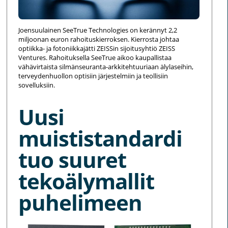
Joensuulainen SeeTrue Technologies on kerännyt 2,2
miljoonan euron rahoituskierroksen. Kierrosta johtaa
optiikka- ja fotoniikkajätti ZEISSin sijoitusyhtiö ZEISS
Ventures. Rahoituksella SeeTrue aikoo kaupallistaa
vähävirtaista silmänseuranta-arkkitehtuuriaan älylaseihin,
terveydenhuollon optisiin järjestelmiin ja teollisiin
sovelluksiin.
Uusi
muististandardi
tuo suuret
tekoälymallit
puhelimeen