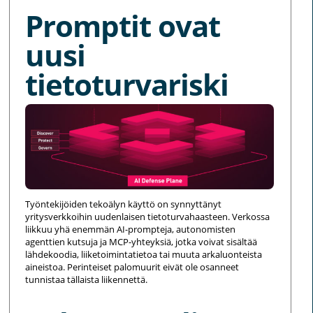
Promptit ovat
uusi
tietoturvariski
Työntekijöiden tekoälyn käyttö on synnyttänyt
yritysverkkoihin uudenlaisen tietoturvahaasteen. Verkossa
liikkuu yhä enemmän AI-prompteja, autonomisten
agenttien kutsuja ja MCP-yhteyksiä, jotka voivat sisältää
lähdekoodia, liiketoimintatietoa tai muuta arkaluonteista
aineistoa. Perinteiset palomuurit eivät ole osanneet
tunnistaa tällaista liikennettä.