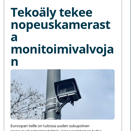
Tekoäly tekee
nopeuskamerast
a
monitoimivalvoja
n
Euroopan teille on tulossa uuden sukupolven
nopeusvalvontajärjestelmiä, joissa perinteinen tutka