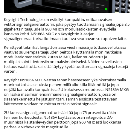
Keysight Technologies on esitellyt kompaktin, nelikanavaisen
vektorisignaaligeneraattorin, joka pystyy tuottamaan signaalia jopa 8,5
gigahertsin taajuudella 960 MHz:n modulaatiokaistanleveydellä
kanavaa kohti. N5186A MXG on Keysightin X-sarjan
signaaligeneraattorivalikoimaan kuuluva seuraavan sukupolven laite.
Kehittyvät tekniikat langattomassa viestinnässä ja tutkasovelluksissa
vaativat suurempaa taajuuden peittoa käyttämällä monimutkaisia
modulaatiomenetelmiä, kuten MIMO, keilanmuodostus ja
multipleksointi tiedonsiirron maksimoimiseksi. Näiden sovellusten
testaus vaatii tottakai, että täytyy kyetä tuottamaan signaaleja testejä
varten.
Keysight N5186A MXG vastaa tähän haasteeseen yksinkertaistamalla
monimutkaisia asetuksia pienemmillä ulkoisilla liitännöillä ja jopa
neljällä kanavalla kompaktissa 2U-kokoisessa muodossa. N5186A MXG
on lisäksi maailman ensimmäinen signaaligeneraattori, jossa on
sisäänrakennettu heijastusmittari. Tämän ansiosta testattavaan
laitteeseen voidaan toimittaa erittäin tarkat signaalit.
2U-koossa signaaligeneraattori säästää jopa 75 prosenttia räkin
telineen korkeudesta. N5186A käyttää suoran integroitua DA-
muunnista kaistanleveyden peittoon jopa 960 MHz asti luokkansa
parhaalla virhevektorin magnitudilla.