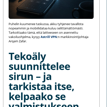
Puhelin kuumenee taskussa, akku tyhjenee tavallista
nopeammin ja mobiilidataa kuluu selittämättömästi.
Tarkoittaako tämä, että laitteeseen on asennettu
vakoiluohjelma, kysyy
Astrill VPN
:n markkinointijohtaja
Arqam Zafar.
Tekoäly
suunnittelee
sirun – ja
tarkistaa itse,
kelpaako se
valmistukseen