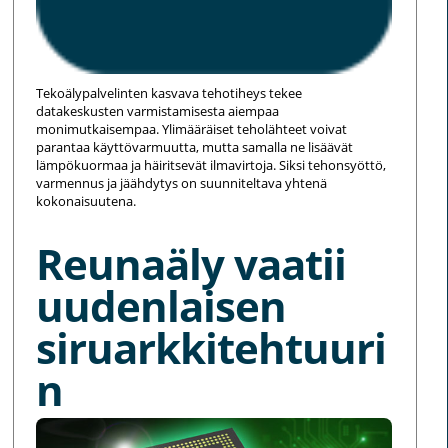
Tekoälypalvelinten kasvava tehotiheys tekee
datakeskusten varmistamisesta aiempaa
monimutkaisempaa. Ylimääräiset teholähteet voivat
parantaa käyttövarmuutta, mutta samalla ne lisäävät
lämpökuormaa ja häiritsevät ilmavirtoja. Siksi tehonsyöttö,
varmennus ja jäähdytys on suunniteltava yhtenä
kokonaisuutena.
Reunaäly vaatii
uudenlaisen
siruarkkitehtuuri
n