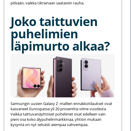
pitkään, vaikka Ukrainaan saataisiin rauha.
Joko taittuvien
puhelimien
läpimurto alkaa?
Samsungin uusien Galaxy Z -mallien ennakkotilaukset ovat
kasvaneet Euroopassa yli 20 prosenttia viime vuodesta.
Vaikka taittuvanäyttöiset puhelimet ovat edelleen vain
pieni osa koko älypuhelinmarkkinaa, yhtiön mukaan
kysyntä on nyt selvästi aiempaa vahvempaa.