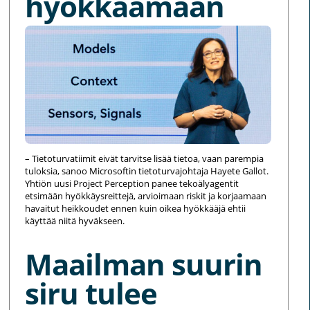
hyökkäämään
– Tietoturvatiimit eivät tarvitse lisää tietoa, vaan parempia
tuloksia, sanoo Microsoftin tietoturvajohtaja Hayete Gallot.
Yhtiön uusi Project Perception panee tekoälyagentit
etsimään hyökkäysreittejä, arvioimaan riskit ja korjaamaan
havaitut heikkoudet ennen kuin oikea hyökkääjä ehtii
käyttää niitä hyväkseen.
Maailman suurin
siru tulee