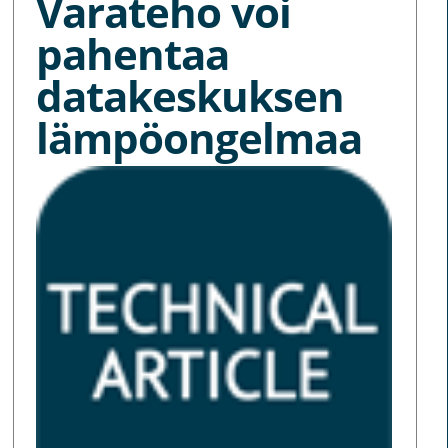
Varateho voi
pahentaa
datakeskuksen
lämpöongelmaa