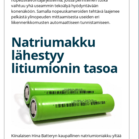
vaihtuu yhä useammin tekoälyä hyödyntävään
konenäköön. Samalla nopeuskameroiden tehtävä laajenee
pelkästä ylinopeuden mittaamisesta useiden eri
liikennerikkomusten automaattiseen tunnistamiseen.
Natriumakku
lähestyy
litiumionin tasoa
Kiinalaisen Hina Batteryn kaupallinen natriumioniakku yltää