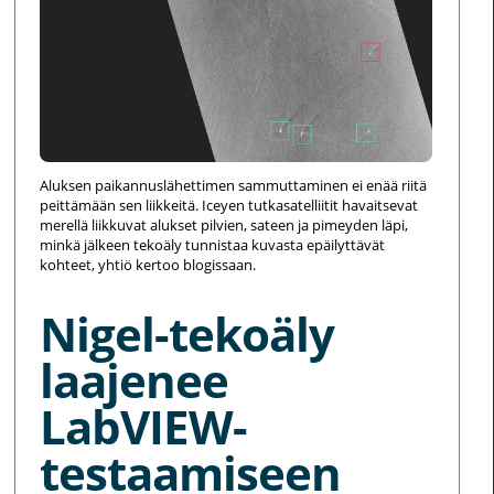
Aluksen paikannuslähettimen sammuttaminen ei enää riitä
peittämään sen liikkeitä. Iceyen tutkasatelliitit havaitsevat
merellä liikkuvat alukset pilvien, sateen ja pimeyden läpi,
minkä jälkeen tekoäly tunnistaa kuvasta epäilyttävät
kohteet, yhtiö kertoo blogissaan.
Nigel-tekoäly
laajenee
LabVIEW-
testaamiseen