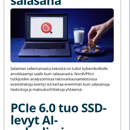
salasana
Selaimen tallentamasta keksistä on tullut kyberrikollisille
arvokkaampi saalis kuin salasanasta. NordVPN:n
tutkijoiden analysoimissa tietovarkausaineistoissa
evästetietoja esiintyi 4,6 kertaa enemmän kuin salasanoja,
tiedostoja ja maksukorttitietoja yhteensä.
PCIe 6.0 tuo SSD-
levyt AI-