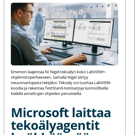
Emerson laajentaa NI Nigel-tekoälyn koko LabVIEW+-
ohjelmistoperheeseen. Samalla Nigel siirtyy
neuvonantajasta tekijäksi. Tekoäly voi tuottaa LabVIEW-
koodia ja rakentaa TestStand-testisarjoja luonnollisella
kielellä annettujen ohjeiden perusteella.
Microsoft laittaa
tekoälyagentit