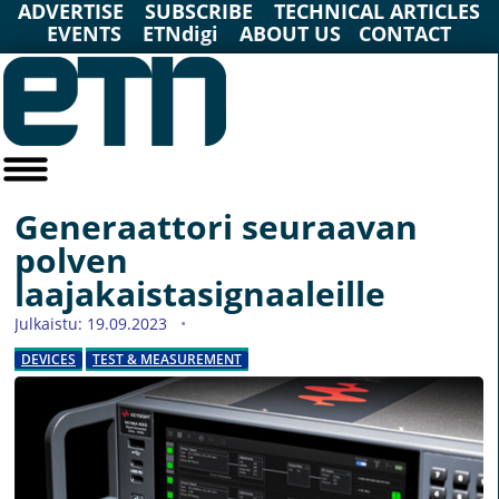
ADVERTISE
SUBSCRIBE
TECHNICAL ARTICLES
EVENTS
ETNdigi
ABOUT US
CONTACT
Generaattori seuraavan
polven
laajakaistasignaaleille
Julkaistu: 19.09.2023
DEVICES
TEST & MEASUREMENT