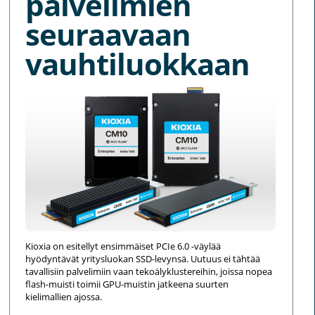
palvelimien
seuraavaan
vauhtiluokkaan
Kioxia on esitellyt ensimmäiset PCIe 6.0 -väylää
hyödyntävät yritysluokan SSD-levynsä. Uutuus ei tähtää
tavallisiin palvelimiin vaan tekoälyklustereihin, joissa nopea
flash-muisti toimii GPU-muistin jatkeena suurten
kielimallien ajossa.