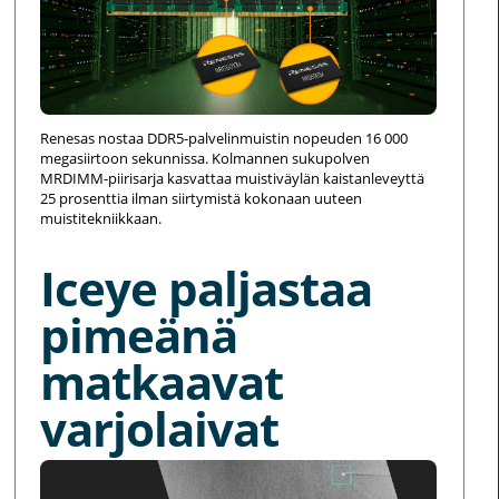
Renesas nostaa DDR5-palvelinmuistin nopeuden 16 000
megasiirtoon sekunnissa. Kolmannen sukupolven
MRDIMM-piirisarja kasvattaa muistiväylän kaistanleveyttä
25 prosenttia ilman siirtymistä kokonaan uuteen
muistitekniikkaan.
Iceye paljastaa
pimeänä
matkaavat
varjolaivat