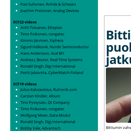
Pasi Suhonen, Rohde & Schwarz
Joachim Preissner, Analog Devices
MORE NEWS
ECF22 videos
Antti Tolvanen, Etteplan
Bit
Timo Poikonen, congatec
Kimmo Järvinen, Xiphera
puo
Sigurd Hellesvik, Nordic Semiconductor
Hans Andersson, Acal BFi
jat
Andrea J. Beuter, Real-Time Systems
Ronald Singh, Digi International
Pertti Jalasvirta, CyberWatch Finland
ECF19 videos
Julius Kaluzevicius, Rutronik.com
Carsten Kindler, Altium
Tino Pyssysalo, Qt Company
Timo Poikonen, congatec
Wolfgang Meier, Data-Modul
Ronald Singh, Digi International
Bittiumin vah
Bobby Vale, Advantech