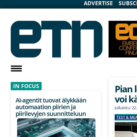
ADVERTISE
SUBSC
IN F
OCUS
Pian 
voi k
AI-agentit tuovat älykkään
automaation piirien ja
Julkaistu: 2
piirilevyjen suunnitteluun
TEST & M