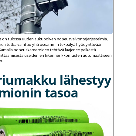
le on tulossa uuden sukupolven nopeusvalvontajärjestelmiä,
einen tutka vaihtuu yhä useammin tekoälyä hyödyntävään
amalla nopeuskameroiden tehtävä laajenee pelkästä
ittaamisesta useiden eri liikennerikkomusten automaattiseen
n.
riumakku lähestyy
umionin tasoa