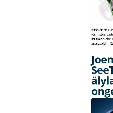
Kiinalaisen Hi
valmistuslaadu
litiumioniakku
analysoitiin 1
Joe
See
älyl
ong