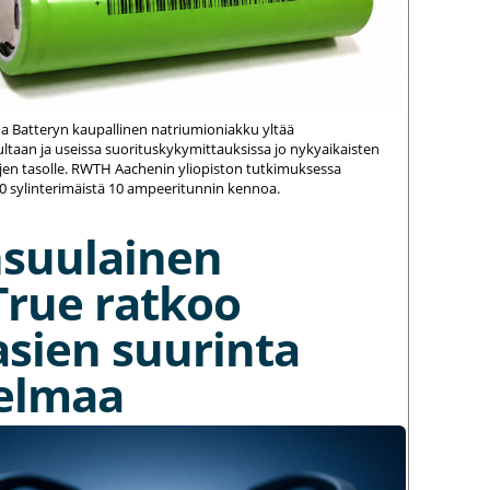
na Batteryn kaupallinen natriumioniakku yltää
ltaan ja useissa suorituskykymittauksissa jo nykyaikaisten
jen tasolle. RWTH Aachenin yliopiston tutkimuksessa
20 sylinterimäistä 10 ampeeritunnin kennoa.
nsuulainen
True ratkoo
asien suurinta
elmaa