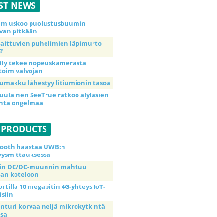
ST NEWS
ium uskoo puolustusbuumin
van pitkään
taittuvien puhelimien läpimurto
?
äly tekee nopeuskamerasta
toimivalvojan
umakku lähestyy litiumionin tasoa
uulainen SeeTrue ratkoo älylasien
inta ongelmaa
 PRODUCTS
tooth haastaa UWB:n
yysmittauksessa
tin DC/DC-muunnin mahtuu
an koteloon
ortilla 10 megabitin 4G-yhteys IoT-
isiin
anturi korvaa neljä mikrokytkintä
ssa