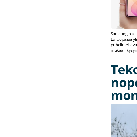
Samsungin uus
Euroopassa yli
puhelimet ovat
mukaan kysynt
Tek
nop
mon