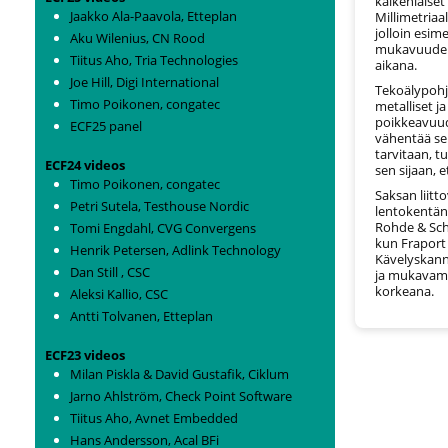
kaikenlaiset
Jaakko Ala-Paavola, Etteplan
Millimetriaa
jolloin esime
Aku Wilenius, CN Rood
mukavuuden 
Tiitus Aho, Tria Technologies
aikana.
Joe Hill, Digi International
Tekoälypohj
Timo Poikonen, congatec
metalliset j
poikkeavuude
ECF25 panel
vähentää seu
tarvitaan, t
ECF24 videos
sen sijaan, 
Timo Poikonen, congatec
Saksan liitt
Petri Sutela, Testhouse Nordic
lentokentän 
Rohde & Sch
Tomi Engdahl, CVG Convergens
kun Fraport 
Henrik Petersen, Adlink Technology
Kävelyskann
Dan Still , CSC
ja mukavampi
korkeana.
Aleksi Kallio, CSC
Antti Tolvanen, Etteplan
ECF23 videos
Milan Piskla & David Gustafik, Ciklum
Jarno Ahlström, Check Point Software
Tiitus Aho, Avnet Embedded
Hans Andersson, Acal BFi