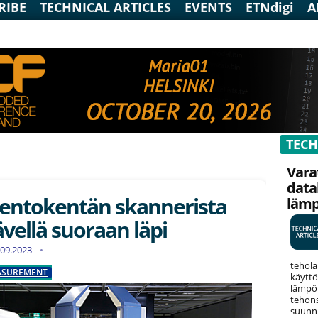
RIBE
TECHNICAL ARTICLES
EVENTS
ETNdigi
A
TECH
Vara
data
lentokentän skannerista
läm
ävellä suoraan läpi
2.09.2023
teholä
EASUREMENT
käyttö
lämpök
tehons
suunni