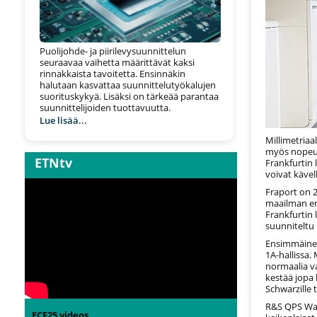
Puolijohde- ja piirilevysuunnittelun
seuraavaa vaihetta määrittävät kaksi
rinnakkaista tavoitetta. Ensinnäkin
halutaan kasvattaa suunnittelutyökalujen
suorituskykyä. Lisäksi on tärkeää parantaa
suunnittelijoiden tuottavuutta.
Lue lisää...
Millimetriaa
myös nopeut
ETNtv
Frankfurtin 
voivat käve
Fraport on 2
maailman en
Frankfurtin
suunniteltu
Ensimmäinen 
1A-hallissa.
normaalia v
kestää jopa 
Schwarzille 
R&S QPS Wal
ECF25 videos