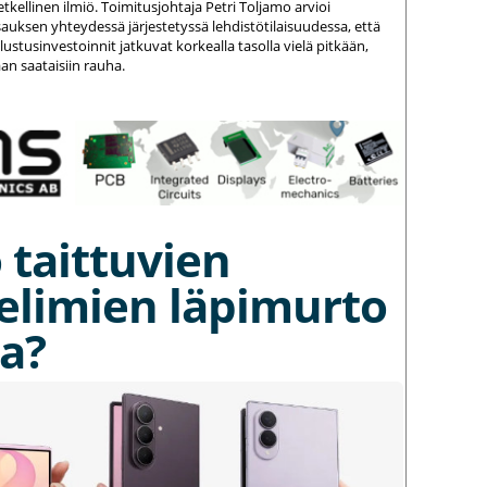
kellinen ilmiö. Toimitusjohtaja Petri Toljamo arvioi
auksen yhteydessä järjestetyssä lehdistötilaisuudessa, että
stusinvestoinnit jatkuvat korkealla tasolla vielä pitkään,
an saataisiin rauha.
 taittuvien
elimien läpimurto
a?