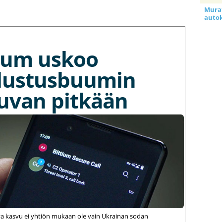
Murat
auto
tium uskoo
lustusbuumin
kuvan pitkään
va kasvu ei yhtiön mukaan ole vain Ukrainan sodan