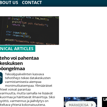
BOUT US
CONTACT
NICAL ARTICLES
teho voi pahentaa
keskuksen
pöongelmaa
Tekoälypalvelinten kasvava
tehotiheys tekee datakeskusten
varmistamisesta aiempaa
monimutkaisempaa. Ylimääräiset
hteet voivat parantaa
varmuutta, mutta samalla ne lisäävät
uormaa ja häiritsevät ilmavirtoja. Siksi
yöttö, varmennus ja jäähdytys on
teltava yhtenä kokonaisuutena.