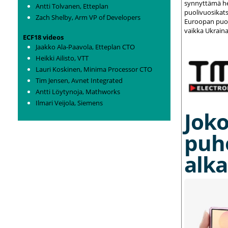
synnyttämä het
Antti Tolvanen, Etteplan
puolivuosikats
Zach Shelby, Arm VP of Developers
Euroopan puolu
vaikka Ukraina
ECF18 videos
Jaakko Ala-Paavola, Etteplan CTO
Heikki Ailisto, VTT
Lauri Koskinen, Minima Processor CTO
Tim Jensen, Avnet Integrated
Antti Löytynoja, Mathworks
Ilmari Veijola, Siemens
Joko
puh
alka