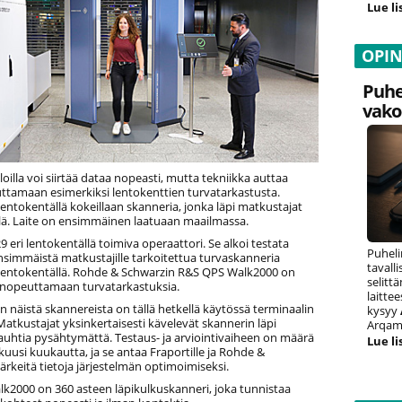
Lue li
OPI
Puhe
vako
lloilla voi siirtää dataa nopeasti, mutta tekniikka auttaa
tamaan esimerkiksi lentokenttien turvatarkastusta.
lentokentällä kokeillaan skanneria, jonka läpi matkustajat
llä. Laite on ensimmäinen laatuaan maailmassa.
9 eri lentokentällä toimiva operaattori. Se alkoi testata
Puheli
simmäistä matkustajille tarkoitettua turvaskanneria
tavall
 lentokentällä. Rohde & Schwarzin R&S QPS Walk2000 on
selitt
 nopeuttamaan turvatarkastuksia.
laitte
näistä skannereista on tällä hetkellä käytössä terminaalin
kysyy
 Matkustajat yksinkertaisesti kävelevät skannerin läpi
Arqam 
auhtia pysähtymättä. Testaus- ja arviointivaiheen on määrä
Lue li
kuusi kuukautta, ja se antaa Fraportille ja Rohde &
tärkeitä tietoja järjestelmän optimoimiseksi.
k2000 on 360 asteen läpikulkuskanneri, joka tunnistaa