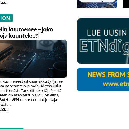
sää...
NION
lin kuumenee – joko
oja kuuntelee?
n kuumenee taskussa, akku tyhjenee
ista nopeammin ja mobiilidataa kuluu
ämättömästi. Tarkoittaako tämä, että
eseen on asennettu vakoiluohjelma,
Astrill VPN
:n markkinointijohtaja
Zafar.
sää...