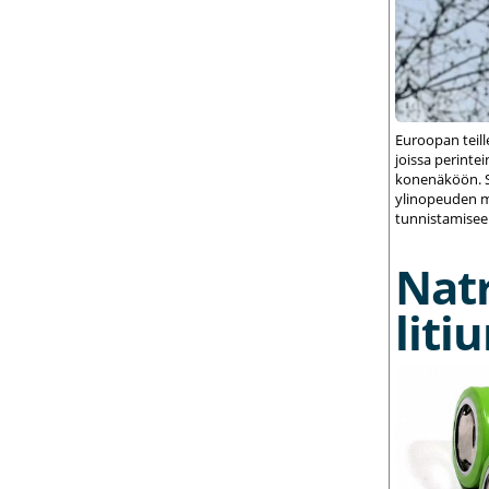
Euroopan teil
joissa perint
konenäköön. S
ylinopeuden m
tunnistamisee
Nat
liti