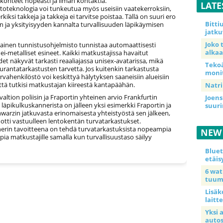
 kohteet nopeasti ja ilman kontaktia.
LATE
ltoteknologia voi tunkeutua myös useisiin vaatekerroksiin,
rkiksi takkeja ja takkeja ei tarvitse poistaa. Tällä on suuri ero
Bitt
ja yksityisyyden kannalta turvallisuuden läpikäymisen
jatku
Joko 
ainen tunnistusohjelmisto tunnistaa automaattisesti
alkaa
a ei-metalliset esineet. Kaikki matkustajissa havaitut
t näkyvät tarkasti reaaliajassa unisex-avatarissa, mikä
Teko
rantatarkastusten tarvetta. Jos kuitenkin tarkastusta
moni
urvahenkilöstö voi keskittyä hälytyksen saaneisiin alueisiin
että tutkisi matkustajan kiireestä kantapäähän.
Natri
ovaltion poliisin ja Fraportin yhteinen arvio Frankfurtin
Joens
läpikulkuskannerista on jälleen yksi esimerkki Fraportin ja
suur
warzin jatkuvasta erinomaisesta yhteistyöstä sen jälkeen,
otti vastuulleen lentokentän turvatarkastukset.
erin tavoitteena on tehdä turvatarkastuksista nopeampia
NEW
a matkustajille samalla kun turvallisuustaso säilyy
Blue
etäis
6 wa
tuum
Lisäk
laitte
Yksi 
auto