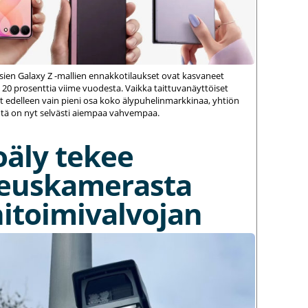
ien Galaxy Z -mallien ennakkotilaukset ovat kasvaneet
 20 prosenttia viime vuodesta. Vaikka taittuvanäyttöiset
 edelleen vain pieni osa koko älypuhelinmarkkinaa, yhtiön
ä on nyt selvästi aiempaa vahvempaa.
oäly tekee
euskamerasta
itoimivalvojan