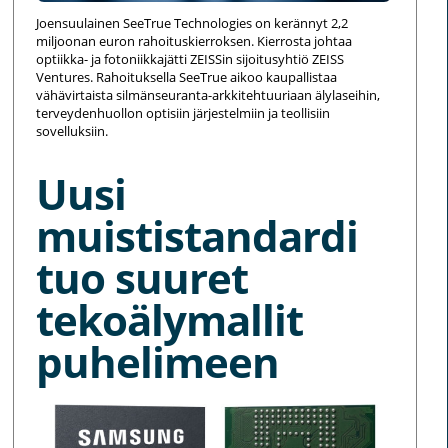
Joensuulainen SeeTrue Technologies on kerännyt 2,2
miljoonan euron rahoituskierroksen. Kierrosta johtaa
optiikka- ja fotoniikkajätti ZEISSin sijoitusyhtiö ZEISS
Ventures. Rahoituksella SeeTrue aikoo kaupallistaa
vähävirtaista silmänseuranta-arkkitehtuuriaan älylaseihin,
terveydenhuollon optisiin järjestelmiin ja teollisiin
sovelluksiin.
Uusi
muististandardi
tuo suuret
tekoälymallit
puhelimeen