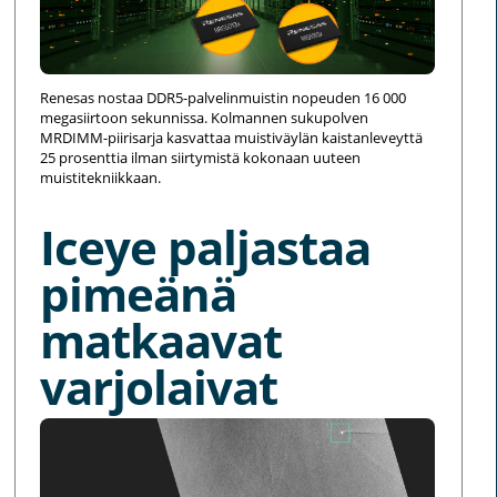
Renesas nostaa DDR5-palvelinmuistin nopeuden 16 000
megasiirtoon sekunnissa. Kolmannen sukupolven
MRDIMM-piirisarja kasvattaa muistiväylän kaistanleveyttä
25 prosenttia ilman siirtymistä kokonaan uuteen
muistitekniikkaan.
Iceye paljastaa
pimeänä
matkaavat
varjolaivat