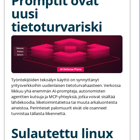
Promptit ovat
uusi
tietoturvariski
Työntekijöiden tekoälyn käyttö on synnyttänyt
yritysverkkoihin uudenlaisen tietoturvahaasteen. Verkossa
liikkuu yhä enemmän AI-prompteja, autonomisten
agenttien kutsuja ja MCP-yhteyksiä, jotka voivat sisältää
lähdekoodia, liiketoimintatietoa tai muuta arkaluonteista
aineistoa. Perinteiset palomuurit eivät ole osanneet
tunnistaa tällaista liikennettä.
Sulautettu linux