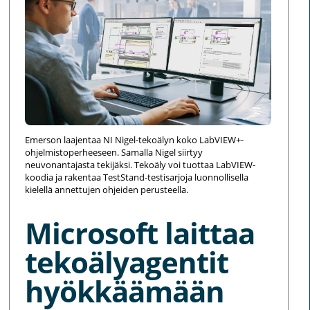
Emerson laajentaa NI Nigel-tekoälyn koko LabVIEW+-
ohjelmistoperheeseen. Samalla Nigel siirtyy
neuvonantajasta tekijäksi. Tekoäly voi tuottaa LabVIEW-
koodia ja rakentaa TestStand-testisarjoja luonnollisella
kielellä annettujen ohjeiden perusteella.
Microsoft laittaa
tekoälyagentit
hyökkäämään