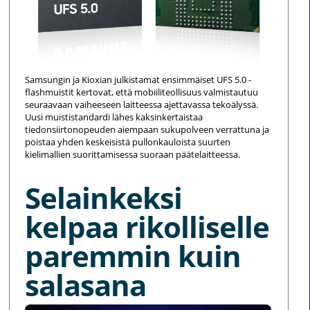
Samsungin ja Kioxian julkistamat ensimmäiset UFS 5.0 -
flashmuistit kertovat, että mobiiliteollisuus valmistautuu
seuraavaan vaiheeseen laitteessa ajettavassa tekoälyssä.
Uusi muististandardi lähes kaksinkertaistaa
tiedonsiirtonopeuden aiempaan sukupolveen verrattuna ja
poistaa yhden keskeisistä pullonkauloista suurten
kielimallien suorittamisessa suoraan päätelaitteessa.
Selainkeksi
kelpaa rikolliselle
paremmin kuin
salasana