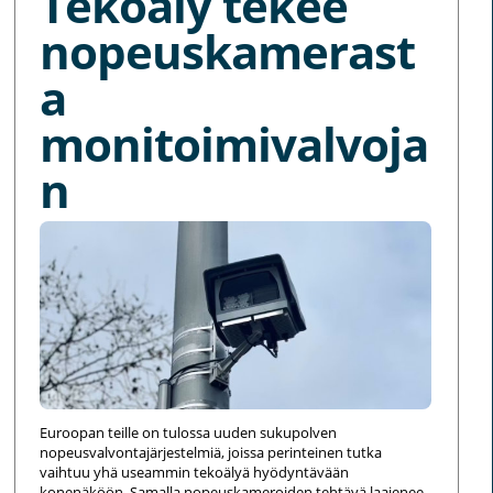
Tekoäly tekee
nopeuskamerast
a
monitoimivalvoja
n
Euroopan teille on tulossa uuden sukupolven
nopeusvalvontajärjestelmiä, joissa perinteinen tutka
vaihtuu yhä useammin tekoälyä hyödyntävään
konenäköön. Samalla nopeuskameroiden tehtävä laajenee