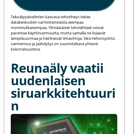
Tekoälypalvelinten kasvava tehotiheys tekee
datakeskusten varmistamisesta aiempaa
monimutkaisempaa. Ylimääräiset teholähteet voivat
parantaa käyttövarmuutta, mutta samalla ne lisäävät
lämpökuormaa ja häiritsevät ilmavirtoja. Siksi tehonsyöttö,
varmennus ja jäähdytys on suunniteltava yhtenä
kokonaisuutena.
Reunaäly vaatii
uudenlaisen
siruarkkitehtuuri
n