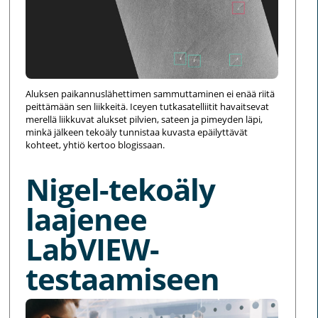
Aluksen paikannuslähettimen sammuttaminen ei enää riitä
peittämään sen liikkeitä. Iceyen tutkasatelliitit havaitsevat
merellä liikkuvat alukset pilvien, sateen ja pimeyden läpi,
minkä jälkeen tekoäly tunnistaa kuvasta epäilyttävät
kohteet, yhtiö kertoo blogissaan.
Nigel-tekoäly
laajenee
LabVIEW-
testaamiseen