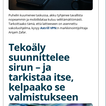
Puhelin kuumenee taskussa, akku tyhjenee tavallista
nopeammin ja mobiilidataa kuluu selittämättömästi.
Tarkoittaako tämä, että laitteeseen on asennettu
vakoiluohjelma, kysyy
Astrill VPN
:n markkinointijohtaja
Arqam Zafar.
Tekoäly
suunnittelee
sirun – ja
tarkistaa itse,
kelpaako se
valmistukseen