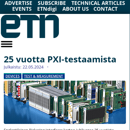
ADVERTISE
SUBSCRIBE
TECHNICAL ARTICLES
EVENTS
ETNdigi
ABOUT US
CONTACT
25 vuotta PXI-testaamista
Julkaistu: 22.05.2024
DEVICES
TEST & MEASUREMENT
Englantilainen Pickering Interfaces kertoo juhlivansa 25-vuotista