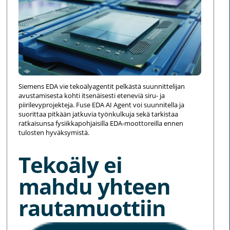
Siemens EDA vie tekoälyagentit pelkästä suunnittelijan
avustamisesta kohti itsenäisesti eteneviä siru- ja
piirilevyprojekteja. Fuse EDA AI Agent voi suunnitella ja
suorittaa pitkään jatkuvia työnkulkuja sekä tarkistaa
ratkaisunsa fysiikkapohjaisilla EDA-moottoreilla ennen
tulosten hyväksymistä.
Tekoäly ei
mahdu yhteen
rautamuottiin