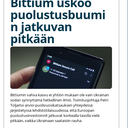
Bittium uskoo
puolustusbuumi
n jatkuvan
pitkään
Bittiumin vahva kasvu ei yhtiön mukaan ole vain Ukrainan
sodan synnyttämä hetkellinen ilmiö. Toimitusjohtaja Petri
Toljamo arvioi puolivuosikatsauksen yhteydessä
järjestetyssä lehdistötilaisuudessa, että Euroopan
puolustusinvestoinnit jatkuvat korkealla tasolla vielä
pitkään, vaikka Ukrainaan saataisiin rauha.