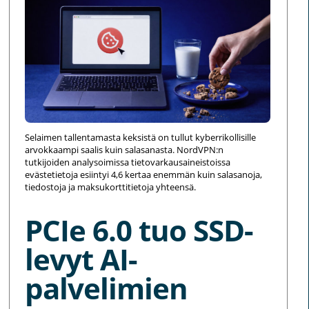
Selaimen tallentamasta keksistä on tullut kyberrikollisille
arvokkaampi saalis kuin salasanasta. NordVPN:n
tutkijoiden analysoimissa tietovarkausaineistoissa
evästetietoja esiintyi 4,6 kertaa enemmän kuin salasanoja,
tiedostoja ja maksukorttitietoja yhteensä.
PCIe 6.0 tuo SSD-
levyt AI-
palvelimien