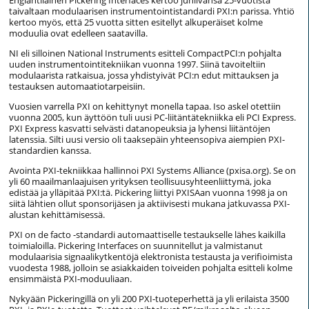
taivaltaan modulaarisen instrumentointistandardi PXI:n parissa. Yhtiö
kertoo myös, että 25 vuotta sitten esitellyt alkuperäiset kolme
moduulia ovat edelleen saatavilla.
NI eli silloinen National Instruments esitteli CompactPCI:n pohjalta
uuden instrumentointitekniikan vuonna 1997. Siinä tavoiteltiin
modulaarista ratkaisua, jossa yhdistyivät PCI:n edut mittauksen ja
testauksen automaatiotarpeisiin.
Vuosien varrella PXI on kehittynyt monella tapaa. Iso askel otettiin
vuonna 2005, kun äyttöön tuli uusi PC-liitäntätekniikka eli PCI Express.
PXI Express kasvatti selvästi datanopeuksia ja lyhensi liitäntöjen
latenssia. Silti uusi versio oli taaksepäin yhteensopiva aiempien PXI-
standardien kanssa.
Avointa PXI-tekniikkaa hallinnoi PXI Systems Alliance (pxisa.org). Se on
yli 60 maailmanlaajuisen yrityksen teollisuusyhteenliittymä, joka
edistää ja ylläpitää PXI:tä. Pickering liittyi PXISAan vuonna 1998 ja on
siitä lähtien ollut sponsorijäsen ja aktiivisesti mukana jatkuvassa PXI-
alustan kehittämisessä.
PXI on de facto -standardi automaattiselle testaukselle lähes kaikilla
toimialoilla. Pickering Interfaces on suunnitellut ja valmistanut
modulaarisia signaalikytkentöjä elektronista testausta ja verifioimista
vuodesta 1988, jolloin se asiakkaiden toiveiden pohjalta esitteli kolme
ensimmäistä PXI-moduuliaan.
Nykyään Pickeringillä on yli 200 PXI-tuoteperhettä ja yli erilaista 3500