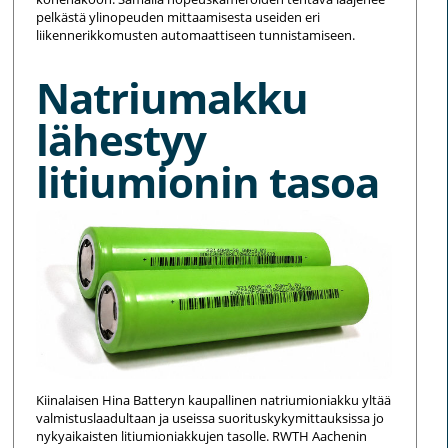
pelkästä ylinopeuden mittaamisesta useiden eri
liikennerikkomusten automaattiseen tunnistamiseen.
Natriumakku
lähestyy
litiumionin tasoa
Kiinalaisen Hina Batteryn kaupallinen natriumioniakku yltää
valmistuslaadultaan ja useissa suorituskykymittauksissa jo
nykyaikaisten litiumioniakkujen tasolle. RWTH Aachenin