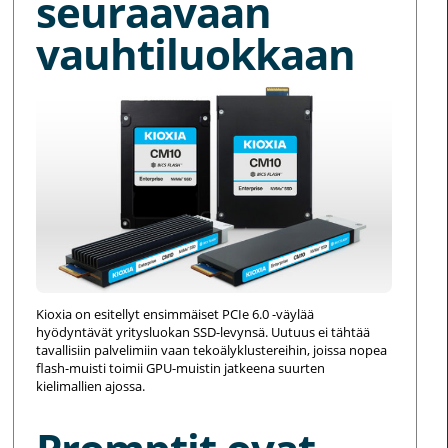
seuraavaan
vauhtiluokkaan
Kioxia on esitellyt ensimmäiset PCIe 6.0 -väylää
hyödyntävät yritysluokan SSD-levynsä. Uutuus ei tähtää
tavallisiin palvelimiin vaan tekoälyklustereihin, joissa nopea
flash-muisti toimii GPU-muistin jatkeena suurten
kielimallien ajossa.