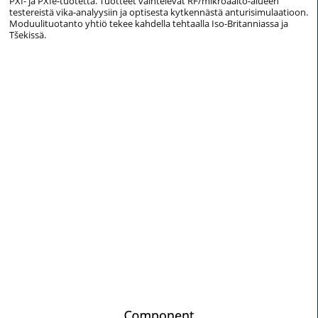
PXI- ja PXIe-tuotetta. Tuotteet vaihtelevat RF/mikroaalto-alueen
testereistä vika-analyysiin ja optisesta kytkennästä anturisimulaatioon.
Moduulituotanto yhtiö tekee kahdella tehtaalla Iso-Britanniassa ja
Tšekissä.