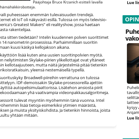
Pääjohtaja Bruce Krzanich esitteli lavalla
Lue li
hämähäkkirobotteja.
vaili puheessaan enemmän tulevaisuuden trendejä.
OPI
ernet eli IoT oli näkyvästi esillä. Tulossa on myös televisio-
rica's Greatest Makers” eli realityshow, jossa haetaan
asta rakentelijaa.
Puhe
vako
sta sitten tiedetään? Intelin kuudennen polven suorittimet
n 14 nanometrin prosessissa. Parhaimmillaan suoritin
maan kuusi käskyä kellojakson aikana.
käyttöön lisää kuten aina uusien suoritinpolvien myötä.
 neliytimisten Skylake-piirien ylikellottajat ovat yltäneet
sin kellotaajuuteen, mutta näitä järjestelmiä pitää tietenkin
rikoisratkaisuin, yleensä nestemäisellä typellä.
 suorituskyky Broadwell-piireihin verrattuna on tulossa
sittelyyn. IDF-demoissakin Skylake-prosessoreilla ajettiin
Puheli
yttöä autopelisimulaattorissa. Lisätehon ansiosta piirit
tavall
dekoodaamaan yhä vaativampia videonpakkausalgoritmeja.
selitt
sessorit tulevat myyntiin myöhemmin tänä vuonna. Intel
laitte
öhemmin lisää tietoja esimerkiksi ytimien määrästä,
kysyy
sen ja muista yksityiskohdista. Ja tietenkin hinnoista, joista
Arqam 
 kuultu yhtään mitään.
Lue li