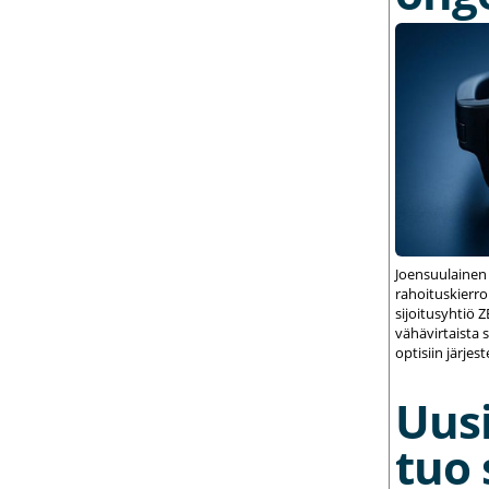
Joensuulainen
rahoituskierrok
sijoitusyhtiö 
vähävirtaista 
optisiin järjest
Uusi
tuo 