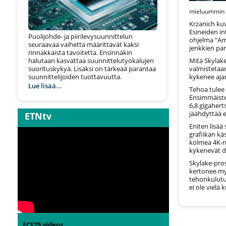
mieluummin 
Krzanich ku
Esineiden int
Puolijohde- ja piirilevysuunnittelun
ohjelma ”Ame
seuraavaa vaihetta määrittävät kaksi
jenkkien par
rinnakkaista tavoitetta. Ensinnäkin
Mitä Skylake
halutaan kasvattaa suunnittelutyökalujen
valmistetaa
suorituskykyä. Lisäksi on tärkeää parantaa
kykenee aja
suunnittelijoiden tuottavuutta.
Lue lisää...
Tehoa tulee 
Ensimmäisten
6,8 gigahert
jäähdyttää e
ETNtv
Eniten lisää
grafiikan kä
kolmea 4K-nä
kykenevät 
Skylake-pro
kertonee my
tehonkulutuk
ei ole vielä
ECF25 videos