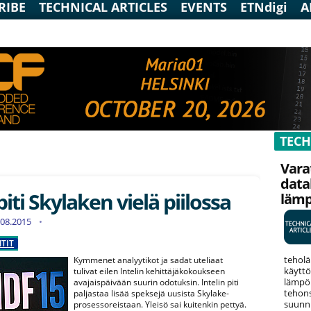
RIBE
TECHNICAL ARTICLES
EVENTS
ETNdigi
A
TECH
Vara
data
piti Skylaken vielä piilossa
läm
9.08.2015
TIT
teholä
Kymmenet analyytikot ja sadat uteliaat
käyttö
tulivat eilen Intelin kehittäjäkokoukseen
lämpök
avajaispäivään suurin odotuksin. Intelin piti
tehons
paljastaa lisää speksejä uusista Skylake-
suunni
prosessoreistaan. Yleisö sai kuitenkin pettyä.