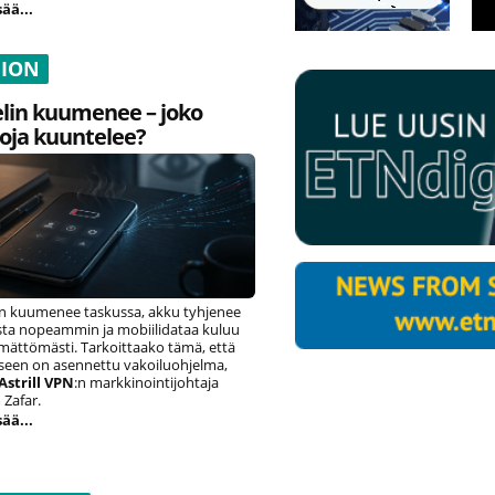
sää...
NION
lin kuumenee – joko
oja kuuntelee?
n kuumenee taskussa, akku tyhjenee
ista nopeammin ja mobiilidataa kuluu
ämättömästi. Tarkoittaako tämä, että
eseen on asennettu vakoiluohjelma,
Astrill VPN
:n markkinointijohtaja
Zafar.
sää...