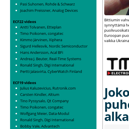
Pasi Suhonen, Rohde & Schwarz
Joachim Preissner, Analog Devices
Bittiumin vah
ECF22 videos
synnyttämä het
Antti Tolvanen, Etteplan
puolivuosikats
Timo Poikonen, congatec
Euroopan puolu
Kimmo Järvinen, Xiphera
vaikka Ukraina
Sigurd Hellesvik, Nordic Semiconductor
Hans Andersson, Acal BFi
Andrea J. Beuter, Real-Time Systems
Ronald Singh, Digi International
Pertti Jalasvirta, CyberWatch Finland
ECF19 videos
Joko
Julius Kaluzevicius, Rutronik.com
Carsten Kindler, Altium
puh
Tino Pyssysalo, Qt Company
Timo Poikonen, congatec
alka
Wolfgang Meier, Data-Modul
Ronald Singh, Digi International
Bobby Vale, Advantech