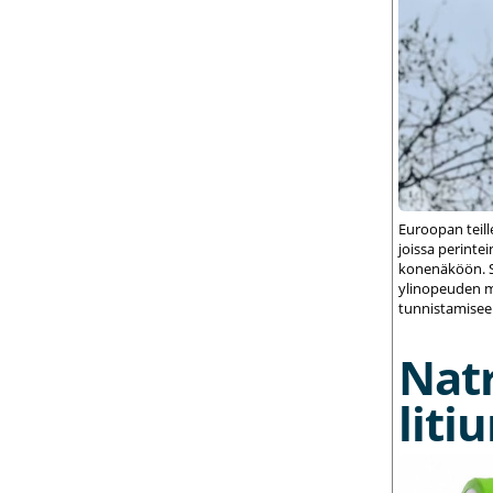
Euroopan teil
joissa perint
konenäköön. S
ylinopeuden m
tunnistamisee
Nat
liti