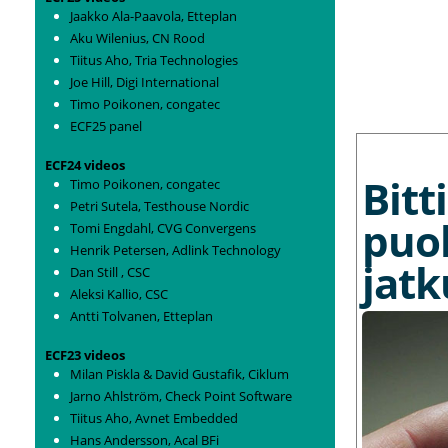
Jaakko Ala-Paavola, Etteplan
Aku Wilenius, CN Rood
Tiitus Aho, Tria Technologies
Joe Hill, Digi International
Timo Poikonen, congatec
ECF25 panel
MORE NEWS
ECF24 videos
Bit
Timo Poikonen, congatec
Petri Sutela, Testhouse Nordic
puo
Tomi Engdahl, CVG Convergens
Henrik Petersen, Adlink Technology
jat
Dan Still , CSC
Aleksi Kallio, CSC
Antti Tolvanen, Etteplan
ECF23 videos
Milan Piskla & David Gustafik, Ciklum
Jarno Ahlström, Check Point Software
Tiitus Aho, Avnet Embedded
Hans Andersson, Acal BFi