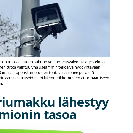
le on tulossa uuden sukupolven nopeusvalvontajärjestelmiä,
einen tutka vaihtuu yhä useammin tekoälyä hyödyntävään
amalla nopeuskameroiden tehtävä laajenee pelkästä
ittaamisesta useiden eri liikennerikkomusten automaattiseen
n.
riumakku lähestyy
umionin tasoa