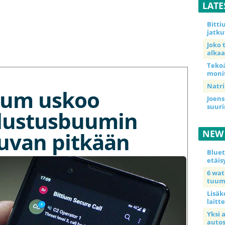
LATE
Bitt
jatku
Joko 
alkaa
Teko
moni
Natri
tium uskoo
Joens
suur
lustusbuumin
kuvan pitkään
NEW
Blue
etäis
6 wa
tuum
Lisäk
laitte
Yksi 
auto