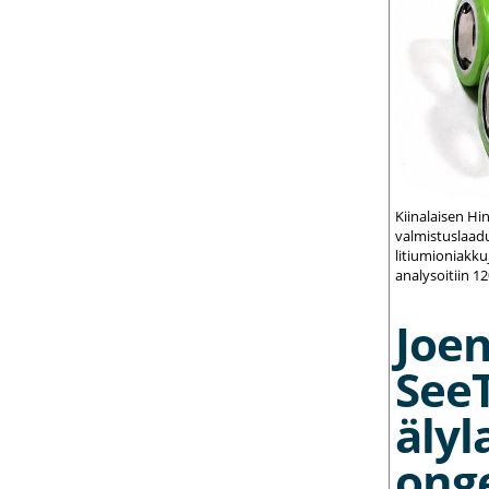
Kiinalaisen Hi
valmistuslaadu
litiumioniakku
analysoitiin 1
Joe
See
älyl
ong