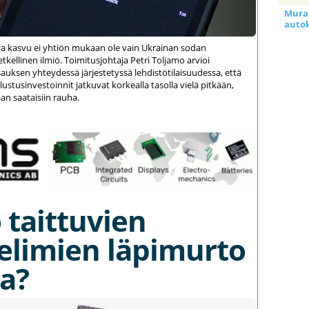
Murat
auto
va kasvu ei yhtiön mukaan ole vain Ukrainan sodan
kellinen ilmiö. Toimitusjohtaja Petri Toljamo arvioi
auksen yhteydessä järjestetyssä lehdistötilaisuudessa, että
stusinvestoinnit jatkuvat korkealla tasolla vielä pitkään,
an saataisiin rauha.
 taittuvien
elimien läpimurto
a?