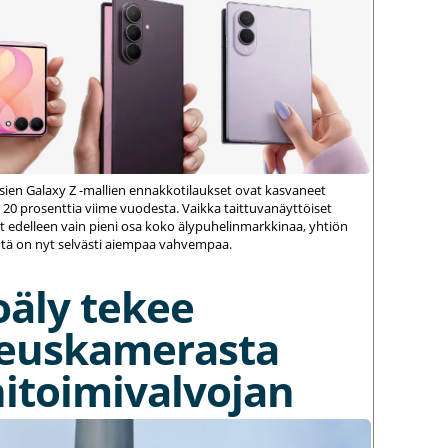
ien Galaxy Z -mallien ennakkotilaukset ovat kasvaneet
 20 prosenttia viime vuodesta. Vaikka taittuvanäyttöiset
 edelleen vain pieni osa koko älypuhelinmarkkinaa, yhtiön
ä on nyt selvästi aiempaa vahvempaa.
oäly tekee
euskamerasta
itoimivalvojan