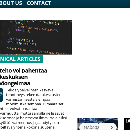
BOUT US
CONTACT
NICAL ARTICLES
teho voi pahentaa
keskuksen
pöongelmaa
Tekoälypalvelinten kasvava
tehotiheys tekee datakeskusten
varmistamisesta aiempaa
monimutkaisempaa. Ylimääräiset
hteet voivat parantaa
varmuutta, mutta samalla ne lisäävät
uormaa ja häiritsevät ilmavirtoja. Siksi
yöttö, varmennus ja jäähdytys on
teltava yhtenä kokonaisuutena.