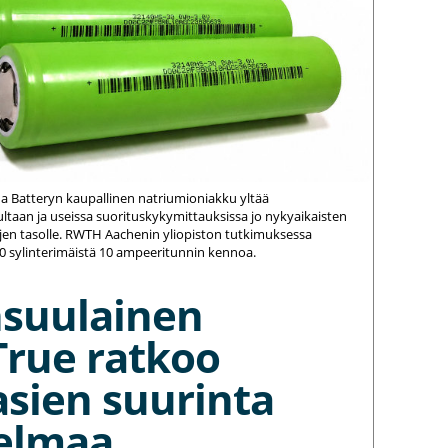
na Batteryn kaupallinen natriumioniakku yltää
ltaan ja useissa suorituskykymittauksissa jo nykyaikaisten
jen tasolle. RWTH Aachenin yliopiston tutkimuksessa
20 sylinterimäistä 10 ampeeritunnin kennoa.
nsuulainen
True ratkoo
asien suurinta
elmaa