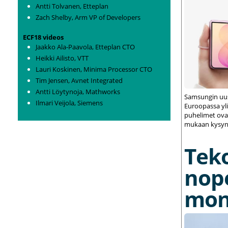
Antti Tolvanen, Etteplan
Zach Shelby, Arm VP of Developers
ECF18 videos
Jaakko Ala-Paavola, Etteplan CTO
Heikki Ailisto, VTT
Lauri Koskinen, Minima Processor CTO
Tim Jensen, Avnet Integrated
Antti Löytynoja, Mathworks
Samsungin uus
Ilmari Veijola, Siemens
Euroopassa yli
puhelimet ovat
mukaan kysynt
Tek
nop
mon