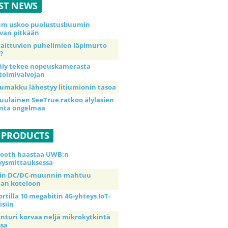
ST NEWS
ium uskoo puolustusbuumin
van pitkään
taittuvien puhelimien läpimurto
?
äly tekee nopeuskamerasta
toimivalvojan
umakku lähestyy litiumionin tasoa
uulainen SeeTrue ratkoo älylasien
inta ongelmaa
 PRODUCTS
tooth haastaa UWB:n
yysmittauksessa
tin DC/DC-muunnin mahtuu
an koteloon
ortilla 10 megabitin 4G-yhteys IoT-
isiin
anturi korvaa neljä mikrokytkintä
ssa