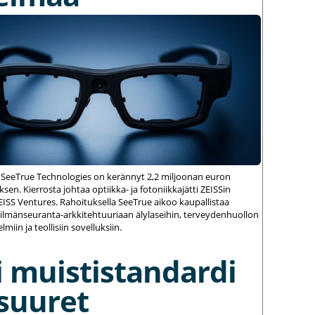
 SeeTrue Technologies on kerännyt 2,2 miljoonan euron
sen. Kierrosta johtaa optiikka- ja fotoniikkajätti ZEISSin
ZEISS Ventures. Rahoituksella SeeTrue aikoo kaupallistaa
silmänseuranta-arkkitehtuuriaan älylaseihin, terveydenhuollon
elmiin ja teollisiin sovelluksiin.
 muististandardi
suuret