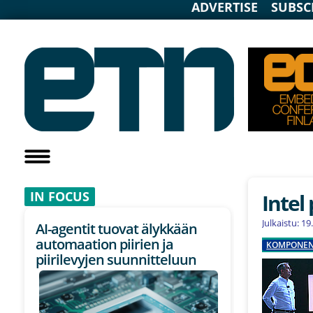
ADVERTISE
SUBSC
IN F
OCUS
Intel 
Julkaistu: 1
AI-agentit tuovat älykkään
automaation piirien ja
KOMPONEN
piirilevyjen suunnitteluun