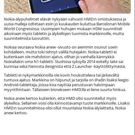
Nokia-älypuhelimet elävät nykyään vahvasti HMD:n omistuksessa ja
uusia malleja odtetaan esiin jo kuukauden kuluttua Barcelonan Mobile
World Congressissa. Uusimpien huhujen mukaan HDM suunnitteli
aikoinaan myös tabletin ja älykellojen tuomista markkinoille, mutta
suunnitelmista luovuttiin.
Nokiaa seuraava Nokia anew -sivusto on aiemmin osunut usein
kohdalleen, mutta toki tehnyt välillä hutejakin. Nokia-tabletti ei
kuitenkaan ole mahdoton ajatus, olihan jo vanhalla kännykkä-
Nokiallakin oma N1-tabletti. Slushissa syksyllä 2014 esitelty laite sai
kunniaa sekä hienosta designista että Z Launcher -käyttöliittymästä.
Tabletti ei nykymarkkinoilla ole kovin houkutteleva tai järkevältä
tuntuva ajatus. Markkina on hiipunut ja tarjolla on iPadin lisäksi leegio
Android-tabletteja, joissa kisa näyttää perustuvan halvimpaan
myyntihintaan. Tällaiseen bisnekseen HMD:llä ei liene suurta hinkua.
Nokia anew kertoo kuitenkin, että HMD olisi suunnitellut myös
älykelloa. Sellainen voisi olla kiinnostavampi tuote markkinoille. Lisäksi
HMD:n suunnitelmissa olisi ollut muunlaisia Nokia-älylaitteita, Nokia
anew kertoo.