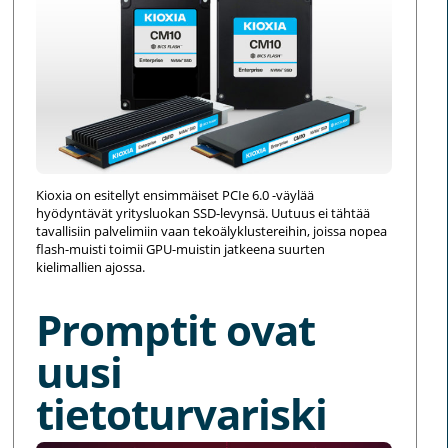
Kioxia on esitellyt ensimmäiset PCIe 6.0 -väylää
hyödyntävät yritysluokan SSD-levynsä. Uutuus ei tähtää
tavallisiin palvelimiin vaan tekoälyklustereihin, joissa nopea
flash-muisti toimii GPU-muistin jatkeena suurten
kielimallien ajossa.
Promptit ovat
uusi
tietoturvariski