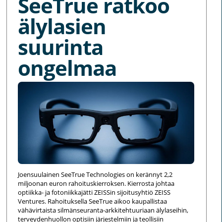
SeeTrue ratkoo
älylasien
suurinta
ongelmaa
Joensuulainen SeeTrue Technologies on kerännyt 2,2
miljoonan euron rahoituskierroksen. Kierrosta johtaa
optiikka- ja fotoniikkajätti ZEISSin sijoitusyhtiö ZEISS
Ventures. Rahoituksella SeeTrue aikoo kaupallistaa
vähävirtaista silmänseuranta-arkkitehtuuriaan älylaseihin,
terveydenhuollon optisiin järjestelmiin ja teollisiin