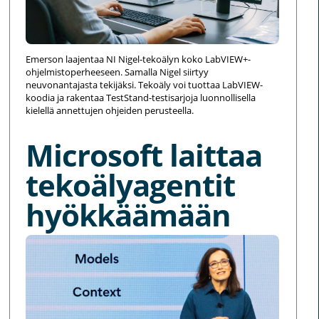
Emerson laajentaa NI Nigel-tekoälyn koko LabVIEW+-
ohjelmistoperheeseen. Samalla Nigel siirtyy
neuvonantajasta tekijäksi. Tekoäly voi tuottaa LabVIEW-
koodia ja rakentaa TestStand-testisarjoja luonnollisella
kielellä annettujen ohjeiden perusteella.
Microsoft laittaa
tekoälyagentit
hyökkäämään