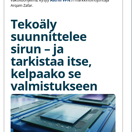
Arqam Zafar.
Tekoäly
suunnittelee
sirun – ja
tarkistaa itse,
kelpaako se
valmistukseen