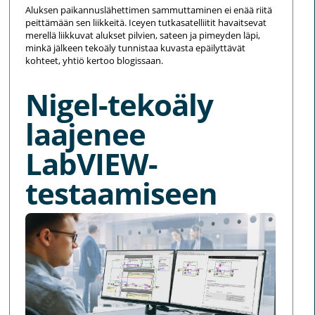
Aluksen paikannuslähettimen sammuttaminen ei enää riitä
peittämään sen liikkeitä. Iceyen tutkasatelliitit havaitsevat
merellä liikkuvat alukset pilvien, sateen ja pimeyden läpi,
minkä jälkeen tekoäly tunnistaa kuvasta epäilyttävät
kohteet, yhtiö kertoo blogissaan.
Nigel-tekoäly
laajenee
LabVIEW-
testaamiseen