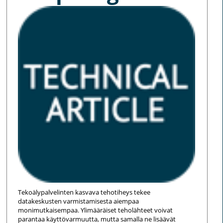
Tekoälypalvelinten kasvava tehotiheys tekee
datakeskusten varmistamisesta aiempaa
monimutkaisempaa. Ylimääräiset teholähteet voivat
parantaa käyttövarmuutta, mutta samalla ne lisäävät