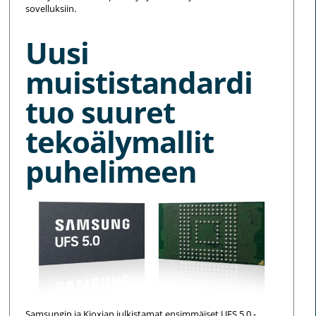
sovelluksiin.
Uusi
muististandardi
tuo suuret
tekoälymallit
puhelimeen
Samsungin ja Kioxian julkistamat ensimmäiset UFS 5.0 -