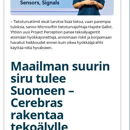
– Tietoturvatiimit eivät tarvitse lisää tietoa, vaan parempia
tuloksia, sanoo Microsoftin tietoturvajohtaja Hayete Gallot.
Yhtiön uusi Project Perception panee tekoälyagentit
etsimään hyökkäysreittejä, arvioimaan riskit ja korjaamaan
havaitut heikkoudet ennen kuin oikea hyökkääjä ehtii
käyttää niitä hyväkseen.
Maailman suurin
siru tulee
Suomeen –
Cerebras
rakentaa
tekoälylle