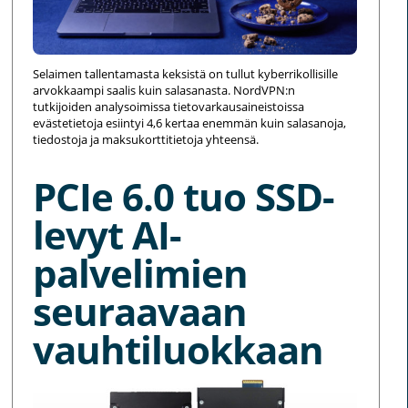
Selaimen tallentamasta keksistä on tullut kyberrikollisille
arvokkaampi saalis kuin salasanasta. NordVPN:n
tutkijoiden analysoimissa tietovarkausaineistoissa
evästetietoja esiintyi 4,6 kertaa enemmän kuin salasanoja,
tiedostoja ja maksukorttitietoja yhteensä.
PCIe 6.0 tuo SSD-
levyt AI-
palvelimien
seuraavaan
vauhtiluokkaan