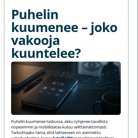
Puhelin
kuumenee – joko
vakooja
kuuntelee?
Puhelin kuumenee taskussa, akku tyhjenee tavallista
nopeammin ja mobiilidataa kuluu selittämättömästi.
Tarkoittaako tämä, että laitteeseen on asennettu
vakoiluohjelma, kysyy
Astrill VPN
:n markkinointijohtaja