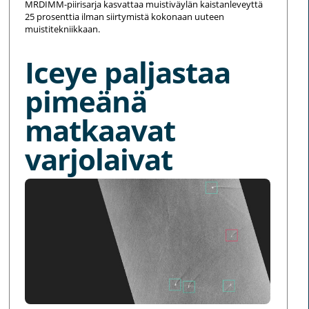
MRDIMM-piirisarja kasvattaa muistiväylän kaistanleveyttä
25 prosenttia ilman siirtymistä kokonaan uuteen
muistitekniikkaan.
Iceye paljastaa
pimeänä
matkaavat
varjolaivat