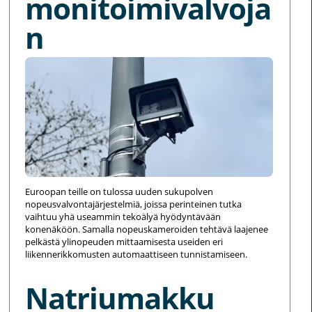
monitoimivalvoja
n
Euroopan teille on tulossa uuden sukupolven
nopeusvalvontajärjestelmiä, joissa perinteinen tutka
vaihtuu yhä useammin tekoälyä hyödyntävään
konenäköön. Samalla nopeuskameroiden tehtävä laajenee
pelkästä ylinopeuden mittaamisesta useiden eri
liikennerikkomusten automaattiseen tunnistamiseen.
Natriumakku