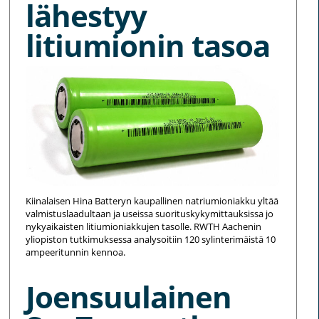
lähestyy
litiumionin tasoa
Kiinalaisen Hina Batteryn kaupallinen natriumioniakku yltää
valmistuslaadultaan ja useissa suorituskykymittauksissa jo
nykyaikaisten litiumioniakkujen tasolle. RWTH Aachenin
yliopiston tutkimuksessa analysoitiin 120 sylinterimäistä 10
ampeeritunnin kennoa.
Joensuulainen