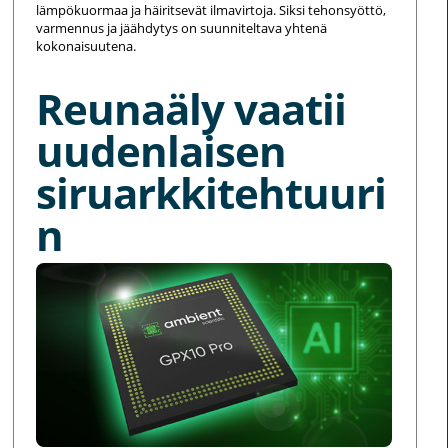
lämpökuormaa ja häiritsevät ilmavirtoja. Siksi tehonsyöttö,
varmennus ja jäähdytys on suunniteltava yhtenä
kokonaisuutena.
Reunaäly vaatii
uudenlaisen
siruarkkitehtuuri
n