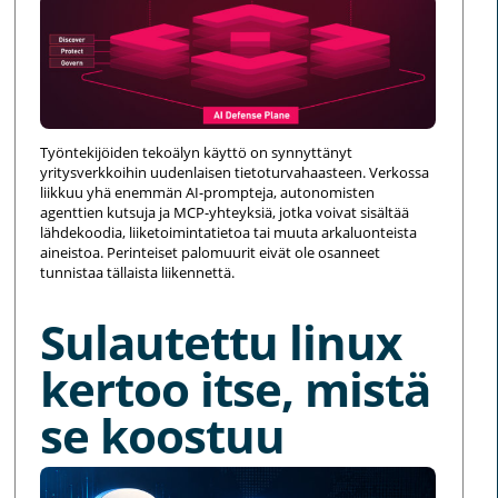
Työntekijöiden tekoälyn käyttö on synnyttänyt
yritysverkkoihin uudenlaisen tietoturvahaasteen. Verkossa
liikkuu yhä enemmän AI-prompteja, autonomisten
agenttien kutsuja ja MCP-yhteyksiä, jotka voivat sisältää
lähdekoodia, liiketoimintatietoa tai muuta arkaluonteista
aineistoa. Perinteiset palomuurit eivät ole osanneet
tunnistaa tällaista liikennettä.
Sulautettu linux
kertoo itse, mistä
se koostuu