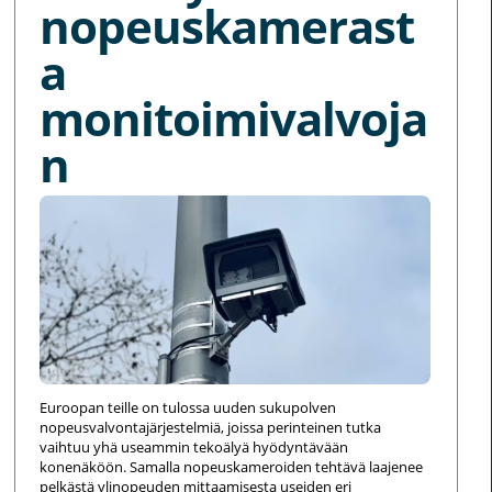
nopeuskamerast
a
monitoimivalvoja
n
Euroopan teille on tulossa uuden sukupolven
nopeusvalvontajärjestelmiä, joissa perinteinen tutka
vaihtuu yhä useammin tekoälyä hyödyntävään
konenäköön. Samalla nopeuskameroiden tehtävä laajenee
pelkästä ylinopeuden mittaamisesta useiden eri