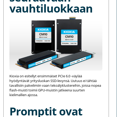
vauhtiluokkaan
Kioxia on esitellyt ensimmäiset PCIe 6.0 -väylää
hyödyntävät yritysluokan SSD-levynsä. Uutuus ei tähtää
tavallisiin palvelimiin vaan tekoälyklustereihin, joissa nopea
flash-muisti toimii GPU-muistin jatkeena suurten
kielimallien ajossa.
Promptit ovat