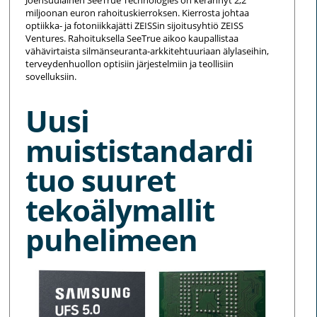
miljoonan euron rahoituskierroksen. Kierrosta johtaa
optiikka- ja fotoniikkajätti ZEISSin sijoitusyhtiö ZEISS
Ventures. Rahoituksella SeeTrue aikoo kaupallistaa
vähävirtaista silmänseuranta-arkkitehtuuriaan älylaseihin,
terveydenhuollon optisiin järjestelmiin ja teollisiin
sovelluksiin.
Uusi
muististandardi
tuo suuret
tekoälymallit
puhelimeen