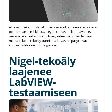
Aluksen paikannuslähettimen sammuttaminen ei enää riitä
peittämään sen liikkeitä. Iceyen tutkasatelliitit havaitsevat
merellä liikkuvat alukset pilvien, sateen ja pimeyden läpi,
minkä jälkeen tekoäly tunnistaa kuvasta epäilyttävät
kohteet, yhtiö kertoo blogissaan.
Nigel-tekoäly
laajenee
LabVIEW-
testaamiseen