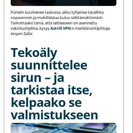
Puhelin kuumenee taskussa, akku tyhjenee tavallista
nopeammin ja mobiilidataa kuluu selittämättömästi.
Tarkoittaako tämä, että laitteeseen on asennettu
vakoiluohjelma, kysyy
Astrill VPN
:n markkinointijohtaja
Arqam Zafar.
Tekoäly
suunnittelee
sirun – ja
tarkistaa itse,
kelpaako se
valmistukseen