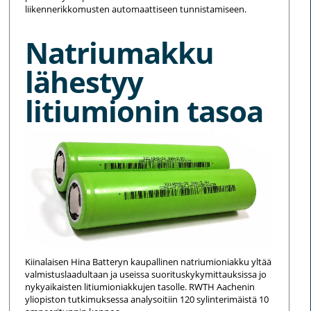
liikennerikkomusten automaattiseen tunnistamiseen.
Natriumakku
lähestyy
litiumionin tasoa
Kiinalaisen Hina Batteryn kaupallinen natriumioniakku yltää
valmistuslaadultaan ja useissa suorituskykymittauksissa jo
nykyaikaisten litiumioniakkujen tasolle. RWTH Aachenin
yliopiston tutkimuksessa analysoitiin 120 sylinterimäistä 10