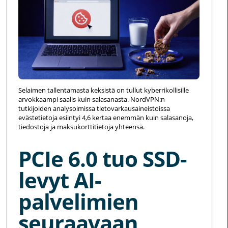
Selaimen tallentamasta keksistä on tullut kyberrikollisille
arvokkaampi saalis kuin salasanasta. NordVPN:n
tutkijoiden analysoimissa tietovarkausaineistoissa
evästetietoja esiintyi 4,6 kertaa enemmän kuin salasanoja,
tiedostoja ja maksukorttitietoja yhteensä.
PCIe 6.0 tuo SSD-
levyt AI-
palvelimien
seuraavaan