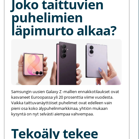
Joko taittuvien
puhelimien
läpimurto alkaa?
Samsungin uusien Galaxy Z -mallien ennakkotilaukset ovat
kasvaneet Euroopassa yli 20 prosenttia viime vuodesta.
Vaikka taittuvanäyttöiset puhelimet ovat edelleen vain
pieni osa koko älypuhelinmarkkinaa, yhtiön mukaan
kysyntä on nyt selvästi aiempaa vahvempaa.
Tekoäly tekee