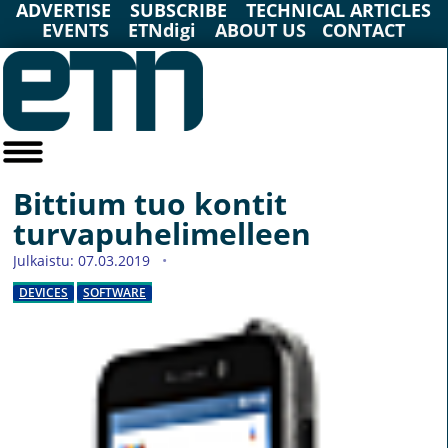
ADVERTISE
SUBSCRIBE
TECHNICAL ARTICLES
EVENTS
ETNdigi
ABOUT US
CONTACT
Bittium tuo kontit
turvapuhelimelleen
Julkaistu: 07.03.2019
DEVICES
SOFTWARE