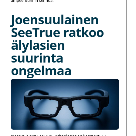
ampeeritunnin kennoa.
Joensuulainen
SeeTrue ratkoo
älylasien
suurinta
ongelmaa
Joensuulainen SeeTrue Technologies on kerännyt 2,2