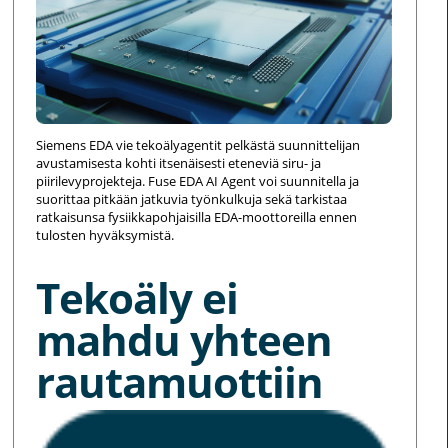
Siemens EDA vie tekoälyagentit pelkästä suunnittelijan
avustamisesta kohti itsenäisesti eteneviä siru- ja
piirilevyprojekteja. Fuse EDA AI Agent voi suunnitella ja
suorittaa pitkään jatkuvia työnkulkuja sekä tarkistaa
ratkaisunsa fysiikkapohjaisilla EDA-moottoreilla ennen
tulosten hyväksymistä.
Tekoäly ei
mahdu yhteen
rautamuottiin