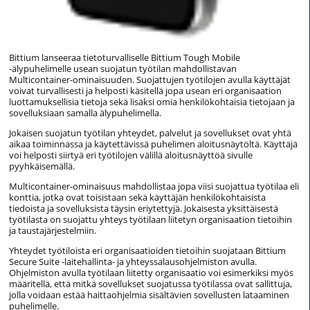
Bittium lanseeraa tietoturvalliselle Bittium Tough Mobile
-älypuhelimelle usean suojatun työtilan mahdollistavan
Multicontainer-ominaisuuden. Suojattujen työtilojen avulla käyttäjät
voivat turvallisesti ja helposti käsitellä jopa usean eri organisaation
luottamuksellisia tietoja sekä lisäksi omia henkilökohtaisia tietojaan ja
sovelluksiaan samalla älypuhelimella.
Jokaisen suojatun työtilan yhteydet, palvelut ja sovellukset ovat yhtä
aikaa toiminnassa ja käytettävissä puhelimen aloitusnäytöltä. Käyttäjä
voi helposti siirtyä eri työtilojen välillä aloitusnäyttöä sivulle
pyyhkäisemällä.
Multicontainer-ominaisuus mahdollistaa jopa viisi suojattua työtilaa eli
konttia, jotka ovat toisistaan sekä käyttäjän henkilökohtaisista
tiedoista ja sovelluksista täysin eriytettyjä. Jokaisesta yksittäisestä
työtilasta on suojattu yhteys työtilaan liitetyn organisaation tietoihin
ja taustajärjestelmiin.
Yhteydet työtiloista eri organisaatioiden tietoihin suojataan Bittium
Secure Suite -laitehallinta- ja yhteyssalausohjelmiston avulla.
Ohjelmiston avulla työtilaan liitetty organisaatio voi esimerkiksi myös
määritellä, että mitkä sovellukset suojatussa työtilassa ovat sallittuja,
jolla voidaan estää haittaohjelmia sisältävien sovellusten lataaminen
puhelimelle.