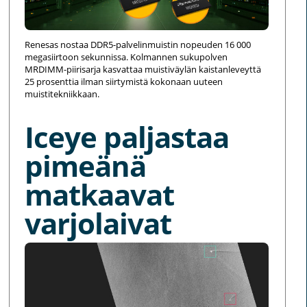
Renesas nostaa DDR5-palvelinmuistin nopeuden 16 000
megasiirtoon sekunnissa. Kolmannen sukupolven
MRDIMM-piirisarja kasvattaa muistiväylän kaistanleveyttä
25 prosenttia ilman siirtymistä kokonaan uuteen
muistitekniikkaan.
Iceye paljastaa
pimeänä
matkaavat
varjolaivat