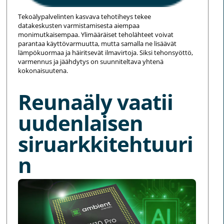
Tekoälypalvelinten kasvava tehotiheys tekee
datakeskusten varmistamisesta aiempaa
monimutkaisempaa. Ylimääräiset teholähteet voivat
parantaa käyttövarmuutta, mutta samalla ne lisäävät
lämpökuormaa ja häiritsevät ilmavirtoja. Siksi tehonsyöttö,
varmennus ja jäähdytys on suunniteltava yhtenä
kokonaisuutena.
Reunaäly vaatii
uudenlaisen
siruarkkitehtuuri
n