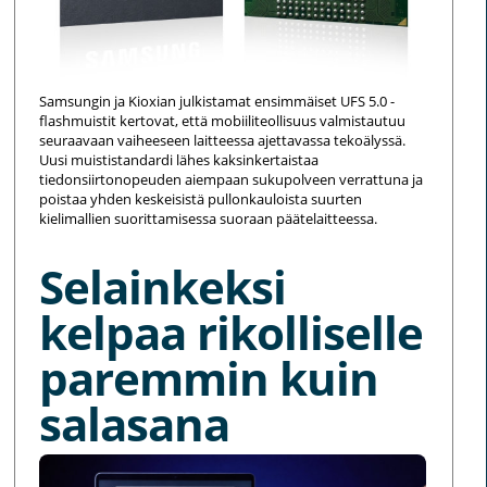
Samsungin ja Kioxian julkistamat ensimmäiset UFS 5.0 -
flashmuistit kertovat, että mobiiliteollisuus valmistautuu
seuraavaan vaiheeseen laitteessa ajettavassa tekoälyssä.
Uusi muististandardi lähes kaksinkertaistaa
tiedonsiirtonopeuden aiempaan sukupolveen verrattuna ja
poistaa yhden keskeisistä pullonkauloista suurten
kielimallien suorittamisessa suoraan päätelaitteessa.
Selainkeksi
kelpaa rikolliselle
paremmin kuin
salasana