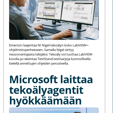
Emerson laajentaa NI Nigel-tekoälyn koko LabVIEW+-
ohjelmistoperheeseen. Samalla Nigel siirtyy
neuvonantajasta tekijäksi. Tekoäly voi tuottaa LabVIEW-
koodia ja rakentaa TestStand-testisarjoja luonnollisella
kielellä annettujen ohjeiden perusteella.
Microsoft laittaa
tekoälyagentit
hyökkäämään