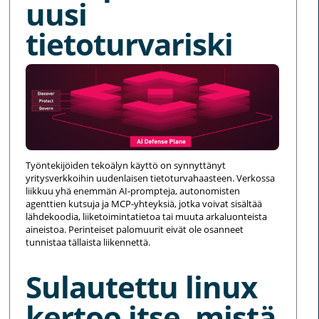
uusi
tietoturvariski
Työntekijöiden tekoälyn käyttö on synnyttänyt
yritysverkkoihin uudenlaisen tietoturvahaasteen. Verkossa
liikkuu yhä enemmän AI-prompteja, autonomisten
agenttien kutsuja ja MCP-yhteyksiä, jotka voivat sisältää
lähdekoodia, liiketoimintatietoa tai muuta arkaluonteista
aineistoa. Perinteiset palomuurit eivät ole osanneet
tunnistaa tällaista liikennettä.
Sulautettu linux
kertoo itse, mistä