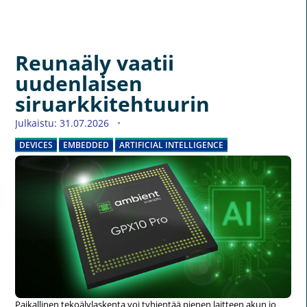
Reunaäly vaatii
uudenlaisen
siruarkkitehtuurin
Julkaistu: 31.07.2026
DEVICES
EMBEDDED
ARTIFICIAL INTELLIGENCE
Paikallinen tekoälylaskenta voi tyhjentää pienen laitteen akun jo