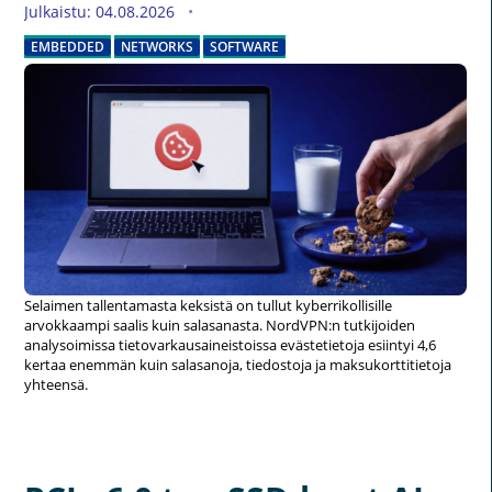
Julkaistu: 04.08.2026
EMBEDDED
NETWORKS
SOFTWARE
Selaimen tallentamasta keksistä on tullut kyberrikollisille
arvokkaampi saalis kuin salasanasta. NordVPN:n tutkijoiden
analysoimissa tietovarkausaineistoissa evästetietoja esiintyi 4,6
kertaa enemmän kuin salasanoja, tiedostoja ja maksukorttitietoja
yhteensä.