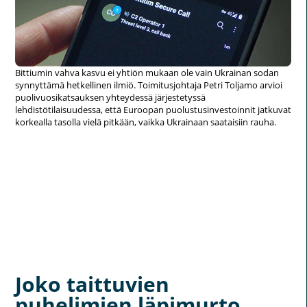
Bittiumin vahva kasvu ei yhtiön mukaan ole vain Ukrainan sodan
synnyttämä hetkellinen ilmiö. Toimitusjohtaja Petri Toljamo arvioi
puolivuosikatsauksen yhteydessä järjestetyssä
lehdistötilaisuudessa, että Euroopan puolustusinvestoinnit jatkuvat
korkealla tasolla vielä pitkään, vaikka Ukrainaan saataisiin rauha.
Joko taittuvien
puhelimien läpimurto