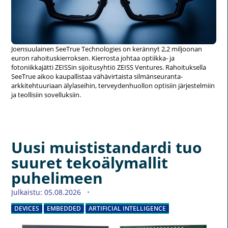
Joensuulainen SeeTrue Technologies on kerännyt 2,2 miljoonan
euron rahoituskierroksen. Kierrosta johtaa optiikka- ja
fotoniikkajätti ZEISSin sijoitusyhtiö ZEISS Ventures. Rahoituksella
SeeTrue aikoo kaupallistaa vähävirtaista silmänseuranta-
arkkitehtuuriaan älylaseihin, terveydenhuollon optisiin järjestelmiin
ja teollisiin sovelluksiin.
Uusi muististandardi tuo
suuret tekoälymallit
puhelimeen
Julkaistu: 05.08.2026
DEVICES
EMBEDDED
ARTIFICIAL INTELLIGENCE