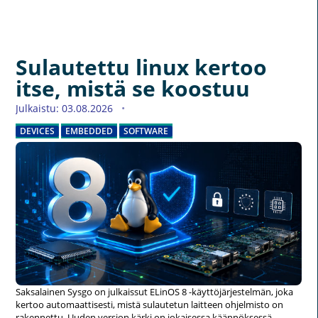
Sulautettu linux kertoo
itse, mistä se koostuu
Julkaistu: 03.08.2026
DEVICES
EMBEDDED
SOFTWARE
Saksalainen Sysgo on julkaissut ELinOS 8 -käyttöjärjestelmän, joka
kertoo automaattisesti, mistä sulautetun laitteen ohjelmisto on
rakennettu. Uuden version kärki on jokaisessa käännöksessä