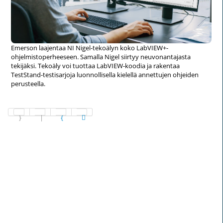
Emerson laajentaa NI Nigel-tekoälyn koko LabVIEW+-
ohjelmistoperheeseen. Samalla Nigel siirtyy neuvonantajasta
tekijäksi. Tekoäly voi tuottaa LabVIEW-koodia ja rakentaa
TestStand-testisarjoja luonnollisella kielellä annettujen ohjeiden
perusteella.
Sivu 1 / 1265