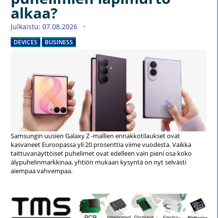
alkaa?
Julkaistu: 07.08.2026
DEVICES
BUSINESS
Samsungin uusien Galaxy Z -mallien ennakkotilaukset ovat
kasvaneet Euroopassa yli 20 prosenttia viime vuodesta. Vaikka
taittuvanäyttöiset puhelimet ovat edelleen vain pieni osa koko
älypuhelinmarkkinaa, yhtiön mukaan kysyntä on nyt selvästi
aiempaa vahvempaa.