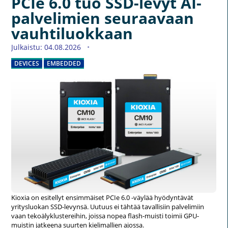
PCIe 6.0 tuo SSD-levyt AI-
palvelimien seuraavaan
vauhtiluokkaan
Julkaistu: 04.08.2026
DEVICES
EMBEDDED
Kioxia on esitellyt ensimmäiset PCIe 6.0 -väylää hyödyntävät
yritysluokan SSD-levynsä. Uutuus ei tähtää tavallisiin palvelimiin
vaan tekoälyklustereihin, joissa nopea flash-muisti toimii GPU-
muistin jatkeena suurten kielimallien ajossa.