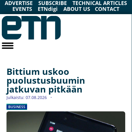
ADVERTISE
SUBSCRIBE
TECHNICAL ARTICLES
EVENTS
ETNdigi
ABOUT US
CONTACT
Bittium uskoo
puolustusbuumin
jatkuvan pitkään
Julkaistu: 07.08.2026
BUSINESS