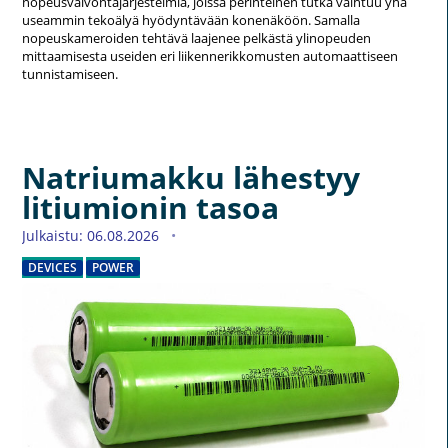
nopeusvalvontajärjestelmiä, joissa perinteinen tutka vaihtuu yhä
useammin tekoälyä hyödyntävään konenäköön. Samalla
nopeuskameroiden tehtävä laajenee pelkästä ylinopeuden
mittaamisesta useiden eri liikennerikkomusten automaattiseen
tunnistamiseen.
Natriumakku lähestyy
litiumionin tasoa
Julkaistu: 06.08.2026
DEVICES
POWER