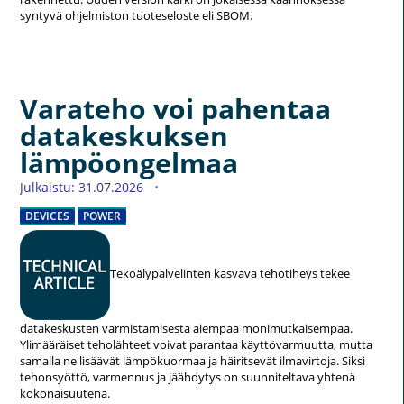
syntyvä ohjelmiston tuoteseloste eli SBOM.
Varateho voi pahentaa
datakeskuksen
lämpöongelmaa
Julkaistu: 31.07.2026
DEVICES
POWER
Tekoälypalvelinten kasvava tehotiheys tekee
datakeskusten varmistamisesta aiempaa monimutkaisempaa.
Ylimääräiset teholähteet voivat parantaa käyttövarmuutta, mutta
samalla ne lisäävät lämpökuormaa ja häiritsevät ilmavirtoja. Siksi
tehonsyöttö, varmennus ja jäähdytys on suunniteltava yhtenä
kokonaisuutena.