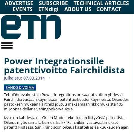
ADVERTISE
SUBSCRIBE
TECHNICAL ARTICLES
EVENTS
ETNdigi
ABOUT US
CONTACT
Power Integrationsille
patenttivoitto Fairchildista
Julkaistu: 07.03.2014
SÄHKÖ & VOIMA
Teholähdevalmistaja Power Integrations on saanut voiton yhdessä
Fairchildia vastaan käymissään patenttioikeudenkäynneistä. Oikeuden
päätöksen mukaan Fairchild joutuu maksamaan rikkomuksista 105
miljoonaa dollaria vahingonkorvauksia.
Kyse on kahdesta ns. Green Mode -tekniikkaan liittyvästä patentista.
Oikeus myös samalla kumosi kaikki Fairchildin vastavaatimukset
patenttikiistassa. San Franciscon oikeus käsitteli asiaa kuukauden ajan.