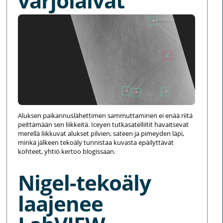
varjolaivat
Aluksen paikannuslähettimen sammuttaminen ei enää riitä
peittämään sen liikkeitä. Iceyen tutkasatelliitit havaitsevat
merellä liikkuvat alukset pilvien, sateen ja pimeyden läpi,
minkä jälkeen tekoäly tunnistaa kuvasta epäilyttävät
kohteet, yhtiö kertoo blogissaan.
Nigel-tekoäly
laajenee