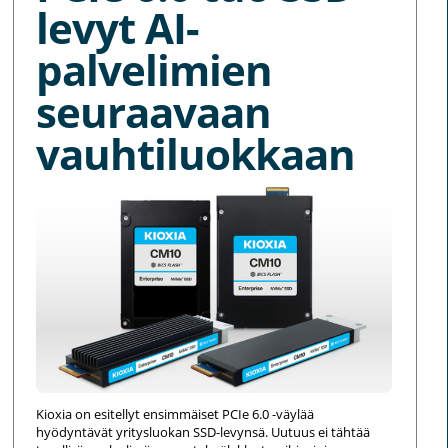
levyt AI-
palvelimien
seuraavaan
vauhtiluokkaan
Kioxia on esitellyt ensimmäiset PCIe 6.0 -väylää
hyödyntävät yritysluokan SSD-levynsä. Uutuus ei tähtää