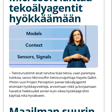
tekoälyagentit
hyökkäämään
– Tietoturvatiimit eivät tarvitse lisää tietoa, vaan parempia
tuloksia, sanoo Microsoftin tietoturvajohtaja Hayete Gallot.
Yhtiön uusi Project Perception panee tekoälyagentit
etsimään hyökkäysreittejä, arvioimaan riskit ja korjaamaan
havaitut heikkoudet ennen kuin oikea hyökkääjä ehtii
käyttää niitä hyväkseen.
Maailman suurin