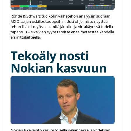
Rohde & Schwarz tuo kolmivaihetehon analyysin suoraan
MXO-sarjan oskilloskooppeihin. Uusi ohjelmisto näyttää
tehon lisäksi myös sen, mitä jännite- ja virtakäyrissä todella
tapahtuu – eikä vian syytä tarvitse enää metsästää kahdella
eri mittalaitteella.
Tekoäly nosti
Nokian kasvuun
Nokian liikevaihto kasvoi toisella neljänneksellä yhdeksän