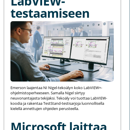
LabVIEW-
testaamiseen
Emerson laajentaa NI Nigel-tekoälyn koko LabVIEW+-
ohjelmistoperheeseen. Samalla Nigel siirtyy
neuvonantajasta tekijäksi. Tekoäly voi tuottaa LabVIEW-
koodia ja rakentaa TestStand-testisarjoja luonnollisella
kielellä annettujen ohjeiden perusteella.
Microsoft laittaa