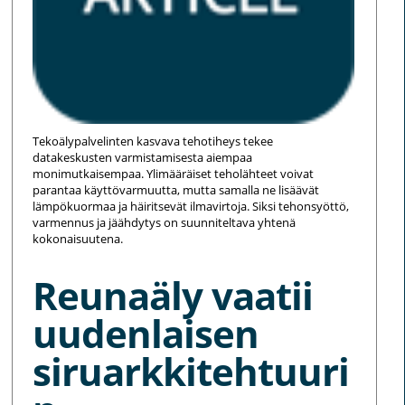
Tekoälypalvelinten kasvava tehotiheys tekee
datakeskusten varmistamisesta aiempaa
monimutkaisempaa. Ylimääräiset teholähteet voivat
parantaa käyttövarmuutta, mutta samalla ne lisäävät
lämpökuormaa ja häiritsevät ilmavirtoja. Siksi tehonsyöttö,
varmennus ja jäähdytys on suunniteltava yhtenä
kokonaisuutena.
Reunaäly vaatii
uudenlaisen
siruarkkitehtuuri