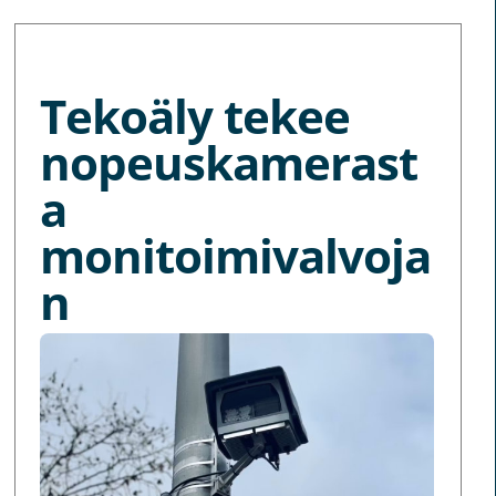
MORE NEWS
Tekoäly tekee
nopeuskamerast
a
monitoimivalvoja
n