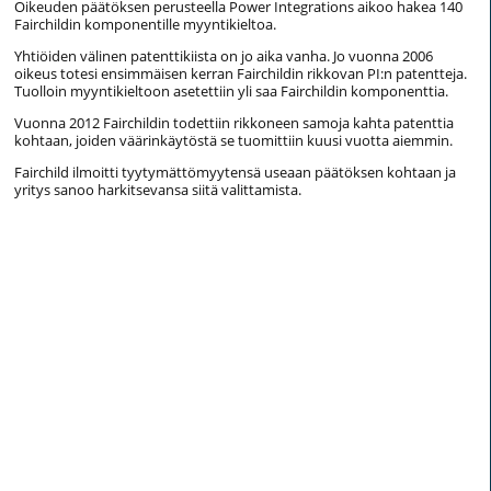
Oikeuden päätöksen perusteella Power Integrations aikoo hakea 140
Fairchildin komponentille myyntikieltoa.
Yhtiöiden välinen patenttikiista on jo aika vanha. Jo vuonna 2006
oikeus totesi ensimmäisen kerran Fairchildin rikkovan PI:n patentteja.
Tuolloin myyntikieltoon asetettiin yli saa Fairchildin komponenttia.
Vuonna 2012 Fairchildin todettiin rikkoneen samoja kahta patenttia
kohtaan, joiden väärinkäytöstä se tuomittiin kuusi vuotta aiemmin.
Fairchild ilmoitti tyytymättömyytensä useaan päätöksen kohtaan ja
yritys sanoo harkitsevansa siitä valittamista.