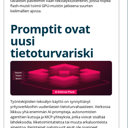
tavallisiin palvelimiin vaan tekoälyklustereihin, joissa nopea
flash-muisti toimii GPU-muistin jatkeena suurten
kielimallien ajossa.
Promptit ovat
uusi
tietoturvariski
Työntekijöiden tekoälyn käyttö on synnyttänyt
yritysverkkoihin uudenlaisen tietoturvahaasteen. Verkossa
liikkuu yhä enemmän AI-prompteja, autonomisten
agenttien kutsuja ja MCP-yhteyksiä, jotka voivat sisältää
lähdekoodia, liiketoimintatietoa tai muuta arkaluonteista
aineistoa. Perinteiset palomuurit eivät ole osanneet