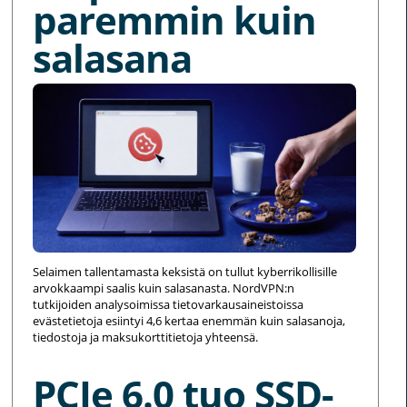
paremmin kuin
salasana
Selaimen tallentamasta keksistä on tullut kyberrikollisille
arvokkaampi saalis kuin salasanasta. NordVPN:n
tutkijoiden analysoimissa tietovarkausaineistoissa
evästetietoja esiintyi 4,6 kertaa enemmän kuin salasanoja,
tiedostoja ja maksukorttitietoja yhteensä.
PCIe 6.0 tuo SSD-