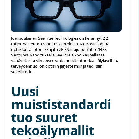
Joensuulainen SeeTrue Technologies on kerännyt 2,2
miljoonan euron rahoituskierroksen. Kierrosta johtaa
optiikka- ja fotoniikkajätti ZEISSin sijoitusyhtiö ZEISS
Ventures. Rahoituksella SeeTrue aikoo kaupallistaa
vähävirtaista silmänseuranta-arkkitehtuuriaan älylaseihin,
terveydenhuollon optisiin järjestelmiin ja teollisiin
sovelluksiin.
Uusi
muististandardi
tuo suuret
tekoälymallit