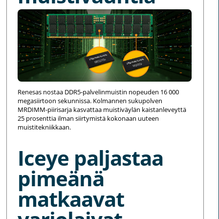
Renesas nostaa DDR5-palvelinmuistin nopeuden 16 000
megasiirtoon sekunnissa. Kolmannen sukupolven
MRDIMM-piirisarja kasvattaa muistiväylän kaistanleveyttä
25 prosenttia ilman siirtymistä kokonaan uuteen
muistitekniikkaan.
Iceye paljastaa
pimeänä
matkaavat