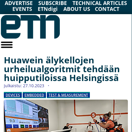
ADVERTISE
SUBSCRIBE
TECHNICAL ARTICLES
EVENTS
ETNdigi
ABOUT US
CONTACT
Huawein älykellojen
urheilualgoritmit tehdään
huipputiloissa Helsingissä
Julkaistu: 27.10.2023
DEVICES
EMBEDDED
TEST & MEASUREMENT