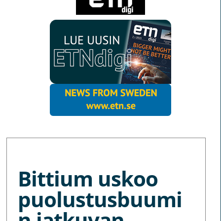
MORE NEWS
Bittium uskoo
puolustusbuumi
n jatkuvan