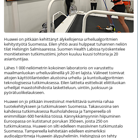
Huawei on pitkään kehittänyt älykellojensa urheilualgoritmien
kehitystyötä Suomessa. Eilen yhtiö avasi hulppeat tuhannen neliön
tilat Helsingin Salmisaaressa. Suomen Health Labissa työskentelee
monitieteinen tutkimustiimi, johon kuuluu kuusi tohtoria ja 20
asiantuntijaa.
Lähes 1 000 neliömetrin kokoinen laboratorio on varustettu
maailmanluokan urheiluvälineillä yli 20 eri lajista. Välineet toimivat
aitojen käyttötilanteiden alustoina urheilu- ja kuntoilualgoritmien
teknologisessa tutkimuksessa. Eilen laitteita esittelivät eliittiluokan
urheilijat maastohiihdosta lasketteluun, uintiin, juoksuun ja
pyörätuolikelaukseen.
Huawei on jo pitkään investoinut merkittäviä summia rahaa
tuotekehitykseen ja tutkimukseen Suomessa. Takavuosina sen
kahdessa tutkimuksessa Ruoholahdessa ja Tampereella oli
enimmillään 600 henkilöä töissä. Kännykkämyynnin hiipuminen
Euroopassa on kutistanut porukan 350:een, joista 250 on
tutkimuksessa. Huawei on silti edelleen massiivinen tutkimustalo
Suomessa. Tampereella kehitetään edelleen esimerkiksi
audioalgoritmeja Huawein älypuhelimiin. Helsingissä on tehty