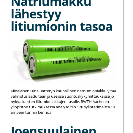
Natriumakku
lähestyy
litiumionin tasoa
Kiinalaisen Hina Batteryn kaupallinen natriumioniakku yltää
valmistuslaadultaan ja useissa suorituskykymittauksissa jo
nykyaikaisten litiumioniakkujen tasolle. RWTH Aachenin
yliopiston tutkimuksessa analysoitiin 120 sylinterimäistä 10
ampeeritunnin kennoa.
Joensuulainen