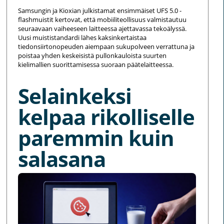
Samsungin ja Kioxian julkistamat ensimmäiset UFS 5.0 -
flashmuistit kertovat, että mobiiliteollisuus valmistautuu
seuraavaan vaiheeseen laitteessa ajettavassa tekoälyssä.
Uusi muististandardi lähes kaksinkertaistaa
tiedonsiirtonopeuden aiempaan sukupolveen verrattuna ja
poistaa yhden keskeisistä pullonkauloista suurten
kielimallien suorittamisessa suoraan päätelaitteessa.
Selainkeksi
kelpaa rikolliselle
paremmin kuin
salasana