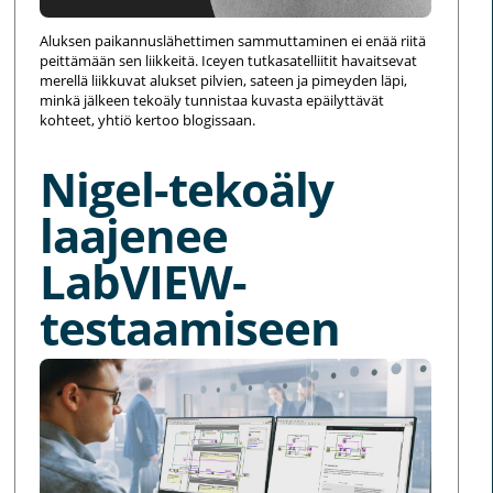
Aluksen paikannuslähettimen sammuttaminen ei enää riitä
peittämään sen liikkeitä. Iceyen tutkasatelliitit havaitsevat
merellä liikkuvat alukset pilvien, sateen ja pimeyden läpi,
minkä jälkeen tekoäly tunnistaa kuvasta epäilyttävät
kohteet, yhtiö kertoo blogissaan.
Nigel-tekoäly
laajenee
LabVIEW-
testaamiseen