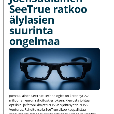
SeeTrue ratkoo
älylasien
suurinta
ongelmaa
Joensuulainen SeeTrue Technologies on kerännyt 2,2
miljoonan euron rahoituskierroksen. Kierrosta johtaa
optiikka- ja fotoniikkajätti ZEISSin sijoitusyhtiö ZEISS
Ventures. Rahoituksella SeeTrue aikoo kaupallistaa
vähävirtaista silmänseuranta-arkkitehtuuriaan älylaseihin,