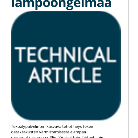
lämpöongelmaa
Tekoälypalvelinten kasvava tehotiheys tekee
datakeskusten varmistamisesta aiempaa
monimutkaisempaa. Ylimääräiset teholähteet voivat