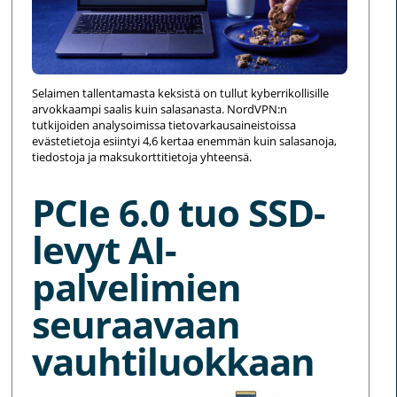
Selaimen tallentamasta keksistä on tullut kyberrikollisille
arvokkaampi saalis kuin salasanasta. NordVPN:n
tutkijoiden analysoimissa tietovarkausaineistoissa
evästetietoja esiintyi 4,6 kertaa enemmän kuin salasanoja,
tiedostoja ja maksukorttitietoja yhteensä.
PCIe 6.0 tuo SSD-
levyt AI-
palvelimien
seuraavaan
vauhtiluokkaan