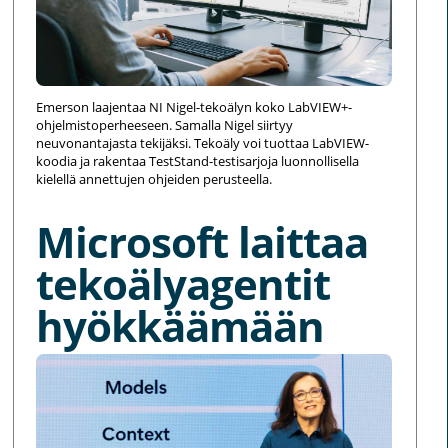
Emerson laajentaa NI Nigel-tekoälyn koko LabVIEW+-
ohjelmistoperheeseen. Samalla Nigel siirtyy
neuvonantajasta tekijäksi. Tekoäly voi tuottaa LabVIEW-
koodia ja rakentaa TestStand-testisarjoja luonnollisella
kielellä annettujen ohjeiden perusteella.
Microsoft laittaa
tekoälyagentit
hyökkäämään