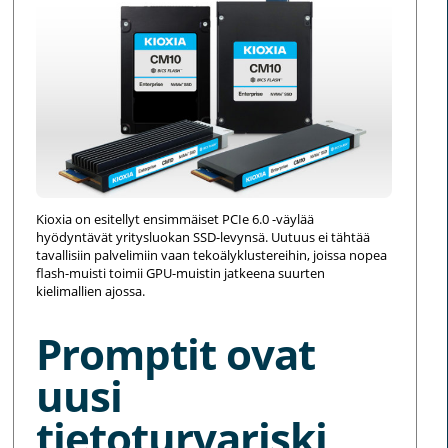
Kioxia on esitellyt ensimmäiset PCIe 6.0 -väylää
hyödyntävät yritysluokan SSD-levynsä. Uutuus ei tähtää
tavallisiin palvelimiin vaan tekoälyklustereihin, joissa nopea
flash-muisti toimii GPU-muistin jatkeena suurten
kielimallien ajossa.
Promptit ovat
uusi
tietoturvariski