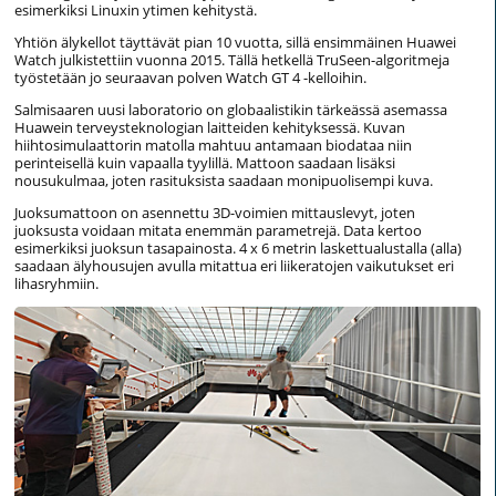
esimerkiksi Linuxin ytimen kehitystä.
Yhtiön älykellot täyttävät pian 10 vuotta, sillä ensimmäinen Huawei
Watch julkistettiin vuonna 2015. Tällä hetkellä TruSeen-algoritmeja
työstetään jo seuraavan polven Watch GT 4 -kelloihin.
Salmisaaren uusi laboratorio on globaalistikin tärkeässä asemassa
Huawein terveysteknologian laitteiden kehityksessä. Kuvan
hiihtosimulaattorin matolla mahtuu antamaan biodataa niin
perinteisellä kuin vapaalla tyylillä. Mattoon saadaan lisäksi
nousukulmaa, joten rasituksista saadaan monipuolisempi kuva.
Juoksumattoon on asennettu 3D-voimien mittauslevyt, joten
juoksusta voidaan mitata enemmän parametrejä. Data kertoo
esimerkiksi juoksun tasapainosta. 4 x 6 metrin laskettualustalla (alla)
saadaan älyhousujen avulla mitattua eri liikeratojen vaikutukset eri
lihasryhmiin.