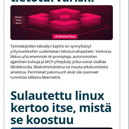
Työntekijöiden tekoälyn käyttö on synnyttänyt
yritysverkkoihin uudenlaisen tietoturvahaasteen. Verkossa
liikkuu yhä enemmän AI-prompteja, autonomisten
agenttien kutsuja ja MCP-yhteyksiä, jotka voivat sisältää
lähdekoodia, liiketoimintatietoa tai muuta arkaluonteista
aineistoa. Perinteiset palomuurit eivät ole osanneet
tunnistaa tällaista liikennettä.
Sulautettu linux
kertoo itse, mistä
se koostuu