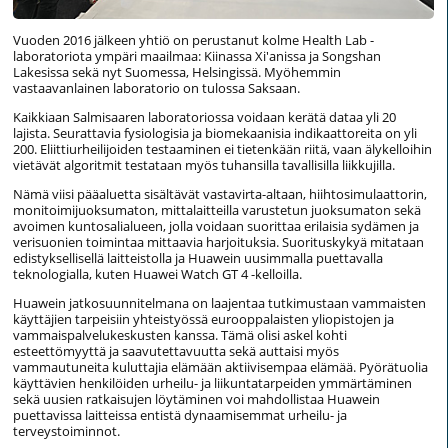
Vuoden 2016 jälkeen yhtiö on perustanut kolme Health Lab -
laboratoriota ympäri maailmaa: Kiinassa Xi'anissa ja Songshan
Lakesissa sekä nyt Suomessa, Helsingissä. Myöhemmin
vastaavanlainen laboratorio on tulossa Saksaan.
Kaikkiaan Salmisaaren laboratoriossa voidaan kerätä dataa yli 20
lajista. Seurattavia fysiologisia ja biomekaanisia indikaattoreita on yli
200. Eliittiurheilijoiden testaaminen ei tietenkään riitä, vaan älykelloihin
vietävät algoritmit testataan myös tuhansilla tavallisilla liikkujilla.
Nämä viisi pääaluetta sisältävät vastavirta-altaan, hiihtosimulaattorin,
monitoimijuoksumaton, mittalaitteilla varustetun juoksumaton sekä
avoimen kuntosalialueen, jolla voidaan suorittaa erilaisia sydämen ja
verisuonien toimintaa mittaavia harjoituksia. Suorituskykyä mitataan
edistyksellisellä laitteistolla ja Huawein uusimmalla puettavalla
teknologialla, kuten Huawei Watch GT 4 -kelloilla.
Huawein jatkosuunnitelmana on laajentaa tutkimustaan vammaisten
käyttäjien tarpeisiin yhteistyössä eurooppalaisten yliopistojen ja
vammaispalvelukeskusten kanssa. Tämä olisi askel kohti
esteettömyyttä ja saavutettavuutta sekä auttaisi myös
vammautuneita kuluttajia elämään aktiivisempaa elämää. Pyörätuolia
käyttävien henkilöiden urheilu- ja liikuntatarpeiden ymmärtäminen
sekä uusien ratkaisujen löytäminen voi mahdollistaa Huawein
puettavissa laitteissa entistä dynaamisemmat urheilu- ja
terveystoiminnot.